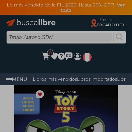
Lo más vendido de la FIL 2026 ¡Hasta 50% OFF!
Ver
más
Enviar a
CERCADO DE LIMA, Lima
0
MENÚ
Libros más vendidos
Libros importados
Libros