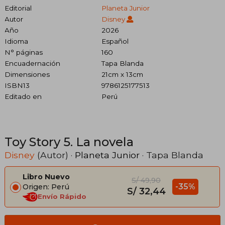
Editorial
Planeta Junior
Autor
Disney
Año
2026
Idioma
Español
N° páginas
160
Encuadernación
Tapa Blanda
Dimensiones
21cm x 13cm
ISBN13
9786125177513
Editado en
Perú
Toy Story 5. La novela
Disney
(Autor) ·
Planeta Junior
· Tapa Blanda
Libro Nuevo
S/ 49,90
-35%
Origen: Perú
S/ 32,44
Envío Rápido