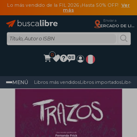
Lo más vendido de la FIL 2026 ¡Hasta 50% OFF!
Ver
más
Enviar a
CERCADO DE LIMA, Lima
0
MENÚ
Libros más vendidos
Libros importados
Libros