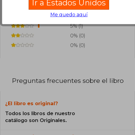
Ir a Estados Unidos
90% (19)
Me quedo aquí
5% (1)
5% (1)
0% (0)
0% (0)
Preguntas frecuentes sobre el libro
¿El libro es original?
Todos los libros de nuestro
catálogo son Originales.