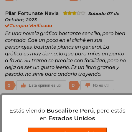
Pilar Fortunate Navia
Sábado 07 de
Octubre, 2023
Compra Verificada
Es una novela gráfica bastante sencilla, pero bien
contada. Cae un poco en el cliché en sus
personajes, bastante planos en general. La
gráfica es muy tierna, lo que para mí es un punto
a favor. Su trama se predice con facilidad, pero no
deja de ser un gusto leerlo. Es un libro grande y
pesado, no sirve para andarlo trayendo.
0
0
Esta opinión es útil
No es útil
Cargar más opiniones del libro
Estás viendo
Buscalibre Perú
, pero estás
¿Leíste este libro?
Inicia sesión
para poder
en
Estados Unidos
agregar tu propia evaluación
.