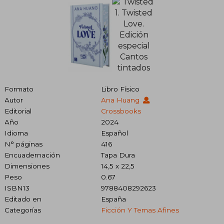
Formato
Libro Físico
Autor
Ana Huang
Editorial
Crossbooks
Año
2024
Idioma
Español
N° páginas
416
Encuadernación
Tapa Dura
Dimensiones
14,5 x 22,5
Peso
0.67
ISBN13
9788408292623
Editado en
España
Categorías
Ficción Y Temas Afines