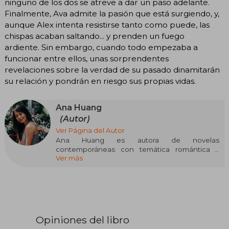
ninguno de los dos se atreve a dar un paso adelante.
Finalmente, Ava admite la pasión que está surgiendo, y,
aunque Alex intenta resistirse tanto como puede, las
chispas acaban saltando... y prenden un fuego
ardiente. Sin embargo, cuando todo empezaba a
funcionar entre ellos, unas sorprendentes
revelaciones sobre la verdad de su pasado dinamitarán
su relación y pondrán en riesgo sus propias vidas.
Ana Huang
(Autor)
Ver Página del Autor
Ana Huang es autora de novelas
contemporáneas con temática romántica y
Ver más
erótica. Sus historias pueden ser
increíblemente optimistas o muy oscuras, pero
siempre tienen un final feliz acompañado de
chismes y muchos chicos guapos.
Además de leer y escribir, Ana adora viajar, está
obsesionada con el chocolate caliente y
Opiniones del libro
mantiene varias relaciones simultáneas con