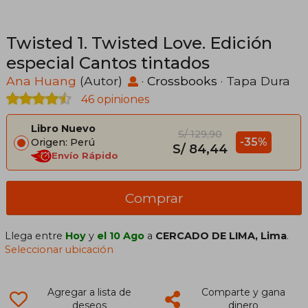
Twisted 1. Twisted Love. Edición
especial Cantos tintados
Ana Huang
(Autor)
·
Crossbooks
· Tapa Dura
46 opiniones
Libro Nuevo
S/ 129,90
-35%
Origen: Perú
S/ 84,44
Envío Rápido
Comprar
Llega entre
Hoy
y
el 10 Ago
a
CERCADO DE LIMA, Lima
.
Seleccionar ubicación
Agregar a lista de
Comparte y gana
deseos
dinero