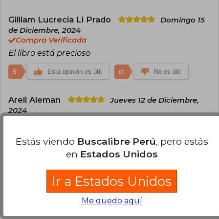
Gilliam Lucrecia Li Prado
Domingo 15
de Diciembre, 2024
Compra Verificada
El libro está precioso
5
0
Esta opinión es útil
No es útil
Areli Aleman
Jueves 12 de Diciembre,
2024
Compra Verificada
Llego en las fechas marcadas y en buenas
Estás viendo
Buscalibre Perú
, pero estás
condiciones. Es una edición muy bonita.
en
Estados Unidos
5
2
Esta opinión es útil
No es útil
Ir a Estados Unidos
Kenia Cristina Martínez Rodríguez
Me quedo aquí
Jueves 09 de Enero, 2025
Compra Verificada