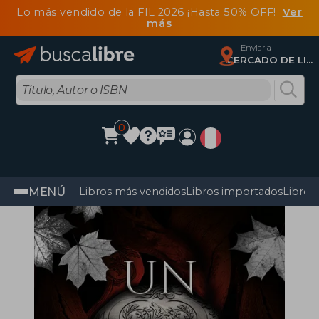
Lo más vendido de la FIL 2026 ¡Hasta 50% OFF!
Ver
más
Enviar a
CERCADO DE LIMA, Lima
0
MENÚ
Libros más vendidos
Libros importados
Libros