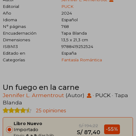
Editorial
PUCK
Año
2024
Idioma
Español
N° páginas
768
Encuadernación
Tapa Blanda
Dimensiones
13,5 x 21,3 cm
ISBN13
9788419252524
Editado en
España
Categorías
Fantasía Romántica
Un fuego en la carne
Jennifer L. Armentrout
(Autor)
·
PUCK
· Tapa
Blanda
25 opiniones
Libro Nuevo
S/ 194,22
-55%
Importado
S/ 87,40
Envío:
6 a 9
días háb.