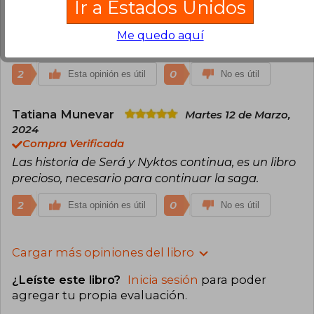
Miércoles
Ir a Estados Unidos
06 de Marzo, 2024
Compra Verificada
Me quedo aquí
El libro llegó en el tiempo indicado
2
0
Esta opinión es útil
No es útil
Tatiana Munevar
Martes 12 de Marzo,
2024
Compra Verificada
Las historia de Será y Nyktos continua, es un libro
precioso, necesario para continuar la saga.
2
0
Esta opinión es útil
No es útil
Cargar más opiniones del libro
¿Leíste este libro?
Inicia sesión
para poder
agregar tu propia evaluación
.