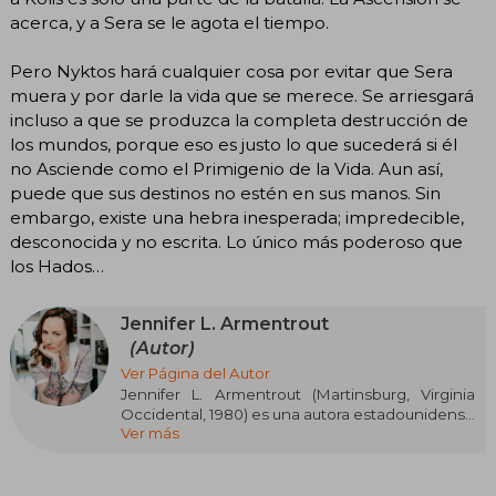
acerca, y a Sera se le agota el tiempo.
Pero Nyktos hará cualquier cosa por evitar que Sera
muera y por darle la vida que se merece. Se arriesgará
incluso a que se produzca la completa destrucción de
los mundos, porque eso es justo lo que sucederá si él
no Asciende como el Primigenio de la Vida. Aun así,
puede que sus destinos no estén en sus manos. Sin
embargo, existe una hebra inesperada; impredecible,
desconocida y no escrita. Lo único más poderoso que
los Hados…
Jennifer L. Armentrout
(Autor)
Ver Página del Autor
Jennifer L. Armentrout (Martinsburg, Virginia
Occidental, 1980) es una autora estadounidense
Ver más
superventas, especializada en fantasía
paranormal y young adult. Sus sagas Lux y
Covenant la catapultaron a la fama mundial.
Desde pequeña soñó con ser escritora,