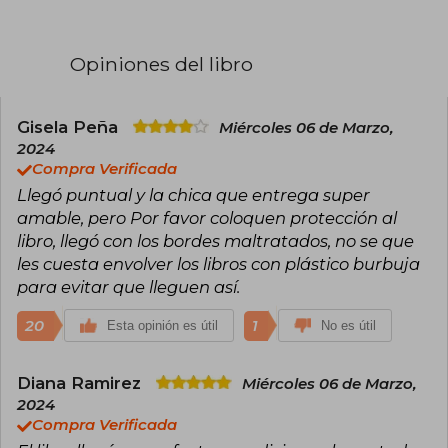
redactando relatos incluso en clase de álgebra.
En 2011, logró el reconocimiento con Obsidian y
Mestiza, que debutaron en la lista del New York
Opiniones del libro
Times.
Maestra del romance con elementos
sobrenaturales, ha explorado con éxito otros
Gisela Peña
Miércoles 06 de Marzo,
géneros como el misterio, la ciencia ficción y la
2024
novela adulta, esta última bajo el seudónimo J.
Compra Verificada
Lynn. Entre sus obras más celebradas destacan
Llegó puntual y la chica que entrega super
las sagas Elementos Oscuros, Cazadora de
Hadas y Frigid, además de novelas
amable, pero Por favor coloquen protección al
autoconclusivas como Cursed o Nunca digas
libro, llegó con los bordes maltratados, no se que
siempre. Con múltiples premios y millones de
les cuesta envolver los libros con plástico burbuja
ejemplares vendidos, Armentrout sigue
para evitar que lleguen así.
dominando las listas de más vendidos con cada
publicación.
20
1
Esta opinión es útil
No es útil
Diana Ramirez
Miércoles 06 de Marzo,
2024
Compra Verificada