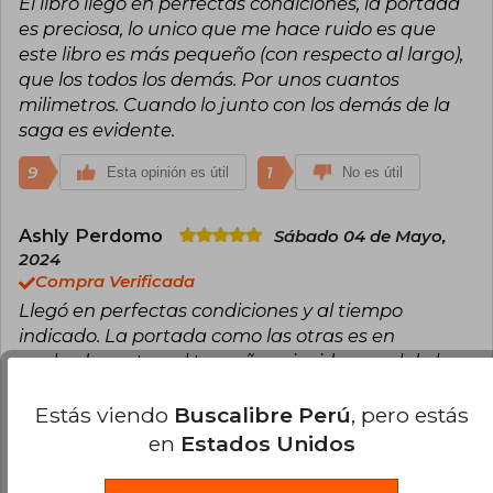
El libro llegó en perfectas condiciones, la portada
es preciosa, lo unico que me hace ruido es que
este libro es más pequeño (con respecto al largo),
que los todos los demás. Por unos cuantos
milimetros. Cuando lo junto con los demás de la
saga es evidente.
9
1
Esta opinión es útil
No es útil
Ashly Perdomo
Sábado 04 de Mayo,
2024
Compra Verificada
Llegó en perfectas condiciones y al tiempo
indicado. La portada como las otras es en
acabado mate y el tamaño coincide con el de los
otros libros (21,3x13,5 cm)
Estás viendo
Buscalibre Perú
, pero estás
3
0
Esta opinión es útil
No es útil
en
Estados Unidos
Paulina Natalia Urra Mautz