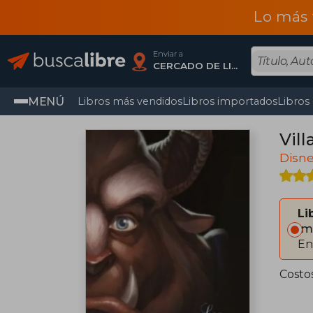
Lo más 
Enviar a
CERCADO DE LIMA, Lima
MENÚ
Libros más vendidos
Libros importados
Libros
Vill
Disn
Li
Im
En
Costo