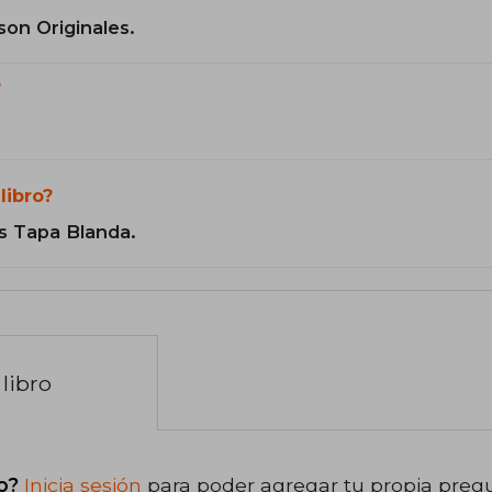
son Originales.
?
libro?
s Tapa Blanda.
libro
o?
Inicia sesión
para poder agregar tu propia preg