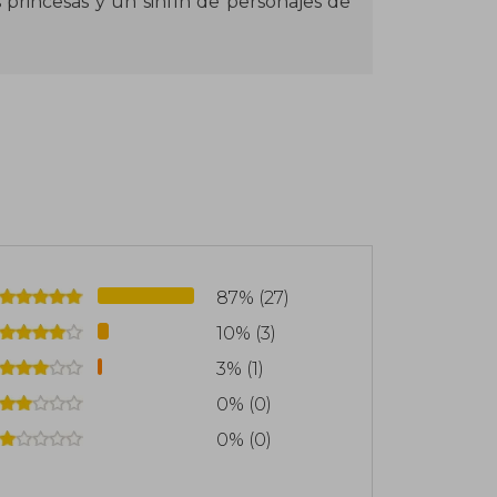
 princesas y un sinfín de personajes de
la imaginación, grandes colecciones con
ocionantes aventuras en las que todo es
a todas las edades con los clásicos de
on Disney todos los sueños se hacen
87% (27)
10% (3)
3% (1)
0% (0)
0% (0)