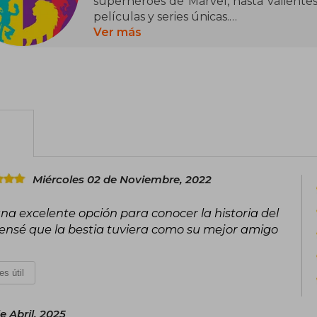
superhéroes de Marvel, hasta valientes
películas y series únicas.
Ver más
Un universo de libros para dejar volar 
las que aprender, divertirse y vivir em
posible. Entretenimiento asegurado par
siempre y las últimas novedades: c
realidad.
Miércoles 02 de Noviembre, 2022
na excelente opción para conocer la historia del
ensé que la bestia tuviera como su mejor amigo
es útil
e Abril, 2025