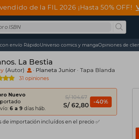
vendido de la FIL 2026 ¡Hasta 50% OFF!
 con envío Rápido
Universo comics y manga
Opiniones de clie
anos. La Bestia
ey
(Autor)
·
Planeta Junior
· Tapa Blanda
31 opiniones
bro Nuevo
S/ 104,67
-40%
portado
S/ 62,80
vío:
6 a 9
días háb.
s de importación incluídos en el precio ✅