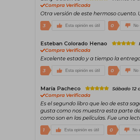
Compra Verificada
Otra versión de este hermoso cuento. 
3
0
Esta opinión es útil
No 
Esteban Colorado Henao
Compra Verificada
Excelente estado y a tiempo la entre
3
0
Esta opinión es útil
No 
María Pacheco
Sábado 12 d
Compra Verificada
Es el segundo libro que leo de esta sa
gusta como nos muestra esta parte de 
como son en las películas. Fue una lect
1
0
Esta opinión es útil
No e