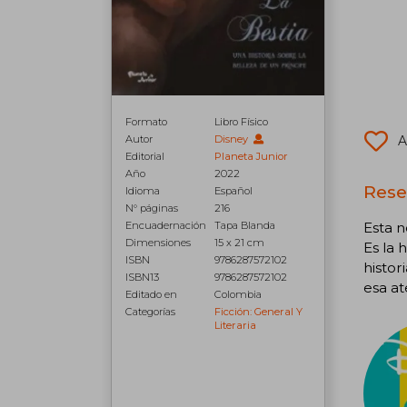
Formato
Libro Físico
Autor
Disney
A
Editorial
Planeta Junior
Año
2022
Reseñ
Idioma
Español
N° páginas
216
Encuadernación
Tapa Blanda
Esta n
Dimensiones
15 x 21 cm
Es la 
ISBN
9786287572102
histor
ISBN13
9786287572102
esa at
Editado en
Colombia
Categorías
Ficción: General Y
Literaria