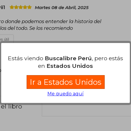
ii1
Martes 08 de Abril, 2025
ibro donde podemos entender la historia del
los del todo. Se los recomiendo
s útil
Estás viendo
Buscalibre Perú
, pero estás
en
Estados Unidos
poder agregar tu propia evaluación
.
Ir a Estados Unidos
Me quedo aquí
el libro