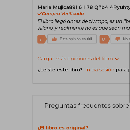
Maria Mujica89I 6 I 78 Qñb4 4Ryuhty
Compra Verificada
El libro llegó antes de tiwmpo, es un l
villano, y realmente no es que sean ma
1
0
Esta opinión es útil
No e
Cargar más opiniones del libro
¿Leíste este libro?
Inicia sesión
para 
Preguntas frecuentes sobre 
¿El libro es original?