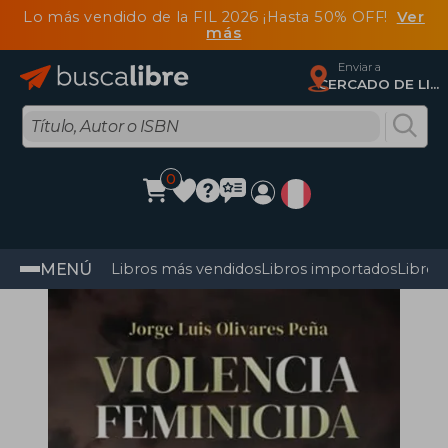
Lo más vendido de la FIL 2026 ¡Hasta 50% OFF!
Ver
más
Enviar a
CERCADO DE LIMA, Lima
0
MENÚ
Libros más vendidos
Libros importados
Libros