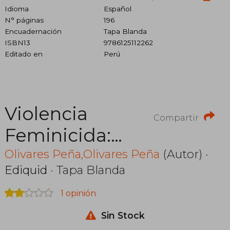
Idioma
Español
N° páginas
196
Encuadernación
Tapa Blanda
ISBN13
9786125112262
Editado en
Perú
Violencia
Compartir
Feminicida:
Casos
Olivares Peña,Olivares Peña
(Autor) ·
Ediquid
· Tapa Blanda
Medicoforenses
1 opinión
Sobre Eventos
Sin Stock
Recientes