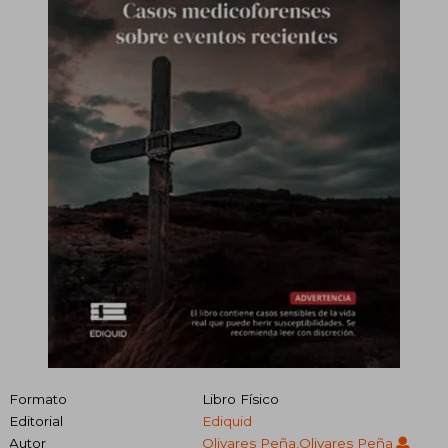
Formato
Libro Físico
Editorial
Ediquid
Autor
Olivares Peña,Olivares Peña