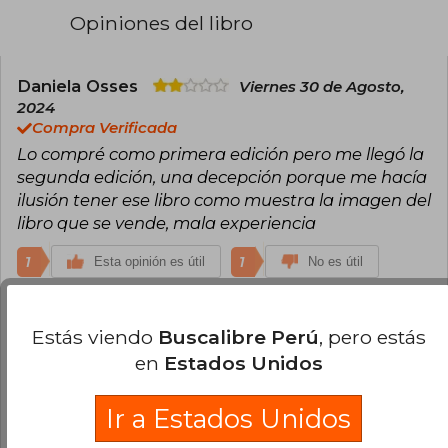
Opiniones del libro
Daniela Osses
Viernes 30 de Agosto,
2024
Compra Verificada
Lo compré como primera edición pero me llegó la
segunda edición, una decepción porque me hacía
ilusión tener ese libro como muestra la imagen del
libro que se vende, mala experiencia
1
1
Esta opinión es útil
No es útil
¿Leíste este libro?
Inicia sesión
para poder
Estás viendo
Buscalibre Perú
, pero estás
agregar tu propia evaluación
.
en
Estados Unidos
0% (0)
Ir a Estados Unidos
0% (0)