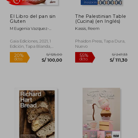
El Libro del pan sin
The Palestinian Table
Gluten
(Cucina) (en Inglés)
M Eugenia Vazquez-
Kassis, Reem
Gundin Etcheverria
Gaia Ediciones, 2021, 1
Phaidon Press, Tapa Dura,
Edición, Tapa Blanda,
Nuevo
Nuevo
S/ 273,70
S/ 106,
55%
55%
dcto.
dcto.
S/ 123,16
S/ 47,