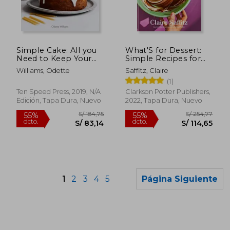
dcto.
dcto.
S/ 109,21
S/ 60,
Simple Cake: All you
What'S for Dessert:
Need to Keep Your
Simple Recipes for
Friends and Family in
Dessert People (en
Williams, Odette
Saffitz, Claire
Cake (en Inglés)
Inglés)
(1)
Ten Speed Press, 2019, N/A
Clarkson Potter Publishers,
Edición, Tapa Dura, Nuevo
2022, Tapa Dura, Nuevo
1
2
3
4
5
Página Siguiente