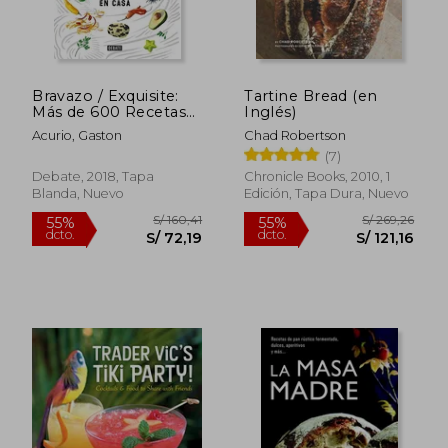
Bravazo / Exquisite:
Tartine Bread (en
S/ 225,74
S/ 315
55%
55%
Más de 600 Recetas
Inglés)
dcto.
dcto.
S/ 101,58
S/ 141,
Para Cocinar en Casa
Acurio, Gaston
Chad Robertson
(7)
Debate, 2018, Tapa
Chronicle Books, 2010, 1
Blanda, Nuevo
Edición, Tapa Dura, Nuevo