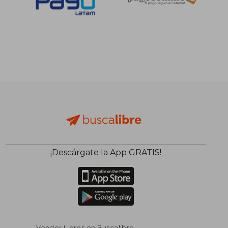
S/ 242,75
S/ 169,
54%
55%
dcto.
dcto.
S/ 111,61
S/ 76,
¡Descárgate la App GRATIS!
Vender Libros en Buscalibre