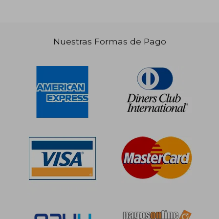
S/ 240,30
S/ 214
55%
55%
dcto.
dcto.
S/ 108,13
S/ 96,
Nuestras Formas de Pago