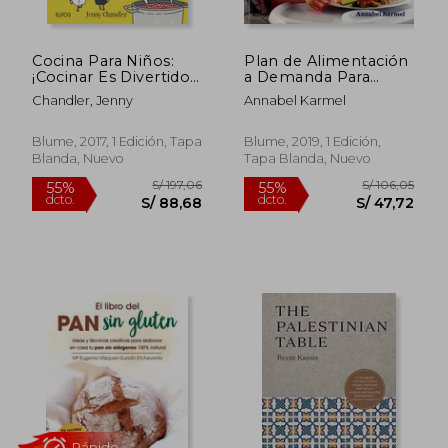
Cocina Para Niños:
Plan de Alimentación
¡Cocinar Es Divertido!
a Demanda Para
Deliciosas Recetas Y
Bebés y Niños
Chandler, Jenny
Annabel Karmel
Fabulosos Datos Que
Te Convertirán En Un
Genio de la Cocina
Blume, 2017, 1 Edición, Tapa
Blume, 2019, 1 Edición,
Blanda, Nuevo
Tapa Blanda, Nuevo
S/ 151,91
S/ 288,
55%
55%
dcto.
dcto.
S/ 68,36
S/ 129,