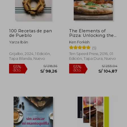
S/ 251,10
S/ 118
55%
55%
dcto.
dcto.
S/ 112,99
S/ 53,
100 Recetas de pan
The Elements of
de Pueblo
Pizza: Unlocking the
Secrets to World-
Yarza Ibán
Ken Forkish
Class Pies at Home [a
(5)
Cookbook] (en
Inglés)
Grijalbo, 2024, 1 Edición,
Ten Speed Press, 2016, 01
Tapa Blanda, Nuevo
Edición, Tapa Dura, Nuevo