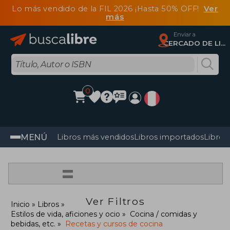
Lo más vendido de la FIL 2026 ¡Hasta 50% OFF!
Ver
más
Enviar a
CERCADO DE LIMA, Lima
0
MENÚ
Libros más vendidos
Libros importados
Libros
=
Ver Filtros
Inicio
Libros
Estilos de vida, aficiones y ocio
Cocina / comidas y
bebidas, etc.
Recetas y cursos de cocina