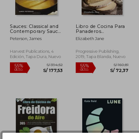
Sauces: Classical and
Libro de Cocina Para
Contemporary Sauce
Panaderos
Making, Fourth
Cetogénicos: Pan
Peterson, James
Elizabeth Jane
Edition (en Inglés)
Bajo en
Carbohidratos,
S/ 184,56
S/ 293,
55%
40%
Paleolítico, Sins
Harvest Publications, 4
Progressive Publishing,
dcto.
dcto.
S/ 83,05
S/ 176,
Gluten, sin Granos
Edición, Tapa Dura, Nuevo
2019, Tapa Blanda, Nuevo