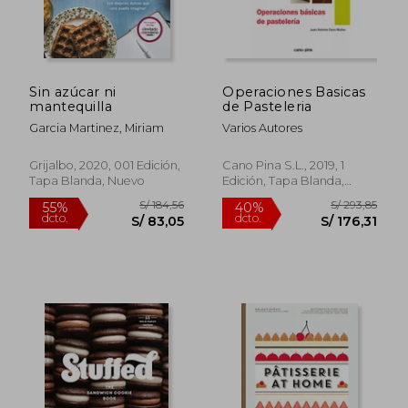
S/ 233,04
S/ 313
55%
55%
dcto.
dcto.
S/ 104,87
S/ 140,
Sin azúcar ni
Operaciones Basicas
mantequilla
de Pasteleria
Garcia Martinez, Miriam
Varios Autores
Grijalbo, 2020, 001 Edición,
Cano Pina S.L., 2019, 1
Tapa Blanda, Nuevo
Edición, Tapa Blanda,
Nuevo