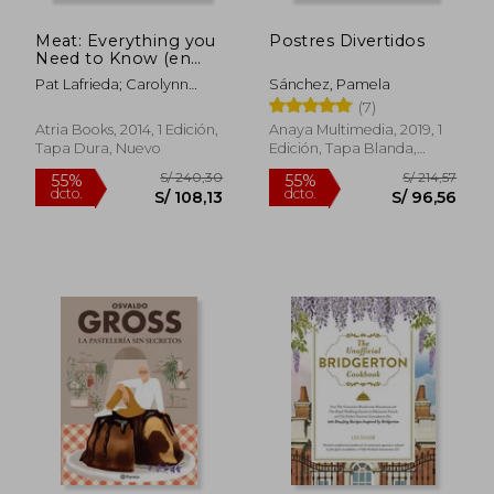
Meat: Everything you
Postres Divertidos
Need to Know (en
Inglés)
Pat Lafrieda; Carolynn
Sánchez, Pamela
Carreño
(7)
Atria Books, 2014, 1 Edición,
Anaya Multimedia, 2019, 1
Tapa Dura, Nuevo
Edición, Tapa Blanda,
Nuevo
Rápido
S/ 125,00
S/ 247,
20%
55%
dcto.
dcto.
S/ 100,00
S/ 111,