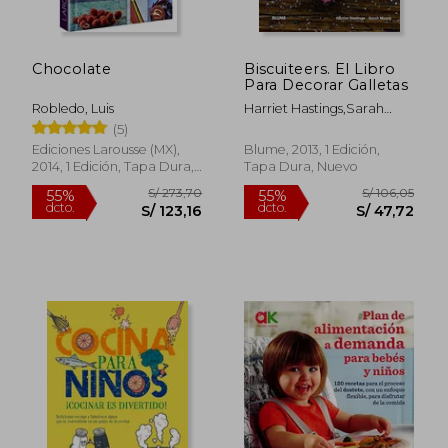
Chocolate
Biscuiteers. El Libro
Para Decorar Galletas
Robledo, Luis
Harriet Hastings,Sarah
Moore
(5)
Ediciones Larousse (MX),
Blume, 2013, 1 Edición,
2014, 1 Edición, Tapa Dura,
Tapa Dura, Nuevo
Nuevo
S/ 394,52
S/ 160
55%
55%
dcto.
dcto.
S/ 177,53
S/ 72,