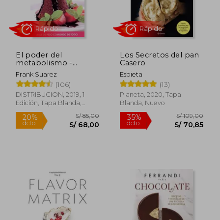
S/ 409,09
S/ 484,
55%
55%
dcto.
dcto.
S/ 184,09
S/ 218,
El poder del
Los Secretos del pan
metabolismo -
Casero
Recetas
Frank Suarez
Esbieta
(106)
(13)
DISTRIBUCION, 2019, 1
Planeta, 2020, Tapa
Edición, Tapa Blanda,
Blanda, Nuevo
Nuevo
Rápido
Rápido