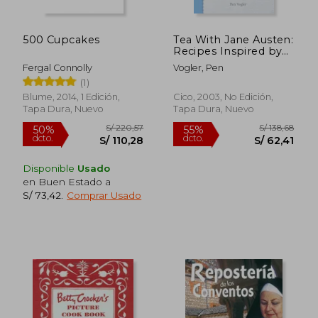
500 Cupcakes
Tea With Jane Austen:
Recipes Inspired by
her Novels and
Fergal Connolly
Vogler, Pen
Letters (en Inglés)
(1)
Blume, 2014, 1 Edición,
Cico, 2003, No Edición,
Tapa Dura, Nuevo
Tapa Dura, Nuevo
Disponible
Usado
en Buen Estado a
S/ 73,42
.
Comprar Usado
S/ 111,97
S/ 206,
40%
55%
dcto.
dcto.
S/ 67,18
S/ 92,