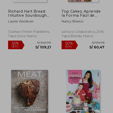
Richard Hart Bread:
Top Cakes: Aprende
Intuitive Sourdough
la Forma Fácil de
Baking (en Inglés)
Hacer Tortas en Pisos
Laurie Woolever
Nancy Blanco
Clarkson Potter Publishers,
Lectura Colaborativa, 2016,
Tapa Dura, Nuevo
Tapa Blanda, Nuevo
S/ 197,06
S/ 106,
55%
55%
dcto.
dcto.
S/ 88,68
S/ 47,