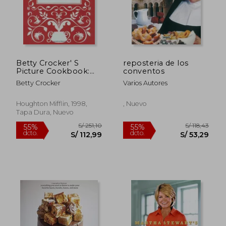
Betty Crocker' S
reposteria de los
Picture Cookbook:
conventos
Facsimile Edition: The
Betty Crocker
Varios Autores
Original 1950 Classic
(en Inglés)
Houghton Mifflin, 1998,
, Nuevo
Tapa Dura, Nuevo
S/ 220,57
S/ 138
50%
55%
dcto.
dcto.
S/ 110,28
S/ 62,