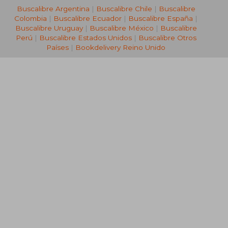
Buscalibre Argentina
|
Buscalibre Chile
|
Buscalibre
Colombia
|
Buscalibre Ecuador
|
Buscalibre España
|
Buscalibre Uruguay
|
Buscalibre México
|
Buscalibre
Perú
|
Buscalibre Estados Unidos
|
Buscalibre Otros
Países
|
Bookdelivery Reino Unido