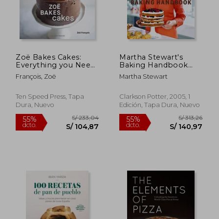
Zoë Bakes Cakes:
Martha Stewart's
Everything you Need
Baking Handbook
to Know to Make
(en Inglés)
François, Zoë
Martha Stewart
Your Favorite Layers,
Bundts, Loaves, and
More [a Baking Book]
Ten Speed Press, Tapa
Clarkson Potter, 2005, 1
(en Inglés)
Dura, Nuevo
Edición, Tapa Dura, Nuevo