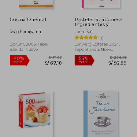
Cocina Oriental
Pastelería Japonesa:
Ingredientes y
Recetas Paso a Paso
Iwao Komiyama
Laure Kié
(1)
Bonum, 2005, Tapa
Lunwerg Editores, 2024,
Blanda, Nuevo
Tapa Blanda, Nuevo
S/ 254,77
S/ 258,
55%
55%
dcto.
dcto.
S/ 114,65
S/ 116,