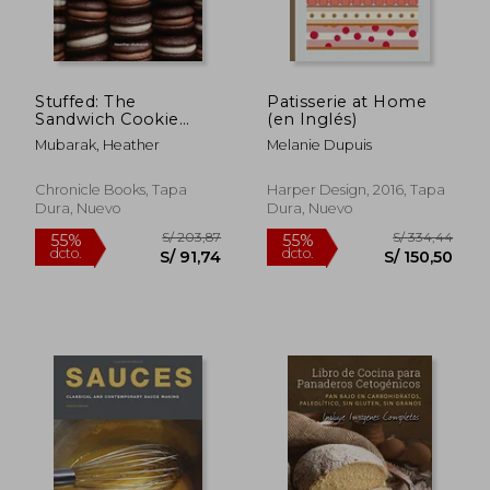
Stuffed: The
Patisserie at Home
Sandwich Cookie
(en Inglés)
S/ 218,36
S/ 233,
55%
55%
Book (en Inglés)
dcto.
dcto.
S/ 98,26
S/ 104,
Mubarak, Heather
Melanie Dupuis
Chronicle Books, Tapa
Harper Design, 2016, Tapa
Dura, Nuevo
Dura, Nuevo