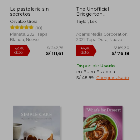
La pastelería sin
The Unofficial
secretos
Bridgerton
Cookbook: From the
Osvaldo Gross
Taylor, Lex
Viscount'S Mushroom
(18)
Miniatures and the
Royal Wedding
Planeta, 2021, Tapa
Adams Media Corporation,
Oysters to Debutante
Blanda, Nuevo
2021, Tapa Dura, Nuevo
Punch and the
Duke'S Favorite. 100
Dazzling Recipes
Inspired by
Bridgerton (en
Disponible
Usado
Inglés)
en Buen Estado a
S/ 48,89
.
Comprar Usado
S/ 242,70
S/ 120,
55%
50%