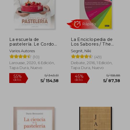
La escuela de
La Enciclopedia de
pastelería. Le Cordon
Los Sabores / The
Bleu®
Flavor Thesaurus:
Varios Autores
Segnit, Niki
Combinaciones,
Rápido
(10)
(49)
Recetas E Ideas Para
El Cocinero Creativo
Larousse, 2020, 6 Edición,
Debate, 2016, 1 Edición,
Tapa Dura, Nuevo
Tapa Dura, Nuevo
S/ 343,51
S/ 158
55%
45%
dcto.
dcto.
S/ 154,58
S/ 87,