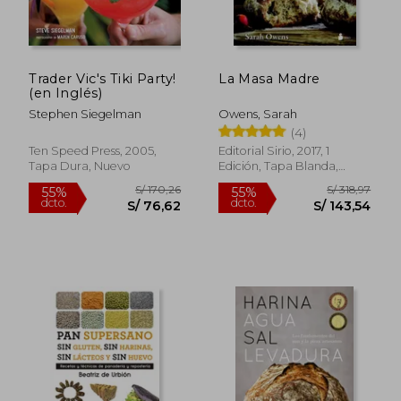
Trader Vic's Tiki Party!
La Masa Madre
(en Inglés)
Stephen Siegelman
Owens, Sarah
S/ 160,41
S/ 269,
55%
55%
(4)
dcto.
dcto.
S/ 72,19
S/ 121,
Ten Speed Press, 2005,
Editorial Sirio, 2017, 1
Tapa Dura, Nuevo
Edición, Tapa Blanda,
Nuevo