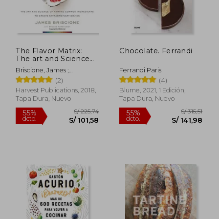
S/ 85,00
S/ 109,
20%
35%
dcto.
dcto.
S/ 68,00
S/ 70,
The Flavor Matrix:
Chocolate. Ferrandi
The art and Science
of Pairing Common
Briscione, James ;
Ferrandi Paris
Ingredients to Create
Parkhurst, Brooke
(2)
(4)
Extraordinary Dishes
(en Inglés)
Harvest Publications, 2018,
Blume, 2021, 1 Edición,
Tapa Dura, Nuevo
Tapa Dura, Nuevo