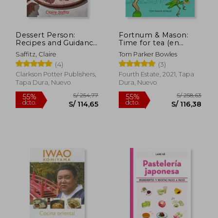
Rápido
Dessert Person:
Fortnum & Mason:
Recipes and Guidance
Time for tea (en
for Baking With
Inglés)
Saffitz, Claire
Tom Parker Bowles
Confidence (en
(4)
(3)
Inglés)
Clarkson Potter Publishers,
Fourth Estate, 2021, Tapa
Tapa Dura, Nuevo
Dura, Nuevo
S/ 143,64
S/ 139,
55%
20%
dcto.
dcto.
S/ 64,64
S/ 111,