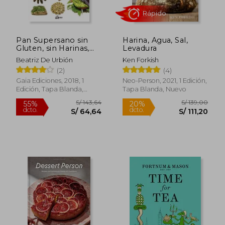
Pan Supersano sin
Harina, Agua, Sal,
Gluten, sin Harinas,
Levadura
sin Lácteos y sin
Beatriz De Urbión
Ken Forkish
Huevo: Recetas y
(2)
(4)
Técnicas de Panadería
y Repostería
Gaia Ediciones, 2018, 1
Neo-Person, 2021, 1 Edición,
(Nutrición y Salud)
Edición, Tapa Blanda,
Tapa Blanda, Nuevo
S/ 170,26
S/ 318
55%
55%
Nuevo
dcto.
dcto.
S/ 76,62
S/ 143,