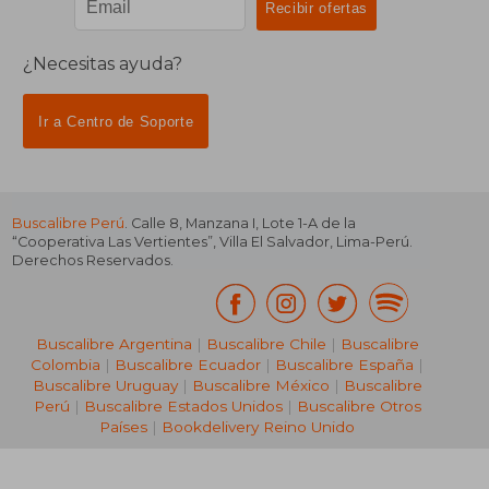
¿Necesitas ayuda?
Ir a Centro de Soporte
Buscalibre Perú
. Calle 8, Manzana I, Lote 1-A de la
“Cooperativa Las Vertientes”, Villa El Salvador, Lima-Perú.
Derechos Reservados.
Buscalibre Argentina
|
Buscalibre Chile
|
Buscalibre
Colombia
|
Buscalibre Ecuador
|
Buscalibre España
|
Buscalibre Uruguay
|
Buscalibre México
|
Buscalibre
Perú
|
Buscalibre Estados Unidos
|
Buscalibre Otros
Países
|
Bookdelivery Reino Unido