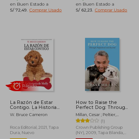
en Buen Estado a
en Buen Estado a
S/ 72,49
.
Comprar Usado
S/ 62,23
.
Comprar Usado
S/ 229,18
S/ 269,
55%
55%
dcto.
dcto.
S/ 103,13
S/ 121,
La Razón de Estar
How to Raise the
Contigo. La Historia
Perfect Dog: Through
de Molly / A Dog's
Puppyhood and
W. Bruce Cameron
Millan, Cesar ; Peltier,
Way Home. Molly's
Beyond (en Inglés)
Melissa Jo
(1)
Hist Ory
Roca Editorial, 2021, Tapa
Crown Publishing Group
Dura, Nuevo
(NY), 2009, Tapa Blanda,
Nuevo