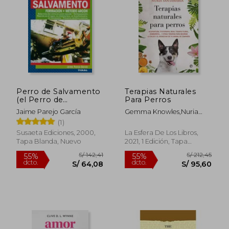
S/ 197,73
S/ 107
55%
40%
dcto.
dcto.
S/ 88,98
S/ 64,
Perro de Salvamento
Terapias Naturales
(el Perro de
Para Perros
Salvamento)
Jaime Parejo García
Gemma Knowles,Nuria
Santamaria Terns
(1)
Susaeta Ediciones, 2000,
La Esfera De Los Libros,
Tapa Blanda, Nuevo
2021, 1 Edición, Tapa
Blanda, Nuevo