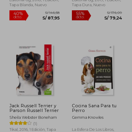
Tapa Blanda, Nuevo
Tapa Dura, Nuevo
S/ 165,24
S/ 131
55%
55%
dcto.
dcto.
S/ 74,36
S/ 59,
Jack Russell Terrier y
Cocina Sana Para tu
Parson Russell Terrier
Perro
Sheila Webster Boneham
Gemma Knowles
Rápido
(1)
Tikal, 2016, 1 Edición, Tapa
La Esfera De Los Libros,