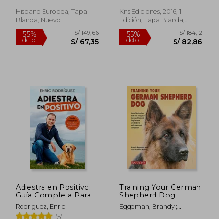
Hispano Europea, Tapa
Kns Ediciones, 2016, 1
Blanda, Nuevo
Edición, Tapa Blanda,
Nuevo
Adiestra en Positivo:
Training Your German
S/ 205,59
S/ 149
40%
40%
Guía Completa Para
Shepherd Dog
dcto.
dcto.
S/ 123,35
S/ 89,
Educar a tu Perro
(Training Your Dog
Rodriguez, Enric
Eggeman, Brandy ;
Desde Cero
Series) (en Inglés)
Hustace Walker, Joan
(5)