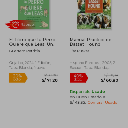
El Libro que tu Perro
Manual Practico del
Quiere que Leas: Una
Basset Hound
Guía Para Conocer,
Guerrero Patricia
Lisa Puskas
Entender y Respet ar
a tu Compañero
Canino / the Book
Grijalbo, 2024, 1 Edición,
Hispano Europea, 2005, 2
Your dog Wants you
Tapa Blanda, Nuevo
Edición, Tapa Blanda,
to Read
Nuevo
S/ 403,05
S/ 186
55%
55%
dcto.
dcto.
S/ 181,37
S/ 83,
Disponible
Usado
en Buen Estado a
S/ 43,35
.
Comprar Usado