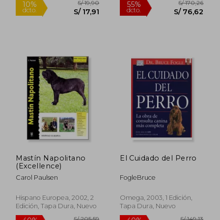
S/ 215,69
S/ 197
55%
55%
dcto.
dcto.
S/ 97,06
S/ 88,
Mastín Napolitano
El Cuidado del Perro
(Excellence)
Carol Paulsen
FogleBruce
Hispano Europea, 2002, 2
Omega, 2003, 1 Edición,
Edición, Tapa Dura, Nuevo
Tapa Dura, Nuevo