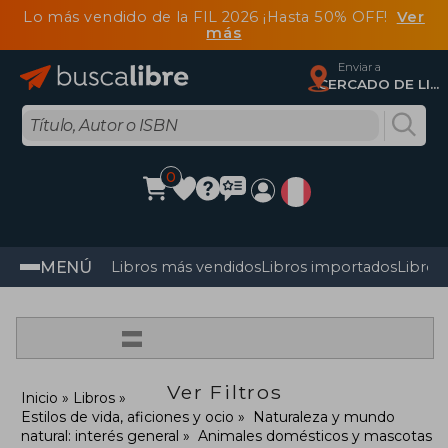
Lo más vendido de la FIL 2026 ¡Hasta 50% OFF!
Ver
más
Enviar a
CERCADO DE LIMA, Lima
0
MENÚ
Libros más vendidos
Libros importados
Libros
=
Ver Filtros
Inicio
Libros
Estilos de vida, aficiones y ocio
Naturaleza y mundo
natural: interés general
Animales domésticos y mascotas