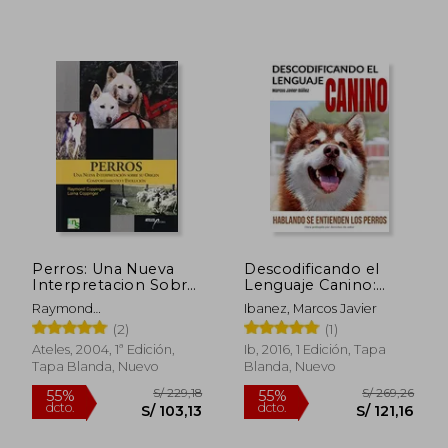
S/ 174,90
S/ 185,
55%
55%
dcto.
dcto.
S/ 78,71
S/ 83,
Perros: Una Nueva
Descodificando el
Interpretacion Sobre
Lenguaje Canino:
su Origen,
Hablando se
Raymond
Ibanez, Marcos Javier
Comportamiento y
Entienden los Perros
Coppinger,Lorna
(2)
(1)
Evolucion
(Paperback or
Coppinger
Softback)
Ateles, 2004, 1ª Edición,
Ib, 2016, 1 Edición, Tapa
Tapa Blanda, Nuevo
Blanda, Nuevo