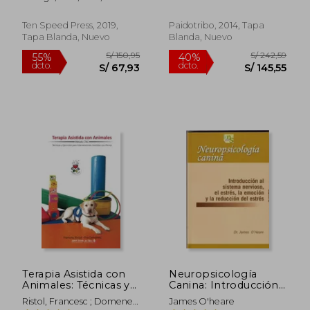
Solutions to the Most
Roth
Common Training
Problems for all
Ten Speed Press, 2019,
Paidotribo, 2014, Tapa
Ages, Breeds, and
Tapa Blanda, Nuevo
Blanda, Nuevo
Mixes (en Inglés)
S/ 221,71
S/ 247,
55%
55%
dcto.
dcto.
S/ 99,77
S/ 111,
Terapia Asistida con
Neuropsicología
Animales: Técnicas y
Canina: Introducción
Ejercicios Para
al Sistema Nervioso,
Ristol, Francesc ; Domenec,
James O'heare
Intervenciones
el Estrés, la Emoción