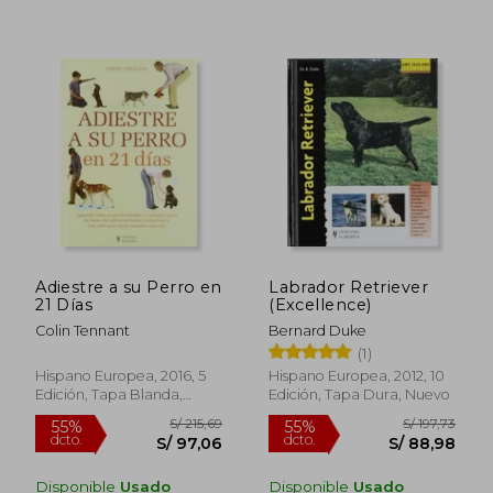
S/ 235,99
S/ 159
55%
55%
dcto.
dcto.
S/ 106,19
S/ 71,
Adiestre a su Perro en
Labrador Retriever
21 Días
(Excellence)
Colin Tennant
Bernard Duke
(1)
Hispano Europea, 2016, 5
Hispano Europea, 2012, 10
Edición, Tapa Blanda,
Edición, Tapa Dura, Nuevo
Nuevo
Disponible
Usado
Disponible
Usado