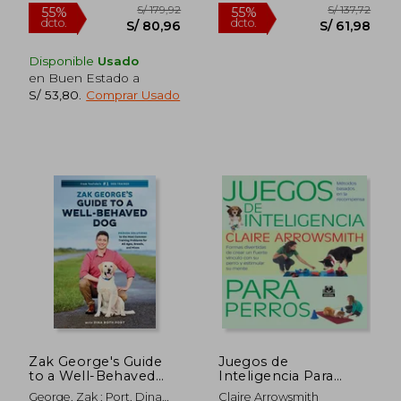
Disponible
Usado
en Buen Estado a
S/ 53,80
.
Comprar Usado
S/ 156,57
S/ 183,
55%
55%
dcto.
dcto.
S/ 70,46
S/ 82,
Zak George's Guide
Juegos de
to a Well-Behaved
Inteligencia Para
Dog: Proven
Perros
George, Zak ; Port, Dina
Claire Arrowsmith