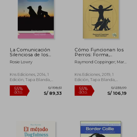
La Comunicación
Cómo Funcionan los
S/ 89,00
S/ 209,
Silenciosa de los
Perros: Forma,
20%
55%
Perros
Función y Conductas
dcto.
dcto.
S/ 71,20
S/ 94,
Rosie Lowry
Raymond Coppinger; Mark
Emergentes
Feinstein
Kns Ediciones, 2014, 1
Kns Ediciones, 2019, 1
Edición, Tapa Blanda,
Edición, Tapa Blanda,
Nuevo
Nuevo