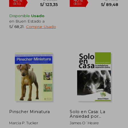
Disponible
Usado
en Buen Estado a
S/ 68,21
.
Comprar Usado
Rápido
S/ 19,90
S/ 170,
10%
55%
dcto.
dcto.
S/ 17,91
S/ 76,
Pinscher Miniatura
Solo en Casa: La
Ansiedad por
Separacion Canina
Marcia P. Tucker
James O´Heare