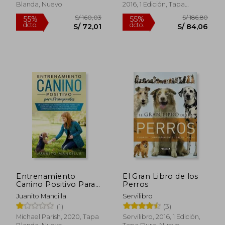
Blanda, Nuevo
2016, 1 Edición, Tapa
Blanda, Nuevo
S/ 121,28
S/ 49,
40%
20%
dcto.
dcto.
S/ 72,77
S/ 39,
Entrenamiento
El Gran Libro de los
Canino Positivo Para
Perros
Principiantes: La Guía
Juanito Mancilla
Servilibro
Práctica Para Educar a
(1)
(3)
tu Perro con Amor,
en vez de Hacerlo
Michael Parish, 2020, Tapa
Servilibro, 2016, 1 Edición,
Sufrir, Usando