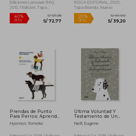
Ediciones Larousse (MX),
ROCA EDITORIAL, 2020,
2013, 1 Edición, Tapa
Tapa Blanda, Nuevo
Blanda, Nuevo
S/ 149,66
S/ 184
55%
55%
dcto.
dcto.
S/ 67,35
S/ 82,
Prendas de Punto
Última Voluntad Y
Para Perros: Aprende
Testamento de Un
a Tejer Jerséis Y
Perro Distinguidísimo
Hyomori, Tomoko
Neill, Eugene
Accesorios Para Tu
Mascota
Editorial Gg, 2018, 1 Edición,
Editorial Gg, 2019, 1 Edición,