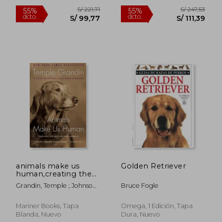
Nuevo
Nuevo
S/ 160,03
S/ 186,
55%
55%
dcto.
dcto.
S/ 72,01
S/ 84,
animals make us
Golden Retriever
human,creating the
best life for animals
Grandin, Temple ; Johnson,
Bruce Fogle
(en Inglés)
Catherine
Mariner Books, Tapa
Omega, 1 Edición, Tapa
Blanda, Nuevo
Dura, Nuevo