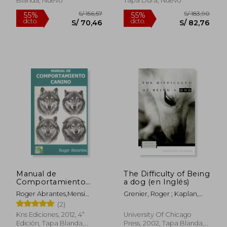
Blanda, Nuevo
Tapa Dura, Nuevo
Entrenamiento de
Refuerzos Positivos
S/ 146,58
S/ 176,
40%
55%
dcto.
dcto.
S/ 87,95
S/ 79,
Manual de
The Difficulty of Being
Comportamiento
a dog (en Inglés)
Canino
Roger Abrantes,Mensi
Grenier, Roger ; Kaplan,
Cortizas Bouza
Alice
(2)
Kns Ediciones, 2012, 4ª
University Of Chicago
Edición, Tapa Blanda,
Press, 2002, Tapa Blanda,