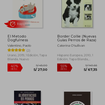
El Metodo
Border Collie (Nuevas
Dogfulness
Guías Perros de Raza)
Valentino, Paolo
Caterina O'sullivan
(2)
S/ 198,51
S/ 235,
55%
55%
dcto.
dcto.
Urano, 2019, 1 Edición, Tapa
Hispano Europea, 2010, 1
S/ 89,33
S/ 106,
Blanda, Nuevo
Edición, Tapa Blanda,
Nuevo