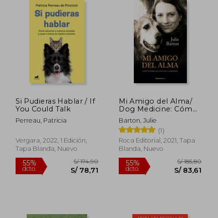
Rápido
Si Pudieras Hablar / If
Mi Amigo del Alma/
You Could Talk
Dog Medicine: Cómo
Mi Perro Me Salvó de
Perreau, Patricia
Barton, Julie
la Depresión/ How
(1)
My Dog Saved Me
from Myself
Vergara, 2022, 1 Edición,
Roca Editorial, 2021, Tapa
Tapa Blanda, Nuevo
Blanda, Nuevo
S/ 89,00
S/ 101
20%
40%
dcto.
dcto.
S/ 71,20
S/ 60,