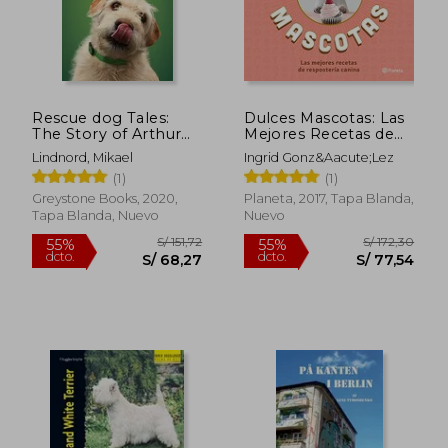
Rescue dog Tales:
Dulces Mascotas: Las
The Story of Arthur
Mejores Recetas de
and Sixteen Dogs
Repostería Canina
Lindnord, Mikael
Ingrid Gonz&Aacute;Lez
who Found Forever
(1)
(1)
Homes (en Inglés)
Greystone Books, 2020,
Planeta, 2017, Tapa Blanda,
Tapa Blanda, Nuevo
Nuevo
S/ 151,72
S/ 172,
55%
55%
dcto.
dcto.
S/ 68,27
S/ 77,