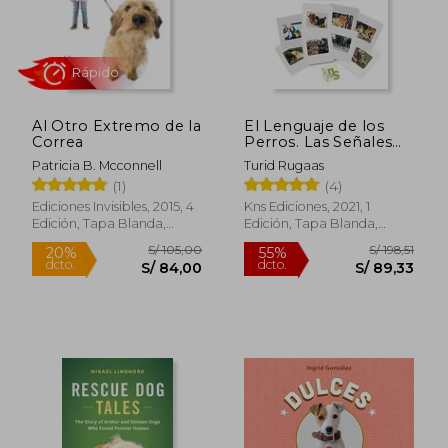
Al Otro Extremo de la
El Lenguaje de los
Correa
Perros. Las Señales
de Calma
Patricia B. Mcconnell
Turid Rugaas
Rápido
(1)
(4)
Ediciones Invisibles, 2015, 4
Kns Ediciones, 2021, 1
Edición, Tapa Blanda,
Edición, Tapa Blanda,
Nuevo
Nuevo
S/ 105,00
S/ 198
20%
55%
dcto.
dcto.
S/ 84,00
S/ 89,