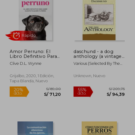
S/ 142,41
S/ 212
55%
55%
dcto.
dcto.
S/ 64,08
S/ 95,
Amor Perruno: El
daschund - a dog
Libro Definitivo Para
anthology (a vintage
Saber Cuánto te
dog books breed
Clive D.L. Wynne
Various (selected By The
Quiere tu Perro (Ocio
classic)
Federation Of
y Entretenimiento)
Children&quot,s
Grijalbo, 2020, 1 Edición,
Unknown, Nuevo
Tapa Blanda, Nuevo
Rápido