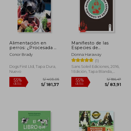
Rápido
Alimentación en
Manifiesto de las
perros: ¿Procesada o
Especies de
cruda? La ciencia
Compañía
Conor Brady
Donna Haraway
detrás del debate
(1)
Dogs First Ltd, Tapa Dura,
Sans Soleil Ediciones, 2016,
Nuevo
1 Edición, Tapa Blanda,
S/ 45,00
S/ 149,
40%
55%
Nuevo
dcto.
dcto.
S/ 27,00
S/ 67,