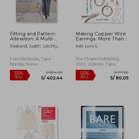
Fitting and Pattern
Making Copper Wire
Alteration: A Multi-
Earrings: More Than
Method Approach to
100 Wire Wrapped
Rasband, Judith ; Liechty,
Irish, Lora S.
the Art of Style
Designs (en Inglés)
Elizabeth ; Pottberg-
Selection, Fitting, and
Steineckert, Della
Alteration (en Inglés)
Fairchild Books, Tapa
Fox Chapel Publishing,
Blanda, Nuevo
2020, 1 Edición, Tapa
Blanda, Nuevo
S/ 225,80
S/ 238,
55%
55%
dcto.
dcto.
S/ 101,61
S/ 107,