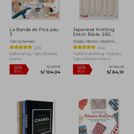
La Banda de Pica pau
Japanese Knitting
3
Stitch Bible: 260
Exquisite Patterns by
Yan Schenkel
Shida, Hitomi ; Roehm,
Hitomi Shida (en
Gayle
(26)
(34)
Inglés)
Editorial Gg, Tapa Blanda,
Tuttle Publishing, 1 Edición,
Nuevo
Tapa Blanda, Nuevo
S/ 231,19
S/ 142,
55%
55%
dcto.
dcto.
S/ 104,04
S/ 64,