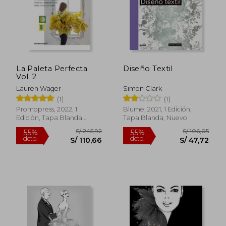
La Paleta Perfecta
Diseño Textil
Vol. 2
Lauren Wager
Simon Clark
(1)
(1)
S/ 183,12
S/ 266,
55%
55%
dcto.
dcto.
S/ 82,40
S/ 120,
Promopress, 2022, 1
Blume, 2021, 1 Edición,
Edición, Tapa Blanda,
Tapa Blanda, Nuevo
Nuevo