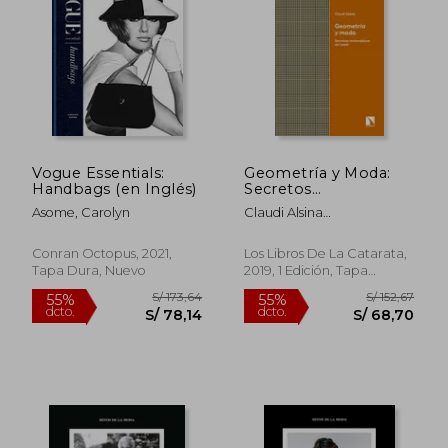
40%
55%
dcto.
dcto.
S/ 76,15
S/ 70,
Vogue Essentials:
Geometría y Moda:
Handbags (en Inglés)
Secretos
Matemáticos del
Asome, Carolyn
Claudi Alsina
Vestir (Miradas
Catal&Aacute;
Matemáticas)
Conran Octopus, 2021,
Los Libros De La Catarata,
Tapa Dura, Nuevo
2019, 1 Edición, Tapa
Blanda, Nuevo