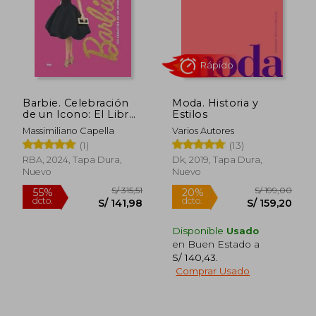
S/ 168,84
S/ 315
55%
55%
dcto.
dcto.
S/ 75,98
S/ 141,
Barbie. Celebración
Moda. Historia y
de un Icono: El Libro
Estilos
Oficial de Mattel
Massimiliano Capella
Varios Autores
(1)
(13)
RBA, 2024, Tapa Dura,
Dk, 2019, Tapa Dura,
Nuevo
Nuevo
Disponible
Usado
en Buen Estado a
S/ 140,43
.
Comprar Usado