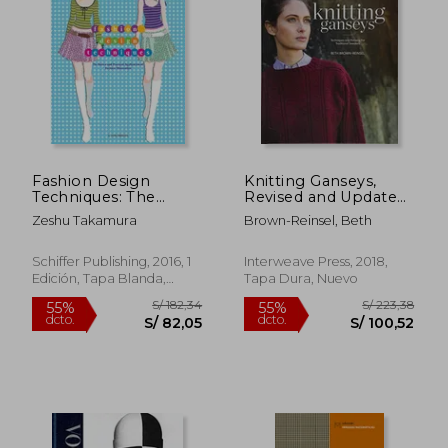
Fashion Design
Knitting Ganseys,
Techniques: The
Revised and Updated:
Basics and Practical
Techniques and
Zeshu Takamura
Brown-Reinsel, Beth
Application of
Patterns for
Fashion Illustration
Traditional Sweaters
(en Inglés)
(en Inglés)
Schiffer Publishing, 2016, 1
Interweave Press, 2018,
Edición, Tapa Blanda,
Tapa Dura, Nuevo
Nuevo
S/ 126,91
S/ 157