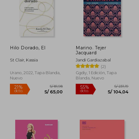
S/ 290,99
S/ 413
55%
55%
dcto.
dcto.
S/ 130,94
S/ 186,
Hilo Dorado, El
Marino. Tejer
Jacquard
St Clair, Kassia
Jandi Gardiazabal
(2)
Urano, 2022, Tapa Blanda,
Ggdiy, 1 Edición, Tapa
Nuevo
Blanda, Nuevo