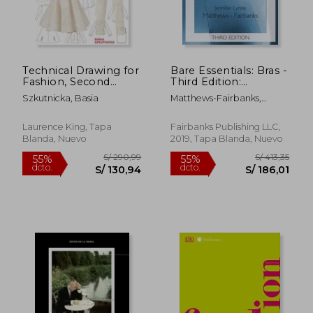
Technical Drawing for
Bare Essentials: Bras -
Fashion, Second
Third Edition:
Edition: A Complete
Construction and
Szkutnicka, Basia
Matthews-Fairbanks,
Guide (en Inglés)
Pattern Drafting for
Jennifer Lynne
Lingerie Design (2)
(en Inglés)
Laurence King, Tapa
Fairbanks Publishing LLC,
Blanda, Nuevo
2019, Tapa Blanda, Nuevo
S/ 112,61
S/ 334,
55%
55%
dcto.
dcto.
S/ 50,67
S/ 150,