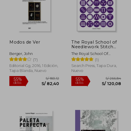
S/ 421,36
S/ 112
55%
55%
dcto.
dcto.
S/ 189,61
S/ 50,
Modos de Ver
The Royal School of
Needlework Stitch
Bank: 200 Essential
Berger, John
The Royal School Of
Embroidery Stitches
Needlework ; Kay-Williams,
(7)
(1)
(en Inglés)
Susan
Editorial Gg, 2016, 1 Edición,
Search Press, Tapa Dura,
Tapa Blanda, Nuevo
Nuevo