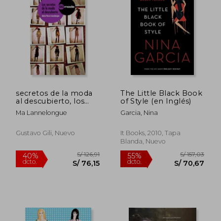
secretos de la moda
The Little Black Book
al descubierto, los
of Style (en Inglés)
[gg]
Ma Lannelongue
Garcia, Nina
Gustavo Gili, Nuevo
It Books, 2010, Tapa
Blanda, Nuevo
S/ 247,53
S/ 195
55%
55%
dcto.
dcto.
S/ 111,39
S/ 87,