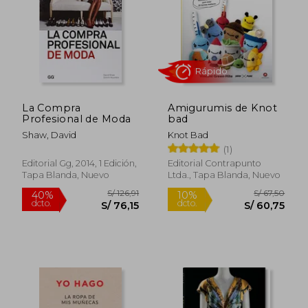
S/ 173,64
S/ 152
55%
55%
dcto.
dcto.
S/ 78,14
S/ 68,
La Compra
Amigurumis de Knot
Profesional de Moda
bad
Shaw, David
Knot Bad
(1)
Editorial Gg, 2014, 1 Edición,
Editorial Contrapunto
Tapa Blanda, Nuevo
Ltda., Tapa Blanda, Nuevo