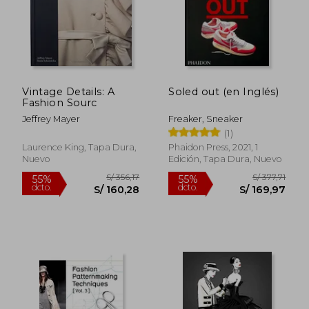
Vintage Details: A
Soled out (en Inglés)
Fashion Sourc
Jeffrey Mayer
Freaker, Sneaker
(1)
S/ 172,30
S/ 245,
55%
55%
Laurence King, Tapa Dura,
Phaidon Press, 2021, 1
dcto.
dcto.
S/ 77,54
S/ 110,
Nuevo
Edición, Tapa Dura, Nuevo