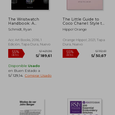
S/ 274,57
S/ 149,
55%
35%
dcto.
dcto.
S/ 123,56
S/ 97,
The Wristwatch
The Little Guide to
Handbook: A
Coco Chanel: Style to
Comprehensive
Live by (The Little
Schmidt, Ryan
Hippo! Orange
Guide to Mechanical
Books of Lifestyle, 13)
Wristwatches (en
(en Inglés)
Inglés)
Acc Art Books, 2016, 1
Orange Hippo!, 2021, Tapa
Edición, Tapa Dura, Nuevo
Dura, Nuevo
Disponible
Usado
en Buen Estado a
S/ 129,14
.
Comprar Usado