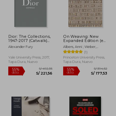
Dior: The Collections,
On Weaving: New
1947-2017 (Catwalk)
Expanded Edition (en
S/ 126,91
S/ 67,
40%
10%
(en Inglés)
Inglés)
dcto.
dcto.
S/ 76,15
S/ 60,
Alexander Fury
Albers, Anni ; Weber,
Nicholas Fox ; Cirauqui,
(1)
Manuel
Yale University Press, 2017,
Princeton University Press,
Tapa Dura, Nuevo
Tapa Dura, Nuevo