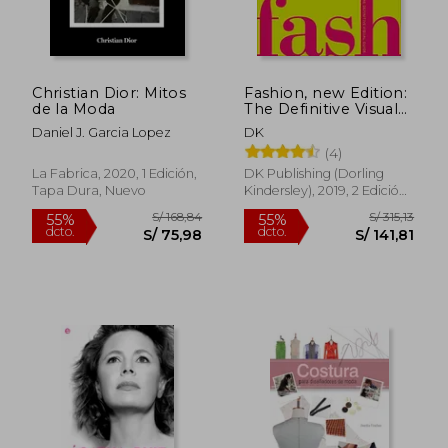
Christian Dior: Mitos
Fashion, new Edition:
de la Moda
The Definitive Visual
Guide (Smithsonian)
Daniel J. Garcia Lopez
DK
(en Inglés)
(4)
La Fabrica, 2020, 1 Edición,
DK Publishing (Dorling
Tapa Dura, Nuevo
Kindersley), 2019, 2 Edición,
Tapa Dura, Nuevo
S/ 894,30
S/ 177
55%
55%
dcto.
dcto.
S/ 402,44
S/ 80,