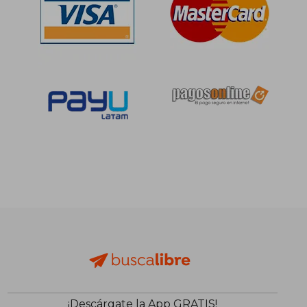
S/ 81,98
S/ 231
21%
55%
dcto.
dcto.
S/ 65,00
S/ 104,
¡Descárgate la App GRATIS!