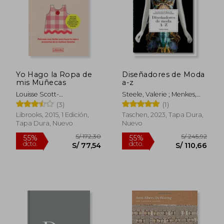
S/ 168,84
S/ 168,
55%
55%
dcto.
dcto.
S/ 75,98
S/ 75,
Yo Hago la Ropa de
Diseñadores de Moda
mis Muñecas
a-z
Louisse Scott-
Steele, Valerie ; Menkes,
Smith,Georgia Vaux
Suzy ; Nippoldt, Robert
(3)
(1)
Librooks, 2015, 1 Edición,
Taschen, 2023, Tapa Dura,
Tapa Dura, Nuevo
Nuevo
Rápido