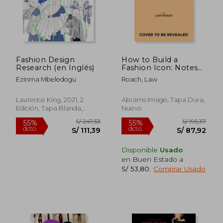
Fashion Design
How to Build a
Research (en Inglés)
Fashion Icon: Notes
on Confidence from
Ezinma Mbeledogu
Roach, Law
the World's Only
Image Architect (en
Inglés)
Laurence King, 2021, 2
Abrams Image, Tapa Dura,
Edición, Tapa Blanda,
Nuevo
Nuevo
S/ 238,87
S/ 254
55%
55%
dcto.
dcto.
S/ 107,49
S/ 114,
Disponible
Usado
en Buen Estado a
S/ 53,80
.
Comprar Usado