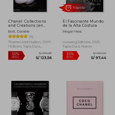
dcto.
dcto.
S/ 160,28
S/ 64,
Chanel: Collections
El Fascinante Mundo
and Creations (en
de la Alta Costura
Inglés)
Bott, Danièle
Megan Hess
(9)
Thames And Hudson, 2007,
Lunwerg Editores, 2023,
1 Edición, Tapa Dura,
Tapa Dura, Nuevo
Nuevo
Rápido