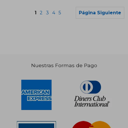
1
2
3
4
5
Página Siguiente
S/ 146,70
S/ 309,
40%
55%
dcto.
dcto.
S/ 88,02
S/ 139,
Nuestras Formas de Pago