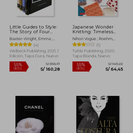
Little Guides to Style:
Japanese Wonder
The Story of Four
Knitting: Timeless
Iconic Fashion
Stitches for Beautiful
Baxter-Wright, Emma ;
Nihon Vogue ; Roehm,
Houses (en Inglés)
Bags, Hats, Blankets
Homer, Karen ; Farran
Gayle
(4)
(1)
and More (en Inglés)
Graves, Laia
Welbeck Publishing, 2021, 1
Tuttle Publishing, 2020,
Edición, Tapa Dura, Nuevo
Tapa Blanda, Nuevo
S/ 356,17
S/ 143,
55%
55%