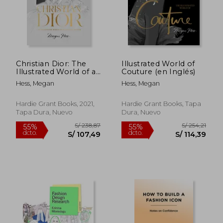
Christian Dior: The
Illustrated World of
Illustrated World of a
Couture (en Inglés)
Fashion Master (en
Hess, Megan
Hess, Megan
Inglés)
Hardie Grant Books, 2021,
Hardie Grant Books, Tapa
Tapa Dura, Nuevo
Dura, Nuevo
S/ 245,92
S/ 106,
55%
55%
dcto.
dcto.
S/ 110,66
S/ 47,