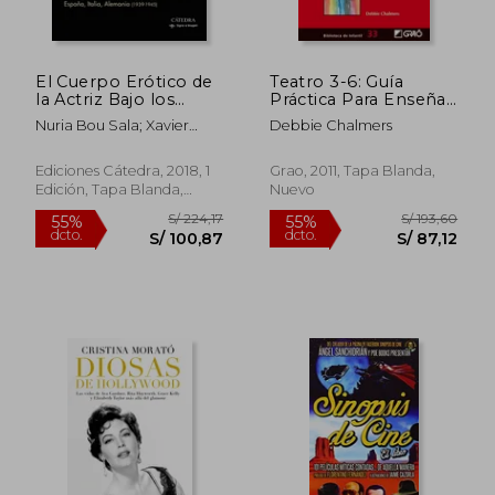
El Cuerpo Erótico de
Teatro 3-6: Guía
S/ 1.027,12
S/ 281
la Actriz Bajo los
Práctica Para Enseñar
55%
55%
dcto.
dcto.
Fascismos: España,
Teatro a Niños y
S/ 462,20
S/ 126,
Nuria Bou Sala; Xavier
Debbie Chalmers
Italia, Alemania (1939-
Niñas de Infantil
P&Eacute;Rez
1945) (Signo e
Tor&Iacute;O
Imagen)
Ediciones Cátedra, 2018, 1
Grao, 2011, Tapa Blanda,
Edición, Tapa Blanda,
Nuevo
Nuevo