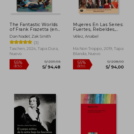
S/ 282,82
S/ 266,
40%
55%
dcto.
dcto.
S/ 169,69
S/ 120,
The Fantastic Worlds
Mujeres En Las Series:
of Frank Frazetta (en
Fuertes, Rebeldes,
Inglés)
Fantásticas,
Dan Nadel; Zak Smith
Vélez, Anabel
Ganadoras: Ellas Son
(3)
La Clave
Taschen, 2024, Tapa Dura,
Ma Non Troppo, 2019, Tapa
Nuevo
Blanda, Nuevo