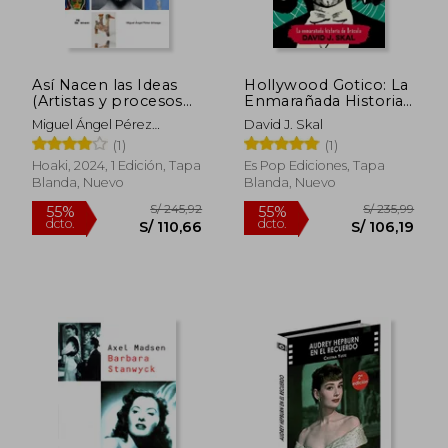
S/ 197,06
S/ 154
55%
55%
dcto.
dcto.
S/ 88,68
S/ 69,
Así Nacen las Ideas
Hollywood Gotico: La
(Artistas y procesos
Enmarañada Historia
creativos)
de Dracula
Miguel Ángel Pérez
David J. Skal
Arteaga
(1)
(1)
Hoaki, 2024, 1 Edición, Tapa
Es Pop Ediciones, Tapa
Blanda, Nuevo
Blanda, Nuevo