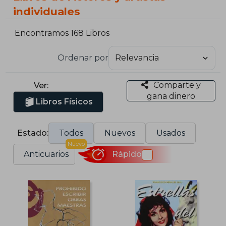
individuales
Encontramos 168 Libros
Ordenar por
Comparte y
Ver:
gana dinero
Libros Físicos
Estado:
Todos
Nuevos
Usados
Nuevo
Anticuarios
Rápido