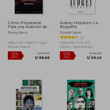
S/ 191,75
S/ 176,
50%
55%
dcto.
dcto.
S/ 95,87
S/ 79,
Cómo Prepararse
Audrey Hepburn: La
Para una Audición de
Biografía
Teatro Musical (Artes
Denny Berry
Donald Spoto
Escénicas)
(3)
Alba, 2021, 1 Edición, Tapa
Debolsillo, 2021, 001
Blanda, Nuevo
Edición, Tapa Blanda,
Nuevo