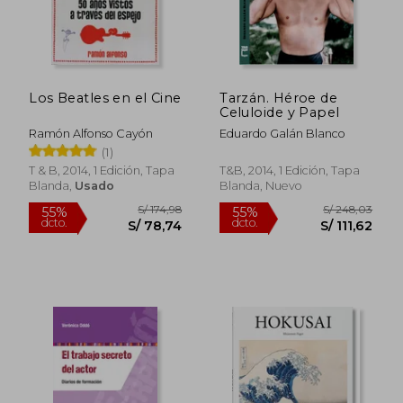
Los Beatles en el Cine
Tarzán. Héroe de
Celuloide y Papel
Ramón Alfonso Cayón
Eduardo Galán Blanco
(1)
T & B, 2014, 1 Edición, Tapa
T&B, 2014, 1 Edición, Tapa
Blanda,
Usado
Blanda, Nuevo
S/ 174,98
S/ 248,
55%
55%
dcto.
dcto.
S/ 78,74
S/ 111,