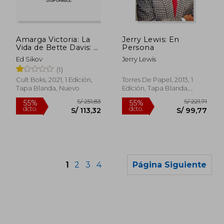
S/ 251,05
S/ 244,
55%
55%
dcto.
dcto.
S/ 112,97
S/ 109,
Amarga Victoria: La
Jerry Lewis: En
Vida de Bette Davis: 5
Persona
(Vidas de Papel)
Ed Sikov
Jerry Lewis
(1)
Cult Boks, 2021, 1 Edición,
Torres De Papel, 2013, 1
Tapa Blanda, Nuevo
Edición, Tapa Blanda,
Nuevo
1
2
3
4
Página Siguiente