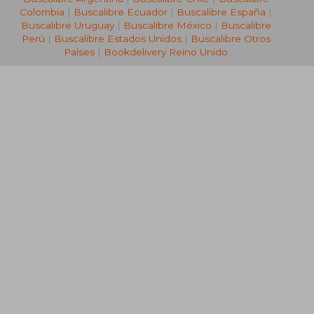
Colombia
|
Buscalibre Ecuador
|
Buscalibre España
|
Buscalibre Uruguay
|
Buscalibre México
|
Buscalibre
Perú
|
Buscalibre Estados Unidos
|
Buscalibre Otros
Países
|
Bookdelivery Reino Unido