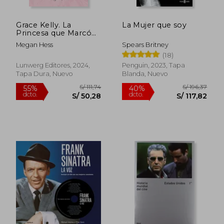
Grace Kelly. La
La Mujer que soy
Princesa que Marcó
Estilo
Megan Hess
Spears Britney
(18)
Lunwerg Editores, 2024,
Penguin, 2023, Tapa
Tapa Dura, Nuevo
Blanda, Nuevo
S/ 194,22
S/ 121
55%
40%
dcto.
dcto.
S/ 87,40
S/ 72,