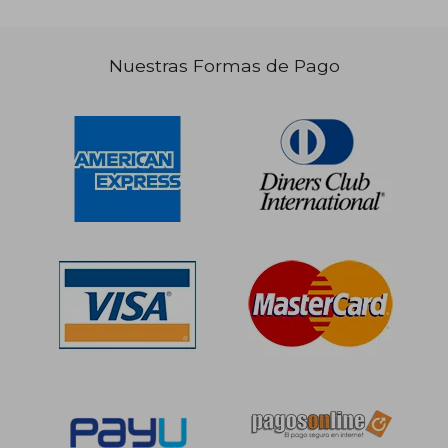
Nuestras Formas de Pago
S/ 248,48
S/ 230,
55%
55%
dcto.
dcto.
S/ 111,82
S/ 103,