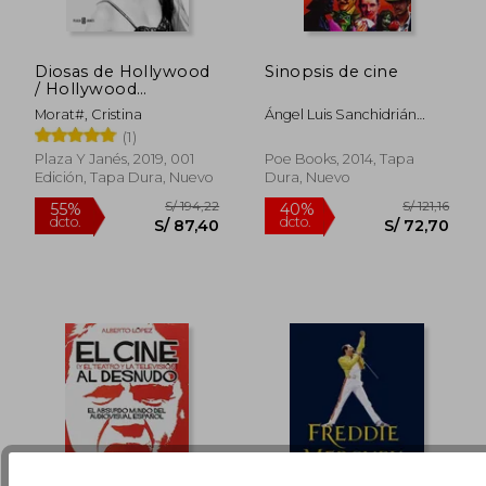
Diosas de Hollywood
Sinopsis de cine
/ Hollywood
Goddesses (en Inglés)
Morat#, Cristina
Ángel Luis Sanchidrián
Sanz
(1)
S/ 209,96
S/ 208,
55%
55%
dcto.
dcto.
Plaza Y Janés, 2019, 001
Poe Books, 2014, Tapa
S/ 94,48
S/ 94,
Edición, Tapa Dura, Nuevo
Dura, Nuevo