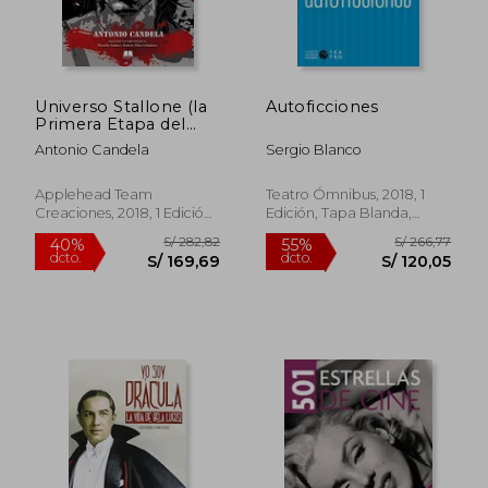
Universo Stallone (la
Autoficciones
Primera Etapa del
Mito 1946
Antonio Candela
Sergio Blanco
Applehead Team
Teatro Ómnibus, 2018, 1
Creaciones, 2018, 1 Edición,
Edición, Tapa Blanda,
Tapa Blanda, Nuevo
Nuevo
S/ 172,64
S/ 197,
55%
55%
dcto.
dcto.
S/ 77,69
S/ 88,