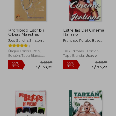
Prohibido Escribir
Estrellas Del Cinema
Obras Maestras
Italiano
José Sanchis Sinisterra
Francisco Perales Bazo
(Ed.)
(1)
Ñaque Editora, 2017, 1
T&B Editores, 1 Edición,
Edición, Tapa Blanda,
Tapa Blanda,
Usado
Nuevo
S/ 296,11
S/ 162
55%
55%
dcto.
dcto.
S/ 133,25
S/ 73,