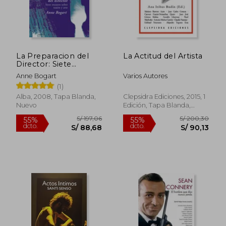
La Preparacion del
La Actitud del Artista
Director: Siete
Ensayos Sobre Teatro
Anne Bogart
Varios Autores
y Arte
(1)
Alba, 2008, Tapa Blanda,
Clepsidra Ediciones, 2015, 1
Nuevo
Edición, Tapa Blanda,
Nuevo
S/ 111,74
S/ 196
55%
40%
dcto.
dcto.
S/ 50,28
S/ 117,