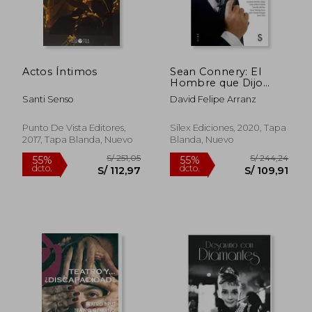
Actos Íntimos
Sean Connery: El
Hombre que Dijo
Nunca Jamás
Santi Senso
David Felipe Arranz
Punto De Vista Editores,
Sílex Ediciones, 2020, Tapa
2017, Tapa Blanda, Nuevo
Blanda, Nuevo
S/ 220,24
S/ 139
40%
40%
dcto.
dcto.
S/ 132,14
S/ 83,