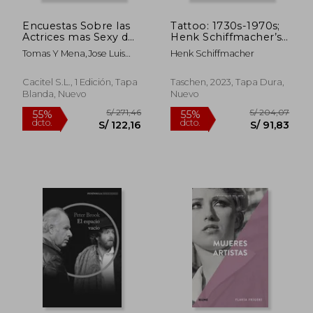
Encuestas Sobre las
Tattoo: 1730s-1970s;
Actrices mas Sexy del
Henk Schiffmacher’s
Cine, las
Private Collection of
Tomas Y Mena,Jose Luis
Henk Schiffmacher
the Art and Its
Perez Niño
Makers (en Inglés)
Cacitel S.L., 1 Edición, Tapa
Taschen, 2023, Tapa Dura,
Blanda, Nuevo
Nuevo
S/ 245,92
S/ 245,
55%
55%
dcto.
dcto.
S/ 110,66
S/ 110,