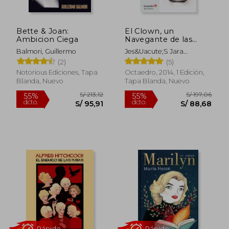
Bette & Joan:
El Clown, un
Ambicion Ciega
Navegante de las
Emociones
Balmori, Guillermo
Jes&Uacute;S Jara
Fern&Aacute;Ndez
(2)
(5)
Notorious Ediciones, Tapa
Octaedro, 2014, 1 Edición,
Blanda, Nuevo
Tapa Blanda, Nuevo
S/ 172,64
S/ 79,
55%
10%
dcto.
dcto.
S/ 77,69
S/ 71,