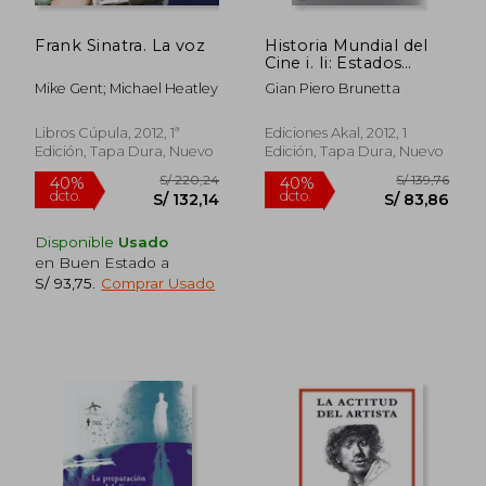
Frank Sinatra. La voz
Historia Mundial del
Cine i. Ii: Estados
Unidos
Mike Gent; Michael Heatley
Gian Piero Brunetta
Libros Cúpula, 2012, 1ª
Ediciones Akal, 2012, 1
Edición, Tapa Dura, Nuevo
Edición, Tapa Dura, Nuevo
Disponible
Usado
en Buen Estado a
S/ 74,41
S/ 136
40%
40%
S/ 93,75
.
Comprar Usado
dcto.
dcto.
S/ 44,64
S/ 82,