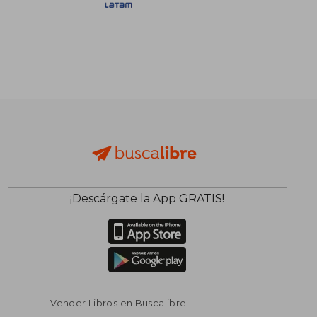
S/ 177,99
S/ 183
55%
55%
dcto.
dcto.
S/ 80,10
S/ 82,
¡Descárgate la App GRATIS!
Vender Libros en Buscalibre