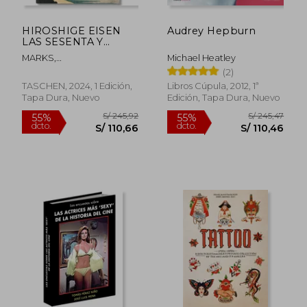
HIROSHIGE EISEN
Audrey Hepburn
Rápido
Rápido
LAS SESENTA Y
NUEVE ESTACIONES
MARKS,
Michael Heatley
DEL KISOK
ANDREAS/PAGET,RHIANNON
(2)
TASCHEN, 2024, 1 Edición,
Libros Cúpula, 2012, 1ª
Tapa Dura, Nuevo
Edición, Tapa Dura, Nuevo
S/ 159,00
S/ 69,
30%
20%
dcto.
dcto.
S/ 111,30
S/ 55,