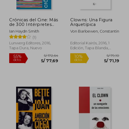
Crónicas del Cine: Más
Clowns: Una Figura
de 300 Intérpretes
Arquetípica
Internacionales que
Ian Haydn Smith
Von Barloewen, Constantin
han Hecho Historia
S/ 272,13
S/ 202,
55%
55%
(1)
(Crónicas Ilustradas)
dcto.
dcto.
S/ 122,46
S/ 91,
Lunwerg Editores, 2016,
Editorial Kairós, 2016, 1
Tapa Dura, Nuevo
Edición, Tapa Blanda,
Nuevo