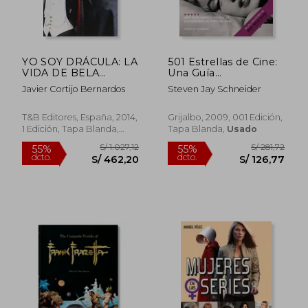
YO SOY DRÁCULA: LA
501 Estrellas de Cine:
VIDA DE BELA
Una Guía
LUGOSI
Imprescindible de los
Javier Cortijo Bernardos
Steven Jay Schneider
Mejores Actores de
Cine (Diversos)
T&B Editores, España, 2014,
Grijalbo, 2009, 001 Edición,
1 Edición, Tapa Blanda,
Tapa Blanda,
Usado
Usado