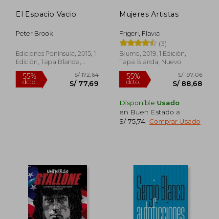
El Espacio Vacio
Mujeres Artistas
Peter Brook
Frigeri, Flavia
(3)
Ediciones Península, 2015, 1
Blume, 2019, 1 Edición,
Edición, Tapa Blanda,
Tapa Blanda, Nuevo
Nuevo
Disponible
Usado
en Buen Estado a
S/ 75,74
.
Comprar Usado
S/ 271,46
S/ 204,
55%
55%
dcto.
dcto.
S/ 122,16
S/ 91,