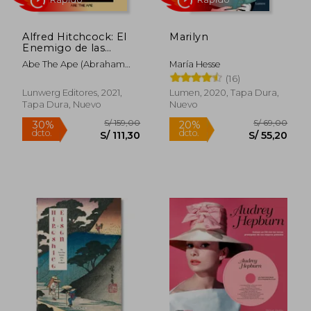
Alfred Hitchcock: El
Marilyn
Enemigo de las
Rubias
Abe The Ape (Abraham
María Hesse
Menéndez)
(16)
Lunwerg Editores, 2021,
Lumen, 2020, Tapa Dura,
Tapa Dura, Nuevo
Nuevo
S/ 213,12
S/ 197,
55%
55%
dcto.
dcto.
S/ 95,91
S/ 88,