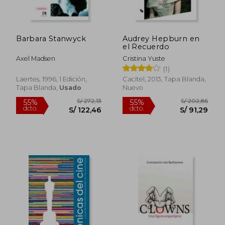
Barbara Stanwyck
Audrey Hepburn en
S/ 245,92
S/ 235,
55%
55%
el Recuerdo
dcto.
dcto.
S/ 110,66
S/ 106,
Axel Madsen
Cristina Yuste
(1)
Laertes, 1996, 1 Edición,
Cacitel, 2013, Tapa Blanda,
Tapa Blanda,
Usado
Nuevo