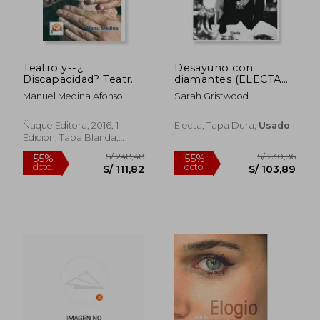
Teatro y--¿
Desayuno con
Discapacidad? Teatro
diamantes (ELECTA
Brut- Teatro Genuino
ARTE)
Manuel Medina Afonso
Sarah Gristwood
Ñaque Editora, 2016, 1
Electa, Tapa Dura,
Usado
Edición, Tapa Blanda,
Nuevo