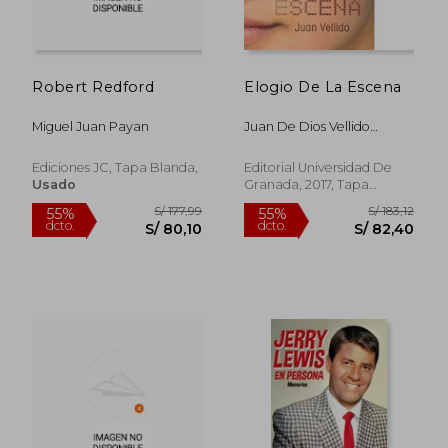
S/ 197,06
S/ 200,
55%
55%
dcto.
dcto.
S/ 88,68
S/ 90,
Robert Redford
Elogio De La Escena
Miguel Juan Payan
Juan De Dios Vellido
Pelegrina
Ediciones JC, Tapa Blanda,
Editorial Universidad De
Usado
Granada, 2017, Tapa
Blanda, Nuevo