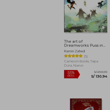
S/ 
55%
dcto.
S/ 1
The art of
Dreamworks Puss in
Boots: The Last Wish
Ramin Zahed
(en Inglés)
(5)
Cameron Books, Tapa
Dura, Nuevo