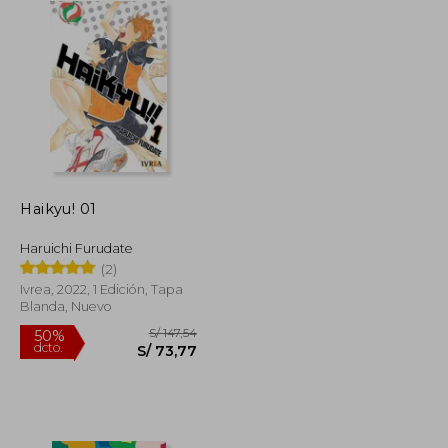
Haikyu! 01
Haruichi Furudate
(2)
Ivrea, 2022, 1 Edición, Tapa
Blanda, Nuevo
S/ 266,44
S/ 147,54
50%
dcto.
S/ 119,90
S/ 73,77