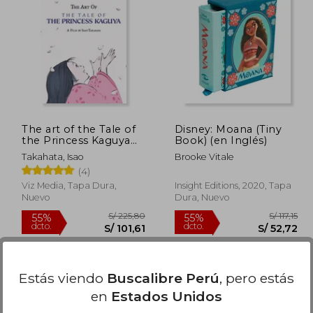
225,80
S/ 160,61
55%
55%
dcto.
dcto.
101,61
S/ 72,27
The art of the Tale of
Disney: Moana (Tiny
the Princess Kaguya
Book) (en Inglés)
(en Inglés)
Takahata, Isao
Brooke Vitale
(4)
Viz Media, Tapa Dura,
Insight Editions, 2020, Tapa
Nuevo
Dura, Nuevo
Estás viendo
Buscalibre Perú
, pero estás
en
Estados Unidos