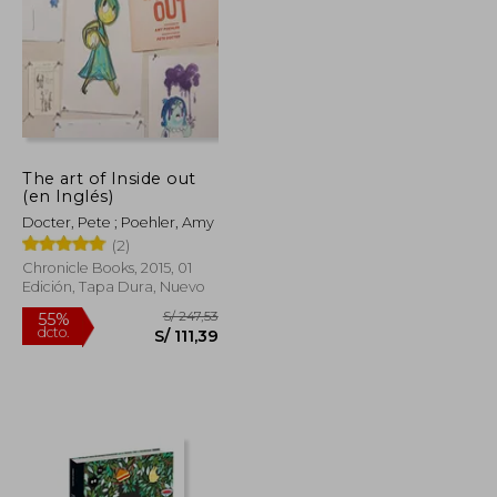
The art of Inside out
S/ 117,15
S/ 182,34
(en Inglés)
55%
dcto.
S/ 52,72
S/ 82,05
Docter, Pete ; Poehler, Amy
(2)
Chronicle Books, 2015, 01
Edición, Tapa Dura, Nuevo