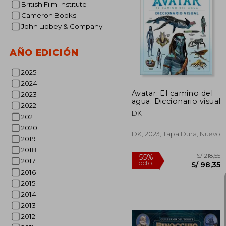
British Film Institute
Cameron Books
John Libbey & Company
S/ 
55%
dcto.
S/ 
AÑO EDICIÓN
2025
2024
Avatar: El camino del
2023
agua. Diccionario visual
2022
DK
2021
2020
DK, 2023, Tapa Dura, Nuevo
2019
2018
2017
2016
2015
2014
2013
2012