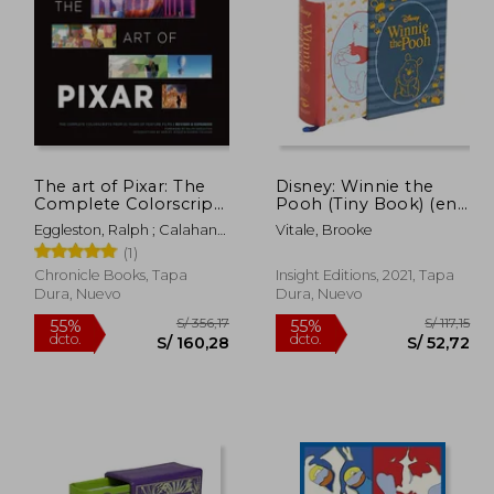
305,43
S/ 340,63
55%
55%
dcto.
dcto.
37,44
S/ 153,28
The art of Pixar: The
Disney: Winnie the
Complete Colorscripts
Pooh (Tiny Book) (en
From 25 Years of
Inglés)
Eggleston, Ralph ; Calahan,
Vitale, Brooke
Feature Films (Revised
Sharon ; Jessup, Harley
(1)
and Expanded) (en
Inglés)
Chronicle Books, Tapa
Insight Editions, 2021, Tapa
Dura, Nuevo
Dura, Nuevo