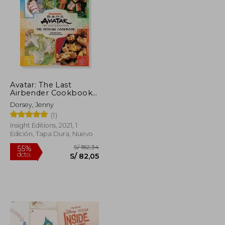
S/ 561,68
S/ 312,71
55%
dcto.
S/ 252,75
S/ 140,72
Avatar: The Last
Airbender Cookbook:
Official Recipes From
Dorsey, Jenny
the Four Nations: The
(1)
Official Cookbook:
Recipes From the
Insight Editions, 2021, 1
Four Nations (en
Edición, Tapa Dura, Nuevo
Inglés)