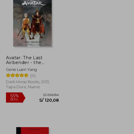
S/ 225,80
S/ 310,20
55%
dcto.
S/ 101,61
S/ 139,59
Avatar: The Last
Airbender - the
Promise Library
Gene Luen Yang
Edition (en Inglés)
(11)
Dark Horse Books, 2013,
Tapa Dura, Nuevo