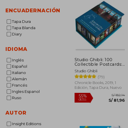
ENCUADERNACIÓN
Tapa Dura
Tapa Blanda
Diary
IDIOMA
Studio Ghibli: 100
Inglés
Collectible Postcards:
Español
Final Frames From the
Studio Ghibli
Italiano
Feature Films (en
(79)
Inglés)
Alemán
Chronicle Books, 2019, 1
Francés
Edición, Tapa Dura, Nuevo
Ingles Espanol
Ruso
AUTOR
S/
55%
Insight Editions
dcto.
S/ 