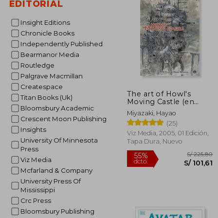
EDITORIAL
S/ 
55%
dcto.
S/ 
Insight Editions
Chronicle Books
Independently Published
Bearmanor Media
Routledge
Palgrave Macmillan
Createspace
The art of Howl's
Titan Books (Uk)
Moving Castle (en
Bloomsbury Academic
Inglés)
Miyazaki, Hayao
Crescent Moon Publishing
(25)
Insights
Viz Media, 2005, 01 Edición,
University Of Minnesota
Tapa Dura, Nuevo
Press
Viz Media
Mcfarland & Company
University Press Of
Mississippi
Crc Press
Bloomsbury Publishing