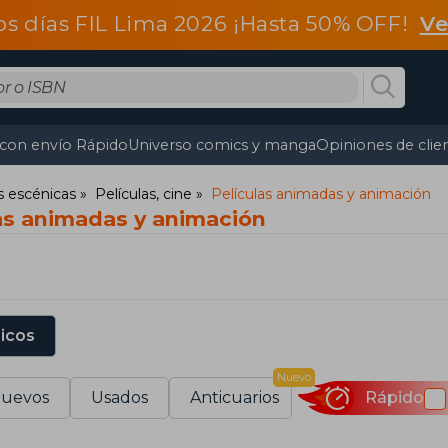
os días FIL Lima 2026 ¡Hasta 50% OFF!
Ve
 con envío Rápido
Universo comics y manga
Opiniones de clie
s escénicas
Películas, cine
Películas animadas y animación
las animadas y animación
sicos
Nuevo
uevos
Usados
Anticuarios
Rápido