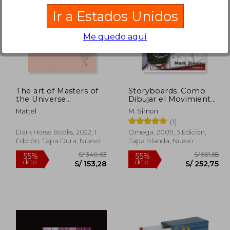
Ir a Estados Unidos
Me quedo aquí
 218,55
S/ 225,80
55%
55%
dcto.
dcto.
98,35
S/ 101,61
The art of Masters of
Storyboards. Como
the Universe
Dibujar el Movimiento
Revelation (en Inglés)
(Tercera Edicion)
Mattel
M. Simon
(1)
Dark Horse Books, 2022, 1
Omega, 2009, 3 Edición,
Edición, Tapa Dura, Nuevo
Tapa Blanda, Nuevo