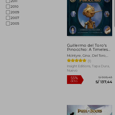
2011
2010
2009
2007
2005
S/
55%
dcto.
S/ 
Guillermo del Toro's
Pinocchio: A Timeless
Tale Told Anew (en
McIntyre, Gina ; Del Toro,
Inglés)
Guillermo
(1)
Insight Editions, Tapa Dura,
Nuevo