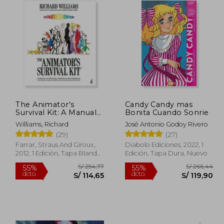
The Animator's
Candy Candy mas
Survival Kit: A Manual
Bonita Cuando Sonrie
of Methods, Principles
Williams, Richard
José Antonio Godoy Rivero
and Formulas for
(29)
(27)
Classical, Computer,
Games, Stop Motion
Farrar, Straus And Giroux,
Diabolo Ediciones, 2022, 1
and Internet
2012, 1 Edición, Tapa Blanda,
Edición, Tapa Dura, Nuevo
Animators (Farrar,
Nuevo
Straus) (en Inglés)
 182,14
S/ 254,77
55%
55%
dcto.
dcto.
81,96
S/ 114,65