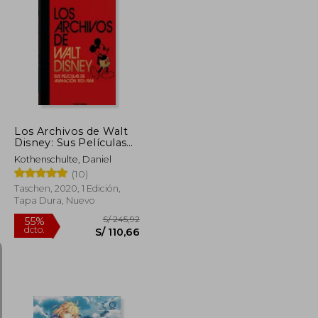
S/ 290,99
S/ 266,84
55%
dcto.
S/ 130,94
S/ 120,08
Los Archivos de Walt
Disney: Sus Películas
de Animación – 40Th
Kothenschulte, Daniel
Anniversary Edition
(10)
Taschen, 2020, 1 Edición,
Tapa Dura, Nuevo