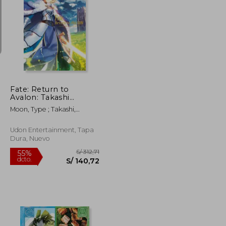
S/ 117,15
S/ 245,92
55%
dcto.
S/ 52,72
S/ 110,66
Fate: Return to
Avalon: Takashi
Takeuchi Art Works
Moon, Type ; Takashi,
(en Inglés)
Takeuchi
Udon Entertainment, Tapa
Dura, Nuevo