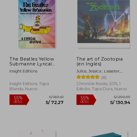
225,80
S/ 290,99
55%
55%
dcto.
dcto.
101,61
S/ 130,94
The Beatles Yellow
The art of Zootopia
Submarine Lyrical
(en Inglés)
Journal: Guided Self-
Insight Editions
Julius, Jessica ; Lasseter,
Expression for Beatles
John ; Howard, Byron
(8)
Fans (en Inglés)
Insight Editions, Tapa
Chronicle Books, 2015, 1
Blanda, Nuevo
Edición, Tapa Dura, Nuevo