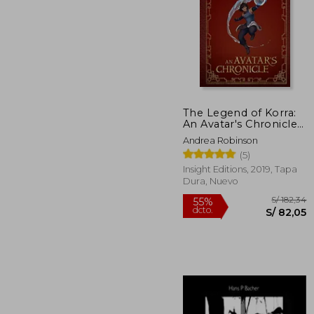
The Legend of Korra:
S/ 
An Avatar's Chronicle
55%
(en Inglés)
dcto.
S/ 1
Andrea Robinson
(5)
Insight Editions, 2019, Tapa
Dura, Nuevo