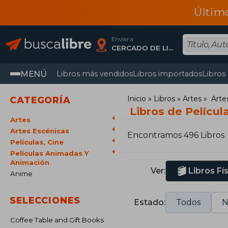
Últim
Enviar a
CERCADO DE LIMA, Lima
MENÚ
Libros más vendidos
Libros importados
Libros
Inicio
Libros
Artes
Arte
CATEGORÍA
Libros de Pelícu
Artes
Artes Escénicas
Encontramos 496 Libros
Películas, Cine
Películas Animadas Y
Animación
Ver:
Libros Fí
Anime
SELECCIONES
Estado:
Todos
N
Coffee Table and Gift Books