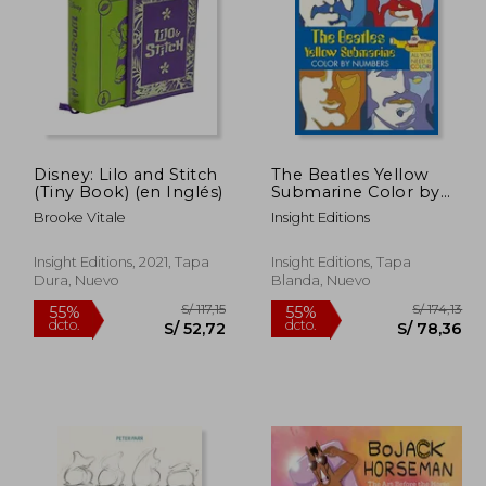
Disney: Lilo and Stitch
The Beatles Yellow
290,99
S/ 356,17
(Tiny Book) (en Inglés)
Submarine Color by
55%
55%
Numbers (en Inglés)
dcto.
dcto.
30,94
S/ 160,28
Brooke Vitale
Insight Editions
Insight Editions, 2021, Tapa
Insight Editions, Tapa
Dura, Nuevo
Blanda, Nuevo