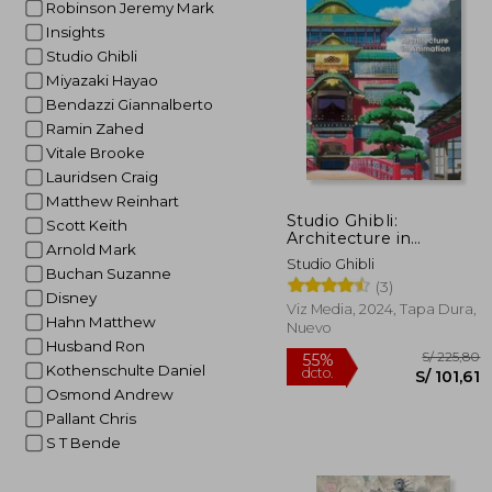
Robinson Jeremy Mark
Insights
Studio Ghibli
Miyazaki Hayao
Bendazzi Giannalberto
Ramin Zahed
Vitale Brooke
Lauridsen Craig
Matthew Reinhart
Studio Ghibli:
Scott Keith
Architecture in
Arnold Mark
Animation (en Inglés)
Studio Ghibli
Buchan Suzanne
(3)
Disney
Viz Media, 2024, Tapa Dura,
Hahn Matthew
Nuevo
Husband Ron
Kothenschulte Daniel
Osmond Andrew
Pallant Chris
S T Bende