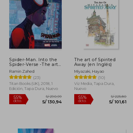
Spider-Man. Into the
The art of Spirited
Spider-Verse -The art
Away (en Inglés)
of the Movie (en
Ramin Zahed
Miyazaki, Hayao
Inglés)
(23)
(10)
Titan Books (UK), 2018, 1
Viz Media, Tapa Dura,
Edición, Tapa Dura, Nuevo
Nuevo