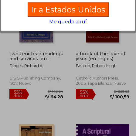
Ir a Estados Unidos
Me quedo aquí
 438,15
S/ 528,24
55%
55%
dcto.
dcto.
97,17
S/ 237,71
two tenebrae readings
a book of the love of
and services (en
jesus (en Inglés)
Inglés)
Dinges, Richard A.
Benson, Robert Hugh
C S S Publishing Company,
Catholic Authors Press,
1997, Nuevo
2005, Tapa Blanda, Nuevo