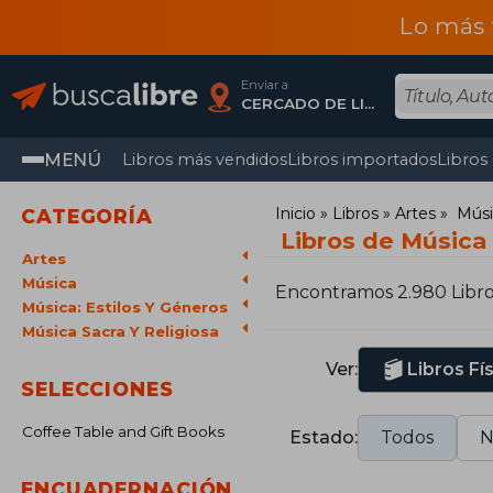
Lo más 
Enviar a
CERCADO DE LIMA, Lima
MENÚ
Libros más vendidos
Libros importados
Libros
Inicio
Libros
Artes
Músi
CATEGORÍA
Libros de Música 
Artes
Música
Encontramos 2.980 Libr
Música: Estilos Y Géneros
Música Sacra Y Religiosa
Ver:
Libros Fí
SELECCIONES
Coffee Table and Gift Books
Estado:
Todos
N
ENCUADERNACIÓN