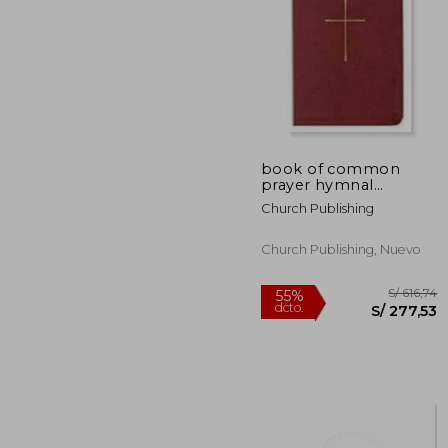
S/
55%
dcto.
S/ 1
book of common
prayer hymnal
combination leather
Church Publishing
red the (en Inglés)
Church Publishing, Nuevo