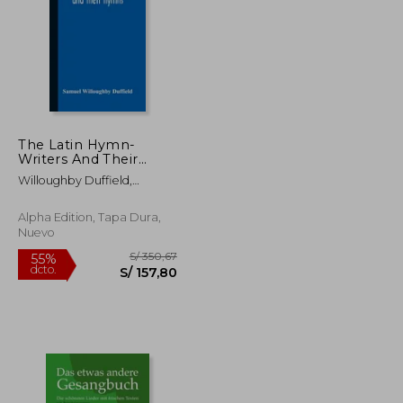
The Latin Hymn-
S/ 387,95
S/ 146,12
Writers And Their
55%
Hymns (en Inglés)
dcto.
S/ 174,58
S/ 65,75
Willoughby Duffield,
Samuel
Alpha Edition, Tapa Dura,
Nuevo