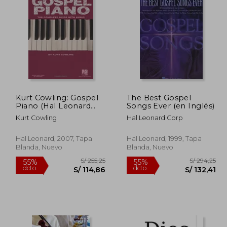
226,06
S/ 104,11
55%
55%
dcto.
dcto.
01,73
S/ 46,85
Kurt Cowling: Gospel
The Best Gospel
Piano (Hal Leonard
Songs Ever (en Inglés)
Keyboard Style Series)
Kurt Cowling
Hal Leonard Corp
(en Inglés)
Hal Leonard, 2007, Tapa
Hal Leonard, 1999, Tapa
Blanda, Nuevo
Blanda, Nuevo