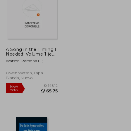
S/ 223,53
S/ 266,16
55%
dcto.
S/ 100,59
S/ 119,77
A Song in the Timing I
Needed: Volume 1 (en
Inglés)
Watson, Ramona L. ;
Watson, Owen
Owen Watson, Tapa
Blanda, Nuevo