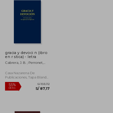
gracia y devoci n (ibro
en r stica) - letra
Cabrera, J. B. ; Perronet,
Eduardo ; Ball, H. C.
Casa Nazarena De
Publicaciones, Tapa Blanda,
Nuevo
S/ 148,32
S/ 193,72
55%
dcto.
S/ 66,74
S/ 87,17