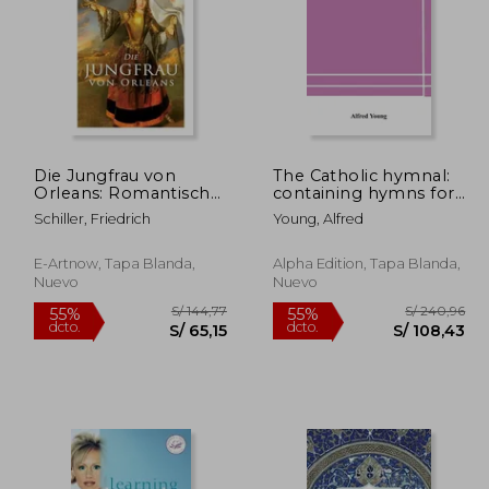
Die Jungfrau von
The Catholic hymnal:
 616,74
S/ 181,47
Orleans: Romantische
containing hymns for
55%
55%
Tragödie (en Inglés)
congregational and
dcto.
dcto.
77,53
S/ 81,66
Schiller, Friedrich
Young, Alfred
home use and the
Vesper psalms, the
office of Compline,
E-Artnow, Tapa Blanda,
Alpha Edition, Tapa Blanda,
the litanies, hymns at
Nuevo
Nuevo
(en Inglés)