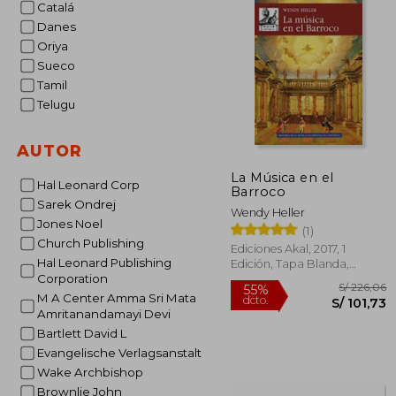
Catalá
Danes
Oriya
Sueco
Tamil
Telugu
AUTOR
La Música en el
Hal Leonard Corp
Barroco
Sarek Ondrej
Wendy Heller
Jones Noel
(1)
Church Publishing
Ediciones Akal, 2017, 1
Hal Leonard Publishing
Edición, Tapa Blanda,
Corporation
Nuevo
M A Center Amma Sri Mata
Amritanandamayi Devi
Bartlett David L
Evangelische Verlagsanstalt
Wake Archbishop
Brownlie John