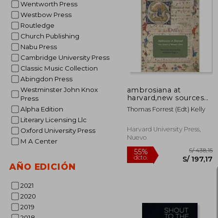
Wentworth Press
Westbow Press
Routledge
S/ 
55%
dcto.
S/ 1
Church Publishing
Nabu Press
Cambridge University Press
Classic Music Collection
Abingdon Press
ambrosiana at
Westminster John Knox
harvard,new sources
Press
of milanese chant
Alpha Edition
Thomas Forrest (edt) Kelly
Literary Licensing Llc
Harvard University Press,
Oxford University Press
Nuevo
M A Center
AÑO EDICIÓN
2021
2020
2019
2018