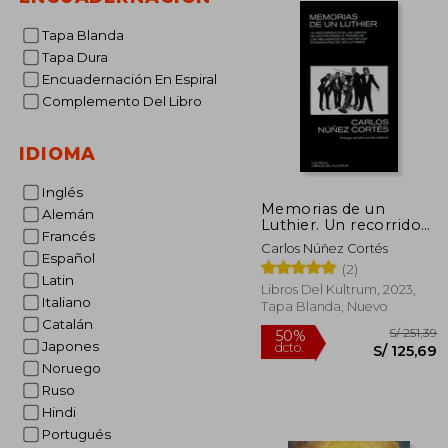
Tapa Blanda
Tapa Dura
Encuadernación En Espiral
Complemento Del Libro
IDIOMA
Inglés
Memorias de un
Alemán
Luthier. Un recorrido
Francés
por las obras de
Carlos Núñez Cortés
Mastropiero a través
Español
(2)
de los recuerdos de
Latin
uno de los integrantes
Libros Del Kultrum, 2023,
Italiano
de Les Luthiers
Tapa Blanda, Nuevo
Catalán
Japones
Noruego
Ruso
Hindi
S/
50%
Portugués
dcto.
S/ 1