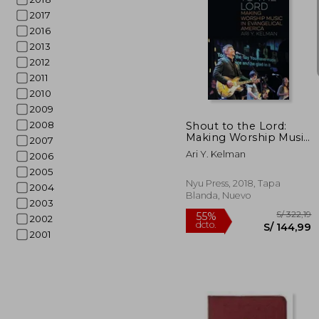
2017
2016
2013
2012
S/
55%
2011
dcto.
S/ 1
2010
2009
2008
Shout to the Lord:
Making Worship Music
2007
in Evangelical America
Ari Y. Kelman
2006
(North American
Religions) (en Inglés)
2005
Nyu Press, 2018, Tapa
2004
Blanda, Nuevo
2003
2002
2001