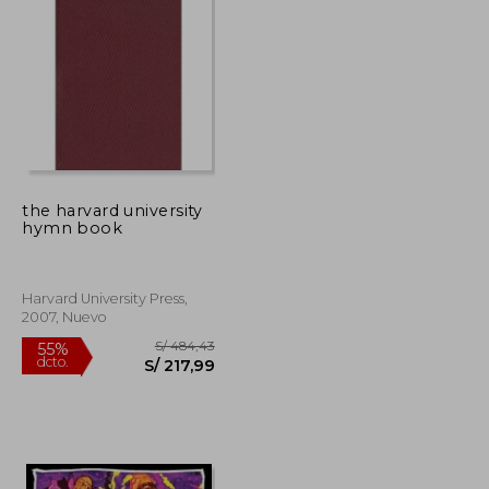
S/ 112,32
S/ 117,15
55%
dcto.
S/ 50,54
S/ 52,72
the harvard university
hymn book
Harvard University Press,
2007, Nuevo