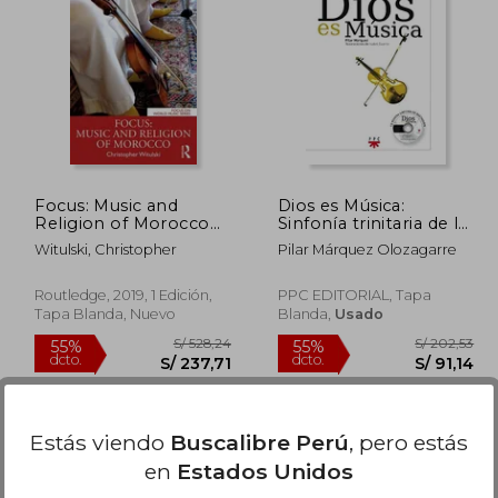
354,22
S/ 255,25
55%
55%
dcto.
dcto.
59,40
S/ 114,86
Focus: Music and
Dios es Música:
Religion of Morocco
Sinfonía trinitaria de la
(en Inglés)
Historia de la Salvación
Witulski, Christopher
Pilar Márquez Olozagarre
(Fdec (ppc))
Routledge, 2019, 1 Edición,
PPC EDITORIAL, Tapa
Tapa Blanda, Nuevo
Blanda,
Usado
Estás viendo
Buscalibre Perú
, pero estás
en
Estados Unidos