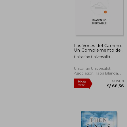
Las Voces del Camino:
S/
Un Complemento de
55%
Singing the Living
dcto.
S/ 2
Unitarian Universalist
Tradition (en Inglés)
Association
Unitarian Universalist
Association, Tapa Blanda,
Nuevo