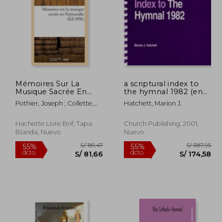
 322,19
S/ 142,84
55%
55%
dcto.
dcto.
44,99
S/ 64,28
Mémoires Sur La
a scriptural index to
Musique Sacrée En
the hymnal 1982 (en
Normandie (en
Inglés)
Pothier, Joseph ; Collette,
Hatchett, Marion J.
Francés)
Amand ; Bourdon, Adolphe
Hachette Livre Bnf, Tapa
Church Publishing, 2001,
Blanda, Nuevo
Nuevo