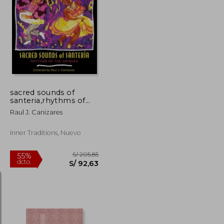
S/ 294,25
S/ 484,43
55%
dcto.
S/ 132,41
S/ 217,99
sacred sounds of
santeria,rhythms of
the orishas
Raul J. Canizares
Inner Traditions, Nuevo