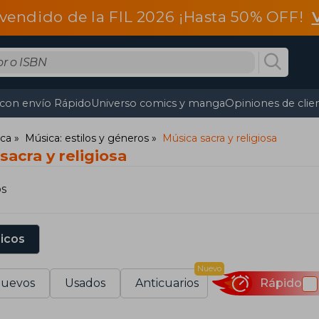
vendido de la FIL 2026 ¡Hasta 50% OFF!
 con envío Rápido
Universo comics y manga
Opiniones de clie
ca
Música: estilos y géneros
Música sacra y religiosa
sacra y religiosa
os
sicos
Nuevo
uevos
Usados
Anticuarios
Rápido