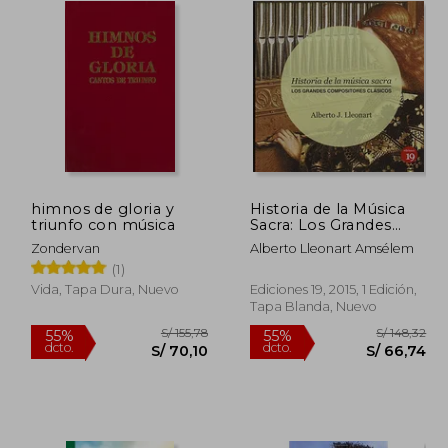
himnos de gloria y
Historia de la Música
triunfo con música
Sacra: Los Grandes
Compositores Clásicos
Zondervan
Alberto Lleonart Amsélem
(1)
Vida, Tapa Dura, Nuevo
Ediciones 19, 2015, 1 Edición,
Tapa Blanda, Nuevo
 251,39
S/ 155,78
55%
55%
dcto.
dcto.
25,69
S/ 70,10