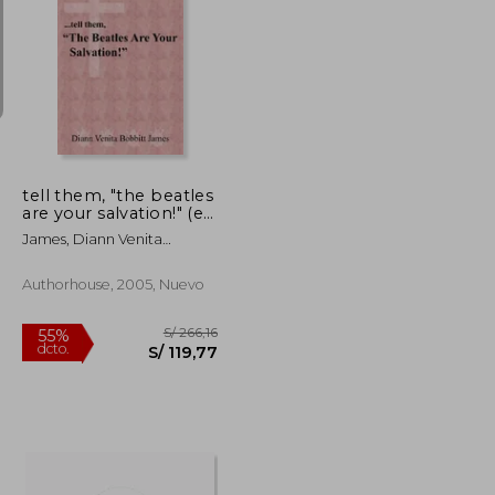
S/ 202,53
S/ 205,85
55%
dcto.
S/ 91,14
S/ 92,63
tell them, "the beatles
are your salvation!" (en
Inglés)
James, Diann Venita
Bobbitt
Authorhouse, 2005, Nuevo