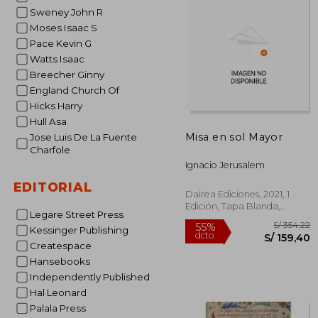
S/ 
55%
Sweney John R
dcto.
S/ 1
Moses Isaac S
Pace Kevin G
Watts Isaac
Breecher Ginny
England Church Of
Hicks Harry
Hull Asa
Misa en sol Mayor
Jose Luis De La Fuente
Charfole
Ignacio Jerusalem
EDITORIAL
Dairea Ediciones, 2021, 1
Edición, Tapa Blanda,
Legare Street Press
Nuevo
Kessinger Publishing
Createspace
Hansebooks
Independently Published
Hal Leonard
Palala Press