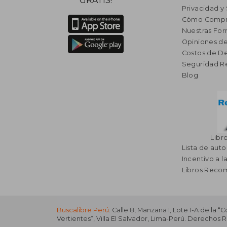
GRATIS!
Privacidad y
Cómo Compr
Nuestras Fo
Opiniones de
Costos de D
Seguridad R
Blog
Libr
Lista de auto
Incentivo a l
Libros Rec
Buscalibre Perú
. Calle 8, Manzana I, Lote 1-A de la “
Vertientes”, Villa El Salvador, Lima-Perú. Derechos 