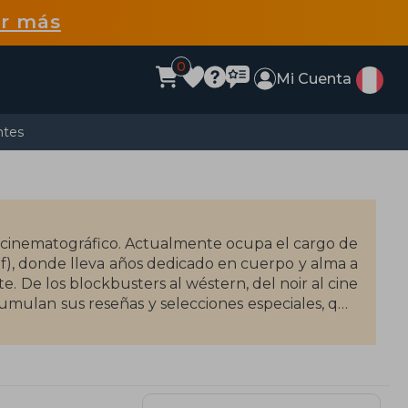
r más
0
Mi Cuenta
ntes
ico cinematográfico. Actualmente ocupa el cargo de
), donde lleva años dedicado en cuerpo y alma a
te. De los blockbusters al wéstern, del noir al cine
umulan sus reseñas y selecciones especiales, que
Cine A Quemarropa» (2019-2022) es uno de los
s, ha colaborado en medios como El Cultural,