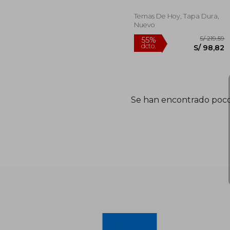
Temas De Hoy, Tapa Dura,
Nuevo
S/
55%
Se han encontrado poco
dcto.
S/ 