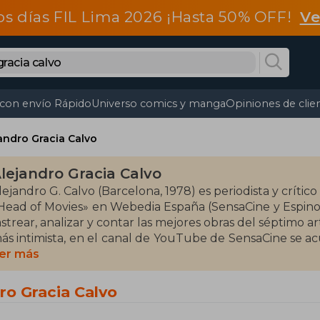
os días FIL Lima 2026 ¡Hasta 50% OFF!
Ve
 con envío Rápido
Universo comics y manga
Opiniones de clie
andro Gracia Calvo
lejandro Gracia Calvo
lejandro G. Calvo (Barcelona, 1978) es periodista y crít
Head of Movies» en Webedia España (SensaCine y Espinof
astrear, analizar y contar las mejores obras del séptimo ar
ás intimista, en el canal de YouTube de SensaCine se ac
a suman 400.000 seguidores. Su sección de vídeos «
er más
ayores hits de cine en castellano en la red. Ademá
ockdelux y Dirigido por.
ro Gracia Calvo