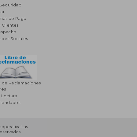
 Seguridad
ar
rmas de Pago
 Clientes
espacho
edes Sociales
o de Reclamaciones
res
a Lectura
omendados
Cooperativa Las
Reservados.