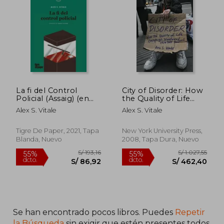
55%
55%
dcto.
dcto.
S/ 93,04
S/ 68,
La fi del Control
City of Disorder: How
Policial (Assaig) (en
the Quality of Life
Catalán)
Campaign
Alex S. Vitale
Alex S. Vitale
Transformed new
York Politics (en
Inglés)
Tigre De Paper, 2021, Tapa
New York University Press,
Blanda, Nuevo
2008, Tapa Dura, Nuevo
Se han encontrado pocos libros. Puedes
Repetir
la Búsqueda
sin exigir que estén presentes todos