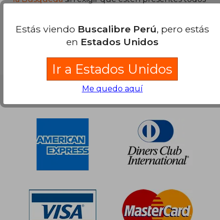
los términos buscados..
S/ 193,16
S/ 1.027
55%
55%
Estás viendo
Buscalibre Perú
, pero estás
dcto.
dcto.
S/ 86,92
S/ 462,
en
Estados Unidos
Ir a Estados Unidos
Me quedo aquí
Nuestras Formas de Pago