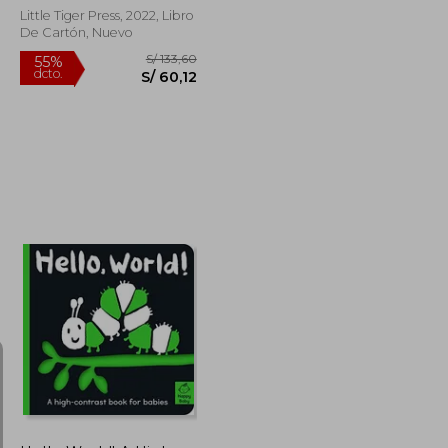
Little Tiger Press, 2022, Libro
De Cartón, Nuevo
S/ 133,60
S/ 133,60
55%
dcto.
S/ 60,12
S/ 60,12