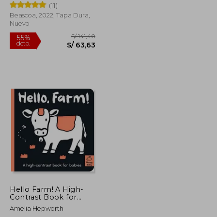
Hepworth
(11)
Beascoa, 2022, Tapa Dura,
Nuevo
S/ 112,32
S/ 141,40
55%
dcto.
S/ 50,54
S/ 63,63
Hello Farm! A High-
Contrast Book for
Babies (Happy Baby)
Amelia Hepworth
(en Inglés)