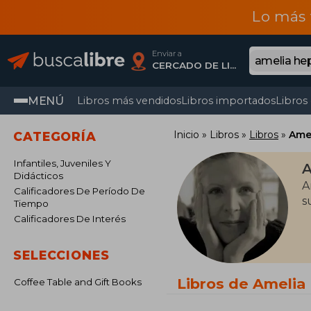
Lo más 
Enviar a
CERCADO DE LIMA, Lima
MENÚ
Libros más vendidos
Libros importados
Libros
Inicio
Libros
Libros
Ame
CATEGORÍA
Infantiles, Juveniles Y
A
Didácticos
A
Calificadores De Período De
s
Tiempo
Calificadores De Interés
SELECCIONES
Libros de Amelia
Coffee Table and Gift Books