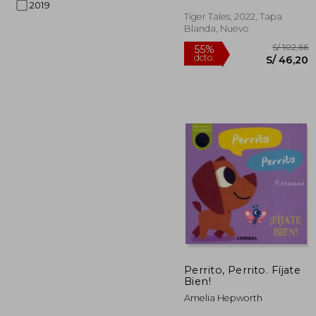
Inglés)
2019
Tiger Tales, 2022, Tapa
Blanda, Nuevo
S/
55%
dcto.
S/ 
Perrito, Perrito. Fíjate
Bien!
Amelia Hepworth