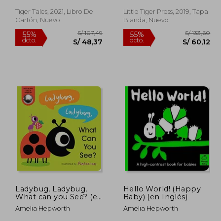
Tiger Tales, 2021, Libro De
Little Tiger Press, 2019, Tapa
Cartón, Nuevo
Blanda, Nuevo
 102,66
S/ 107,49
55%
55%
dcto.
dcto.
46,20
S/ 48,37
Ladybug, Ladybug,
Hello World! (Happy
What can you See? (en
Baby) (en Inglés)
Inglés)
Amelia Hepworth
Amelia Hepworth