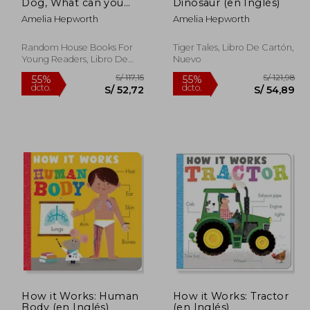
dcto.
dcto.
50,54
S/ 52,72
Dog, What can you
Dinosaur (en Inglés)
See? (en Inglés)
Amelia Hepworth
Amelia Hepworth
Random House Books For
Tiger Tales, Libro De Cartón,
Young Readers, Libro De
Nuevo
Cartón, Nuevo
How it Works: Human
How it Works: Tractor
Body (en Inglés)
(en Inglés)