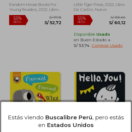
Random House Books For
Little Tiger Press, 2022, Libro
Young Readers, 2022, Libro
De Cartón, Nuevo
De Cartón, Nuevo
Disponible
Usado
en Buen Estado a
S/ 53,74
.
Comprar Usado
 163,21
S/ 117,15
55%
55%
dcto.
dcto.
73,45
S/ 52,72
Estás viendo
Buscalibre Perú
, pero estás
en
Estados Unidos