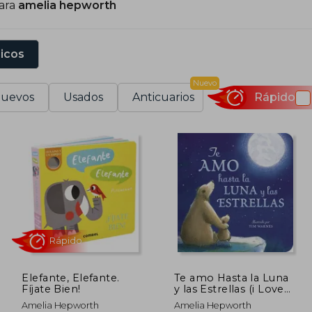
para
amelia hepworth
sicos
Nuevo
uevos
Usados
Anticuarios
Rápido
Elefante, Elefante.
Te amo Hasta la Luna
Fíjate Bien!
y las Estrellas (i Love
you to the Moon and
Rápido
Amelia Hepworth
Amelia Hepworth
Back Spanish ed )