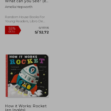
dcto.
S/ 52,72
S/ 67,93
What can you See? (en
Inglés)
Amelia Hepworth
Random House Books For
Young Readers, Libro De
Cartón, Nuevo
How it Works: Rocket
(en Inglés)