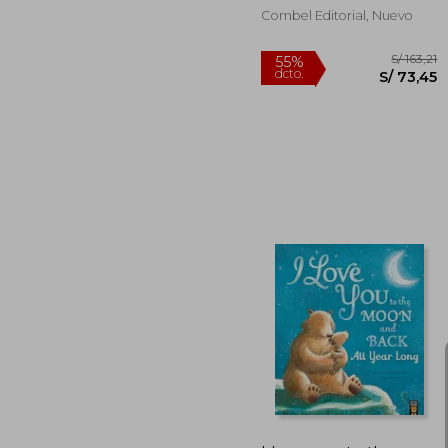
Combel Editorial, Nuevo
S/
55%
dcto.
S/ 