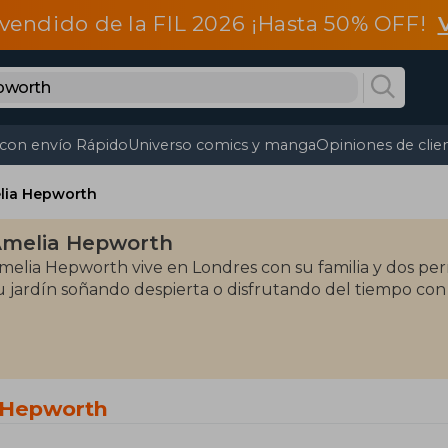
vendido de la FIL 2026 ¡Hasta 50% OFF!
 con envío Rápido
Universo comics y manga
Opiniones de clie
lia Hepworth
melia Hepworth
melia Hepworth vive en Londres con su familia y dos perr
u jardín soñando despierta o disfrutando del tiempo co
 Hepworth