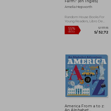
dcto.
S/ 
Farm? (en Inglés)
Amelia Hepworth
Random House Books For
Young Readers, Libro De
Cartón, Nuevo
America From a to z:
An Alphabet