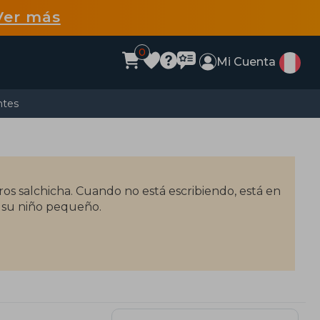
Ver más
0
Mi Cuenta
ntes
os salchicha. Cuando no está escribiendo, está en
n su niño pequeño.