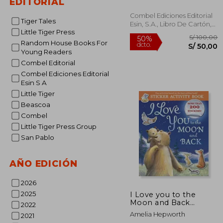
EDITORIAL
Combel Ediciones Editorial
Tiger Tales
Esin, S.A., Libro De Cartón,
Little Tiger Press
Nuevo
Random House Books For
Young Readers
Combel Editorial
Combel Ediciones Editorial
Esin S A
S/ 
50%
Little Tiger
dcto.
S/ 
Beascoa
Combel
Little Tiger Press Group
San Pablo
AÑO EDICIÓN
2026
2025
I Love you to the
Moon and Back
2022
Sticker Activity: Sticker
Amelia Hepworth
2021
Activity Book (en