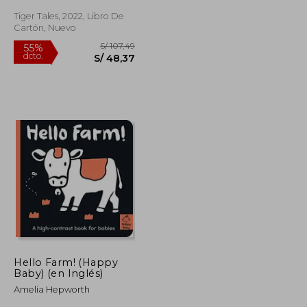
Tiger Tales, 2022, Libro De
Cartón, Nuevo
S/ 133,60
S/ 107,49
55%
dcto.
S/ 60,12
S/ 48,37
Hello Farm! (Happy
Baby) (en Inglés)
Amelia Hepworth