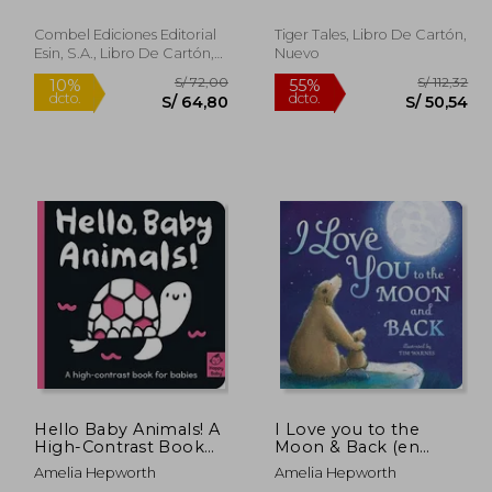
Combel Ediciones Editorial
Tiger Tales, Libro De Cartón,
Esin, S.A., Libro De Cartón,
Nuevo
Nuevo
100,00
S/ 72,00
10%
55%
dcto.
dcto.
50,00
S/ 64,80
Hello Baby Animals! A
I Love you to the
High-Contrast Book
Moon & Back (en
for Babies (Happy
Inglés)
Amelia Hepworth
Amelia Hepworth
Baby) (en Inglés)