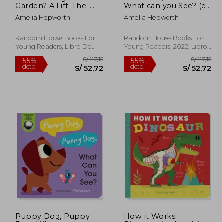
Garden? A Lift-The-
What can you See? (en
Flap Book (en Inglés)
Inglés)
Amelia Hepworth
Amelia Hepworth
Random House Books For
Random House Books For
Young Readers, Libro De
Young Readers, 2022, Libro
Cartón, Nuevo
De Cartón, Nuevo
 112,32
S/ 117,15
55%
55%
Puppy Dog, Puppy
How it Works: