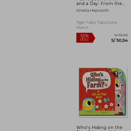
and a Day: From the
Creators of i Love you
Amelia Hepworth
to the Moon and Back
(en Inglés)
Tiger Tales, Tapa Dura,
Nuevo
S/
55%
Who's Hiding on the