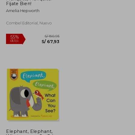
Fíjate Bien!
Amelia Hepworth
Combel Editorial, Nuevo
S/ 117,15
S/ 150,95
55%
Elephant, Elephant,