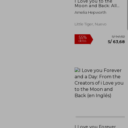
I Love you to the
Moon and Back: All
Year Long (en Inglés)
Amelia Hepworth
Little Tiger, Nuevo
S/
55%
dcto.
S/ 
I Love you Forever