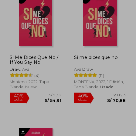
Si Me Dices Que No /
Si me dices que no
If You Say No
Draw, Ava
Ava Draw
(4)
(11)
Montena, 2022, Tapa
MONTENA, 2022, 1 Edición,
Blanda, Nuevo
Tapa Blanda,
Usado
S/ 91,52
S/ 118