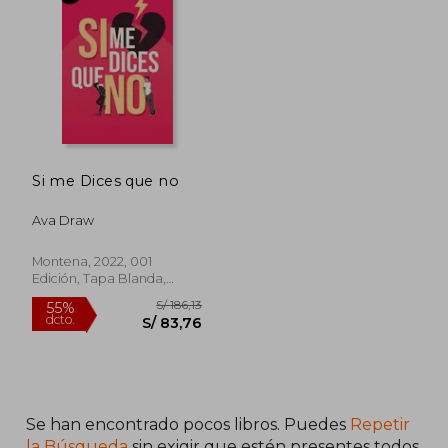
40%
40%
dcto.
dcto.
S/ 54,91
S/ 70,
Si me Dices que no
Ava Draw
Montena, 2022, 001
Edición, Tapa Blanda,
Nuevo
Se han encontrado pocos libros. Puedes
Repetir
la Búsqueda
sin exigir que estén presentes todos