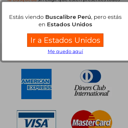
los términos buscados..
S/ 186,13
55%
Estás viendo
Buscalibre Perú
, pero estás
dcto.
S/ 83,76
en
Estados Unidos
Ir a Estados Unidos
Me quedo aquí
Nuestras Formas de Pago