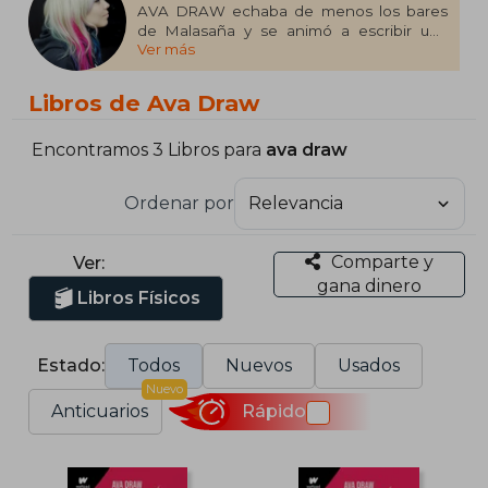
AVA DRAW echaba de menos los bares
de Malasaña y se animó a escribir una
Ver más
historia que empezara en uno, así surgió la
novela que tienes en tus manos y que la ha
convertido en una de las estrellas más
Libros de Ava Draw
prometedoras de Wattpad. Aparte de la
escritura, Ava es streamer en Twitch y sube
vídeos a TikTok, creando una comunidad
Encontramos 3 Libros para
ava draw
de fieles seguidores que no para de
crecer.
Ordenar por
Comparte y
Ver:
gana dinero
Libros Físicos
Estado:
Todos
Nuevos
Usados
Nuevo
Anticuarios
Rápido