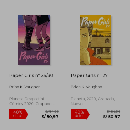
S/ 79,65
S/ 79,
40%
40%
dcto.
dcto.
S/ 47,79
S/ 47,
Paper Girls nº 25/30
Paper Girls nº 27
Brian K. Vaughan
Brian K. Vaughan
Planeta Deagostini
Planeta, 2020, Grapado,
Cómics, 2020, Grapado,
Nuevo
Nuevo