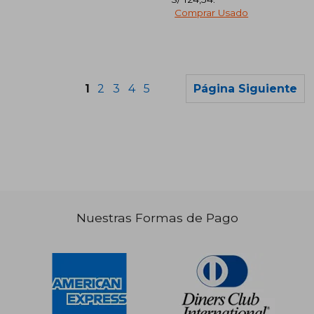
Comprar Usado
1
2
3
4
5
Página Siguiente
S/ 206,77
S/ 206,
55%
55%
dcto.
dcto.
S/ 93,04
S/ 93,
Nuestras Formas de Pago