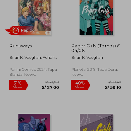
S/ 62,49
S/ 63,
40%
40%
dcto.
dcto.
S/ 37,49
S/ 38,
Runaways
Paper Girls (Tomo) nº
04/06
Brian K. Vaughan, Adrian
Brian K. Vaughan
Alphona, David Newbold
Panini Comics, 2024, Tapa
Planeta, 2019, Tapa Dura,
Blanda, Nuevo
Nuevo
Rápido