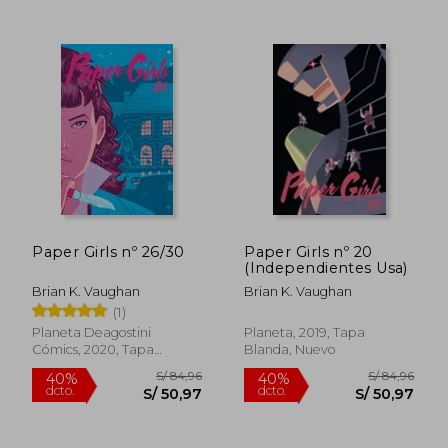
S/ 84,96
S/ 82,
40%
40%
dcto.
dcto.
S/ 50,97
S/ 49,
Paper Girls nº 26/30
Paper Girls nº 20
(Independientes Usa)
Brian K. Vaughan
Brian K. Vaughan
(1)
Planeta Deagostini
Planeta, 2019, Tapa
Cómics, 2020, Tapa
Blanda, Nuevo
Blanda, Nuevo