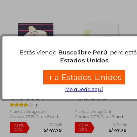
Estás viendo
Buscalibre Perú
, pero est
Estados Unidos
Ir a Estados Unidos
Paper Girls nº 23
Paper Girls nº 22
Me quedo aquí
Brian K. Vaughan
Brian K. Vaughan
(1)
Planeta Deagostini
Planeta Deagostini
Cómics, 2019, Tapa Blanda,
Cómics, 2019, Tapa Blanda,
Nuevo
Nuevo
S/ 443,22
S/ 101,
55%
40%
dcto.
dcto.
S/ 199,45
S/ 60,