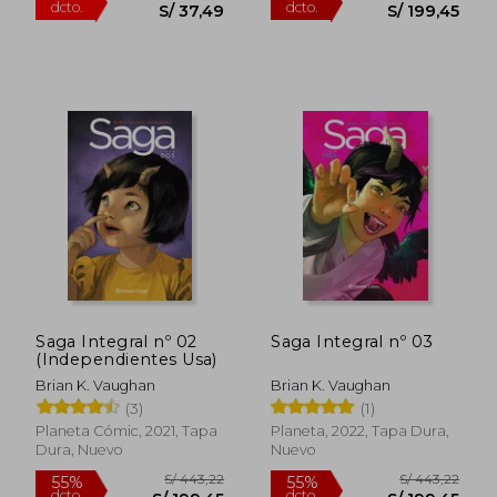
S/ 84,96
S/ 206,
40%
55%
Saga Integral nº 02
Saga Integral nº 03
dcto.
dcto.
S/ 50,97
S/ 93,
(Independientes Usa)
Brian K. Vaughan
Brian K. Vaughan
(3)
(1)
Planeta Cómic, 2021, Tapa
Planeta, 2022, Tapa Dura,
Dura, Nuevo
Nuevo