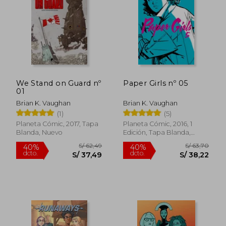
S/ 63,70
S/ 63,
40%
40%
dcto.
dcto.
S/ 38,22
S/ 38,
We Stand on Guard nº
Paper Girls nº 05
01
Brian K. Vaughan
Brian K. Vaughan
(1)
(5)
Planeta Cómic, 2017, Tapa
Planeta Cómic, 2016, 1
Blanda, Nuevo
Edición, Tapa Blanda,
Nuevo