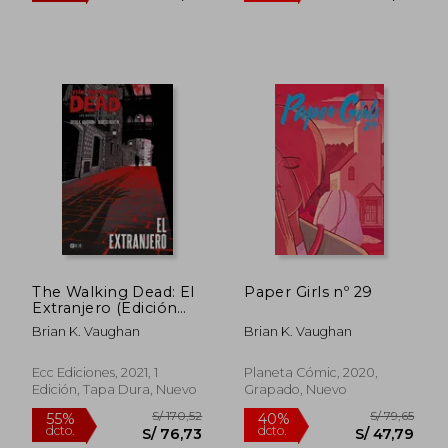
The Walking Dead: El
Paper Girls nº 29
Extranjero (Edición
Especial
Brian K. Vaughan
Brian K. Vaughan
Coleccionistas)
Ecc Ediciones, 2021, 1
Planeta Cómic, 2020,
S/ 443,22
S/ 443,
55%
55%
Edición, Tapa Dura, Nuevo
Grapado, Nuevo
dcto.
dcto.
S/ 199,45
S/ 199,