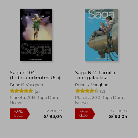
S/ 84,96
S/ 84,
40%
40%
dcto.
dcto.
S/ 50,97
S/ 50,
Saga nº 04
Saga Nº2. Familia
(Independientes Usa)
Intergalactica
Brian K. Vaughan
Brian K. Vaughan
(2)
(2)
Planeta, 2014, Tapa Dura,
Planeta, 2013, Tapa Dura,
Nuevo
Nuevo