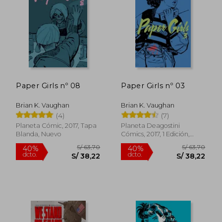
S/ 69,00
S/ 63,
10%
40%
dcto.
dcto.
S/ 62,10
S/ 38,
Paper Girls nº 08
Paper Girls nº 03
Brian K. Vaughan
Brian K. Vaughan
(4)
(7)
Planeta Cómic, 2017, Tapa
Planeta Deagostini
Blanda, Nuevo
Cómics, 2017, 1 Edición,
Tapa Blanda, Nuevo