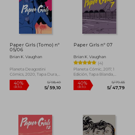
Paper Girls (Tomo) nº
Paper Girls nº 07
S/ 39,00
S/ 98,
05/06
31%
40%
dcto.
dcto.
S/ 27,00
S/ 59,
Brian K. Vaughan
Brian K. Vaughan
(4)
Planeta Deagostini
Planeta Cómic, 2017, 1
Cómics, 2020, Tapa Dura,
Edición, Tapa Blanda,
Nuevo
Nuevo