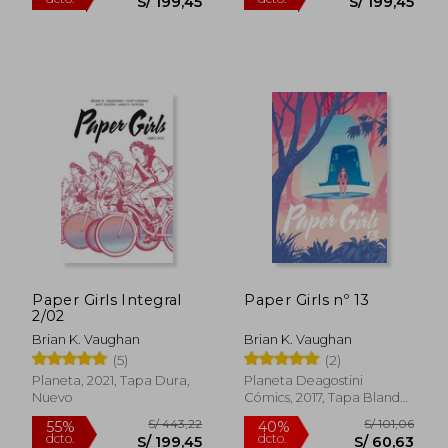
Paper Girls Integral
Paper Girls nº 13
2/02
S/ 62,49
S/ 443,
Brian K. Vaughan
Brian K. Vaughan
40%
55%
dcto.
dcto.
S/ 37,49
S/ 199,
(5)
(2)
Planeta, 2021, Tapa Dura,
Planeta Deagostini
Nuevo
Cómics, 2017, Tapa Blanda,
Usado