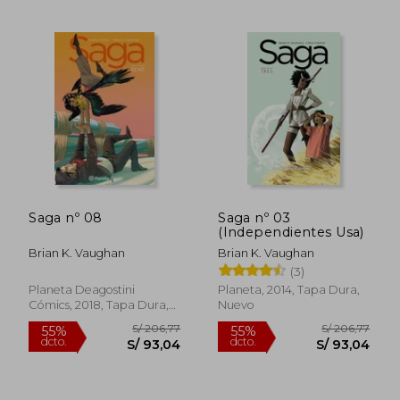
S/ 84,96
S/ 84,
40%
40%
dcto.
dcto.
S/ 50,97
S/ 50,
Saga nº 08
Saga nº 03
(Independientes Usa)
Brian K. Vaughan
Brian K. Vaughan
(3)
Planeta Deagostini
Planeta, 2014, Tapa Dura,
Cómics, 2018, Tapa Dura,
Nuevo
Nuevo