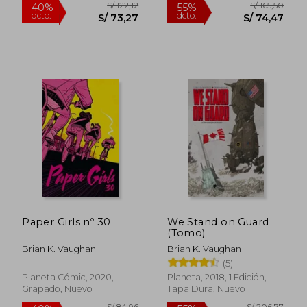
S/ 111,03
S/ 159
40%
55%
dcto.
dcto.
S/ 66,62
S/ 71,
Paper Girls nº 30
We Stand on Guard
(Tomo)
Brian K. Vaughan
Brian K. Vaughan
(5)
Planeta Cómic, 2020,
Planeta, 2018, 1 Edición,
Grapado, Nuevo
Tapa Dura, Nuevo