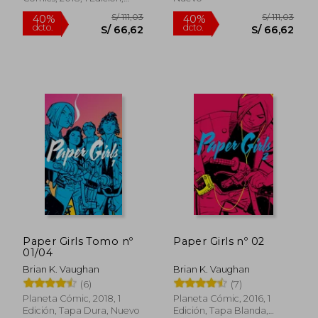
Tapa Dura, Nuevo
S/ 84,96
S/ 84,
40%
40%
dcto.
dcto.
S/ 50,97
S/ 50,
Paper Girls Tomo nº
Paper Girls nº 02
01/04
Brian K. Vaughan
Brian K. Vaughan
(6)
(7)
Planeta Cómic, 2018, 1
Planeta Cómic, 2016, 1
Edición, Tapa Dura, Nuevo
Edición, Tapa Blanda,