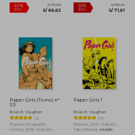
Usado
S/ 111,03
S/ 111
40%
40%
dcto.
dcto.
S/ 66,62
S/ 66,
Paper Girls (Tomo) nº
Paper Girls 1
03
Brian K. Vaughan
Brian K. Vaughan
(3)
(11)
Planeta Deagostini
Planeta, 2016, 1 Edición,
Cómics, 2018, 1 Edición,
Tapa Blanda,
Usado
Tapa Dura, Nuevo