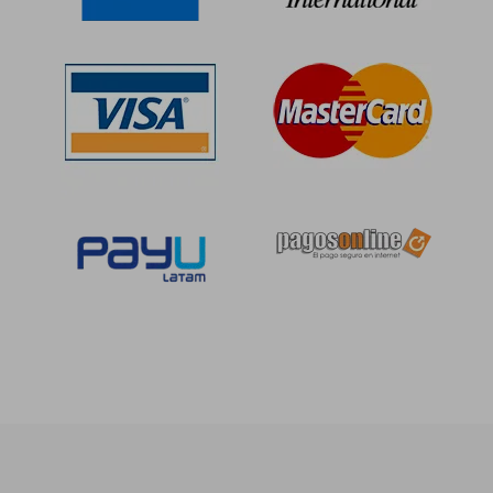
S/ 206,77
S/ 206,
55%
55%
dcto.
dcto.
S/ 93,04
S/ 93,