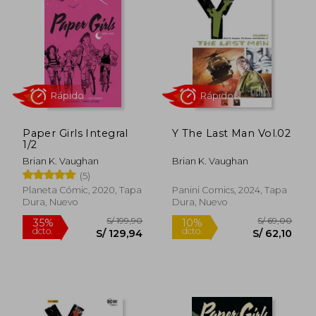
Além dos quadrinhos, Vaughan trabalhou
como roteirista de televisão, incluindo a
série Lost. Suas obras frequentemente
exploram temas como identidade, conflito
social e política, sempre com personagens
bem construídos e roteiros originais.
Reconhecido como um dos principais
escritores de sua geração, Vaughan é uma
figura influente na cultura pop
Paper Girls Integral
Y The Last Man Vol.02
contemporânea.
1/2
Brian K. Vaughan
Brian K. Vaughan
(5)
Rápido
Rápido
Planeta Cómic, 2020, Tapa
Panini Comics, 2024, Tapa
Dura, Nuevo
Dura, Nuevo
S/ 199,90
S/ 69,