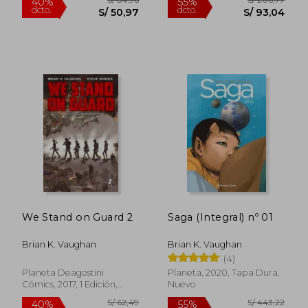
S/ 122,12
S/ 165
40%
55%
dcto.
dcto.
S/ 73,27
S/ 74,
We Stand on Guard 2
Saga (Integral) nº 01
Brian K. Vaughan
Brian K. Vaughan
(4)
Planeta Deagostini
Planeta, 2020, Tapa Dura,
Cómics, 2017, 1 Edición,
Nuevo
Tapa Blanda, Nuevo