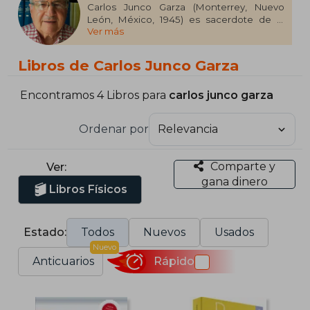
Carlos Junco Garza (Monterrey, Nuevo
León, México, 1945) es sacerdote de la
Ver más
Arquidiócesis de Monterrey desde 1974.
Obtuvo en Roma las licenciaturas en
Teología en la Universidad Gregoriana
Libros de Carlos Junco Garza
(1969) y en Ciencias Bíblicas en el Pontificio
Instituto Bíblico (1973). Hizo su doctorado
en la Universidad Pontificia de México
Encontramos 4 Libros para
carlos junco garza
(1993), donde ha dado clases de 1983 a
2007. Actualmente es el coordinador del
Ordenar por
equipo responsable de la traducción Biblia
de la Iglesia en América (BIA), proyecto del
CELAM y USCCB. Es uno de los directores
Comparte y
Ver:
de la colección «Biblioteca Bíblica Básica».
gana dinero
Libros Físicos
Estado:
Todos
Nuevos
Usados
Nuevo
Anticuarios
Rápido