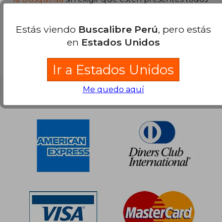
los términos buscados..
S/ 238,89
S/ 245,
55%
55%
Estás viendo
Buscalibre Perú
, pero estás
dcto.
dcto.
S/ 107,50
S/ 110,
en
Estados Unidos
Ir a Estados Unidos
Me quedo aquí
Nuestras Formas de Pago