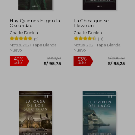
Hay Quienes Eligen la
La Chica que se
Oscuridad
Llevaron
Charlie Donlea
Charlie Donlea
(5)
(11)
Motus, 2021, Tapa Blanda,
Motus, 2021, Tapa Blanda,
Nuevo
Nuevo
S/ 159,59
S/ 200,
40%
53%
dcto.
dcto.
S/ 95,75
S/ 95,