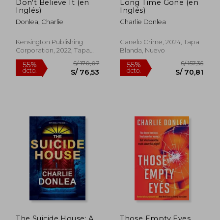
Don't Believe It (en
Long Time Gone (en
Inglés)
Inglés)
Donlea, Charlie
Charlie Donlea
Kensington Publishing
Canelo Crime, 2024, Tapa
Corporation, 2022, Tapa
Blanda, Nuevo
Blanda, Nuevo
S/ 215,05
S/ 157
53%
55%
dcto.
dcto.
S/ 100,84
S/ 70,
The Suicide House: A
Those Empty Eyes