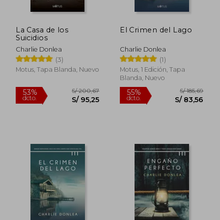
La Casa de los
El Crimen del Lago
Suicidios
Charlie Donlea
Charlie Donlea
(3)
(1)
Motus, Tapa Blanda, Nuevo
Motus, 1 Edición, Tapa
Blanda, Nuevo
S/ 200,67
S/ 185
53%
55%
dcto.
dcto.
S/ 95,25
S/ 83,