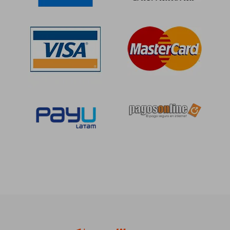
S/ 205,98
S/ 220,
55%
55%
dcto.
dcto.
S/ 92,69
S/ 99,