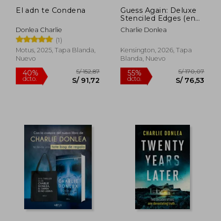
El adn te Condena
Guess Again: Deluxe
Stenciled Edges (en
Inglés)
Donlea Charlie
Charlie Donlea
S/ 159,59
S/ 170,
40%
55%
(1)
dcto.
dcto.
S/ 95,75
S/ 76,
Motus, 2025, Tapa Blanda,
Kensington, 2026, Tapa
Nuevo
Blanda, Nuevo