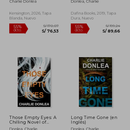
Charlie Donlea
Donlea, Charlie
Gripping
Psychological Thriller
(en Inglés)
Kensington, 2026, Tapa
Dafina Books, 2019, Tapa
Blanda, Nuevo
Dura, Nuevo
S/ 165,24
S/ 170,
55%
55%
dcto.
dcto.
S/ 74,36
S/ 76,
Those Empty Eyes: A
Long Time Gone (en
Chilling Novel of
Inglés)
Suspense With a
Donlea, Charlie
Donlea, Charlie