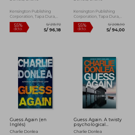
Shocking Twist (en
Inglés)
Kensington Publishing
Kensington Publishing
Corporation, Tapa Dura,
Corporation, Tapa Dura,
Nuevo
Nuevo
Guess Again (en
Guess Again. A twisty
S/ 170,07
S/ 199,
55%
55%
Inglés)
psychological
dcto.
dcto.
S/ 76,53
S/ 89,
suspense novel from
Charlie Donlea
Charlie Donlea
the internationally