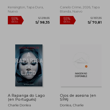
bestselling author of
Twenty Years Later
Kensington, Tapa Dura,
Canelo Crime, 2026, Tapa
Nuevo
Blanda, Nuevo
A Rapariga do Lago
Ojos de asesina (en
(en Portugués)
SPA)
Charlie Donlea
Donlea, Charlie
S/ 213,72
S/ 208,
55%
55%