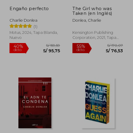
Engaño perfecto
The Girl who was
S/ 191,15
S/ 152
55%
40%
Taken (en Inglés)
dcto.
dcto.
S/ 86,02
S/ 91,
Charlie Donlea
Donlea, Charlie
(1)
Motus, 2024, Tapa Blanda,
Kensington Publishing
Nuevo
Corporation, 2021, Tapa
Blanda, Nuevo