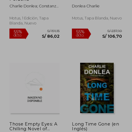
Charlie Donlea; Constanza
Donlea Charlie
Fantin Bellocq
Motus, 1 Edición, Tapa
Motus, Tapa Blanda, Nuevo
Blanda, Nuevo
S/ 172,87
S/ 170,
55%
55%
dcto.
dcto.
S/ 77,79
S/ 76,
Those Empty Eyes: A
Long Time Gone (en
Chilling Novel of
Inglés)