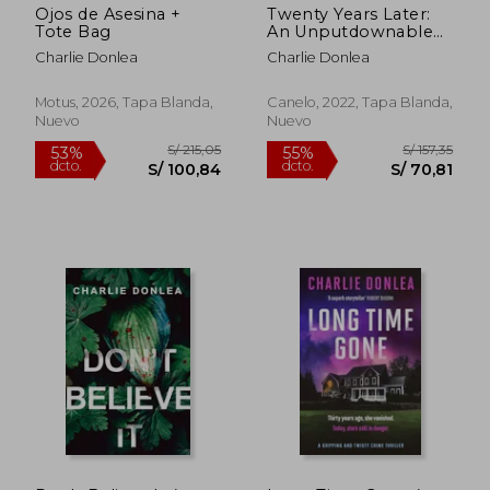
Ojos de Asesina +
Twenty Years Later:
Tote Bag
An Unputdownable
Cold Case Murder
Charlie Donlea
Charlie Donlea
Mystery With a jaw
Dropping Finale (en
Inglés)
Motus, 2026, Tapa Blanda,
Canelo, 2022, Tapa Blanda,
S/ 152,87
S/ 170,
Nuevo
Nuevo
40%
55%
dcto.
dcto.
S/ 91,72
S/ 76,