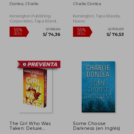
Suspense with a
Donlea, Charlie
Charlie Donlea
Shocking Twist (en
Inglés)
Kensington Publishing
Kensington, Tapa Blanda,
Corporation, Tapa Blanda,
Nuevo
Nuevo
S/ 191,15
S/ 237,
55%
55%
dcto.
dcto.
S/ 86,02
S/ 106,
The Girl Who Was
Some Choose
Taken: Deluxe
Darkness (en Inglés)
Stenciled Edges: A