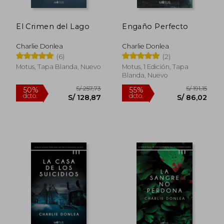
El Crimen del Lago
Engaño Perfecto
Charlie Donlea
Charlie Donlea
(6)
(2)
Motus, Tapa Blanda, Nuevo
Motus, 1 Edición, Tapa
Blanda, Nuevo
S/ 257,73
S/ 191
50%
55%
dcto.
dcto.
S/ 128,87
S/ 86,