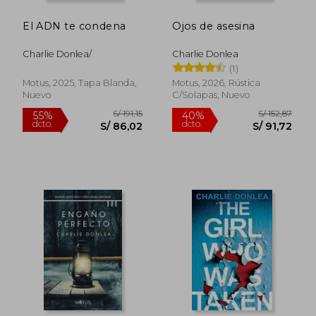
dcto.
dcto.
S/ 86,02
S/ 95,
El ADN te condena
Ojos de asesina
Charlie Donlea/
Charlie Donlea
(1)
Motus, 2025, Tapa Blanda,
Motus, 2026, Rústica
Nuevo
C/solapas, Nuevo