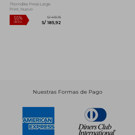
Thorndike Press Large
S/ 218,55
S/ 157
Print, Nuevo
55%
55%
dcto.
dcto.
S/ 98,35
S/ 70,
Nuestras Formas de Pago