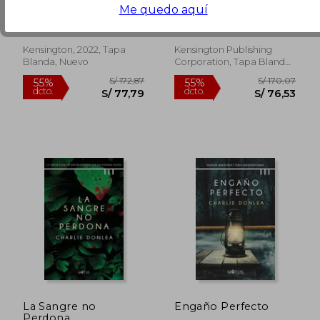
Inglés)
Riveting new Thriller
Me quedo aquí
(en Inglés)
Charlie Donlea
Donlea, Charlie
Kensington, 2022, Tapa
Kensington Publishing
Blanda, Nuevo
Corporation, Tapa Blanda,
Nuevo
S/ 170,07
S/ 169
55%
55%
dcto.
dcto.
S/ 76,53
S/ 76,
La Sangre no
Engaño Perfecto
Perdona