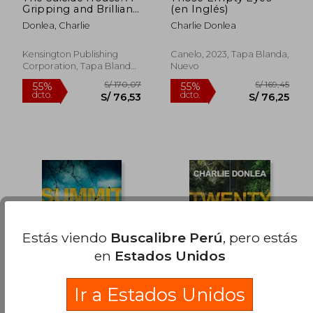
Gripping and Brilliant
(en Inglés)
Novel of Suspense (a
Donlea, Charlie
Charlie Donlea
Rory Moore (en
Inglés)
Kensington Publishing
Canelo, 2023, Tapa Blanda,
Corporation, Tapa Blanda,
Nuevo
Nuevo
S/ 170,07
S/ 157
55%
55%
dcto.
dcto.
S/ 76,53
S/ 70,
Estás viendo
Buscalibre Perú
, pero estás
en
Estados Unidos
Ir a Estados Unidos
Summit Lake (en
Twenty Years Later: A