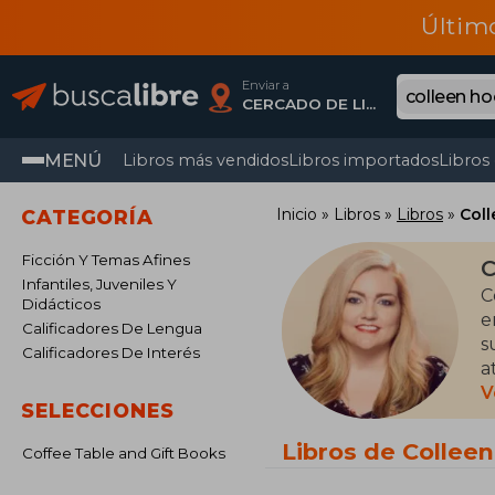
Últim
Enviar a
CERCADO DE LIMA, Lima
MENÚ
Libros más vendidos
Libros importados
Libros
Inicio
Libros
Libros
Col
CATEGORÍA
Ficción Y Temas Afines
C
Infantiles, Juveniles Y
C
Didácticos
e
Calificadores De Lengua
s
Calificadores De Interés
a
V
SELECCIONES
A
t
Libros de Collee
Coffee Table and Gift Books
r
V