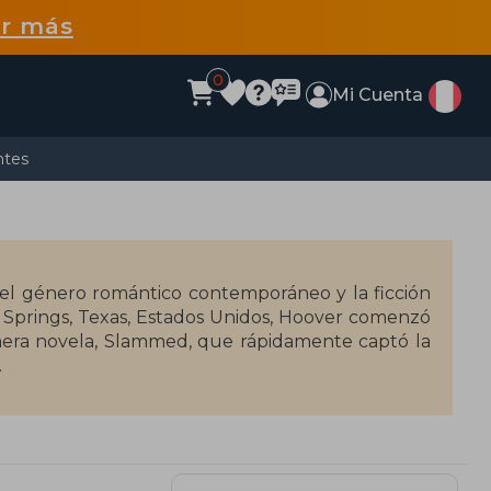
r más
0
Mi Cuenta
ntes
del género romántico contemporáneo y la ficción
 Springs, Texas, Estados Unidos, Hoover comenzó
rimera novela, Slammed, que rápidamente captó la
 millones de lectores gracias a su habilidad para
s como el amor, la pérdida, la resiliencia y las
r más destacadas se encuentran It Ends With Us,
derado las listas de los más vendidos en The New