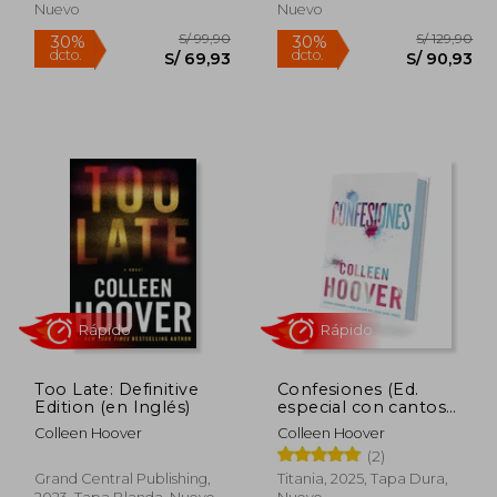
Nuevo
Nuevo
Rápido
Rápido
Too Late: Definitive
Confesiones (Ed.
Edition (en Inglés)
especial con cantos
Tintados)
 80,00
S/ 99,90
30%
30%
Colleen Hoover
Colleen Hoover
dcto.
dcto.
48,00
S/ 69,93
(2)
Grand Central Publishing,
Titania, 2025, Tapa Dura,