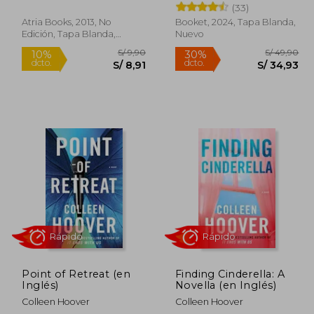
(33)
Atria Books, 2013, No
Booket, 2024, Tapa Blanda,
Edición, Tapa Blanda,
Nuevo
Nuevo
/ 9,90
S/ 9,90
10%
30%
dcto.
dcto.
/ 8,91
S/ 8,91
Point of Retreat (en
Finding Cinderella: A
Inglés)
Novella (en Inglés)
Colleen Hoover
Colleen Hoover