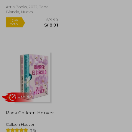
Atria Books, 2022, Tapa
Rápido
Blanda, Nuevo
S/ 9,90
S/ 9,90
10%
dcto.
S/ 8,91
S/ 8,91
Pack Colleen Hoover
Colleen Hoover
(16)