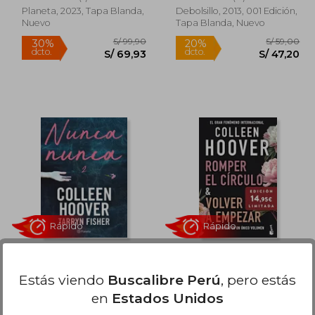
Planeta, 2023, Tapa Blanda,
Debolsillo, 2013, 001 Edición,
Nuevo
Tapa Blanda, Nuevo
Rápido
Rápido
 99,90
S/ 99,90
30%
20%
dcto.
dcto.
69,93
S/ 69,93
Nunca, nunca 2
Omnibus (Romper el
círculo + Volver a
Estás viendo
Buscalibre Perú
, pero estás
empezar)
Colleen Hoover
Colleen Hoover
en
Estados Unidos
(3)
(2)