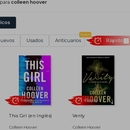
 para
colleen hoover
ork Times.
demás de su éxito literario, Hoover es conocida por 
sicos
enéficas. Es la creadora de The Bookworm Box, un pro
ilantropía, ya que los beneficios se destinan a organizaci
Nuevo
uevos
Usados
Anticuarios
Rápido
u estilo único, que mezcla emociones intensas con pe
olleen Hoover como una de las voces más influyente
raducidos a múltiples idiomas, continúan inspirando y e
This Girl (en Inglés)
Verity
Rápido
Rápido
Colleen Hoover
Colleen Hoover