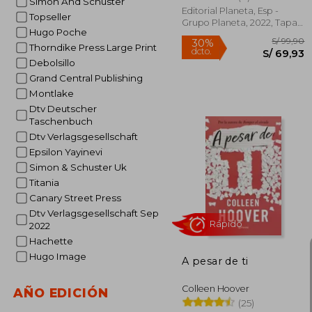
Simon And Schuster
Editorial Planeta, Esp -
Topseller
Grupo Planeta, 2022, Tapa
Hugo Poche
Blanda, Nuevo
Rápido
Thorndike Press Large Print
Debolsillo
Grand Central Publishing
Montlake
Dtv Deutscher
Taschenbuch
Dtv Verlagsgesellschaft
Epsilon Yayinevi
Simon & Schuster Uk
Titania
S/
30%
dcto.
S/ 
Canary Street Press
Dtv Verlagsgesellschaft Sep
2022
Hachette
Hugo Image
A pesar de ti
Colleen Hoover
AÑO EDICIÓN
(25)