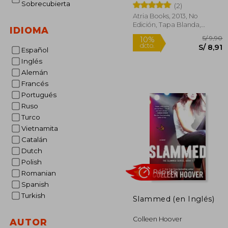
Sobrecubierta
(2)
Atria Books, 2013, No
Edición, Tapa Blanda,
IDIOMA
Nuevo
Español
Inglés
Alemán
Francés
S
10%
Portugués
dcto.
S
Ruso
Turco
Vietnamita
Catalán
Dutch
Polish
Romanian
Spanish
Turkish
Slammed (en Inglés)
Colleen Hoover
AUTOR