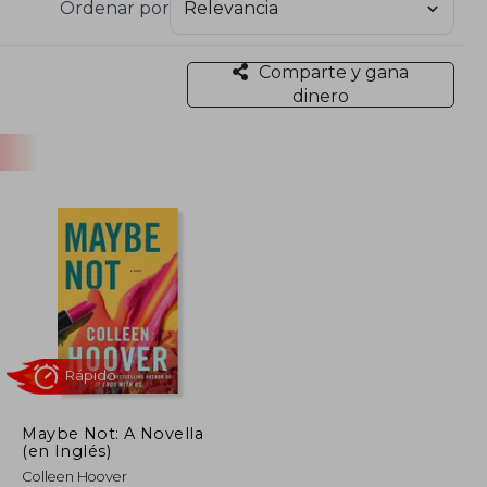
Ordenar por
su cercanía con los fans y su pasión por causas
Comparte y gana
yecto que combina su amor por la lectura con la
dinero
ones benéficas.
rsonajes reales y vulnerables, ha consolidado a
s de la literatura contemporánea. Sus libros,
mocionando a lectores de todo el mundo.
Maybe Not: A Novella
(en Inglés)
Rápido
Colleen Hoover