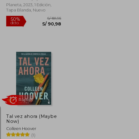
Planeta, 2023, 1 Edición,
Tapa Blanda, Nuevo
Rápido
S/ 59,00
S/ 181,95
50%
dcto.
S/ 47,20
S/ 90,98
Tal vez ahora (Maybe
Now)
Colleen Hoover
(1)