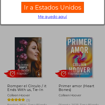
Planeta, 2023, 1 Edición,
Booket, 2025, Tapa Dura,
Ir a Estados Unidos
Tapa Blanda, Nuevo
Nuevo
Me quedo aquí
Rápido
Rápido
 89,90
S/ 79,90
30%
30%
dcto.
dcto.
62,93
S/ 55,93
Romper el Círculo / it
Primer amor (Heart
Ends With us, Tie-In
Bones)
Colleen Hoover
Colleen Hoover
(3)
Booket, 2024, Tapa Blanda,
Planeta, 2025, Tapa Blanda,