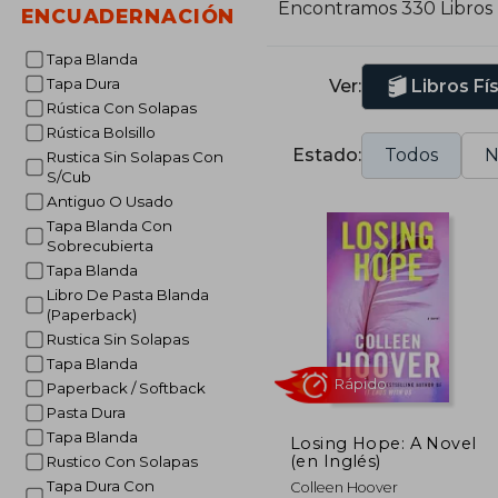
Encontramos 330 Libros
ENCUADERNACIÓN
Y
Tapa Blanda
A
Tapa Dura
Ver:
Libros Fí
b
Rústica Con Solapas
f
Rústica Bolsillo
Estado:
Todos
N
Rustica Sin Solapas Con
S
S/Cub
C
Antiguo O Usado
t
Tapa Blanda Con
Sobrecubierta
Tapa Blanda
Libro De Pasta Blanda
(Paperback)
Rustica Sin Solapas
Tapa Blanda
Paperback / Softback
Pasta Dura
Tapa Blanda
Losing Hope: A Novel
(en Inglés)
Rustico Con Solapas
Rápido
Tapa Dura Con
Colleen Hoover