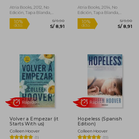
Atria Books, 2012, No
Atria Books, 2014, No
Rápido
Rápido
Edición, Tapa Blanda,
Edición, Tapa Blanda,
Nuevo
Nuevo
/ 9,90
S/ 9,90
10%
10%
dcto.
dcto.
/ 8,91
S/ 8,91
Volver a Empezar (it
Hopeless (Spanish
Starts With us)
Edition)
Colleen Hoover
Colleen Hoover
(1)
(11)