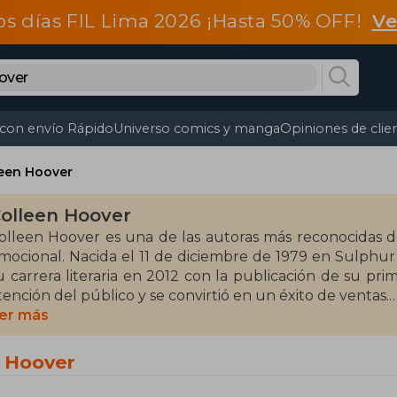
os días FIL Lima 2026 ¡Hasta 50% OFF!
Ve
 con envío Rápido
Universo comics y manga
Opiniones de clie
leen Hoover
olleen Hoover
olleen Hoover es una de las autoras más reconocidas 
mocional. Nacida el 11 de diciembre de 1979 en Sulphur
u carrera literaria en 2012 con la publicación de su p
tención del público y se convirtió en un éxito de ventas.
er más
 lo largo de su carrera, Colleen ha logrado conquistar a
ejer historias conmovedoras que exploran temas complejo
n Hoover
elaciones humanas. Entre los libros de Colleen Hoove
erity, Ugly Love y Reminders of Him, títulos que han li