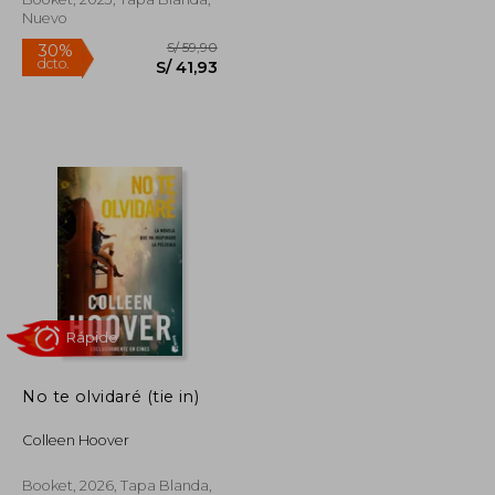
Nuevo
Rápido
S/ 89,90
S/ 59,90
30%
No te olvidaré (tie in)
dcto.
S/ 62,93
S/ 41,93
Colleen Hoover
Booket, 2026, Tapa Blanda,