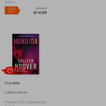
Nuevo
Rápido
Hundida
S/ 129,90
S/ 59,90
30%
Colleen Hoover
dcto.
S/ 90,93
S/ 41,93
Planeta, 2026, Tapa Blanda,