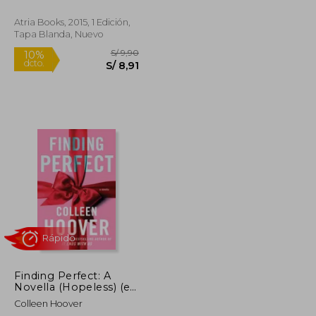
Atria Books, 2015, 1 Edición,
Tapa Blanda, Nuevo
S/ 49,90
S/ 9,90
10%
dcto.
S/ 34,93
S/ 8,91
Finding Perfect: A
Novella (Hopeless) (en
Inglés)
Colleen Hoover