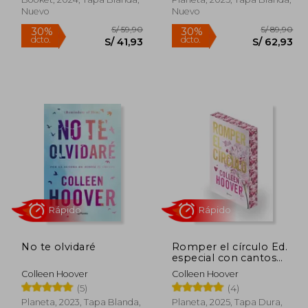
Nuevo
Nuevo
Rápido
Rápido
 89,90
S/ 59,90
30%
30%
No te olvidaré
Romper el círculo Ed.
dcto.
dcto.
62,93
S/ 41,93
especial con cantos
tintados
Colleen Hoover
Colleen Hoover
(5)
(4)
Planeta, 2023, Tapa Blanda,
Planeta, 2025, Tapa Dura,