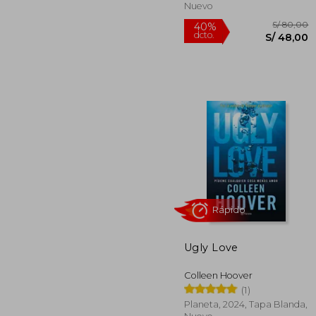
Nuevo
Rápido
Ugly Love
S/
40%
Colleen Hoover
dcto.
S/ 
(1)
Planeta, 2024, Tapa Blanda,