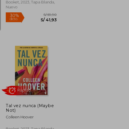
Booket, 2023, Tapa Blanda,
Nuevo
Rápido
S/ 84,90
S/ 59,90
30%
dcto.
S/ 59,43
S/ 41,93
Tal vez nunca (Maybe
Not)
Colleen Hoover
Booket, 2023, Tapa Blanda,