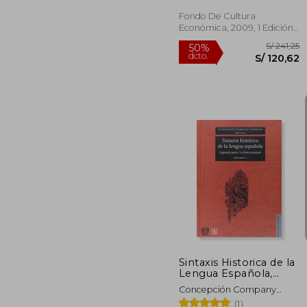
Volumen 2
Fondo De Cultura
Económica, 2009, 1 Edición,
Tapa Dura, Nuevo
S/
50%
dcto.
S/ 1
Sintaxis Historica de la
Lengua Española,
Frase no
Concepción Company
Company
(1)