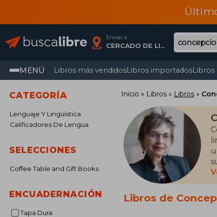
Últim
Enviar a
CERCADO DE LIMA, Lima
MENÚ
Libros más vendidos
Libros importados
Libros
Inicio
Libros
Libros
Con
CATEGORÍA
Lenguaje Y Lingüística
C
Calificadores De Lengua
C
l
SELECCIONES
u
s
Coffee Table and Gift Books
i
V
e
ENCUADERNACIÓN
A
Libros de Conce
c
Tapa Dura