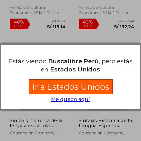
Preposiciones y
Estudios Literarios)
Conjunciones.
Fondo De Cultura
Fondo De Cultura
Relaciones
Económica, 2014, 1 Edición,
Económica, 2014, 1 Edición,
Interoracionales.
Tapa Dura, Nuevo
Tapa Dura, Nuevo
Volumen 3
Estás viendo
Buscalibre Perú
, pero estás
en
Estados Unidos
 241,25
S/ 198,57
40%
40%
dcto.
dcto.
20,62
S/ 119,14
Ir a Estados Unidos
Me quedo aquí
Sintaxis histórica de la
Sintaxis Histórica de la
lengua española.
Lengua Española.
Cuarta parte.
Segunda Parte: La
Concepción Company
Concepción Company
Estructura
Frase Nominal.
Company
Company
argumental, estructura
Volumen 1