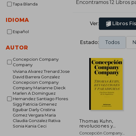
Encontramos 12 Libros p
Tapa Blanda
C
o
l
IDIOMA
Ver:
Libros Fí
m
Español
p
g
Estado:
Todos
N
i
AUTOR
Concepcion Company
Company
Viviana Alvarez Trenard Jose
David Barrera Gonzalez
Concepcion Company
Company Marianne Dieck
Marlen A Dominguez
Hernandez Santiago Flores
Sigg Patricia Gimenez
Eguibar Darly Cristina
Gomez Vergara Maria
Claudia Gonzalez Rativa
Thomas Kuhn,
revoluciones y
Sonia Kania Ceci
paradigmas. Una
Concepción Company
breve historia de la