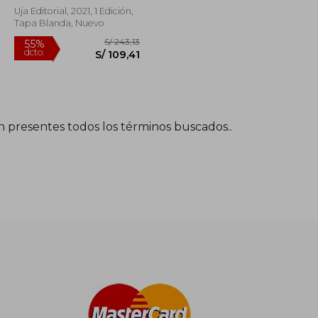
González; Concepción
Uja Editorial, 2021, 1 Edición,
Company Company;
Tapa Blanda, Nuevo
Marianne Dieck; Marlen A.
Domínguez Hernández;
Santiago Flores Sigg;
Patricia Giménez Eguíbar;
Darly Cristina Gómez
Vergara; María Claudia
González-Rátiva; Sonia
Kania; Ceci
én presentes todos los términos buscados..
S/ 324,58
S/ 243,13
55%
dcto.
S/ 194,75
S/ 109,41