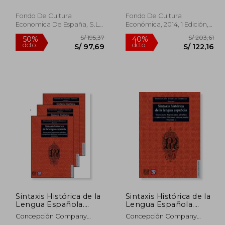
Company
Company
Fondo De Cultura
Fondo De Cultura
Economica De España, S.L.,
Económica, 2014, 1 Edición,
2006, 1 Edición, Tapa Dura,
Tapa Dura, Nuevo
Nuevo
/ 55,75
S/ 195,37
50%
40%
dcto.
dcto.
33,45
S/ 97,69
Sintaxis Histórica de la
Sintaxis Histórica de la
Lengua Española.
Lengua Española.
Tercera Parte.
Tercera Parte.
Concepción Company
Concepción Company
Adverbios,
Volumen 2 (Lengua y
Company
Company