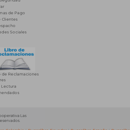
 Seguridad
ar
rmas de Pago
 Clientes
espacho
edes Sociales
o de Reclamaciones
res
a Lectura
omendados
Cooperativa Las
Reservados.