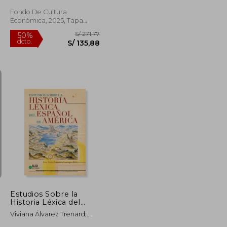
argumental, estructura
informativa y discurso.
Fondo De Cultura
Tradiciones discursivas
Económica, 2025, Tapa
y géneros textuales.
Dura, Nuevo
Volumen 1
S/ 220,41
S/ 271,77
50%
dcto.
S/ 132,24
S/ 135,88
Estudios Sobre la
Historia Léxica del
Español de América
Viviana Álvarez Trenard;
(Lingüística)
José David Barrera