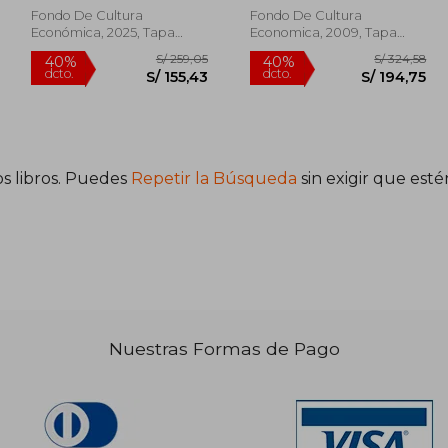
informativa y discurso.
Fondo De Cultura
Fondo De Cultura
Tradiciones discursivas
Económica, 2025, Tapa
Economica, 2009, Tapa
y géneros textuales.
Dura, Nuevo
Dura, Nuevo
Volumen 2
s libros. Puedes
Repetir la Búsqueda
sin exigir que est
 235,16
S/ 259,05
40%
40%
dcto.
dcto.
117,58
S/ 155,43
Nuestras Formas de Pago