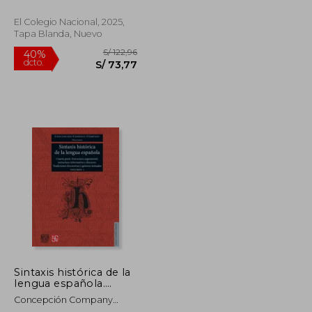
Company
El Colegio Nacional, 2025,
Tapa Blanda, Nuevo
S/ 203,61
S/ 122,96
40%
dcto.
S/ 122,16
S/ 73,77
Sintaxis histórica de la
lengua española.
Cuarta parte.
Concepción Company
Estructura
Company