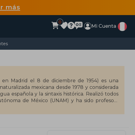
r más
0
Mi Cuenta
ntes
 en Madrid el 8 de diciembre de 1954) es una
ia, naturalizada mexicana desde 1978 y considerada
ua española y la sintaxis histórica. Realizó todos
Autónoma de México (UNAM) y ha sido profesora
a y Estados Unidos. Además de su labor académica,
ia Mexicana de la Lengua y vicepresidenta de la
ola. Sus campos de estudio abarcan la teoría del
ica.