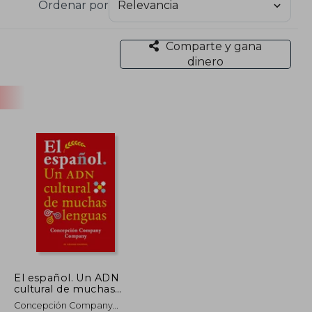
Ordenar por
o Sintaxis histórica de la lengua española, una
ue examina la evolución sintáctica de la lengua a
 relevantes como La frase sustantiva en el español
Comparte y gana
ta a lengua patrimonial, aportando perspectivas
dinero
A lo largo de su carrera ha recibido importantes
Artes en Lingüística y Literatura, reflejo de su
El español. Un ADN
cultural de muchas
lenguas
Concepción Company