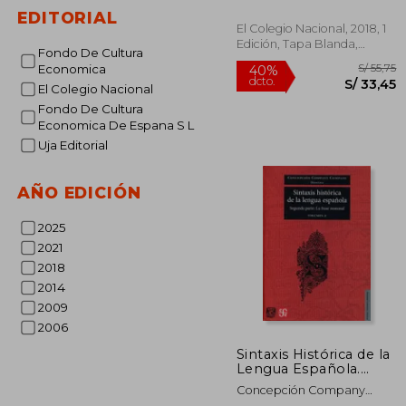
Company
lingüística
EDITORIAL
El Colegio Nacional, 2018, 1
Edición, Tapa Blanda,
Fondo De Cultura
Nuevo
Economica
El Colegio Nacional
Fondo De Cultura
Economica De Espana S L
Uja Editorial
S
40%
dcto.
S/ 
AÑO EDICIÓN
2025
2021
2018
2014
2009
2006
Sintaxis Histórica de la
Lengua Española.
Segunda Parte: La
Concepción Company
Frase Nominal.
Company