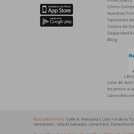
Privacidad y
Cómo Compr
Nuestras Fo
Opiniones de
Costos de D
Seguridad R
Blog
Libr
Lista de auto
Incentivo a l
Libros Rec
Buscalibre Perú
. Calle 8, Manzana I, Lote 1-A de la “
Vertientes”, Villa El Salvador, Lima-Perú. Derechos 