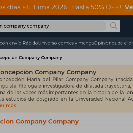
os días FIL Lima 2026 ¡Hasta 50% OFF!
Ve
 con envío Rápido
Universo comics y manga
Opiniones de clie
cepción Company Company
oncepción Company Company
oncepción María del Pilar Company Company (nacida
ingüista, filóloga e investigadora de dilatada trayector
na de las voces más importantes en la historia de la leng
us estudios de posgrado en la Universidad Nacional 
nvitada en prestigiosas universidades de América, Europ
er más
s miembro de El Colegio Nacional, miembro de la Academ
sociación Internacional de Historia de la Lengua Españ
pcion Company Company
ambio lingüístico, la variación dialectal y la filología histór