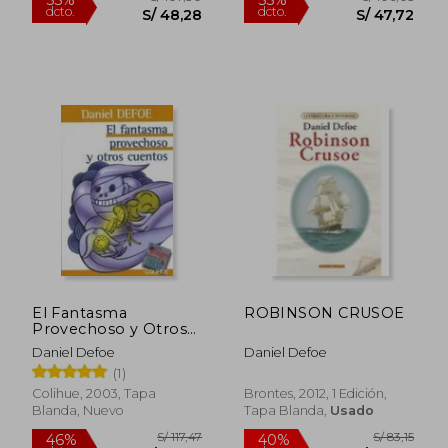
S/ 95,12
S/ 126,
55%
55%
dcto.
dcto.
S/ 42,80
S/ 57,
El Fantasma
ROBINSON CRUSOE
Provechoso y Otros
Cuentos
Daniel Defoe
Daniel Defoe
(1)
Colihue, 2003, Tapa
Brontes, 2012, 1 Edición,
Blanda, Nuevo
Tapa Blanda,
Usado