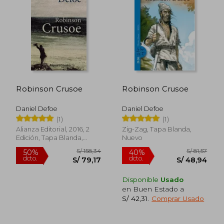
S/ 153,12
S/ 197
55%
40%
dcto.
dcto.
S/ 68,90
S/ 118,
Robinson Crusoe
Robinson Crusoe
Daniel Defoe
Daniel Defoe
(1)
(1)
Alianza Editorial, 2016, 2
Zig-Zag, Tapa Blanda,
Edición, Tapa Blanda,
Nuevo
Nuevo
Disponible
Usado
en Buen Estado a
S/ 42,31
.
Comprar Usado