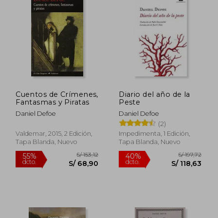
Cuentos de Crímenes,
Diario del año de la
Fantasmas y Piratas
Peste
Daniel Defoe
Daniel Defoe
(2)
Valdemar, 2015, 2 Edición,
Impedimenta, 1 Edición,
Tapa Blanda, Nuevo
Tapa Blanda, Nuevo
S/ 226,62
S/ 118
55%
40%
dcto.
dcto.
S/ 101,98
S/ 70,