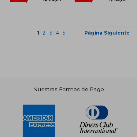
1
2
3
4
5
Página Siguiente
Nuestras Formas de Pago
S/ 107,30
S/ 106,
55%
55%
dcto.
dcto.
S/ 48,28
S/ 47,