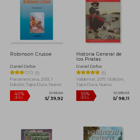
S/ 40,00
S/ 105,
23%
55%
dcto.
dcto.
S/ 31,00
S/ 47,
Robinson Crusoe
Historia General de
los Piratas
Daniel Defoe
Daniel Defoe
(1)
(1)
Panamericana, 2013, 1
Valdemar, 2017, 1 Edición,
Edición, Tapa Dura, Nuevo
Tapa Dura, Nuevo