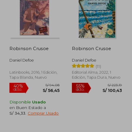
S/ 66,54
S/ 218,
40%
55%
dcto.
dcto.
S/ 39,92
S/ 98,
Robinson Crusoe
Robinson Crusoe
Daniel Defoe
Daniel Defoe
(11)
Latinbooks, 2016, 1 Edición,
Editorial Alma, 2022, 1
Tapa Blanda, Nuevo
Edición, Tapa Dura, Nuevo
Disponible
Usado
en Buen Estado a
S/ 34,33
.
Comprar Usado