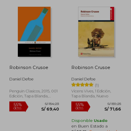
S/ 84,03
S/ 87,
40%
40%
dcto.
dcto.
Robinson Crusoe
Robinson Crusoe
S/ 50,42
S/ 52,
Daniel Defoe
Daniel Defoe
(1)
Penguin Clasicos, 2015, 001
Vicens Vives, 1 Edición,
Edición, Tapa Blanda,
Tapa Blanda, Nuevo
Nuevo
Disponible
Usado
en Buen Estado a