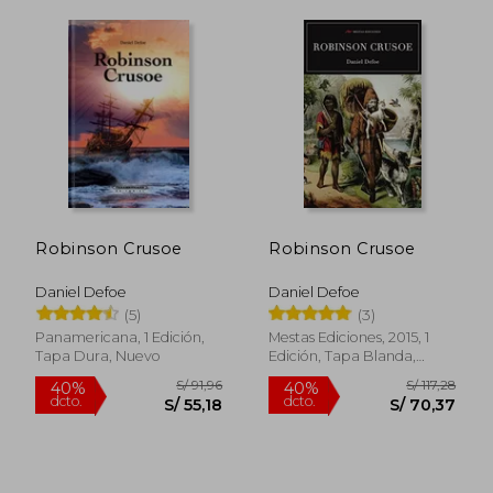
Robinson Crusoe
Robinson Crusoe
S/ 48,50
S/ 100,
40%
55%
dcto.
dcto.
Daniel Defoe
Daniel Defoe
S/ 29,10
S/ 45,
(5)
(3)
Panamericana, 1 Edición,
Mestas Ediciones, 2015, 1
Tapa Dura, Nuevo
Edición, Tapa Blanda,
Nuevo