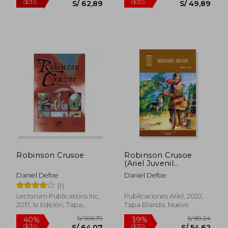
S/ 127,16
S/ 129
Robinson Crusoe
Robinson Crusoe
40%
55%
(Ariel Juvenil
dcto.
dcto.
S/ 76,30
S/ 58,
Ilustrada)
Daniel Defoe
Daniel Defoe
(1)
Lectorum Publications Inc,
Publicaciones Ariel, 2022,
2017, 1o Edición, Tapa
Tapa Blanda, Nuevo
Blanda, Nuevo