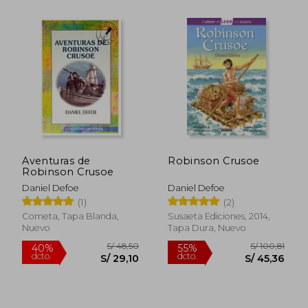
S/ 94,08
S/ 223
40%
55%
dcto.
dcto.
S/ 56,45
S/ 100,
Aventuras de
Robinson Crusoe
Robinson Crusoe
Daniel Defoe
Daniel Defoe
(1)
(2)
Cometa, Tapa Blanda,
Susaeta Ediciones, 2014,
Nuevo
Tapa Dura, Nuevo