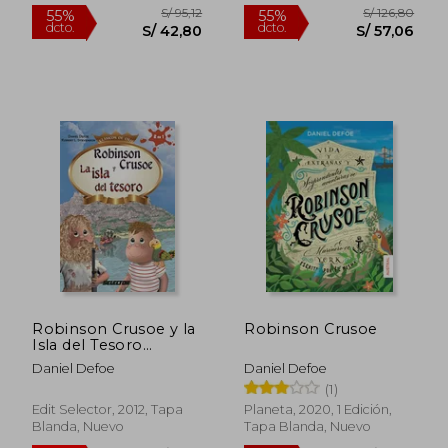
Nuevo
S/ 177,79
S/ 66,
50%
40%
dcto.
dcto.
S/ 88,89
S/ 40,
Robinson Crusoe y la
Robinson Crusoe
Isla del Tesoro
(Clasicos de Oro)
Daniel Defoe
Daniel Defoe
(1)
Edit Selector, 2012, Tapa
Planeta, 2020, 1 Edición,
Blanda, Nuevo
Tapa Blanda, Nuevo