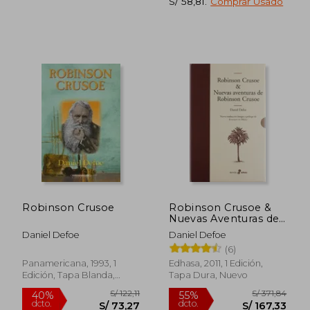
S/ 58,81
.
Comprar Usado
S/ 214,24
S/ 185,
55%
40%
dcto.
dcto.
S/ 96,41
S/ 111,
Robinson Crusoe
Robinson Crusoe &
Nuevas Aventuras de
Robinso: (Estuche 2
Daniel Defoe
Daniel Defoe
Vols) (Edhasa
(6)
Literaria)
Panamericana, 1993, 1
Edhasa, 2011, 1 Edición,
Edición, Tapa Blanda,
Tapa Dura, Nuevo
Usado