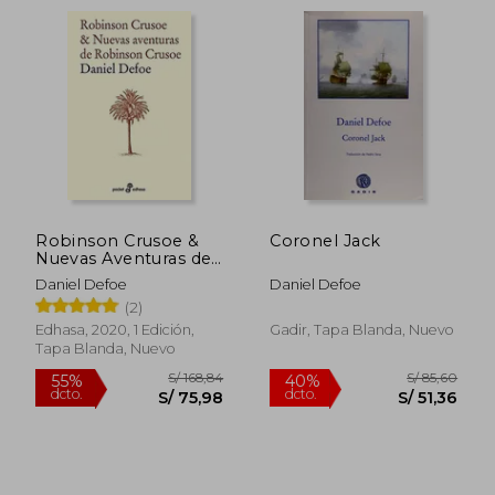
Robinson Crusoe &
Coronel Jack
Nuevas Aventuras de
Robinson
Daniel Defoe
Daniel Defoe
(2)
S/ 91,96
S/ 117
40%
40%
Edhasa, 2020, 1 Edición,
Gadir, Tapa Blanda, Nuevo
dcto.
dcto.
S/ 55,18
S/ 70,
Tapa Blanda, Nuevo