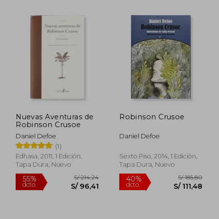
S/ 158,34
S/ 81
50%
40%
dcto.
dcto.
S/ 79,17
S/ 48,
Nuevas Aventuras de
Robinson Crusoe
Robinson Crusoe
Daniel Defoe
Daniel Defoe
(1)
Edhasa, 2011, 1 Edición,
Sexto Piso, 2014, 1 Edición,
Tapa Dura, Nuevo
Tapa Dura, Nuevo