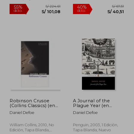
Nuevo
S/ 95,85
S/ 116
10%
55%
dcto.
dcto.
S/ 86,00
S/ 52,
Robinson Crusoe
A Journal of the
(Collins Classics) (en
Plague Year (en
Inglés)
Inglés)
Daniel Defoe
Daniel Defoe
William Collins, 2010, No
Penguin, 2003, 1 Edición,
Edición, Tapa Blanda,
Tapa Blanda, Nuevo