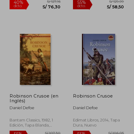
S/ 224,61
S/ 67
55%
40%
dcto.
dcto.
S/ 101,08
S/ 40,
Robinson Crusoe (en
Robinson Crusoe
Inglés)
Daniel Defoe
Daniel Defoe
Bantam Classics, 1982, 1
Edimat Libros, 2014, Tapa
Edición, Tapa Blanda,
Dura, Nuevo
Nuevo