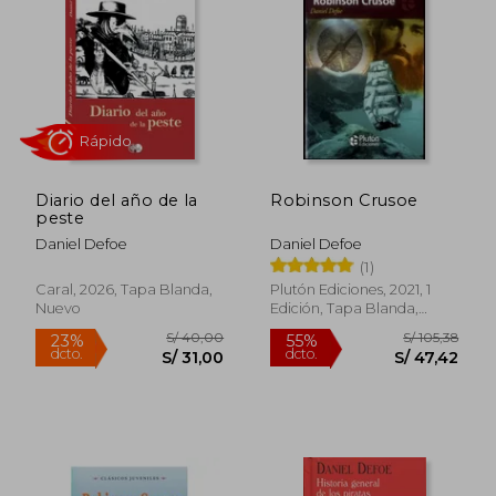
10%
40%
dcto.
dcto.
S/ 15,21
S/ 64,
Diario del año de la
Robinson Crusoe
peste
Daniel Defoe
Daniel Defoe
(1)
Caral, 2026, Tapa Blanda,
Plutón Ediciones, 2021, 1
Nuevo
Edición, Tapa Blanda,
Rápido
Nuevo