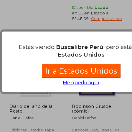
Disponible
Usado
en Buen Estado a
S/ 48,09
.
Comprar Usado
Estás viendo
Buscalibre Perú
, pero est
Estados Unidos
Ir a Estados Unidos
Me quedo aquí
Diario del año de la
Robinson Crusoe
Peste
(cómic)
Daniel Defoe
Daniel Defoe
S/ 122,11
S/ 371,
40%
55%
dcto.
dcto.
S/ 73,27
S/ 167,
Ediciones Cátedra, Tapa
Ilusbooks, 2021, Tapa Dura,