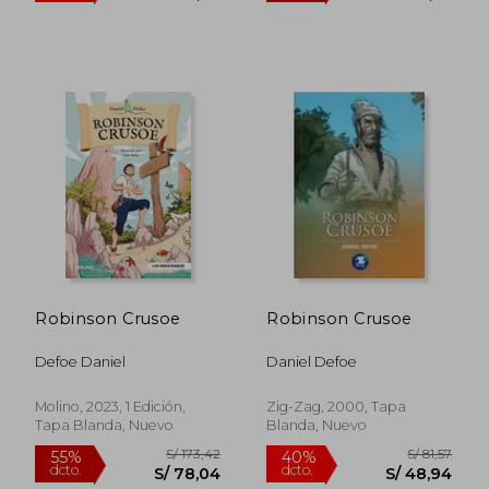
Robinson Crusoe
Robinson Crusoe
S/ 154,23
S/ 159
55%
55%
dcto.
dcto.
S/ 69,40
S/ 71,
Defoe Daniel
Daniel Defoe
Molino, 2023, 1 Edición,
Zig-Zag, 2000, Tapa
Tapa Blanda, Nuevo
Blanda, Nuevo