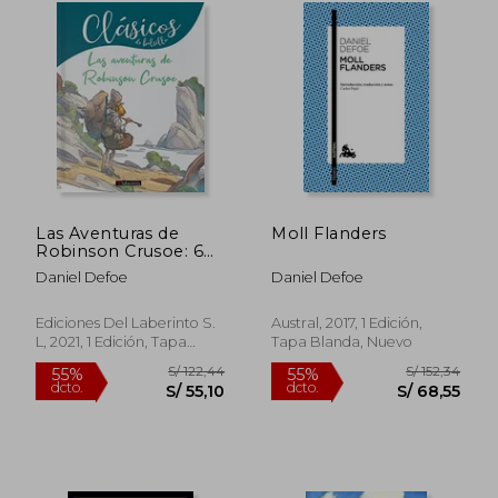
Las Aventuras de
Moll Flanders
Robinson Crusoe: 6
(Clásicos de Bolsillo)
Daniel Defoe
Daniel Defoe
Ediciones Del Laberinto S.
Austral, 2017, 1 Edición,
L, 2021, 1 Edición, Tapa
Tapa Blanda, Nuevo
Blanda, Nuevo
S/ 168,84
S/ 85,
55%
40%
dcto.
dcto.
S/ 75,98
S/ 51,