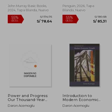
Inglés)
John Murray Basic Books,
Penguin, 2026, Tapa
2024, Tapa Blanda, Nuevo
Blanda, Nuevo
465,87
S/ 174,75
55%
55%
dcto.
dcto.
09,64
S/ 78,64
Power and Progress:
Introduction to
Our Thousand-Year
Modern Economic
Struggle Over
Growth (en Inglés)
Daron Acemoglu
Daron Acemoglu
Technology and
Prosperity (en Inglés)