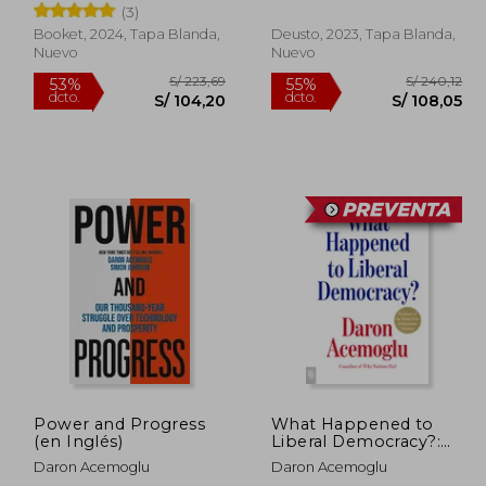
(3)
Booket, 2024, Tapa Blanda,
Deusto, 2023, Tapa Blanda,
Nuevo
Nuevo
 89,90
S/ 223,69
53%
55%
dcto.
dcto.
62,93
S/ 104,20
Power and Progress
What Happened to
(en Inglés)
Liberal Democracy?:
Remaking a Politics of
Daron Acemoglu
Daron Acemoglu
Shared Prosperity (en