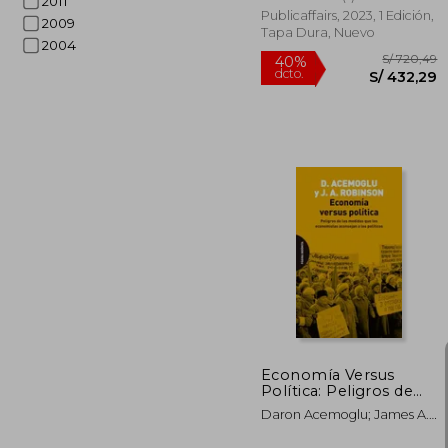
2011
Publicaffairs, 2023, 1 Edición,
2009
Tapa Dura, Nuevo
2004
S/ 
40%
dcto.
S/ 4
Economía Versus
Política: Peligros de
las Medidas que los
Daron Acemoglu; James A.
Economistas
Robinson
Aconsejan a los