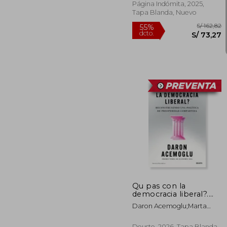
Políticos
Página Indómita, 2025,
Tapa Blanda, Nuevo
S/
55%
dcto.
S/ 
Qu pas con la
democracia liberal?.
Reconstruyendo una
Daron Acemoglu;Marta
poltica de prosperidad
Valdivieso
compartida
Deusto, 2026, Tapa Blanda,