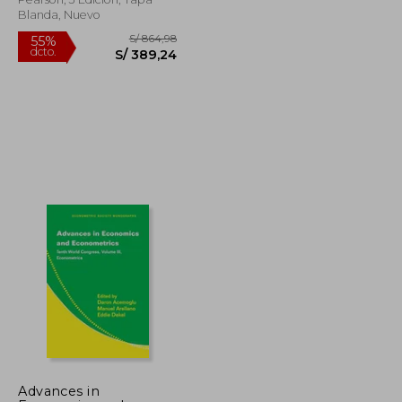
Blanda, Nuevo
S/ 271,90
S/ 864,98
55%
dcto.
S/ 122,36
S/ 389,24
Advances in