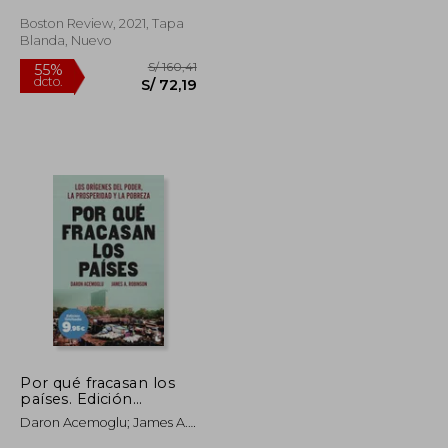
Boston Review, 2021, Tapa
Blanda, Nuevo
S/ 189,58
S/ 160,41
55%
dcto.
S/ 85,31
S/ 72,19
Por qué fracasan los
países. Edición
limitada a precio
Daron Acemoglu; James A.
especial
Robinson