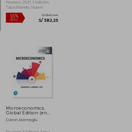
Pearson, 2021, 3 Edición,
Tapa Blanda, Nuevo
S/ 912,24
S/ 849,44
55%
dcto.
S/ 410,51
S/ 382,25
Microeconomics,
Global Edition (en
Inglés)
Daron Acemoglu
Pearson, 3 Edición, Tapa