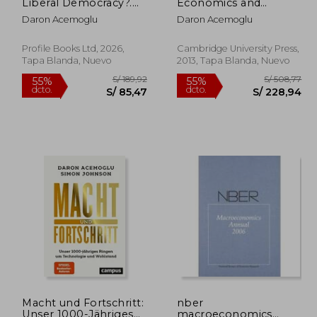
Liberal Democracy?.
Economics and
Remaking a Politics of
Econometrics 3
Daron Acemoglu
Daron Acemoglu
Shared Prosperity -
Volume Paperback
FROM THE WINNER
Set: Advances in
OF THE NOBEL PRIZE
Economics and
Profile Books Ltd, 2026,
Cambridge University Press,
IN ECONOMICS
Econometrics: Volume
Tapa Blanda, Nuevo
2013, Tapa Blanda, Nuevo
2, Applied Economics
Paperback
(Econometric Society
Monographs) (en
Inglés)
Macht und Fortschritt:
nber
Unser 1000-Jähriges
macroeconomics