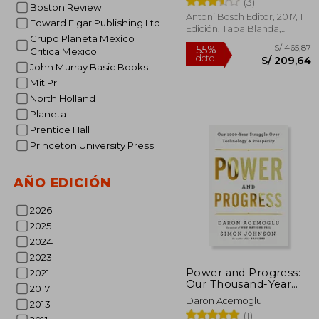
(3)
Boston Review
Antoni Bosch Editor, 2017, 1
Edward Elgar Publishing Ltd
Edición, Tapa Blanda,
Grupo Planeta Mexico
Nuevo
Critica Mexico
John Murray Basic Books
Mit Pr
North Holland
Planeta
Prentice Hall
Princeton University Press
S/ 
55%
dcto.
S/ 2
AÑO EDICIÓN
2026
2025
2024
2023
Power and Progress:
2021
Our Thousand-Year
2017
Struggle Over
Daron Acemoglu
2013
Technology and
(1)
Prosperity (en Inglés)