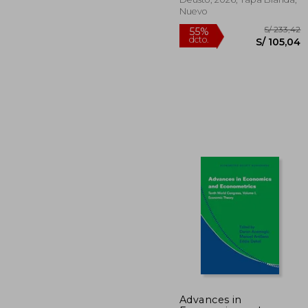
Nuevo
S/ 
55%
dcto.
S/ 1
Advances in