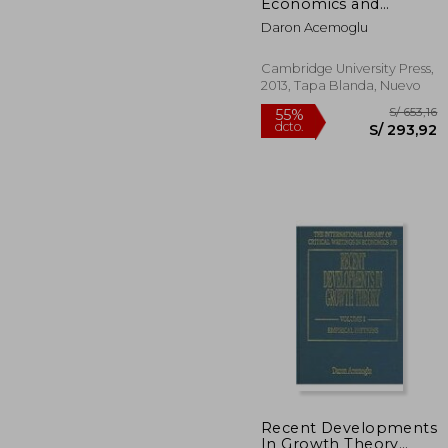
Economics and
Econometrics 3
Daron Acemoglu
Volume Paperback
Set: Advances in
Economics and
Cambridge University Press,
Econometrics: Volume
2013, Tapa Blanda, Nuevo
1, Economic Theory,
Paperback
(Econometric Society
Monographs) (en
Inglés)
Recent Developments
In Growth Theory