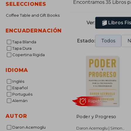
Encontramos 35 Libros 
SELECCIONES
Coffee Table and Gift Books
Ver:
Libros Fí
ENCUADERNACIÓN
Estado:
Todos
N
Tapa Blanda
Tapa Dura
Copertina Rigida
IDIOMA
Inglés
Español
Portugués
Alemán
AUTOR
Poder y Progreso
Rápido
Daron Acemoglu
Daron Acemoglu | Simon