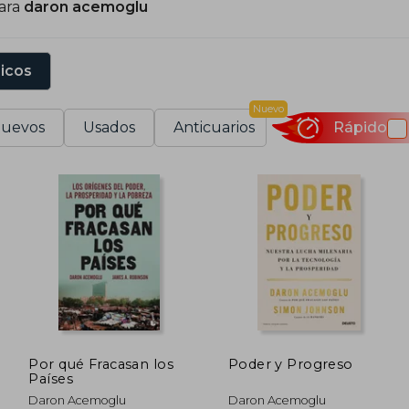
para
daron acemoglu
sicos
Nuevo
uevos
Usados
Anticuarios
Rápido
Por qué Fracasan los
Poder y Progreso
Países
Daron Acemoglu
Daron Acemoglu