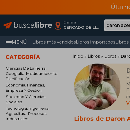
Últim
Enviar a
CERCADO DE LIMA, Lima
MENÚ
Libros más vendidos
Libros importados
Libros
Inicio
Libros
Libros
Dar
CATEGORÍA
Ciencias De La Tierra,
D
Geografía, Medioambiente,
E
Planificación
M
Economía, Finanzas,
E
Empresa Y Gestión
c
Sociedad Y Ciencias
Sociales
P
V
Tecnología, Ingeniería,
S
Agricultura, Procesos
t
Libros de Daron
Industriales
t
l