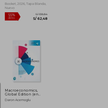
Booket, 2026, Tapa Blanda,
Nuevo
S/ 621,96
S/ 138,84
55%
dcto.
S/ 279,88
S/ 62,48
Macroeconomics,
Global Edition (en
Inglés)
Daron Acemoglu