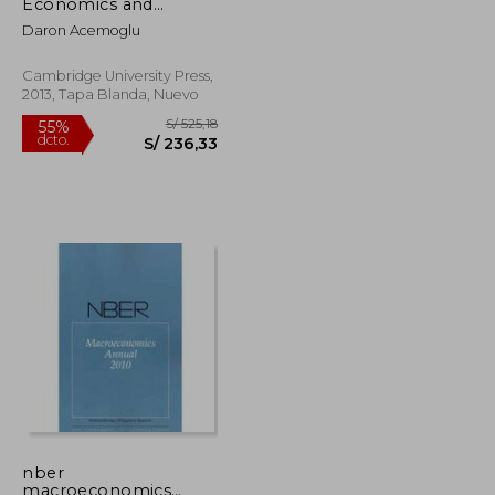
Economics and
Econometrics 3
Daron Acemoglu
Volume Paperback
Set: Advances in
Economics and
Cambridge University Press,
Econometrics: Volume
2013, Tapa Blanda, Nuevo
3, Econometrics,
Paperback
(Econometric Society
Monographs) (en
Inglés)
nber
macroeconomics