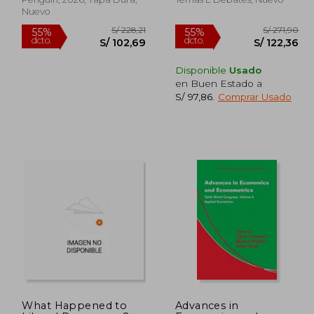
Nuevo
Disponible
Usado
en Buen Estado a
S/ 97,86
.
Comprar Usado
233,42
S/ 228,21
55%
55%
dcto.
dcto.
05,04
S/ 102,69
What Happened to
Advances in