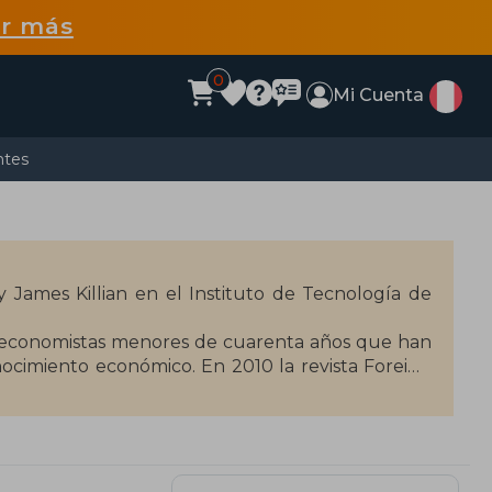
r más
0
Mi Cuenta
ntes
 James Killian en el Instituto de Tecnología de
 a economistas menores de cuarenta años que han
nocimiento económico. En 2010 la revista Foreign
uyentes.
nomía del desarrollo, el crecimiento económico, la
capital humano y la formación, y la economía del
 de las instituciones en el desarrollo económico y