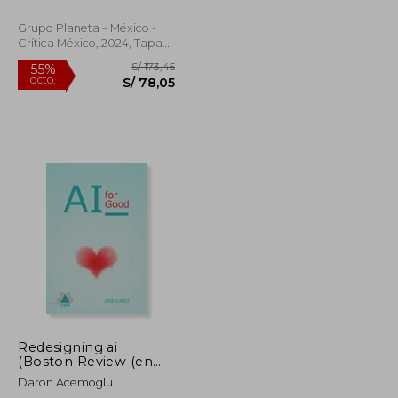
Grupo Planeta – México -
Crítica México, 2024, Tapa
Blanda, Nuevo
S/ 240,12
S/ 173,45
55%
dcto.
S/ 108,05
S/ 78,05
Redesigning ai
(Boston Review (en
Inglés)
Daron Acemoglu