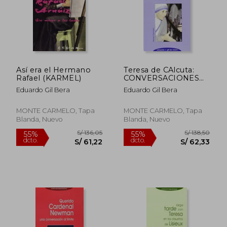
Así era el Hermano
Teresa de CAlcuta:
Rafael (KARMEL)
CONVERSACIONES
CON UNA MUJER
Eduardo Gil Bera
Eduardo Gil Bera
NACIDA PARA AMAR
S/ 220,26
S/ 120
55%
55%
MONTE CARMELO, Tapa
MONTE CARMELO, Tapa
dcto.
dcto.
S/ 99,12
S/ 54,
Blanda, Nuevo
Blanda, Nuevo