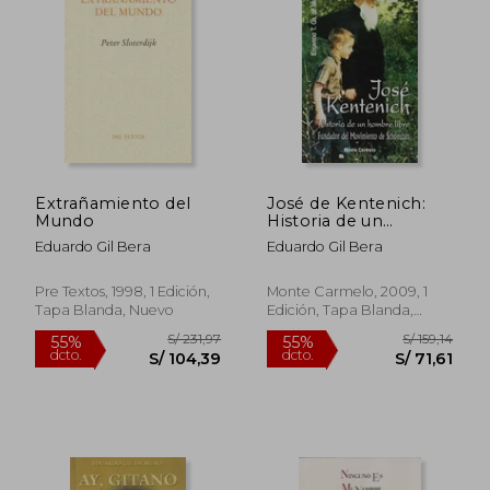
Extrañamiento del
José de Kentenich:
Mundo
Historia de un
Hombre Libre
Eduardo Gil Bera
Eduardo Gil Bera
Fundador del
Movimiento de
Schönstatt (Amigos
Pre Textos, 1998, 1 Edición,
Monte Carmelo, 2009, 1
de Orar)
Tapa Blanda, Nuevo
Edición, Tapa Blanda,
Usado