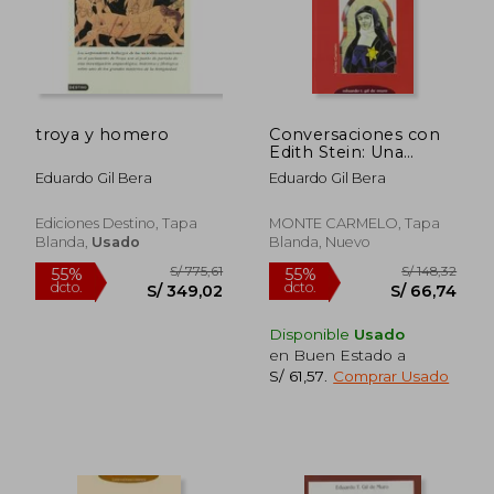
troya y homero
Conversaciones con
Edith Stein: Una
mujer arrancada del
Eduardo Gil Bera
Eduardo Gil Bera
pueblo
Ediciones Destino, Tapa
MONTE CARMELO, Tapa
Blanda,
Usado
Blanda, Nuevo
S/ 136,05
S/ 138,
55%
55%
Disponible
Usado
dcto.
dcto.
S/ 61,22
S/ 62,
en Buen Estado a
S/ 61,57
.
Comprar Usado