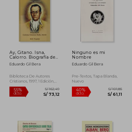
S/ 139,17
S/ 182
55%
55%
dcto.
dcto.
S/ 62,63
S/ 82,
Ay, Gitano. Isna,
Ninguno es mi
Calorro. Biografía de
Nombre
Ceferino Giménez
Eduardo Gil Bera
Eduardo Gil Bera
Malla, Mártir (Popular)
Biblioteca De Autores
Pre-Textos, Tapa Blanda,
Cristianos, 1997, 1 Edición,
Nuevo
Tapa Blanda,
Usado