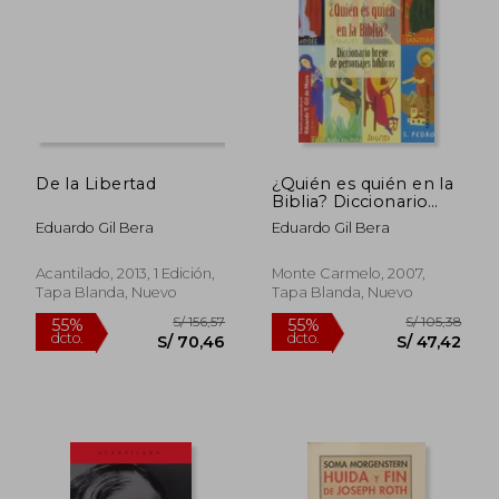
S/ 115,53
S/ 154
55%
55%
dcto.
dcto.
S/ 51,99
S/ 69,
De la Libertad
¿Quién es quién en la
Biblia? Diccionario
breve de personajes
Eduardo Gil Bera
Eduardo Gil Bera
bíblicos
Acantilado, 2013, 1 Edición,
Monte Carmelo, 2007,
Tapa Blanda, Nuevo
Tapa Blanda, Nuevo