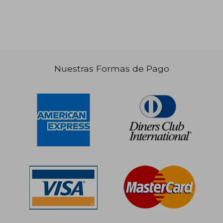
Nuestras Formas de Pago
S/ 137,39
S/ 141
55%
55%
dcto.
dcto.
S/ 61,83
S/ 63,