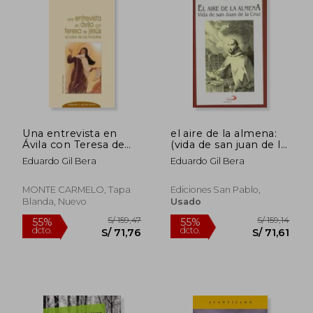
Una entrevista en
el aire de la almena:
Ávila con Teresa de
(vida de san juan de la
Jesús: AL CALOR DE
cruz)
Eduardo Gil Bera
Eduardo Gil Bera
LAS MURALLAS
(Conversaciones)
MONTE CARMELO, Tapa
Ediciones San Pablo,
Blanda, Nuevo
Usado
S/ 145,87
S/ 141
55%
55%
dcto.
dcto.
S/ 65,64
S/ 63,