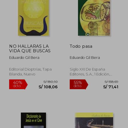
S/ 162,49
S/ 101
55%
40%
dcto.
dcto.
S/ 73,12
S/ 61,
NO HALLARAS LA
Todo pasa
VIDA QUE BUSCAS
Eduardo Gil Bera
Eduardo Gil Bera
Editorial Dioptrías, Tapa
Siglo XXI De España
Blanda, Nuevo
Editores, S.A., 1 Edición,
Tapa Blanda, Nuevo