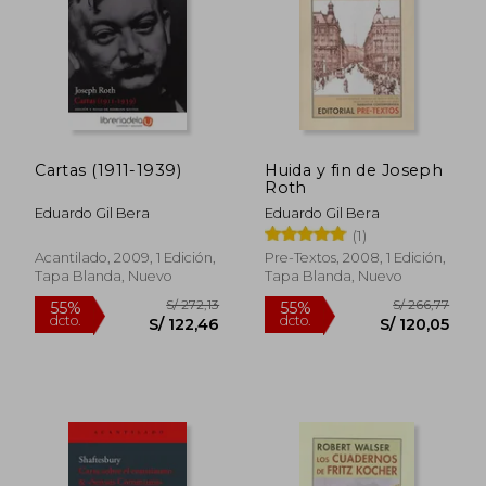
S/ 156,57
S/ 105,
55%
55%
dcto.
dcto.
S/ 70,46
S/ 47,
Cartas (1911-1939)
Huida y fin de Joseph
Roth
Eduardo Gil Bera
Eduardo Gil Bera
(1)
Acantilado, 2009, 1 Edición,
Pre-Textos, 2008, 1 Edición,
Tapa Blanda, Nuevo
Tapa Blanda, Nuevo