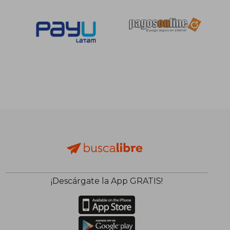
S/ 236,77
S/ 122,
55%
40%
dcto.
dcto.
S/ 106,55
S/ 73,
¡Descárgate la App GRATIS!