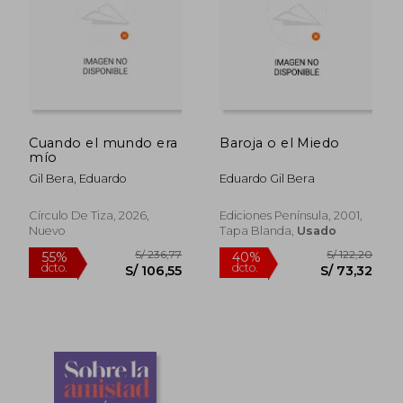
S/ 161,70
S/ 168,
55%
55%
dcto.
dcto.
S/ 72,77
S/ 75,
Cuando el mundo era
Baroja o el Miedo
mío
Gil Bera, Eduardo
Eduardo Gil Bera
Círculo De Tiza, 2026,
Ediciones Península, 2001,
Nuevo
Tapa Blanda,
Usado