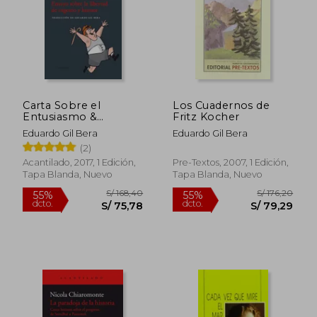
Carta Sobre el
Los Cuadernos de
S/ 272,13
S/ 266,
Entusiasmo &
Fritz Kocher
55%
55%
dcto.
dcto.
«Sensus Communis».
S/ 122,46
S/ 120,
Eduardo Gil Bera
Eduardo Gil Bera
(2)
Acantilado, 2017, 1 Edición,
Pre-Textos, 2007, 1 Edición,
Tapa Blanda, Nuevo
Tapa Blanda, Nuevo