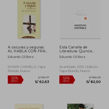
A oscuras y seguras:
Esta Canalla de
AL HABLA CON FRAY
Literatura: Quince
JUAN DE LA CRUZ
Ensayos Biográficos
Eduardo Gil Bera
Eduardo Gil Bera
(Conversaciones)
Sobre Joseph Roth
MONTE CARMELO, Tapa
Acantilado, 2015, 1 Edición,
Blanda, Nuevo
Tapa Blanda, Nuevo
S/ 154,23
S/ 122
55%
40%
dcto.
dcto.
S/ 69,40
S/ 73,