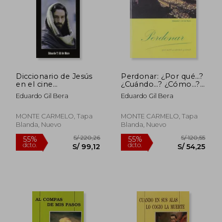
S/ 205,98
S/ 433,
55%
40%
dcto.
dcto.
S/ 92,69
S/ 259,
Diccionario de Jesús
Perdonar: ¿Por qué…?
en el cine
¿Cuándo…? ¿Cómo…?
(DICCIONARIOS "MC")
(Cuadernos de
Eduardo Gil Bera
Eduardo Gil Bera
Interior)
MONTE CARMELO, Tapa
MONTE CARMELO, Tapa
Blanda, Nuevo
Blanda, Nuevo