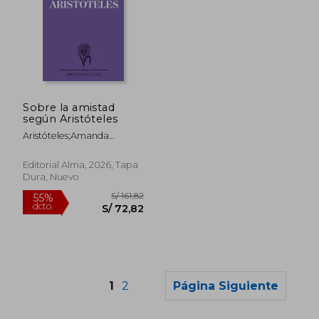
S/ 174,20
S/ 176,
55%
55%
dcto.
dcto.
Sobre la amistad
S/ 78,39
S/ 79,
según Aristóteles
Aristóteles;Amanda
Mijangos;Armando
Fonseca;Eduardo Gil Bera
Editorial Alma, 2026, Tapa
Dura, Nuevo
1
2
Página Siguiente