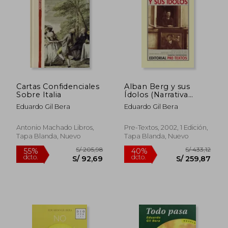
S/ 231,97
S/ 159
55%
55%
dcto.
dcto.
S/ 104,39
S/ 71,
Cartas Confidenciales
Alban Berg y sus
Sobre Italia
Ídolos (Narrativa
Contemporánea)
Eduardo Gil Bera
Eduardo Gil Bera
Antonio Machado Libros,
Pre-Textos, 2002, 1 Edición,
Tapa Blanda, Nuevo
Tapa Blanda, Nuevo