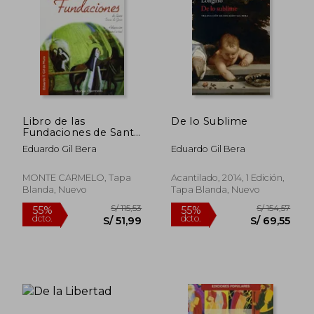
S/ 182,23
S/ 169
55%
55%
dcto.
dcto.
S/ 82,00
S/ 76,
Libro de las
De lo Sublime
Fundaciones de Santa
Teresa de Jesús
Eduardo Gil Bera
Eduardo Gil Bera
(Ediciones Populares)
MONTE CARMELO, Tapa
Acantilado, 2014, 1 Edición,
Blanda, Nuevo
Tapa Blanda, Nuevo