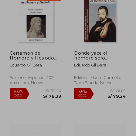
Certamen de
Donde yace el
Homero y Hesiodo
hombre solo
(Audiolibro)
(Amigos De Orar -
Eduardo Gil Bera
Eduardo Gil Bera
Otra Mira)
Ediciones Hiperión, 2021,
Editorial Monte Carmelo,
Audiolibro, Nuevo
Tapa Blanda, Nuevo