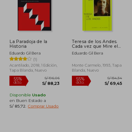
La Paradoja de la
Teresa de los Andes.
Historia
Cada vez que Mire el
mar
Eduardo Gil Bera
Eduardo Gil Bera
(1)
S/ 168,40
S/ 176,
55%
55%
dcto.
dcto.
S/ 75,78
S/ 79,
Acantilado, 2018, 1 Edición,
Monte Carmelo, 1993, Tapa
Tapa Blanda, Nuevo
Blanda, Nuevo
Disponible
Usado
en Buen Estado a
S/ 85,72
.
Comprar Usado