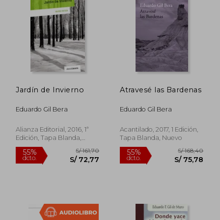
Jardín de Invierno
Atravesé las Bardenas
Eduardo Gil Bera
Eduardo Gil Bera
Alianza Editorial, 2016, 1ª
Acantilado, 2017, 1 Edición,
Edición, Tapa Blanda,
Tapa Blanda, Nuevo
Usado
S/ 775,61
S/ 148,
55%
55%
dcto.
dcto.
S/ 349,02
S/ 66,