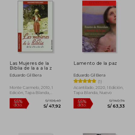
Las Mujeres de la
Lamento de la paz
Biblia de la a a la z
S/ 196,06
S/ 154,
55%
55%
Eduardo Gil Bera
Eduardo Gil Bera
dcto.
dcto.
S/ 88,23
S/ 69,
(1)
Monte Carmelo, 2010, 1
Acantilado, 2020, 1 Edición,
Edición, Tapa Blanda,
Tapa Blanda, Nuevo
Nuevo