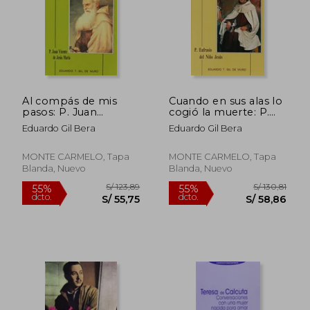
Al compás de mis
Cuando en sus alas lo
pasos: P. Juan
cogió la muerte: P.
S/ 180,10
S/ 158
40%
55%
Vicente de Jesús
Eufrasio del Niño
dcto.
dcto.
Eduardo Gil Bera
Eduardo Gil Bera
S/ 108,06
S/ 71,
María (KARMEL)
Jesús (KARMEL)
MONTE CARMELO, Tapa
MONTE CARMELO, Tapa
Blanda, Nuevo
Blanda, Nuevo