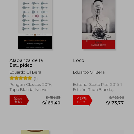
Alabanza de la
Loco
Estupidez
Eduardo Gil Bera
Eduardo Gil Bera
(1)
Penguin Clásicos, 2019,
Editorial Sexto Piso, 2016, 1
Tapa Blanda, Nuevo
Edición, Tapa Blanda,
Nuevo
S/ 106,49
S/ 140,
55%
55%
dcto.
dcto.
S/ 47,92
S/ 63,