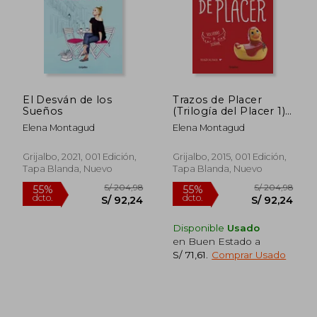
El Desván de los
Trazos de Placer
Sueños
(Trilogía del Placer 1)
(Ficción)
Elena Montagud
Elena Montagud
S/ 159,14
S/ 179
55%
55%
dcto.
dcto.
S/ 71,61
S/ 80,
Grijalbo, 2021, 001 Edición,
Grijalbo, 2015, 001 Edición,
Tapa Blanda, Nuevo
Tapa Blanda, Nuevo
Disponible
Usado
en Buen Estado a
S/ 71,61
.
Comprar Usado