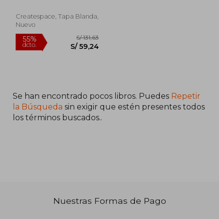
; Elena Montagud
Createspace, Tapa Blanda,
Nuevo
Se han encontrado pocos libros. Puedes
Repetir
la Búsqueda
sin exigir que estén presentes todos
los términos buscados..
S/ 147,87
S/ 192
55%
55%
dcto.
dcto.
S/ 66,54
S/ 86,
Nuestras Formas de Pago