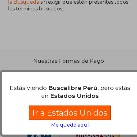
50%
la Búsqueda
sin exigir que estén presentes todos
dcto.
S/ 131,44
los términos buscados..
Nuestras Formas de Pago
Estás viendo
Buscalibre Perú
, pero estás
en
Estados Unidos
Ir a Estados Unidos
Me quedo aquí