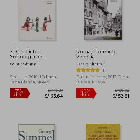
S/ 118,87
S/ 240,
55%
55%
dcto.
dcto.
S/ 53,49
S/ 108,
El Conflicto -
Roma, Florencia,
Sociología del
Venecia
Antagonismo
Georg Simmel
Georg Simmel
(1)
Sequitur, 2010, 1 Edición,
Casimiro Libros, 2013, Tapa
Tapa Blanda, Nuevo
Blanda, Nuevo