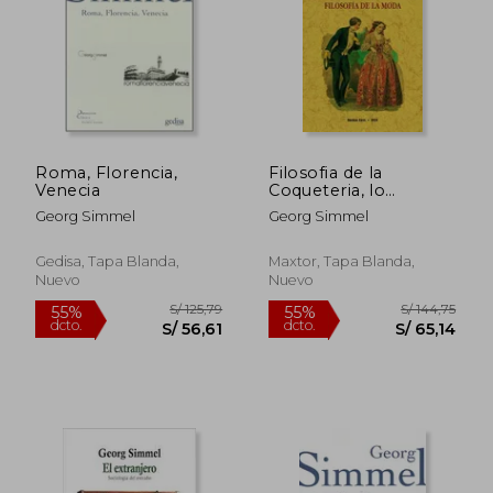
S/ 145,87
S/ 88,
55%
40%
dcto.
dcto.
S/ 65,64
S/ 52,
Roma, Florencia,
Filosofia de la
Venecia
Coqueteria, lo
Masculino y lo
Georg Simmel
Georg Simmel
Femenino, Filosofia
de la Moda
Gedisa, Tapa Blanda,
Maxtor, Tapa Blanda,
Nuevo
Nuevo