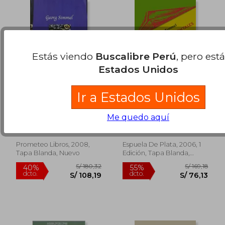
Estás viendo
Buscalibre Perú
, pero est
Estados Unidos
Ir a Estados Unidos
De la Esencia de la
Problemas
Cultura
Fundamentales de la
Me quedo aquí
Filosofía. Prólogo de
Georg Simmel
Georg Simmel
S/ 169,81
S/ 201,
50%
55%
Antonio Molina
dcto.
dcto.
S/ 84,91
S/ 90,
Flores
Prometeo Libros, 2008,
Espuela De Plata, 2006, 1
Tapa Blanda, Nuevo
Edición, Tapa Blanda,
Nuevo