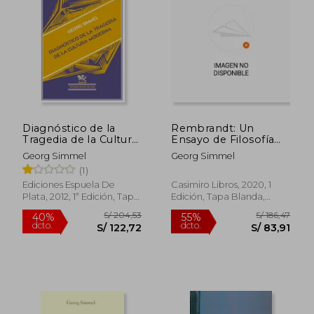
Diagnóstico de la
Rembrandt: Un
Tragedia de la Cultura
Ensayo de Filosofía
Moderna (Biblioteca
del Arte (Fuera de
Georg Simmel
Georg Simmel
Filosófica)
Coleccion)
(1)
Ediciones Espuela De
Casimiro Libros, 2020, 1
Plata, 2012, 1ª Edición, Tapa
Edición, Tapa Blanda,
Blanda, Nuevo
Nuevo