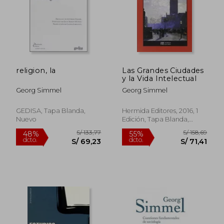
religion, la
Las Grandes Ciudades
y la Vida Intelectual
Georg Simmel
Georg Simmel
S/ 152,67
S/ 196
55%
55%
dcto.
dcto.
S/ 68,70
S/ 88,
GEDISA, Tapa Blanda,
Hermida Editores, 2016, 1
Nuevo
Edición, Tapa Blanda,
Nuevo