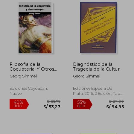
S/ 186,47
S/ 103
55%
40%
Filosofia de la
Diagnóstico de la
dcto.
dcto.
S/ 83,91
S/ 61,
Coqueteria: Y Otros
Tragedia de la Cultura
Ensayos
Moderna
Georg Simmel
Georg Simmel
Ediciones Coyoacan,
Ediciones Espuela De
Nuevo
Plata, 2016, 2 Edición, Tapa
Blanda, Nuevo