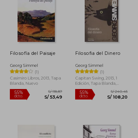
S/ 125,68
S/ 178,
55%
40%
dcto.
dcto.
S/ 56,56
S/ 107,
Filosofía del Paisaje
Filosofia del Dinero
Georg Simmel
Georg Simmel
(1)
(1)
Casimiro Libros, 2013, Tapa
Capitan Swing, 2013, 1
Blanda, Nuevo
Edición, Tapa Blanda,
Nuevo