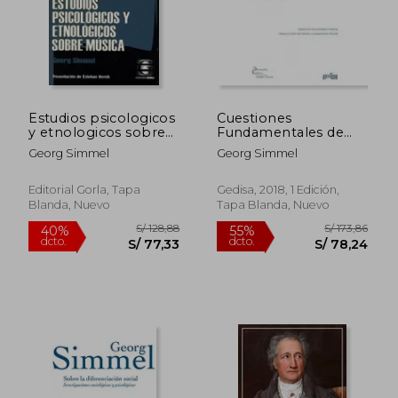
Estudios psicologicos
Cuestiones
y etnologicos sobre
Fundamentales de
musica
Sociologia
Georg Simmel
Georg Simmel
Editorial Gorla, Tapa
Gedisa, 2018, 1 Edición,
Blanda, Nuevo
Tapa Blanda, Nuevo
S/ 133,77
S/ 158
48%
55%
dcto.
dcto.
S/ 69,23
S/ 71,