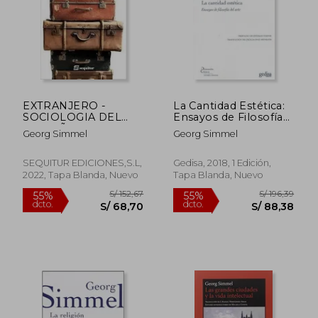
EXTRANJERO -
La Cantidad Estética:
S/ 125,79
S/ 144,
SOCIOLOGIA DEL
Ensayos de Filosofía
55%
55%
dcto.
dcto.
EXTRAÑO, EL
del Arte
S/ 56,61
S/ 65,
Georg Simmel
Georg Simmel
SEQUITUR EDICIONES,S.L,
Gedisa, 2018, 1 Edición,
2022, Tapa Blanda, Nuevo
Tapa Blanda, Nuevo