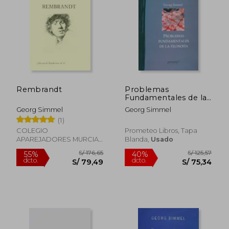
S/ 166,17
S/ 145
55%
55%
dcto.
dcto.
S/ 74,77
S/ 65,
Rembrandt
Problemas
Fundamentales de la
Filosofia
Georg Simmel
Georg Simmel
(1)
COLEGIO
Prometeo Libros, Tapa
APAREJADORES MURCIA,
Blanda,
Usado
Tapa Blanda, Nuevo