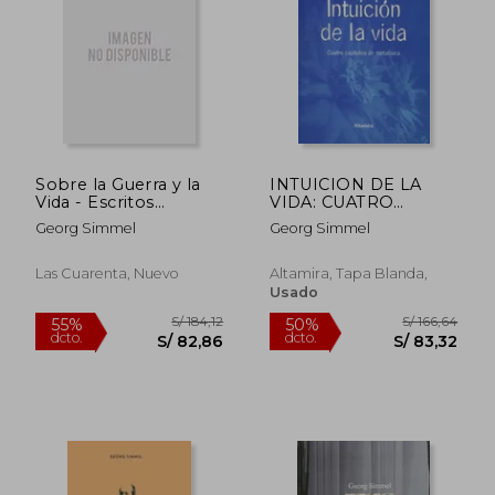
S/ 219,59
S/ 218,
55%
50%
dcto.
dcto.
S/ 98,82
S/ 109,
Sobre la Guerra y la
INTUICION DE LA
Vida - Escritos
VIDA: CUATRO
Belicistas
CAPITULOS DE
Georg Simmel
Georg Simmel
METAFISICA
Las Cuarenta, Nuevo
Altamira, Tapa Blanda,
Usado