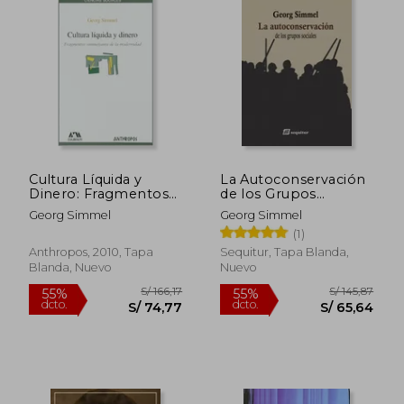
Cultura Líquida y
La Autoconservación
Dinero: Fragmentos
de los Grupos
Simmelianos de la
Sociales
Georg Simmel
Georg Simmel
Modernidad
(1)
Anthropos, 2010, Tapa
Sequitur, Tapa Blanda,
Blanda, Nuevo
Nuevo
S/ 88,78
S/ 211,
40%
55%
dcto.
dcto.
S/ 53,27
S/ 94,