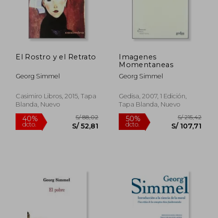
El Rostro y el Retrato
Imagenes
Momentaneas
Georg Simmel
Georg Simmel
Casimiro Libros, 2015, Tapa
Gedisa, 2007, 1 Edición,
Blanda, Nuevo
Tapa Blanda, Nuevo
S/ 161,11
S/ 205,
50%
55%
dcto.
dcto.
S/ 79,86
S/ 92,