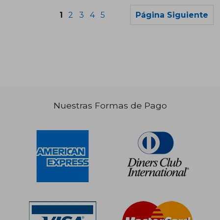
1
2
3
4
5
Página Siguiente
S/ 184,12
S/ 166,
55%
50%
dcto.
dcto.
S/ 82,86
S/ 83,
Nuestras Formas de Pago