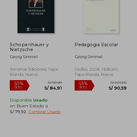
Schopenhauer y
Pedagogia Escolar
Nietzsche
S/ 94,96
S/ 119
40%
40%
dcto.
dcto.
Georg Simmel
Georg Simmel
S/ 56,97
S/ 71,
Terramar Ediciones, Tapa
Gedisa, 2008, 1 Edición,
Blanda, Nuevo
Tapa Blanda, Nuevo
Disponible
Usado
en Buen Estado a
S/ 79,92
.
Comprar Usado