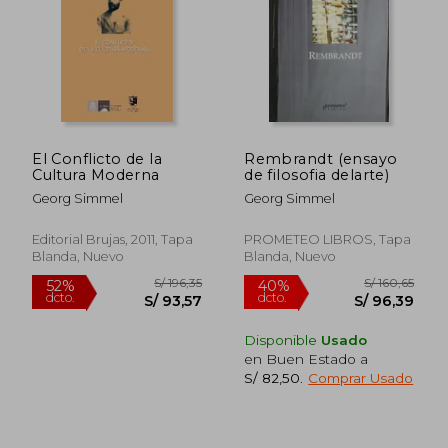
S/ 204,53
S/ 186
40%
55%
dcto.
dcto.
S/ 122,72
S/ 83,
El Conflicto de la
Rembrandt (ensayo
Cultura Moderna
de filosofia delarte)
Georg Simmel
Georg Simmel
Editorial Brujas, 2011, Tapa
PROMETEO LIBROS, Tapa
Blanda, Nuevo
Blanda, Nuevo
Disponible
Usado
en Buen Estado a
S/ 82,50
.
Comprar Usado