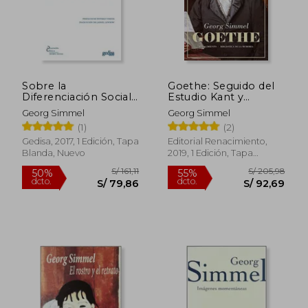
Sobre la
Goethe: Seguido del
Diferenciación Social
Estudio Kant y
(Dimensión Clásica.
Goethe Para la
Georg Simmel
Georg Simmel
Teoría Social. )
Historia de la
(1)
(2)
Concepción Moderna
del Mundo (Biblioteca
Gedisa, 2017, 1 Edición, Tapa
Editorial Renacimiento,
de la Memoria, Serie
Blanda, Nuevo
2019, 1 Edición, Tapa
Menor)
Blanda, Nuevo
S/ 128,88
S/ 173
40%
55%
dcto.
dcto.
S/ 77,33
S/ 78,