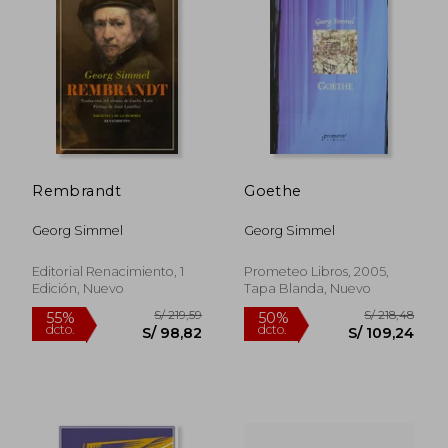
Rembrandt
Goethe
Georg Simmel
Georg Simmel
Editorial Renacimiento, 1
Prometeo Libros, 2005,
Edición, Nuevo
Tapa Blanda, Nuevo
S/ 180,32
S/ 169
40%
55%
dcto.
dcto.
S/ 108,19
S/ 76,