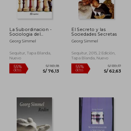
La Subordinacion -
El Secreto y las
Sociologia del
Sociedades Secretas
Sometimiento
Georg Simmel
Georg Simmel
Sequitur, Tapa Blanda,
Sequitur, 2015, 2 Edición,
Nuevo
Tapa Blanda, Nuevo
S/ 125,68
S/ 314
55%
50%
dcto.
dcto.
S/ 56,56
S/ 157,