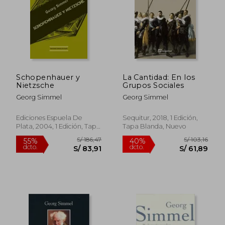
S/ 118,87
S/ 209,
55%
50%
dcto.
dcto.
S/ 53,49
S/ 104,
Schopenhauer y
La Cantidad: En los
Nietzsche
Grupos Sociales
Georg Simmel
Georg Simmel
Ediciones Espuela De
Sequitur, 2018, 1 Edición,
Plata, 2004, 1 Edición, Tapa
Tapa Blanda, Nuevo
Blanda, Nuevo