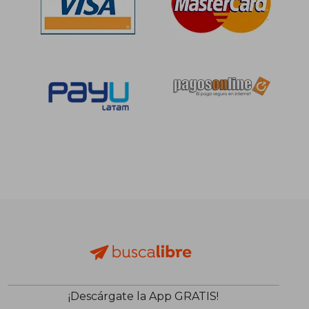
S/ 196,35
S/ 160,
52%
40%
dcto.
dcto.
S/ 93,57
S/ 96,
¡Descárgate la App GRATIS!