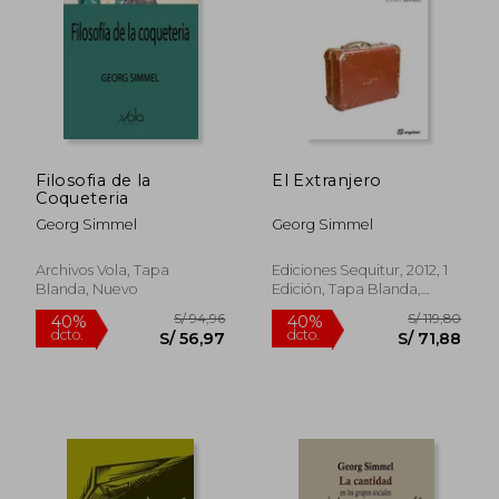
S/ 169,18
S/ 139
55%
55%
dcto.
dcto.
S/ 76,13
S/ 62,
Filosofia de la
El Extranjero
Coqueteria
Georg Simmel
Georg Simmel
Archivos Vola, Tapa
Ediciones Sequitur, 2012, 1
Blanda, Nuevo
Edición, Tapa Blanda,
Nuevo