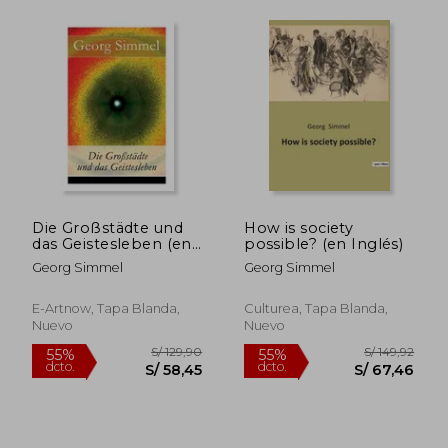
S/ 176,65
S/ 125
55%
40%
dcto.
dcto.
S/ 79,49
S/ 75,
Die Großstädte und
How is society
das Geistesleben (en
possible? (en Inglés)
Inglés)
Georg Simmel
Georg Simmel
E-Artnow, Tapa Blanda,
Culturea, Tapa Blanda,
Nuevo
Nuevo