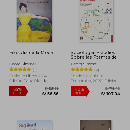
10%
10%
dcto.
dcto.
S/ 50,40
S/ 73,
Filosofia de la Moda
Sociología: Estudios
Sobre las Formas de
Socialización
Georg Simmel
Georg Simmel
(3)
(2)
Casimiro Libros, 2014, 1
Fondo De Cultura
Edición, Tapa Blanda,
Económica, 2015, 1 Edición,
Nuevo
Tapa Blanda, Nuevo