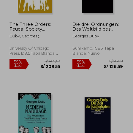
S/ 269,29
S/ 172,
55%
55%
dcto.
dcto.
S/ 121,18
S/ 77,
The Three Orders:
Die drei Ordnungen:
Feudal Society
Das Weltbild des
Imagined (en Inglés)
Feudalismus (en
Duby, Georges ;
Georges Duby
Alemán)
Goldhammer, Arthur
University Of Chicago
Suhrkamp, 1986, Tapa
Press, 1982, Tapa Blanda,
Blanda, Nuevo
Nuevo