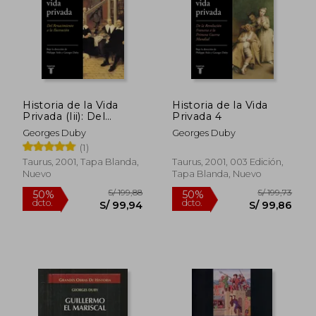
Historia de la Vida
Historia de la Vida
S/ 270,68
S/ 264,
Privada (Iii): Del
Privada 4
55%
55%
dcto.
dcto.
Renacimiento a la
S/ 121,80
S/ 118,
Georges Duby
Georges Duby
Ilustrac ion
(1)
Taurus, 2001, Tapa Blanda,
Taurus, 2001, 003 Edición,
Nuevo
Tapa Blanda, Nuevo