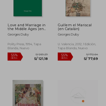
Love and Marriage in
Guillem el Mariscal
the Middle Ages (en
(en Catalán)
Inglés)
Georges Duby
Georges Duby
Polity Press, 1994, Tapa
U. Valencia, 2012, 1 Edición,
Blanda, Nuevo
Tapa Blanda, Nuevo
S/ 159,14
S/ 159
55%
55%
dcto.
dcto.
S/ 71,61
S/ 71,