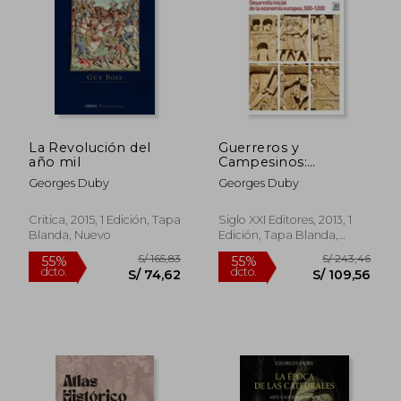
S/ 169,18
S/ 174
55%
50%
dcto.
dcto.
S/ 76,13
S/ 87,
La Revolución del
Guerreros y
año mil
Campesinos:
Desarrollo Inicial de la
Georges Duby
Georges Duby
Economia Europea ,
500-1200
Critica, 2015, 1 Edición, Tapa
Siglo XXI Editores, 2013, 1
Blanda, Nuevo
Edición, Tapa Blanda,
Nuevo