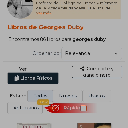
Profesor del Collège de France y miembro
de la Academia francesa. Fue una de las
Ver más
figuras más relevantes del panorama
intelectual europeo del siglo xx y un
revolucionario de los estudios medievales.
Libros de Georges Duby
Interesado en las realidades económicas,
las estructuras sociales y los sistemas de
representación.
Encontramos 86 Libros para
georges duby
Ordenar por
Comparte y
Ver:
gana dinero
Libros Físicos
Estado:
Todos
Nuevos
Usados
Nuevo
Anticuarios
Rápido