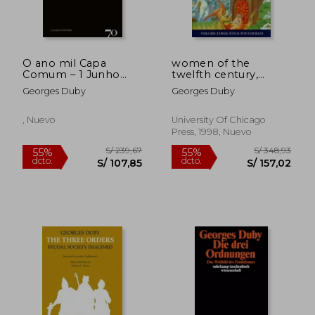
O ano mil Capa
women of the
Comum – 1 Junho
twelfth century,
2022 (en Portugués)
volume 3: eve and
Georges Duby
Georges Duby
the church (en
Inglés)
, Nuevo
University Of Chicago
Press, 1998, Nuevo