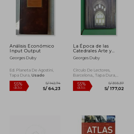
S/ 500,55
S/ 226,
55%
55%
dcto.
dcto.
S/ 225,25
S/ 101,
Análisis Económico
La Época de las
Input Output
Catedrales Arte y
Sociedad, 980-1420
Georges Duby
Georges Duby
Ed. Planeta De Agostini,
Círculo De Lectores,
Tapa Dura,
Usado
Barcelona,, Tapa Dura,
Usado