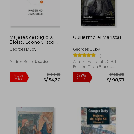
Mujeres del Siglo Xii:
Guillermo el Mariscal
Eloisa, Leonor, Iseo y
Algunas Otras
Georges Duby
Georges Duby
(1)
Andres Bello,
Usado
Alianza Editorial, 2019, 1
Edición, Tapa Blanda,
Nuevo
S/ 902,53
S/ 85,
55%
40%
dcto.
dcto.
S/ 406,14
S/ 51,