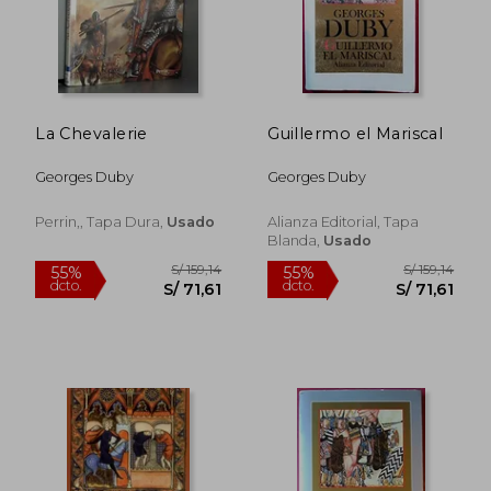
La Chevalerie
Guillermo el Mariscal
Georges Duby
Georges Duby
Perrin,, Tapa Dura,
Usado
Alianza Editorial, Tapa
Blanda,
Usado
S/ 511,71
S/ 247,
55%
55%
dcto.
dcto.
S/ 230,27
S/ 111,