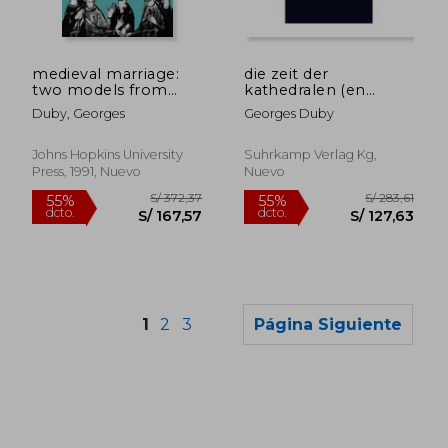
S/ 515,52
S/ 313
50%
55%
dcto.
dcto.
S/ 257,76
S/ 141,
medieval marriage:
die zeit der
two models from
kathedralen (en
twelfth-century
Alemán)
Duby, Georges
Georges Duby
france (en Inglés)
Johns Hopkins University
Suhrkamp Verlag Kg,
Press, 1991, Nuevo
Nuevo
1
2
3
Página Siguiente