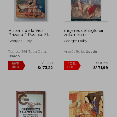
Historia de la Vida
mujeres del siglo xii
Privada 4 Rustica. El
volumen iii
Individuo en la
Georges Duby
Georges Duby
Europa Feudal
Taurus, 1991, Tapa Dura,
Andrés Bello,
Usado
Usado
S/ 90,53
S/ 219
40%
55%
dcto.
dcto.
S/ 54,32
S/ 98,