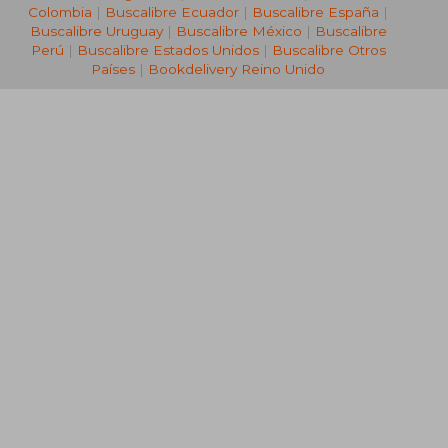
Colombia
|
Buscalibre Ecuador
|
Buscalibre España
|
Buscalibre Uruguay
|
Buscalibre México
|
Buscalibre
Perú
|
Buscalibre Estados Unidos
|
Buscalibre Otros
Países
|
Bookdelivery Reino Unido