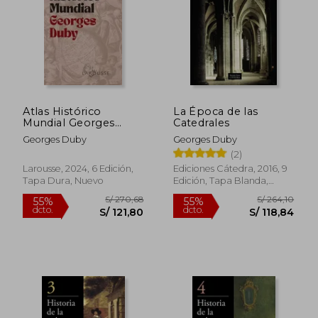
S/ 165,83
S/ 243,
55%
55%
dcto.
dcto.
S/ 74,62
S/ 109,
Atlas Histórico
La Época de las
Mundial Georges
Catedrales
Duby
Georges Duby
Georges Duby
(2)
Larousse, 2024, 6 Edición,
Ediciones Cátedra, 2016, 9
Tapa Dura, Nuevo
Edición, Tapa Blanda,
Nuevo