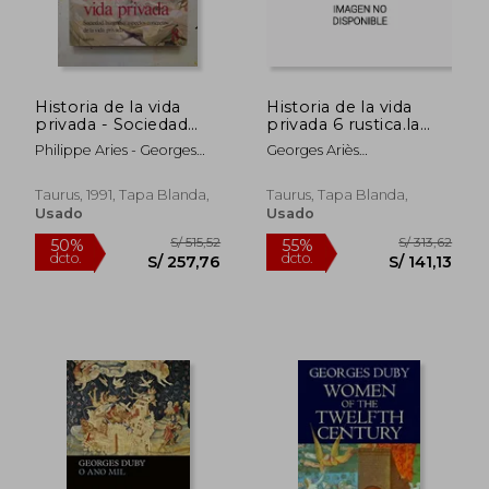
Historia de la vida
Historia de la vida
privada - Sociedad
privada 6 rustica.la
burguesa: Aspectos
comunidad ,el estado
Philippe Aries - Georges
Georges Ariès
concretos de la vida
y la fam
Duby
Philippe/Duby
privada - Vol. 8
Taurus, 1991, Tapa Blanda,
Taurus, Tapa Blanda,
Usado
Usado
S/ 257,85
S/ 162
55%
55%
dcto.
dcto.
S/ 116,03
S/ 73,