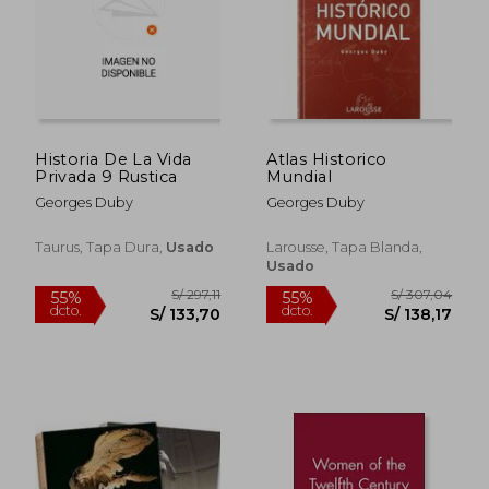
S/ 177,10
S/ 191
55%
55%
dcto.
dcto.
S/ 79,69
S/ 86,
Historia De La Vida
Atlas Historico
Privada 9 Rustica
Mundial
Georges Duby
Georges Duby
Taurus, Tapa Dura,
Usado
Larousse, Tapa Blanda,
Usado