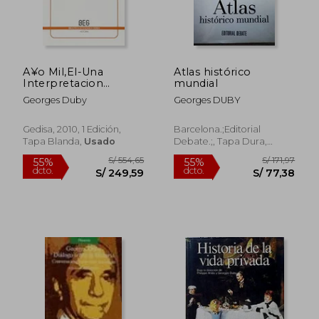
A¥o Mil,El-Una
Atlas histórico
Interpretacion
mundial
Diferente del
Georges Duby
Georges DUBY
Milenarismo
Gedisa, 2010, 1 Edición,
Barcelona.;Editorial
Tapa Blanda,
Usado
Debate.;, Tapa Dura,
Usado
S/ 179,66
S/ 237,
55%
55%
dcto.
dcto.
S/ 80,85
S/ 106,