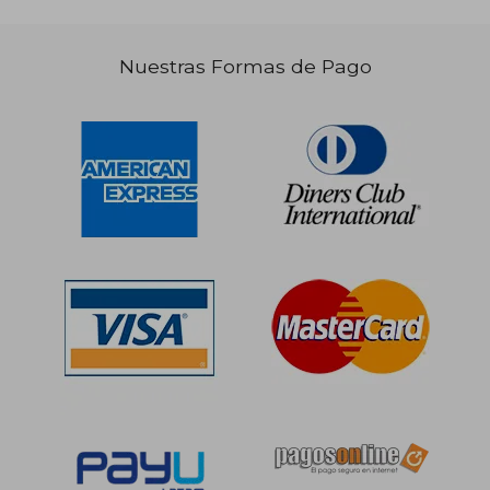
Nuestras Formas de Pago
S/ 239,67
S/ 348,
55%
55%
dcto.
dcto.
S/ 107,85
S/ 157,