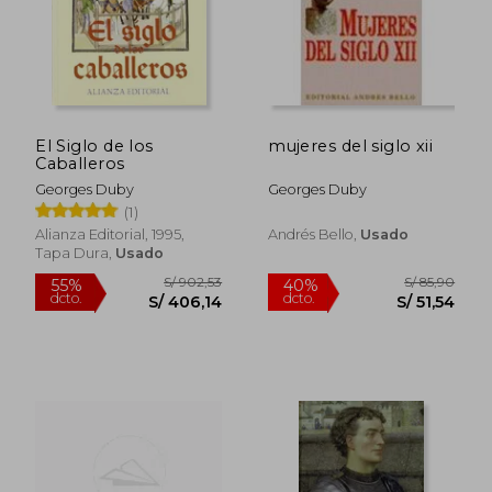
El Siglo de los
mujeres del siglo xii
Caballeros
Georges Duby
Georges Duby
(1)
Alianza Editorial, 1995,
Andrés Bello,
Usado
Tapa Dura,
Usado
S/ 159,14
S/ 102,
55%
40%
dcto.
dcto.
S/ 71,61
S/ 61,