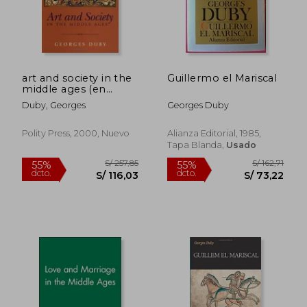
art and society in the
Guillermo el Mariscal
middle ages (en
Inglés)
Duby, Georges
Georges Duby
Polity Press, 2000, Nuevo
Alianza Editorial, 1985,
Tapa Blanda,
Usado
S/ 159,14
S/ 158
55%
55%
dcto.
dcto.
S/ 71,61
S/ 71,