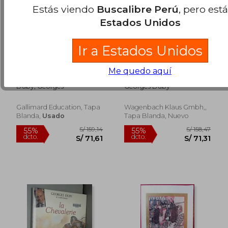
Estás viendo
Buscalibre Perú
, pero est
Estados Unidos
Ir a Estados Unidos
Guillaume Le
Kunst und
Me quedo aquí
Marechal (en Francés)
Gesellschaft im
Mittelalter
Duby, Georges
Georges Duby
(Wagenbachs Andere
Taschenbücher) (en
Alemán)
Gallimard Education, Tapa
Wagenbach Klaus Gmbh,,
Blanda,
Usado
Tapa Blanda, Nuevo
S/ 297,11
S/ 307,
55%
55%
dcto.
dcto.
S/ 133,70
S/ 138,