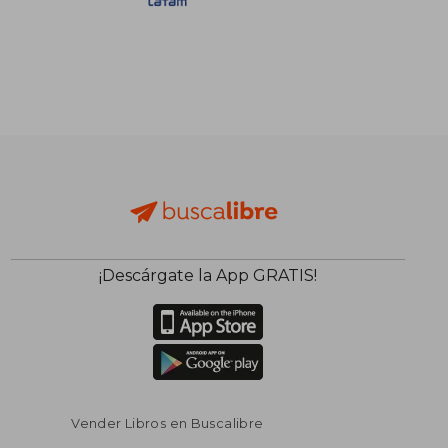
S/ 465,67
S/ 281
55%
55%
dcto.
dcto.
S/ 209,55
S/ 126,
¡Descárgate la App GRATIS!
Vender Libros en Buscalibre