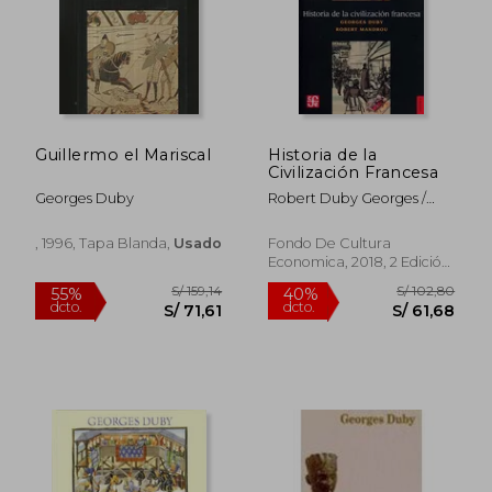
Guillermo el Mariscal
Historia de la
Civilización Francesa
Georges Duby
Robert Duby Georges /
Mandrou
S/ 199,88
S/ 199
50%
50%
dcto.
dcto.
S/ 99,94
S/ 99,
, 1996, Tapa Blanda,
Usado
Fondo De Cultura
Economica, 2018, 2 Edición,
Tapa Blanda, Nuevo