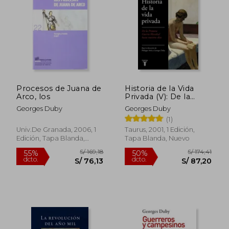
S/ 2.010,43
S/ 215,
55%
55%
dcto.
dcto.
S/ 904,69
S/ 96,
Procesos de Juana de
Historia de la Vida
Arco, los
Privada (V): De la
Primera Guerra
Georges Duby
Georges Duby
Mundial a n Uestros
(1)
Dias
Univ.De Granada, 2006, 1
Taurus, 2001, 1 Edición,
Edición, Tapa Blanda,
Tapa Blanda, Nuevo
Nuevo