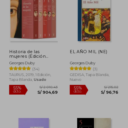
40%
55%
dcto.
dcto.
S/ 24,20
S/ 72,
Historia de las
EL AÑO MIL (NE)
mujeres (Edición
estuche)
Georges Duby
Georges Duby
(34)
(3)
TAURUS, 2019, 1 Edición,
GEDISA, Tapa Blanda,
Tapa Blanda,
Usado
Nuevo