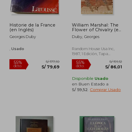
S/ 554,65
S/ 171
55%
55%
dcto.
dcto.
S/ 249,59
S/ 77,
Historie de la France
William Marshal: The
(en Inglés)
Flower of Chivalry (en
Inglés)
Georges Duby
Duby, Georges
,
Usado
Random House Usa Inc,
1987, 1 Edición, Tapa
Blanda, Nuevo
Disponible
Usado
en Buen Estado a
S/ 59,52
.
Comprar Usado