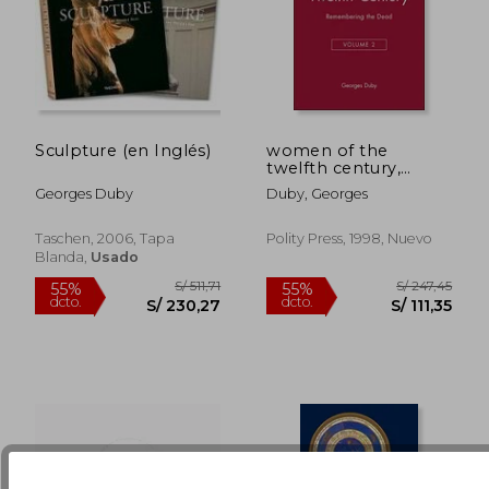
Sculpture (en Inglés)
women of the
twelfth century,
remembering the
Georges Duby
Duby, Georges
dead (en Inglés)
S/ 142,74
S/ 393,
55%
55%
Taschen, 2006, Tapa
Polity Press, 1998, Nuevo
dcto.
dcto.
S/ 64,23
S/ 177,
Blanda,
Usado