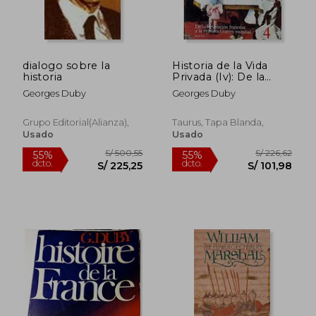
dialogo sobre la
Historia de la Vida
historia
Privada (Iv): De la
Revolucion Francesa
Georges Duby
Georges Duby
a la Primera Guerra
Mundial
Grupo Editorial(alianza),
Taurus, Tapa Blanda,
Usado
Usado