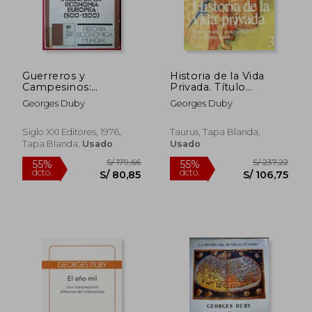
Guerreros y
Historia de la Vida
Campesinos:
Privada. Título
Desarrollo Inicial de la
Original: Histoire de la
Georges Duby
Georges Duby
Economia Europea
vie privée. Tomo 3:
(500-1200)
Poder privado y
poder público en la
Siglo XXI Editores, 1976,
Taurus, Tapa Blanda,
Europa feudal.
Tapa Blanda,
Usado
Usado
Traducido por
Francisco Pérez
Gutiérrez.
S/ 162,71
S/ 119
55%
40%
dcto.
dcto.
S/ 73,22
S/ 71,