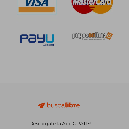
S/ 169,30
S/ 245,
55%
55%
dcto.
dcto.
S/ 76,18
S/ 110,
¡Descárgate la App GRATIS!