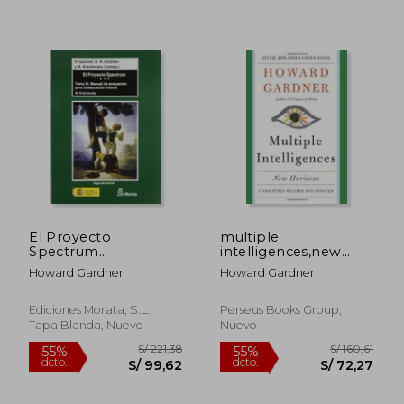
S/ 328,12
S/ 289,
55%
40%
dcto.
dcto.
S/ 147,65
S/ 173,
El Proyecto
multiple
Spectrum
intelligences,new
(Paperback)
horizons
Howard Gardner
Howard Gardner
Ediciones Morata, S.L.,
Perseus Books Group,
Tapa Blanda, Nuevo
Nuevo