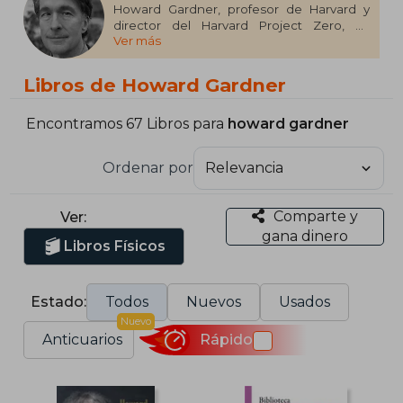
Howard Gardner, profesor de Harvard y
director del Harvard Project Zero, es
Ver más
conocido por su teoría de las inteligencias
múltiples (musical, cinético-corporal,
lógico-matemática, lingüística, espacial,
Libros de Howard Gardner
interpersonal 1 e intrapersonal), expuesta
en "Estructuras de la mente" (Frames of
Mind). También destacan sus libros
Encontramos 67 Libros para
howard gardner
"Inteligencias múltiples" y "La inteligencia
reformulada". Doctor Honoris Causa y
Ordenar por
Premio Príncipe de Asturias de Ciencias
Sociales (2011), es un autor prolífico en
cognición y educación.
Comparte y
Ver:
gana dinero
Libros Físicos
Estado:
Todos
Nuevos
Usados
Nuevo
Anticuarios
Rápido