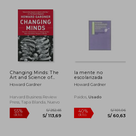
S/ 201,37
S/ 287,
40%
55%
dcto.
dcto.
S/ 120,82
S/ 129,
Changing Minds: The
la mente no
Art and Science of
escolarizada
Changing Our Own
Howard Gardner
Howard Gardner
and Other Peoples
Minds (en Inglés)
Harvard Business Review
Paidos,
Usado
Press, Tapa Blanda, Nuevo