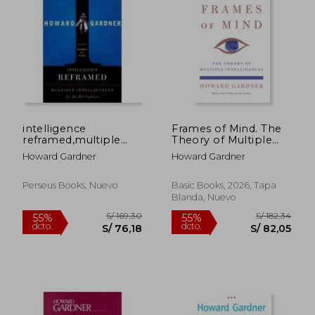
intelligence
Frames of Mind. The
reframed,multiple
Theory of Multiple
intelligences for the
Intelligences
Howard Gardner
Howard Gardner
21st century
Perseus Books, Nuevo
Basic Books, 2026, Tapa
Blanda, Nuevo