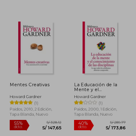
Mentes Creativas
La Educación de la
Mente y el
Conocimiento de las
Howard Gardner
Howard Gardner
Disciplinas: Lo que
(1)
(1)
Todos los Estudiantes
Deberían
Paidos, 2010, 2 Edición,
Paidos, 2000, 1 Edición,
Comprender
Tapa Blanda, Nuevo
Tapa Blanda, Nuevo