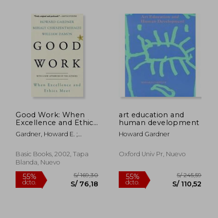
S/ 169,30
S/ 182,
55%
55%
dcto.
dcto.
S/ 76,18
S/ 82,
Good Work: When
art education and
Excellence and Ethics
human development
Meet (en Inglés)
Gardner, Howard E. ;
Howard Gardner
Csikszentmihalyi, Mihaly ;
Damon, William
Basic Books, 2002, Tapa
Oxford Univ Pr, Nuevo
Blanda, Nuevo