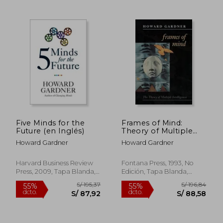
S/ 221,38
S/ 160
55%
55%
dcto.
dcto.
S/ 99,62
S/ 72,
Five Minds for the
Frames of Mind:
Future (en Inglés)
Theory of Multiple
Intelligences (en
Howard Gardner
Howard Gardner
Inglés)
Harvard Business Review
Fontana Press, 1993, No
Press, 2009, Tapa Blanda,
Edición, Tapa Blanda,
Nuevo
Nuevo