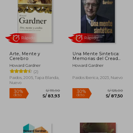
30%
30%
dcto.
dcto.
S/ 55,93
S/ 52,
Arte, Mente y
Una Mente Sintetica:
Cerebro
Memorias del Creador
de la Teoria de las
Howard Gardner
Howard Gardner
Inteligencias
(2)
Multiples
Paidos, 2005, Tapa Blanda,
Paidos Iberica, 2023, Nuevo
Nuevo
Rápido
Rápido