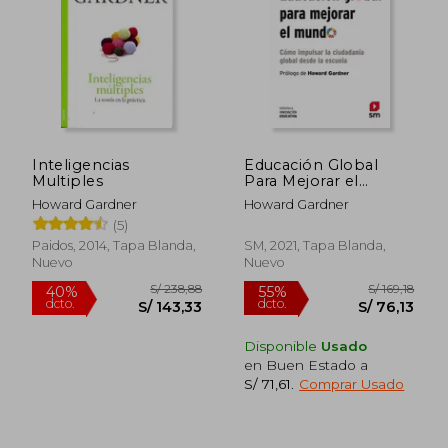
S/ 147,38
S/ 148
55%
40%
dcto.
dcto.
S/ 66,32
S/ 88,
Inteligencias
Educación Global
Multiples
Para Mejorar el
Mundo: Cómo
Howard Gardner
Howard Gardner
Impulsar la
(5)
Ciudadanía Global
Desde la Escuela
Paidos, 2014, Tapa Blanda,
SM, 2021, Tapa Blanda,
Nuevo
Nuevo
Disponible
Usado
en Buen Estado a
S/ 71,61
.
Comprar Usado