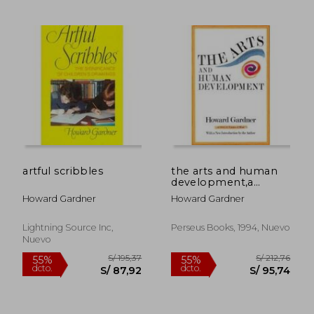
S/ 197,21
S/ 227,
55%
55%
dcto.
dcto.
S/ 88,74
S/ 102,
artful scribbles
the arts and human
development,a
psychological study
Howard Gardner
Howard Gardner
of the artistic process
Lightning Source Inc,
Perseus Books, 1994, Nuevo
Nuevo