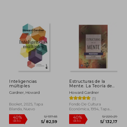
Inteligencias
Estructuras de la
múltiples
Mente. La Teoría de
las Inteligencias
Gardner, Howard
Howard Gardner
S/ 215,88
S/ 253,
50%
55%
Múltiples
dcto.
dcto.
(1)
S/ 107,94
S/ 114,
Booket, 2025, Tapa
Fondo De Cultura
Blanda, Nuevo
Económica, 1994, Tapa
Blanda, Nuevo