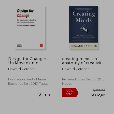
S/ 195,37
S/ 196,
55%
55%
dcto.
dcto.
Design for Change:
creating minds,an
S/ 87,92
S/ 88,
Un Movimiento
anatomy of creativity
Educativo Para
as seen through the
Howard Gardner
Howard Gardner
Cambiar el Mundo
lives of freud, einstein,
picasso, stravinsky,
eliot, g
Fundación Santa María-
Perseus Books Group, 2011,
Ediciones Sm, 2017, Tapa
Nuevo
Blanda, Nuevo