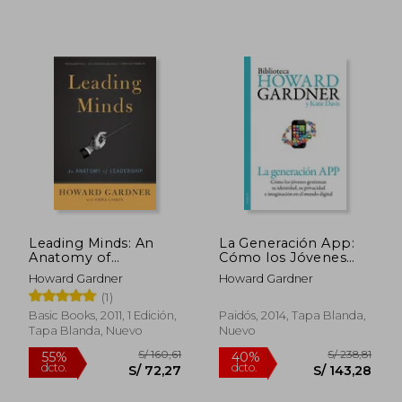
S/ 137,65
S/ 220,
40%
40%
dcto.
dcto.
S/ 82,59
S/ 132,
Leading Minds: An
La Generación App:
Anatomy of
Cómo los Jóvenes
Leadership (en
Gestionan su
Howard Gardner
Howard Gardner
Inglés)
Identidad, su
(1)
Privacidad y su
Imaginación en el
Basic Books, 2011, 1 Edición,
Paidós, 2014, Tapa Blanda,
Mundo Digital
Tapa Blanda, Nuevo
Nuevo