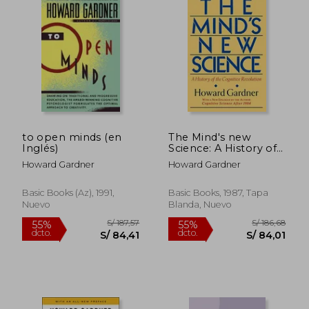
to open minds (en
The Mind's new
Inglés)
Science: A History of
the Cognitive
Howard Gardner
Howard Gardner
Revolution (en
Inglés)
Basic Books (az), 1991,
Basic Books, 1987, Tapa
Nuevo
Blanda, Nuevo
S/ 157,35
S/ 160
55%
55%
dcto.
dcto.
S/ 70,81
S/ 72,