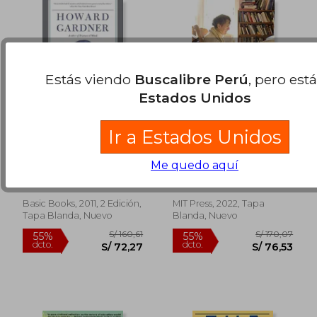
Estás viendo
Buscalibre Perú
, pero est
Estados Unidos
Ir a Estados Unidos
The Unschooled
A Synthesizing Mind:
Mind: How Children
A Memoir From the
Me quedo aquí
Think and how
Creator of Multiple
Howard Gardner
Howard Gardner
Schools Should Teach
Intelligences Theory
(en Inglés)
(en Inglés)
Basic Books, 2011, 2 Edición,
MIT Press, 2022, Tapa
Tapa Blanda, Nuevo
Blanda, Nuevo
S/ 151,91
S/ 156
55%
55%
dcto.
dcto.
S/ 68,36
S/ 70,