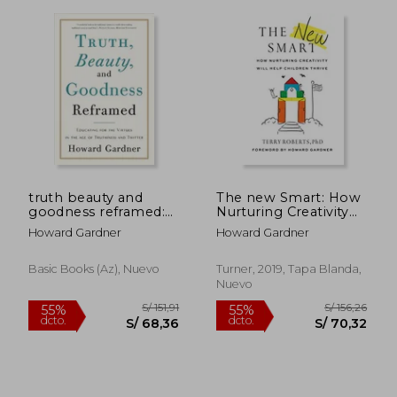
truth beauty and
The new Smart: How
goodness reframed:
Nurturing Creativity
S/ 252,65
S/ 101,
educating for the
Will Help Children
55%
40%
Howard Gardner
Howard Gardner
virtues in the age of
Thrive (en Inglés)
dcto.
dcto.
S/ 113,69
S/ 60,
truthiness and twitter
(en Inglés)
Basic Books (az), Nuevo
Turner, 2019, Tapa Blanda,
Nuevo