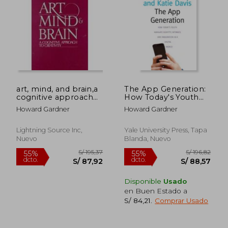
S/ 187,57
S/ 186
55%
55%
dcto.
dcto.
S/ 84,41
S/ 84,
art, mind, and brain,a
The App Generation:
cognitive approach
How Today's Youth
to creativity
Navigate Identity,
Howard Gardner
Howard Gardner
Intimacy, and
Imagination in a
Digital World
Lightning Source Inc,
Yale University Press, Tapa
Nuevo
Blanda, Nuevo
Disponible
Usado
en Buen Estado a
S/ 84,21
.
Comprar Usado