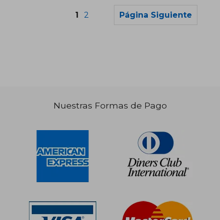
1
2
Página Siguiente
Nuestras Formas de Pago
S/ 195,37
S/ 212
55%
55%
dcto.
dcto.
S/ 87,92
S/ 95,