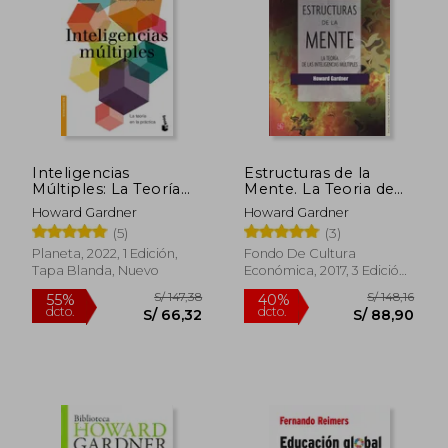
S/ 119,90
S/ 125,
30%
30%
dcto.
dcto.
S/ 83,93
S/ 87,
Inteligencias
Estructuras de la
Múltiples: La Teoría
Mente. La Teoria de
en la Práctica
las Inteligencias
Howard Gardner
Howard Gardner
Multiples
(5)
(3)
Planeta, 2022, 1 Edición,
Fondo De Cultura
Tapa Blanda, Nuevo
Económica, 2017, 3 Edición,
Tapa Blanda, Nuevo