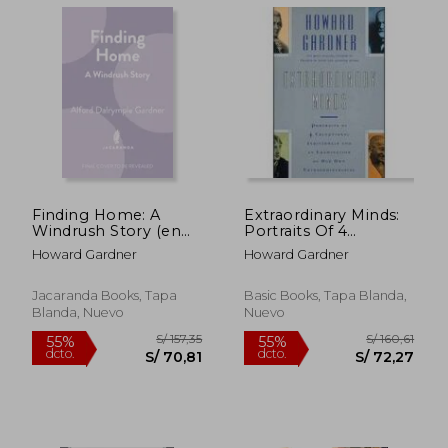
Finding Home: A
Extraordinary Minds:
Windrush Story (en
Portraits Of 4
Inglés)
Exceptional
Howard Gardner
Howard Gardner
Individuals And An
Examination Of Our
S/ 182,
Own
Jacaranda Books, Tapa
Basic Books, Tapa Blanda,
55%
Extraordinariness
dcto.
S/ 191,11
S/ 82,
Blanda, Nuevo
Nuevo
(Masterminds Series)
(en Inglés)