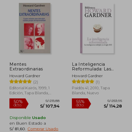
Mentes
La Inteligencia
Extraordinarias
Reformulada: Las
Inteligencias
Howard Gardner
Howard Gardner
Múltiples en el Siglo
(2)
(1)
xxi (Biblioteca
S/ 212,79
S/ 226,
55%
55%
Howard Gardner)
Editorial Kairós, 1999, 1
Paidós 41, 2010, Tapa
dcto.
dcto.
S/ 95,75
S/ 101,
Edición, Tapa Blanda,
Blanda, Nuevo
Nuevo
Disponible
Usado
en Buen Estado a
S/ 81,60
.
Comprar Usado