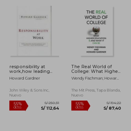
S/ 195,37
S/ 196
55%
55%
dcto.
dcto.
S/ 87,92
S/ 88,
responsibility at
The Real World of
work,how leading
College: What Higher
professionals act (or
Education is and
Howard Gardner
Wendy Fischman; Howard
don´t act)
What it can be (en
Gardner
responsibly
Inglés)
John Wiley & Sons Inc,
The Mit Press, Tapa Blanda,
Nuevo
Nuevo