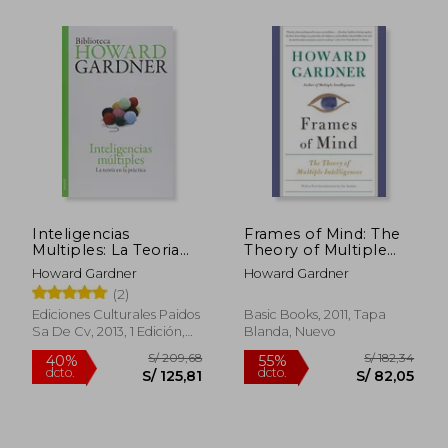
S/ 238,88
S/ 169
40%
55%
dcto.
dcto.
S/ 143,33
S/ 76,
Inteligencias
Frames of Mind: The
Multiples: La Teoria
Theory of Multiple
en la Practica
Intelligences (en
Howard Gardner
Howard Gardner
Inglés)
(2)
Ediciones Culturales Paidos
Basic Books, 2011, Tapa
Sa De Cv, 2013, 1 Edición,
Blanda, Nuevo
Tapa Blanda, Nuevo