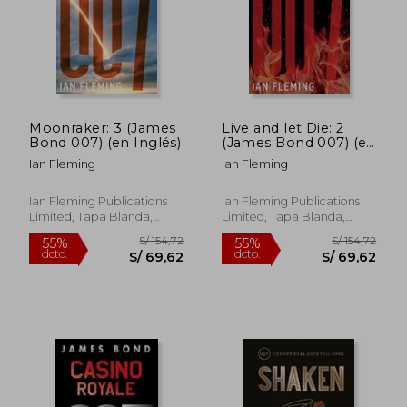
Moonraker: 3 (James
Live and let Die: 2
Bond 007) (en Inglés)
(James Bond 007) (en
Inglés)
Ian Fleming
Ian Fleming
S/ 101,34
S/ 154
40%
55%
dcto.
dcto.
S/ 60,80
S/ 69,
Ian Fleming Publications
Ian Fleming Publications
Limited, Tapa Blanda,
Limited, Tapa Blanda,
Nuevo
Nuevo