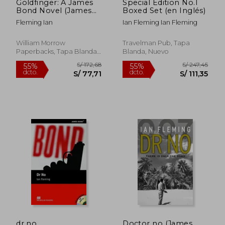
Goldfinger: A James
Special Edition No.1
Bond Novel (James
Boxed Set (en Inglés)
Bond, 7) (en Inglés)
Fleming Ian
Ian Fleming Ian Fleming
William Morrow
Travelman Pub, Tapa
Paperbacks, Tapa Blanda,
Blanda, Nuevo
Nuevo
S/ 159,14
S/ 266,
55%
55%
dcto.
dcto.
S/ 71,61
S/ 119,
dr no
Doctor no (James