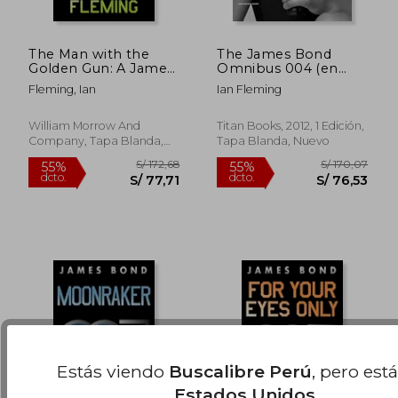
The Man with the
The James Bond
Golden Gun: A James
Omnibus 004 (en
Bond Novel (en
Inglés)
Fleming, Ian
Ian Fleming
Inglés)
S/ 172,68
S/ 172
55%
55%
dcto.
dcto.
S/ 77,71
S/ 77,
William Morrow And
Titan Books, 2012, 1 Edición,
Company, Tapa Blanda,
Tapa Blanda, Nuevo
Nuevo
Estás viendo
Buscalibre Perú
, pero est
Estados Unidos