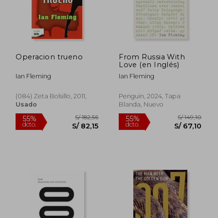
Operacion trueno
From Russia With
Love (en Inglés)
Ian Fleming
Ian Fleming
(084) Zeta Bolsillo, 2011,
Penguin, 2024, Tapa
Usado
Blanda, Nuevo
S/ 73,90
S/ 157
40%
50%
dcto.
dcto.
S/ 44,34
S/ 78,