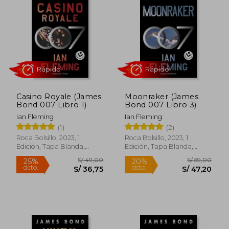
Casino Royale (James
Moonraker (James
Bond 007 Libro 1)
Bond 007 Libro 3)
Ian Fleming
Ian Fleming
(1)
(2)
Rápido
Rápido
Roca Bolsillo, 2023, 1
Roca Bolsillo, 2023, 1
Edición, Tapa Blanda,
Edición, Tapa Blanda,
Nuevo
Nuevo
S/ 49,00
S/ 59,