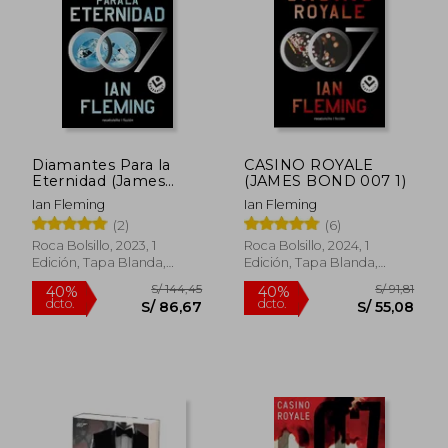
S/ 59,00
S/ 59,
20%
20%
dcto.
dcto.
S/ 47,20
S/ 47,
Diamantes Para la
CASINO ROYALE
Eternidad (James
(JAMES BOND 007 1)
Bond 007 Libro 4)
Ian Fleming
Ian Fleming
(2)
(6)
Roca Bolsillo, 2023, 1
Roca Bolsillo, 2024, 1
Edición, Tapa Blanda,
Edición, Tapa Blanda,
Nuevo
Nuevo