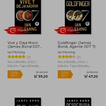
25%
20%
dcto.
dcto.
S/ 36,75
S/ 47,
Vive y Deja Morir
Goldfinger (James
(James Bond 007
Bond, Agente 007 7)
Libro 2)
Ian Fleming
Ian Fleming
(2)
(2)
Roca Bolsillo, 2023, 1
Roca Bolsillo, 2024, 1
Edición, Tapa Blanda,
Edición, Tapa Blanda,
Rápido
Rápido
Nuevo
Nuevo