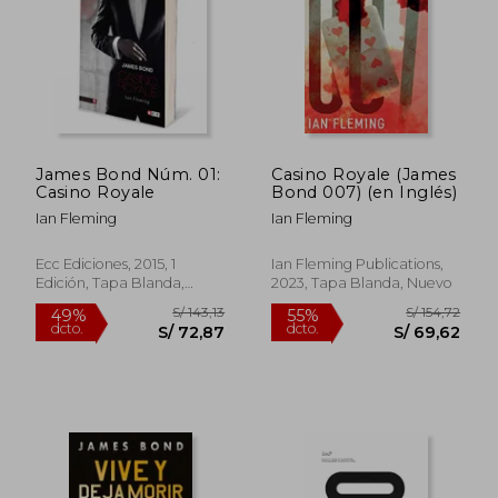
S/ 144,45
S/ 91
40%
40%
dcto.
dcto.
S/ 86,67
S/ 55,
James Bond Núm. 01:
Casino Royale (James
Casino Royale
Bond 007) (en Inglés)
Ian Fleming
Ian Fleming
Ecc Ediciones, 2015, 1
Ian Fleming Publications,
Edición, Tapa Blanda,
2023, Tapa Blanda, Nuevo
Nuevo