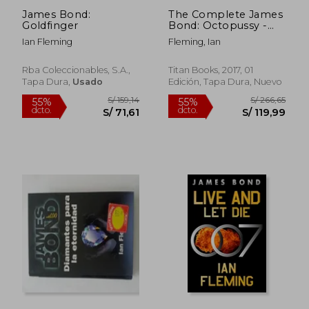
James Bond:
The Complete James
Goldfinger
Bond: Octopussy -
the Classic Comic
Ian Fleming
Fleming, Ian
Strip Collection 1966-
69 (en Inglés)
Rba Coleccionables, S.A.,
Titan Books, 2017, 01
Tapa Dura,
Usado
Edición, Tapa Dura, Nuevo
S/ 199,52
S/ 219
55%
55%
dcto.
dcto.
S/ 89,78
S/ 98,