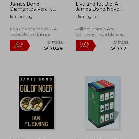
James Bond:
Live and let Die: A
Diamantes Para la
James Bond Novel
Eternidad
(James Bond, 2) (en
Ian Fleming
Fleming, Ian
Inglés)
Rba Coleccionables, S.A.,
William Morrow And
Tapa Blanda,
Usado
Company, Tapa Blanda,
Nuevo
S/ 154,72
S/ 254,
55%
55%
dcto.
dcto.
S/ 69,62
S/ 114,