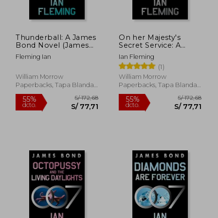
S/ 154,72
S/ 154
55%
55%
dcto.
dcto.
S/ 69,62
S/ 69,
Thunderball: A James
On her Majesty's
Bond Novel (James
Secret Service: A
Bond, 9) (en Inglés)
James Bond Novel
Fleming Ian
Ian Fleming
(en Inglés)
(1)
William Morrow
William Morrow
Paperbacks, Tapa Blanda,
Paperbacks, Tapa Blanda,
Nuevo
Nuevo