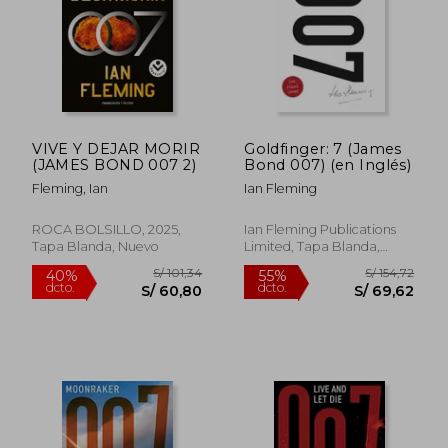
VIVE Y DEJAR MORIR
Goldfinger: 7 (James
S/ 143,13
S/ 154
(JAMES BOND 007 2)
Bond 007) (en Inglés)
49%
55%
dcto.
dcto.
S/ 72,87
S/ 69,
Fleming, Ian
Ian Fleming
ROCA BOLSILLO, 2025,
Ian Fleming Publications
Tapa Blanda, Nuevo
Limited, Tapa Blanda,
Nuevo