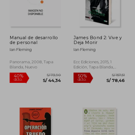
Manual de desarrollo
James Bond 2: Vive y
de personal
Deja Morir
Ian Fleming
Ian Fleming
Panorama, 2008, Tapa
Ecc Ediciones, 2015, 1
Blanda, Nuevo
Edición, Tapa Blanda,
Nuevo
S/ 172,68
S/ 206,
55%
55%
dcto.
dcto.
S/ 77,71
S/ 92,