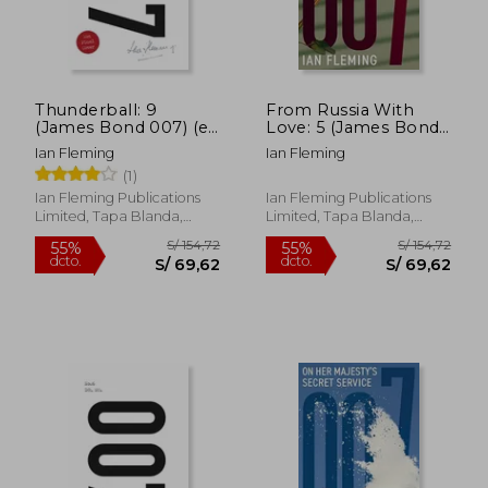
Thunderball: 9
From Russia With
(James Bond 007) (en
Love: 5 (James Bond
Inglés)
007) (en Inglés)
Ian Fleming
Ian Fleming
(1)
Ian Fleming Publications
Ian Fleming Publications
Limited, Tapa Blanda,
Limited, Tapa Blanda,
Nuevo
Nuevo
S/ 154,72
S/ 154
55%
55%
dcto.
dcto.
S/ 69,62
S/ 69,