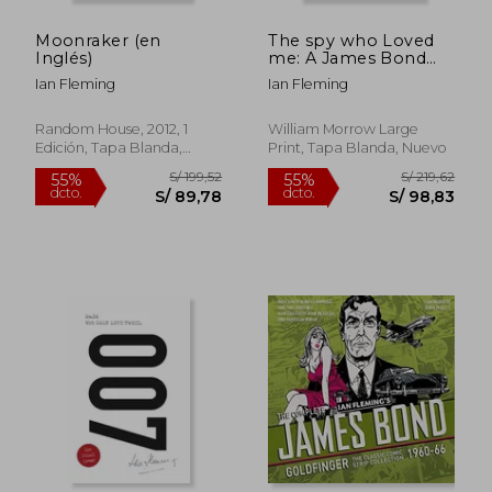
Moonraker (en
The spy who Loved
Inglés)
me: A James Bond
Novel (en Inglés)
Ian Fleming
Ian Fleming
Random House, 2012, 1
William Morrow Large
Edición, Tapa Blanda,
Print, Tapa Blanda, Nuevo
Usado
S/ 172,68
S/ 172
55%
55%
dcto.
dcto.
S/ 77,71
S/ 77,