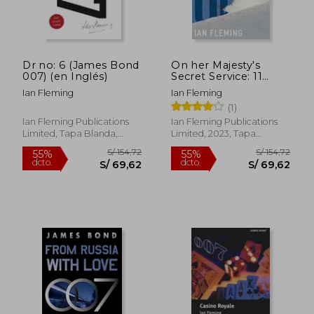
Dr no: 6 (James Bond
On her Majesty's
007) (en Inglés)
Secret Service: 11
(James Bond 007) (en
Ian Fleming
Ian Fleming
Inglés)
(1)
Ian Fleming Publications
Ian Fleming Publications
Limited, Tapa Blanda,
Limited, 2023, Tapa
Nuevo
Blanda, Nuevo