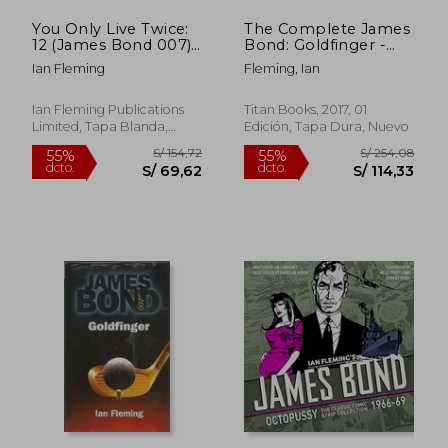
You Only Live Twice:
The Complete James
12 (James Bond 007)
Bond: Goldfinger -
(en Inglés)
the Classic Comic
Ian Fleming
Fleming, Ian
Strip Collection 1960-
66 (James Bond:
Classic Collection) (en
Ian Fleming Publications
Titan Books, 2017, 01
Inglés)
Limited, Tapa Blanda,
Edición, Tapa Dura, Nuevo
Nuevo
S/ 172,68
S/ 196
55%
55%
dcto.
dcto.
S/ 77,71
S/ 88,