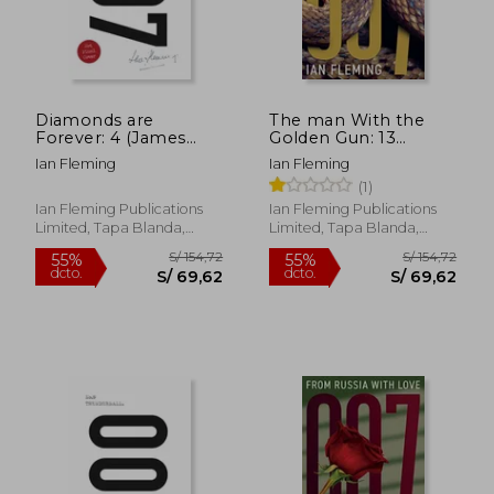
Diamonds are
The man With the
Forever: 4 (James
Golden Gun: 13
Bond 007) (en Inglés)
(James Bond 007) (en
Ian Fleming
Ian Fleming
Inglés)
(1)
Ian Fleming Publications
Ian Fleming Publications
Limited, Tapa Blanda,
Limited, Tapa Blanda,
Nuevo
Nuevo
S/ 182,56
S/ 149
55%
55%
dcto.
dcto.
S/ 82,15
S/ 67,