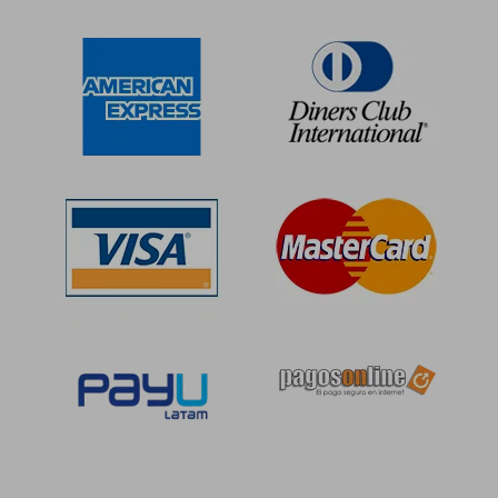
S/ 173,86
S/ 172
55%
55%
dcto.
dcto.
S/ 78,24
S/ 77,