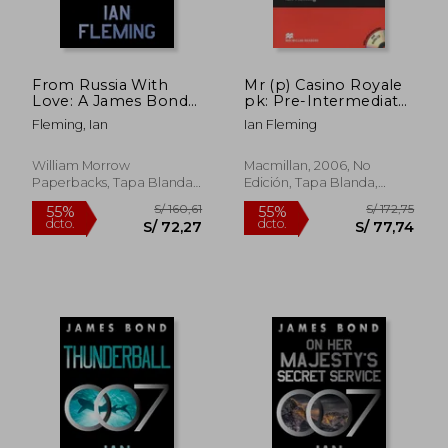
S/ 154,72
S/ 154
55%
55%
dcto.
dcto.
S/ 69,62
S/ 69,
From Russia With
Mr (p) Casino Royale
Love: A James Bond
pk: Pre-Intermediate
Novel (James Bond,
(Macmillan Readers
Fleming, Ian
Ian Fleming
5) (en Inglés)
2006) (en Inglés)
William Morrow
Macmillan, 2006, No
Paperbacks, Tapa Blanda,
Edición, Tapa Blanda,
Nuevo
Usado