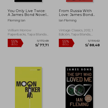
You Only Live Twice:
From Russia With
A James Bond Novel
Love: James Bond
(en Inglés)
007 (en Inglés)
Fleming Ian
Ian Fleming
William Morrow
Vintage Classics, 2012, 1
Paperbacks, Tapa Blanda,
Edición, Tapa Blanda,
Nuevo
Usado
S/ 172,68
S/ 170,
55%
55%
dcto.
dcto.
S/ 77,71
S/ 76,