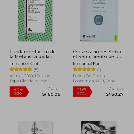
S/ 159,00
S/ 62,
20%
40%
dcto.
dcto.
S/ 127,20
S/ 37,
Fundamentacion de
Observaciones Sobre
la Metafisica de las
el Sentimiento de lo
Costumbres
Bello y lo Sublime
Immanuel Kant
Immanuel Kant
(5)
(1)
Austral, 2018, 1 Edición,
Fondo De Cultura
Tapa Blanda, Nuevo
Economica, 2019, Tapa
Blanda, Nuevo