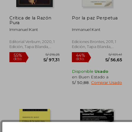
Crítica de la Razón
Por la paz Perpetua
Pura
Immanuel Kant
Immanuel Kant
S/ 359,28
S/ 174,
50%
55%
dcto.
dcto.
S/ 179,64
S/ 78,
Editorial Verbum, 2020, 1
Ediciones Brontes, 2011, 1
Edición, Tapa Blanda,
Edición, Tapa Blanda,
Nuevo
Nuevo
Disponible
Usado
en Buen Estado a
S/ 50,88
.
Comprar Usado