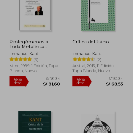
Prolegómenos a
Crítica del Juicio
Toda Metafísica
Futura que Haya de
Immanuel Kant
Immanuel Kant
Poder Presentarse
(3)
(2)
S/ 139,17
S/ 139,
Como Ciencia
55%
40%
dcto.
dcto.
S/ 62,63
S/ 83,
Istmo, 1999, 1 Edición, Tapa
Austral, 2013, 1ª Edición,
Blanda, Nuevo
Tapa Blanda, Nuevo