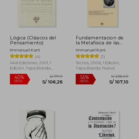
Lógica (Clásicos del
Fundamentacion de
Pensamiento)
la Metafisica de las
Costumbres
Immanuel Kant
Immanuel Kant
(4)
(1)
Akal Ediciones, 2001, 1
Tecnos, 2006, 1 Edición,
S/ 216,25
S/ 101
55%
44%
Edición, Tapa Blanda,
Tapa Blanda, Nuevo
dcto.
dcto.
S/ 97,31
S/ 56,
Nuevo