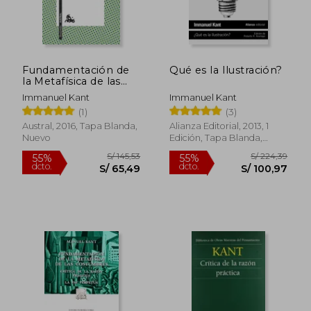
Fundamentación de
Qué es la Ilustración?
la Metafísica de las
Costumbres
Immanuel Kant
Immanuel Kant
(1)
(3)
Austral, 2016, Tapa Blanda,
Alianza Editorial, 2013, 1
Nuevo
Edición, Tapa Blanda,
Usado
S/ 201,30
S/ 152
55%
55%
dcto.
dcto.
S/ 90,59
S/ 68,