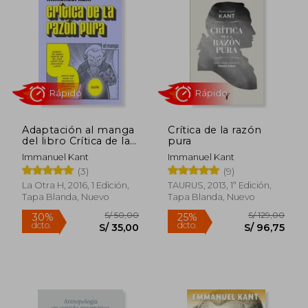
Adaptación al manga
Crítica de la razón
del libro Crítica de la
pura
razón pura de
Immanuel Kant
Immanuel Kant
Immanuel Kant
(3)
(9)
Rápido
Rápido
La Otra H, 2016, 1 Edición,
TAURUS, 2013, 1ª Edición,
Tapa Blanda, Nuevo
Tapa Blanda, Nuevo
S/ 50,00
S/ 129,