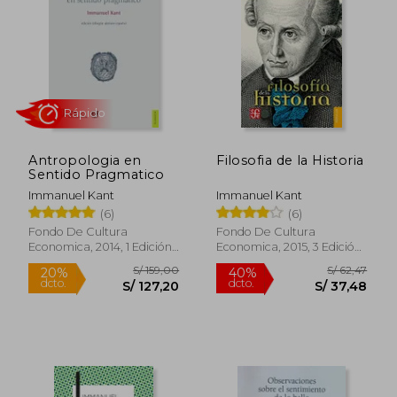
30%
25%
dcto.
dcto.
S/ 35,00
S/ 96,
Antropologia en
Filosofia de la Historia
Sentido Pragmatico
Immanuel Kant
Immanuel Kant
(6)
(6)
Fondo De Cultura
Fondo De Cultura
Economica, 2014, 1 Edición,
Economica, 2015, 3 Edición,
Rápido
Tapa Blanda, Nuevo
Tapa Blanda, Nuevo