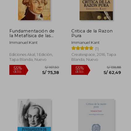
Fundamentación de
Critica de la Razon
la Metafísica de las
Pura
Costumbres
Immanuel Kant
Immanuel Kant
(1)
Ediciones Akal, 1 Edición,
Createspace, 2016, Tapa
Tapa Blanda, Nuevo
Blanda, Nuevo
S/ 177,11
S/ 238,
40%
55%
dcto.
dcto.
S/ 106,26
S/ 107,