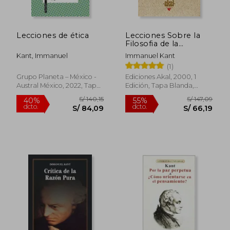
Lecciones de ética
Lecciones Sobre la
S/ 135,94
S/ 189
Filosofia de la
55%
55%
dcto.
dcto.
Religion
S/ 61,17
S/ 85,
Kant, Immanuel
Immanuel Kant
(1)
Grupo Planeta – México -
Ediciones Akal, 2000, 1
Austral México, 2022, Tapa
Edición, Tapa Blanda,
Blanda, Nuevo
Nuevo