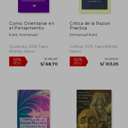
S/ 167,50
S/ 138
55%
55%
dcto.
dcto.
S/ 75,38
S/ 62,
Como Orientarse en
Critica de la Razon
el Pensamiento
Practica
Kant, Immanuel
Immanuel Kant
Quadrata, 2018, Tapa
Colihue, 2013, Tapa Blanda,
Blanda, Nuevo
Nuevo