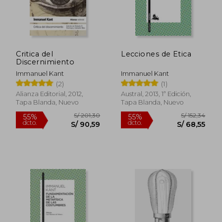
Critica del
Lecciones de Etica
Discernimiento
Immanuel Kant
Immanuel Kant
(2)
(1)
Alianza Editorial, 2012,
Austral, 2013, 1ª Edición,
Tapa Blanda, Nuevo
Tapa Blanda, Nuevo
S/ 116,57
S/ 197,
55%
55%
dcto.
dcto.
S/ 52,46
S/ 88,