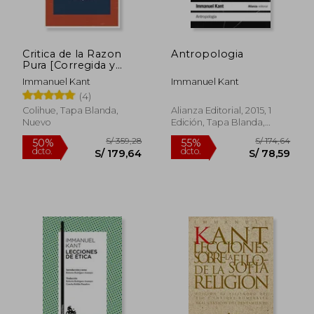
S/ 92,71
S/ 238,
40%
55%
dcto.
dcto.
S/ 55,63
S/ 107,
Critica de la Razon
Antropologia
Pura [Corregida y
Ampliada]
Immanuel Kant
Immanuel Kant
(4)
Colihue, Tapa Blanda,
Alianza Editorial, 2015, 1
Nuevo
Edición, Tapa Blanda,
Nuevo