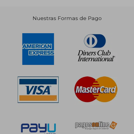
Nuestras Formas de Pago
S/ 218,36
S/ 227,
55%
55%
dcto.
dcto.
S/ 98,26
S/ 102,