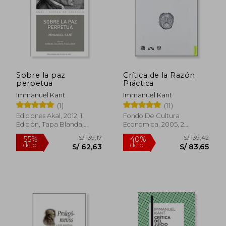
Sobre la paz
Crítica de la Razón
S/ 106,05
S/ 139
perpetua
Práctica
55%
55%
dcto.
dcto.
S/ 47,72
S/ 62,
Immanuel Kant
Immanuel Kant
(1)
(11)
Ediciones Akal, 2012, 1
Fondo De Cultura
Edición, Tapa Blanda,
Economica, 2005, 2
Nuevo
Edición, Tapa Blanda,
Nuevo