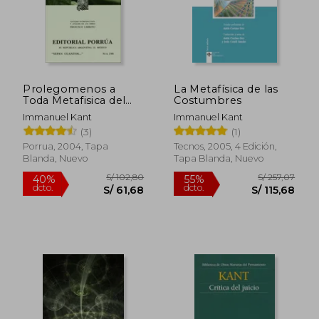
Prolegomenos a
La Metafísica de las
Toda Metafisica del
Costumbres
Porvenir;
Immanuel Kant
Immanuel Kant
Orservaciones Sobre
(3)
(1)
el Sentimiento de lo
Bello y lo Sublime;
Porrua, 2004, Tapa
Tecnos, 2005, 4 Edición,
Critica del Juicio
Blanda, Nuevo
Tapa Blanda, Nuevo
S/ 238,89
S/ 167
55%
55%
dcto.
dcto.
S/ 107,50
S/ 75,