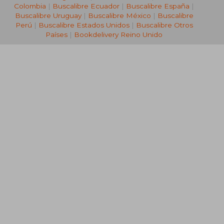
Colombia
|
Buscalibre Ecuador
|
Buscalibre España
|
Buscalibre Uruguay
|
Buscalibre México
|
Buscalibre
Perú
|
Buscalibre Estados Unidos
|
Buscalibre Otros
Países
|
Bookdelivery Reino Unido