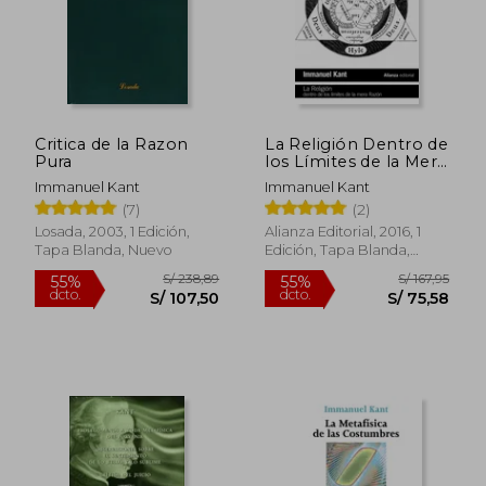
Critica de la Razon
La Religión Dentro de
Pura
los Límites de la Mera
Razón
Immanuel Kant
Immanuel Kant
(7)
(2)
Losada, 2003, 1 Edición,
Alianza Editorial, 2016, 1
Tapa Blanda, Nuevo
Edición, Tapa Blanda,
S/ 181,34
S/ 152
55%
55%
Nuevo
dcto.
dcto.
S/ 81,60
S/ 68,