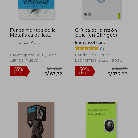
Fundamentos de la
Crítica de la razón
Metafisica de las
pura (en Bilingüe)
Costumbres
Immanuel Kant
Immanuel Kant
(1)
Createspace, 2015, Tapa
Fondo De Cultura
Blanda, Nuevo
Económica, 2025, Tapa
Blanda, Nuevo
S/ 154,68
S/ 128
55%
55%
dcto.
dcto.
S/ 69,60
S/ 58,