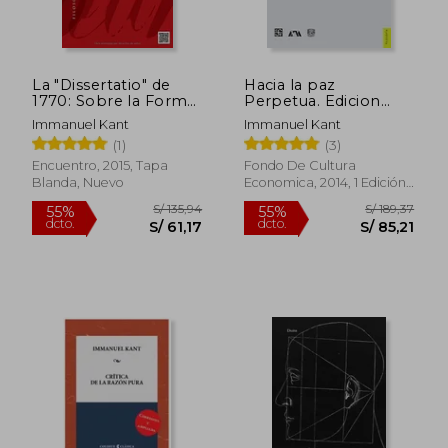
S/ 145,53
S/ 224,
55%
55%
dcto.
dcto.
S/ 65,49
S/ 100,
La "Dissertatio" de
Hacia la paz
1770: Sobre la Forma
Perpetua. Edicion
y los Principios del
Bilingüe Alemán-
Immanuel Kant
Immanuel Kant
Mundo Sensible y del
Español
(1)
(3)
Inteligible
Encuentro, 2015, Tapa
Fondo De Cultura
Blanda, Nuevo
Economica, 2014, 1 Edición,
Tapa Blanda, Nuevo