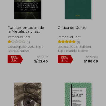
Fundamentacion de
Critica del Juicio
la Metafisica y las
Costumbres
Immanuel Kant
Immanuel Kant
(Spanish) Edition
(1)
(1)
Createspace, 2017, Tapa
Losada, 2005, 1 Edición,
Blanda, Nuevo
Tapa Blanda, Nuevo
S/ 102,80
S/ 257,
40%
55%
dcto.
dcto.
S/ 61,68
S/ 115,