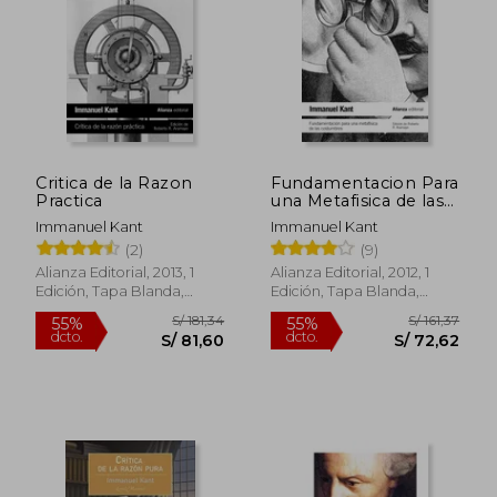
S/ 100,11
S/ 100,
40%
40%
dcto.
dcto.
S/ 60,06
S/ 60,
Critica de la Razon
Fundamentacion Para
Practica
una Metafisica de las
Costumbres
Immanuel Kant
Immanuel Kant
(2)
(9)
Alianza Editorial, 2013, 1
Alianza Editorial, 2012, 1
Edición, Tapa Blanda,
Edición, Tapa Blanda,
Nuevo
Nuevo