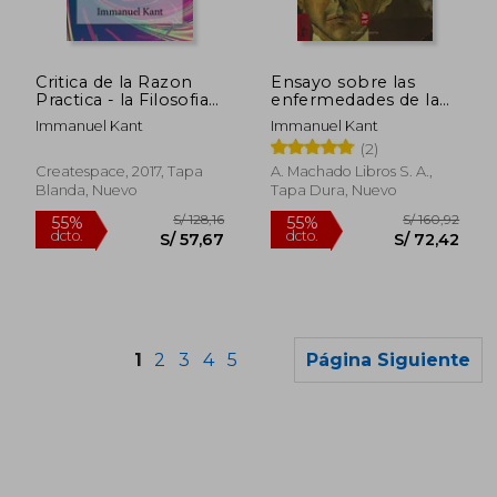
S/ 140,71
S/ 265,
55%
50%
dcto.
dcto.
S/ 63,32
S/ 132,
Critica de la Razon
Ensayo sobre las
Practica - la Filosofia
enfermedades de la
Moral ( Spanish)
cabeza (Márgenes)
Immanuel Kant
Immanuel Kant
Edition
(2)
Createspace, 2017, Tapa
A. Machado Libros S. A.,
Blanda, Nuevo
Tapa Dura, Nuevo
1
2
3
4
5
Página Siguiente