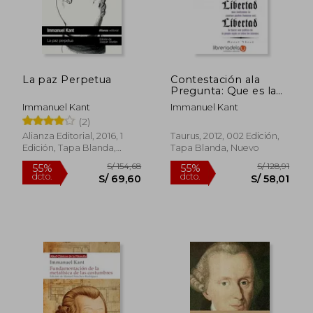
La paz Perpetua
Contestación ala
Pregunta: Que es la
Ilustración?
Immanuel Kant
Immanuel Kant
(2)
Alianza Editorial, 2016, 1
Taurus, 2012, 002 Edición,
Edición, Tapa Blanda,
Tapa Blanda, Nuevo
Nuevo
S/ 241,12
S/ 154
55%
55%
dcto.
dcto.
S/ 108,50
S/ 69,