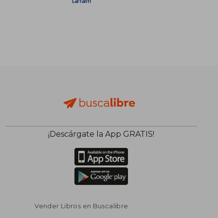
S/ 152,67
S/ 206
55%
50%
dcto.
dcto.
S/ 68,70
S/ 103,
¡Descárgate la App GRATIS!
Vender Libros en Buscalibre