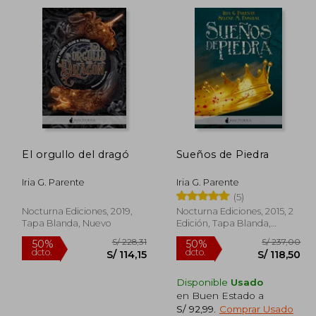
140,98
S/ 199,04
55%
55%
dcto.
dcto.
84,59
S/ 89,57
El orgullo del dragó
Sueños de Piedra
Iria G. Parente
Iria G. Parente
(5)
Nocturna Ediciones, 2019,
Nocturna Ediciones, 2015, 2
Tapa Blanda, Nuevo
Edición, Tapa Blanda,
Nuevo
Disponible
Usado
en Buen Estado a
S/ 92,99
.
Comprar Usado