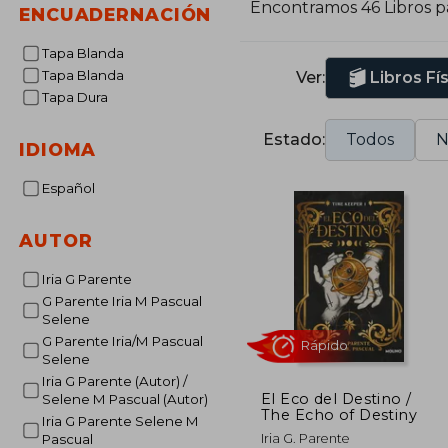
Encontramos 46 Libros 
ENCUADERNACIÓN
Tapa Blanda
Tapa Blanda
Ver:
Libros Fí
Tapa Dura
Estado:
Todos
N
IDIOMA
Español
AUTOR
Iria G Parente
G Parente Iria M Pascual
Selene
G Parente Iria/M Pascual
Selene
Iria G Parente (Autor) /
El Eco del Destino /
Selene M Pascual (Autor)
The Echo of Destiny
Iria G Parente Selene M
Rápido
Iria G. Parente
Pascual