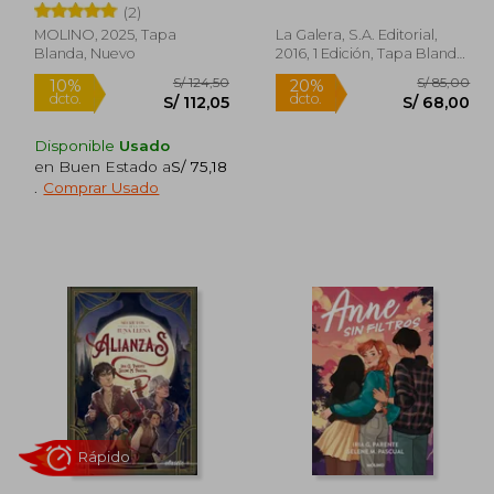
(2)
MOLINO, 2025, Tapa
La Galera, S.A. Editorial,
Blanda, Nuevo
2016, 1 Edición, Tapa Blanda,
Nuevo
Disponible
Usado
en Buen Estado a
S/ 75,18
.
Comprar Usado
 89,00
S/ 124,50
10%
20%
dcto.
dcto.
71,20
S/ 112,05