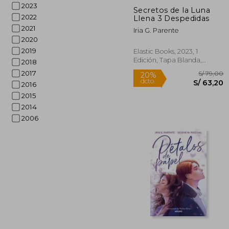
2023
Secretos de la Luna
2022
Llena 3 Despedidas
2021
Iria G. Parente
2020
2019
Elastic Books, 2023, 1
Rápido
Edición, Tapa Blanda,
2018
Nuevo
2017
2016
2015
2014
2006
S/
20%
dcto.
S/ 