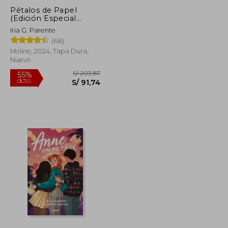
Pétalos de Papel
(Edición Especial
Limitada con
Iria G. Parente
Contenido Extra y
(68)
Cantos Tintados)
Molino, 2024, Tapa Dura,
Nuevo
S/ 66,32
S/ 203,87
55%
dcto.
S/ 50,00
S/ 91,74