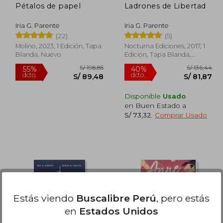
Pétalos de papel
Ladrones de Libertad
Iria G. Parente
Iria G. Parente
(22)
(5)
Molino, 2023, 1 Edición, Tapa
Nocturna Ediciones, 2017, 1
Blanda, Nuevo
Edición, Tapa Blanda,
Nuevo
Disponible
Usado
en Buen Estado a
S/ 73,32
.
Comprar Usado
 163,41
S/ 198,85
55%
40%
dcto.
dcto.
73,53
S/ 89,48
Estás viendo
Buscalibre Perú
, pero estás
en
Estados Unidos