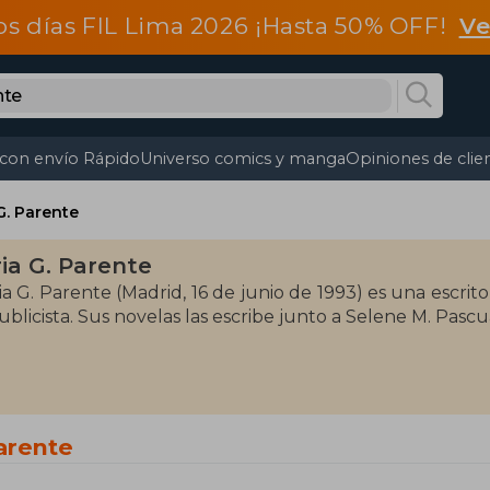
os días FIL Lima 2026 ¡Hasta 50% OFF!
Ve
 con envío Rápido
Universo comics y manga
Opiniones de clie
 G. Parente
ria G. Parente
ria G. Parente (Madrid, 16 de junio de 1993) es una escri
ublicista. Sus novelas las escribe junto a Selene M. Pascu
Parente