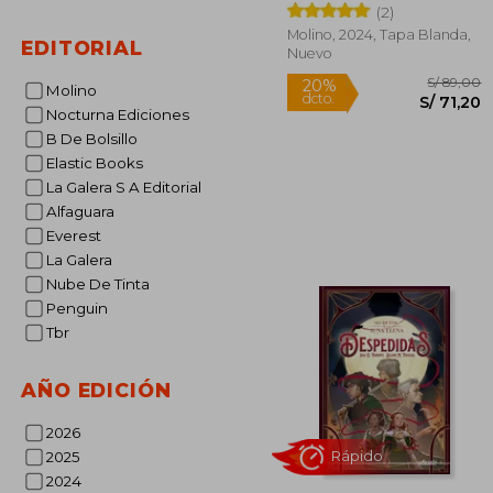
(2)
Molino, 2024, Tapa Blanda,
EDITORIAL
Nuevo
Molino
Nocturna Ediciones
B De Bolsillo
Elastic Books
La Galera S A Editorial
S/
20%
Alfaguara
dcto.
S/ 
Everest
La Galera
Nube De Tinta
Penguin
Tbr
AÑO EDICIÓN
2026
2025
2024