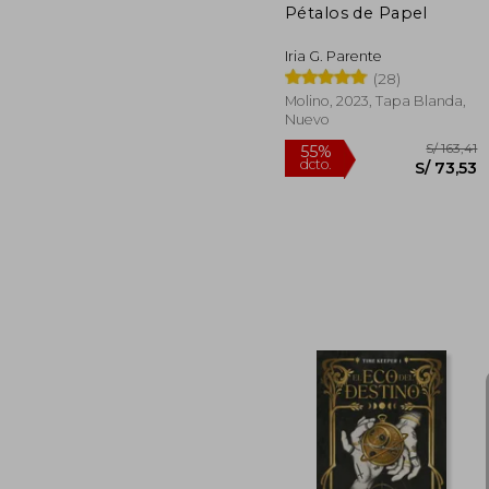
Pétalos de Papel
Iria G. Parente
(28)
Molino, 2023, Tapa Blanda,
Nuevo
S/
55%
dcto.
S/ 