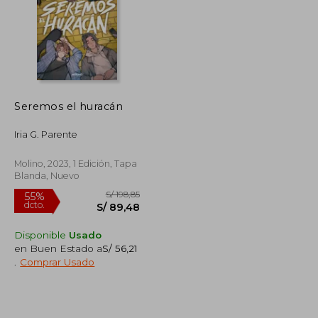
S/ 111,50
S/ 225,41
50%
dcto.
S/ 66,90
S/ 112,70
Seremos el huracán
Iria G. Parente
Molino, 2023, 1 Edición, Tapa
Blanda, Nuevo
Disponible
Usado
en Buen Estado a
S/ 56,21
.
Comprar Usado