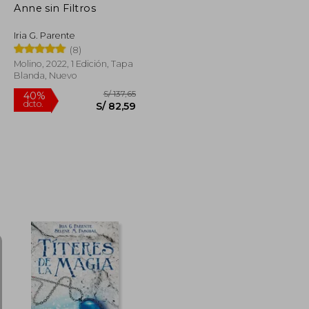
Anne sin Filtros
Iria G. Parente
(8)
Molino, 2022, 1 Edición, Tapa
Blanda, Nuevo
S/ 136,44
S/ 137,65
40%
dcto.
S/ 81,87
S/ 82,59