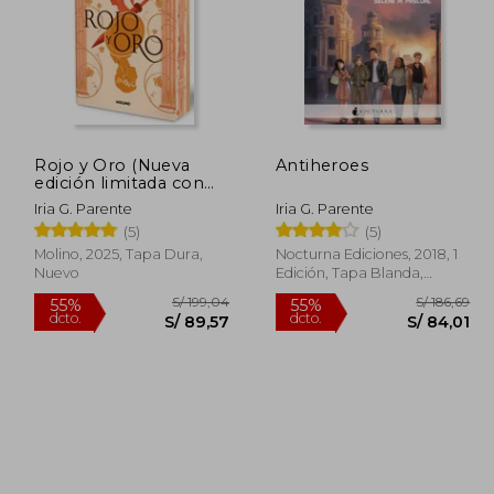
 155,81
S/ 191,60
55%
40%
dcto.
dcto.
93,49
S/ 86,22
Rojo y Oro (Nueva
Antiheroes
edición limitada con
cantos tintados)
Iria G. Parente
Iria G. Parente
(5)
(5)
Molino, 2025, Tapa Dura,
Nocturna Ediciones, 2018, 1
Nuevo
Edición, Tapa Blanda,
Nuevo