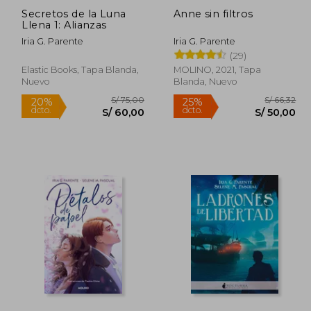
Secretos de la Luna
Anne sin filtros
Llena 1: Alianzas
Iria G. Parente
Iria G. Parente
(29)
Elastic Books, Tapa Blanda,
MOLINO, 2021, Tapa
Rápido
Nuevo
Blanda, Nuevo
 79,00
S/ 75,00
20%
25%
dcto.
dcto.
63,20
S/ 60,00