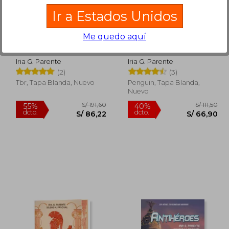
Ir a Estados Unidos
Me quedo aquí
Imperio
Anne sin filtros
Iria G. Parente
Iria G. Parente
(2)
(3)
Tbr, Tapa Blanda, Nuevo
Penguin, Tapa Blanda,
Nuevo