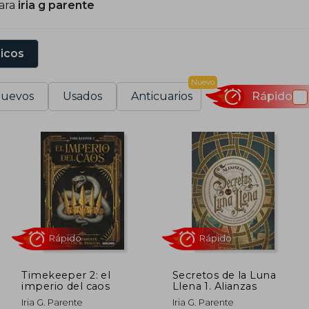
para
iria g parente
sicos
Nuevo
uevos
Usados
Anticuarios
Rápido
Timekeeper 2: el
Secretos de la Luna
imperio del caos
Llena 1. Alianzas
Rápido
Rápido
Iria G. Parente
Iria G. Parente