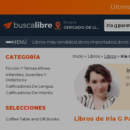
Últim
Enviar a
CERCADO DE LIMA, Lima
MENÚ
Libros más vendidos
Libros importados
Libros
Inicio
Libros
Libros
Iria
CATEGORÍA
Ficción Y Temas Afines
I
Infantiles, Juveniles Y
I
Didácticos
p
Calificadores De Lengua
Calificadores De Interés
SELECCIONES
Libros de Iria G 
Coffee Table and Gift Books