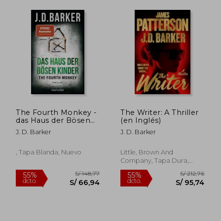
S/ 220,00
S/ 191
55%
55%
The Fourth Monkey -
The Writer: A Thriller
dcto.
dcto.
S/ 99,00
S/ 86,
das Haus der Bösen
(en Inglés)
Kinder: Thriller (Sam
J. D. Barker
J. D. Barker
Porter, Band 3) (en
Alemán)
, Tapa Blanda, Nuevo
Little, Brown And
Company, Tapa Dura,
Nuevo