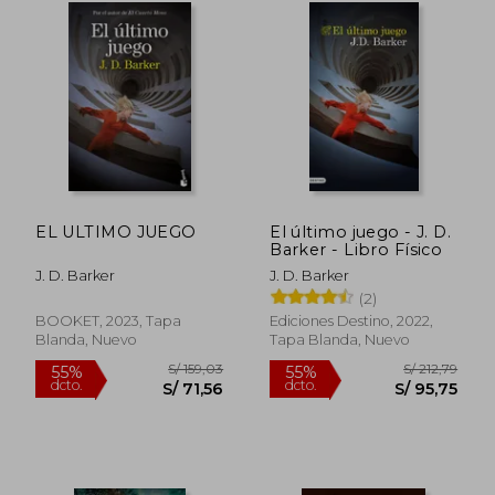
EL ULTIMO JUEGO
El último juego - J. D.
Barker - Libro Físico
S/ 226,28
S/ 159,
55%
55%
J. D. Barker
J. D. Barker
dcto.
dcto.
S/ 101,83
S/ 71,
(2)
BOOKET, 2023, Tapa
Ediciones Destino, 2022,
Blanda, Nuevo
Tapa Blanda, Nuevo