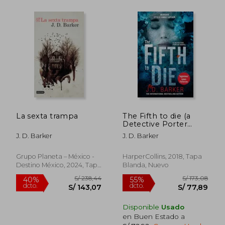
S/ 132,04
S/ 212
55%
55%
dcto.
dcto.
S/ 59,42
S/ 95,
La sexta trampa
The Fifth to die (a
Detective Porter
Novel) (en Inglés)
J. D. Barker
J. D. Barker
Grupo Planeta – México -
HarperCollins, 2018, Tapa
Destino México, 2024, Tapa
Blanda, Nuevo
Blanda, Nuevo
Disponible
Usado
en Buen Estado a