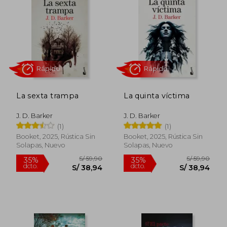
La sexta trampa
La quinta víctima
J. D. Barker
J. D. Barker
(1)
(1)
Rápido
Rápido
Booket, 2025, Rústica Sin
Booket, 2025, Rústica Sin
Solapas, Nuevo
Solapas, Nuevo
S/ 59,90
S/ 59,