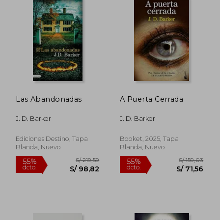
Las Abandonadas
A Puerta Cerrada
J. D. Barker
J. D. Barker
Ediciones Destino, Tapa
Booket, 2025, Tapa
Blanda, Nuevo
Blanda, Nuevo
S/ 159,03
S/ 212
55%
55%
dcto.
dcto.
S/ 71,56
S/ 95,