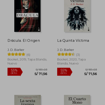
S/ 89,90
S/ 89,
35%
10%
dcto.
dcto.
S/ 58,44
S/ 80,
Drácula. El Origen
La Quinta Víctima
J. D. Barker
J. D. Barker
(6)
(3)
Booket, 2019, Tapa Blanda,
Booket, 2020, Tapa
Nuevo
Blanda, Nuevo