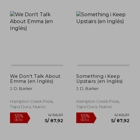
S/ 169,11
S/ 115
55%
55%
dcto.
dcto.
S/ 76,10
S/ 52,
We Don't Talk About
Something i Keep
Emma (en Inglés)
Upstairs (en Inglés)
J. D. Barker
J. D. Barker
Hampton Creek Press,
Hampton Creek Press,
Tapa Dura, Nuevo
Tapa Dura, Nuevo