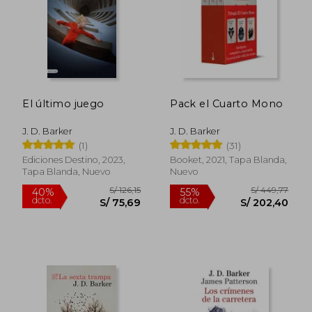
El último juego
Pack el Cuarto Mono
S/ 159,03
S/ 205,
55%
55%
dcto.
dcto.
S/ 71,56
S/ 92,
J. D. Barker
J. D. Barker
(1)
(31)
Ediciones Destino, 2023,
Booket, 2021, Tapa Blanda,
Tapa Blanda, Nuevo
Nuevo