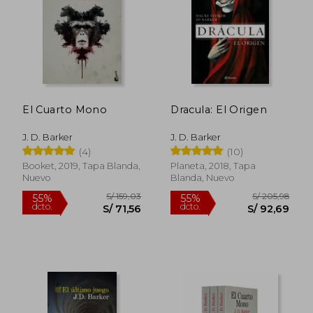
S/ 159,03
S/ 119
55%
40%
dcto.
dcto.
S/ 71,56
S/ 71,
El Cuarto Mono
Dracula: El Origen
J. D. Barker
J. D. Barker
(4)
(10)
Booket, 2019, Tapa Blanda,
Planeta, 2018, Tapa
Nuevo
Blanda, Nuevo