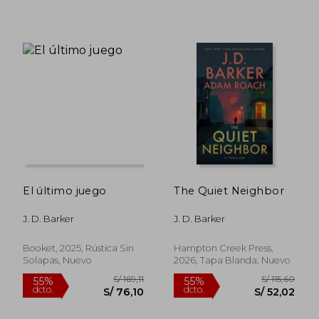
S/ 172,68
S/ 175,
55%
55%
dcto.
dcto.
S/ 77,71
S/ 78,
El último juego
The Quiet Neighbor
J. D. Barker
J. D. Barker
Booket, 2025, Rústica Sin
Hampton Creek Press,
Solapas, Nuevo
2026, Tapa Blanda, Nuevo