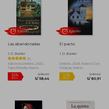
35%
35%
dcto.
dcto.
S/ 38,94
S/ 38,
Las abandonadas
El pacto
J. D. Barker
J. D. Barker
(1)
Ediciones Destino, 2025,
Destino, 2026, Rústica Con
Tapa Blanda, Nuevo
Solapas, Nuevo
Rápido
Rápido