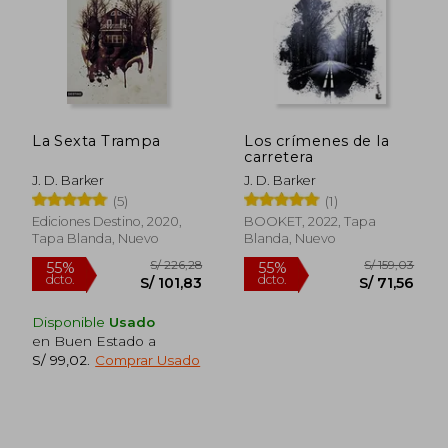
La Sexta Trampa
Los crímenes de la
carretera
J. D. Barker
J. D. Barker
(5)
(1)
S/ 126,15
S/ 449,
40%
55%
dcto.
dcto.
S/ 75,69
S/ 202,
Ediciones Destino, 2020,
BOOKET, 2022, Tapa
Tapa Blanda, Nuevo
Blanda, Nuevo
Disponible
Usado
en Buen Estado a
S/ 99,02
.
Comprar Usado