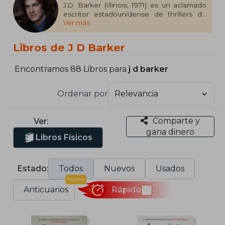
J.D. Barker (Illinois, 1971) es un aclamado
escritor estadounidense de thrillers de
Ver más
suspense. Destacan sus obras “Los
crímenes de la carretera” (coescrita con
James Patterson), “Drácula: El origen”
Libros de J D Barker
(coescrita con Dacre Stoker) y la exitosa
trilogía del “Cuarto Mono” (El Cuarto Mono,
La quinta víctima, La sexta trampa). Sus
Encontramos 88 Libros para
j d barker
novelas se han traducido a veinte idiomas,
consolidando su posición como un autor
Ordenar por
de renombre internacional. J.D. Barker
vive en New Hampshire con su familia.
Comparte y
Ver:
gana dinero
Libros Físicos
Estado:
Todos
Nuevos
Usados
Nuevo
Anticuarios
Rápido