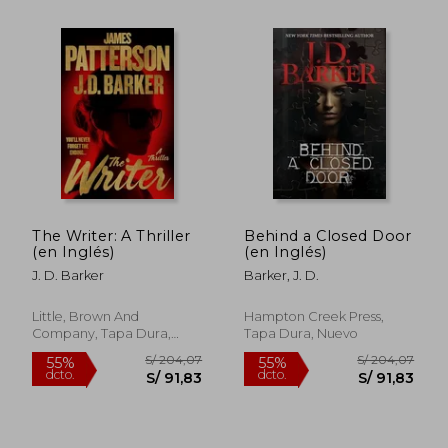
S/ 222,22
S/ 223,
55%
55%
dcto.
dcto.
S/ 100,00
S/ 100,
The Writer: A Thriller
Behind a Closed Door
(en Inglés)
(en Inglés)
J. D. Barker
Barker, J. D.
Little, Brown And
Hampton Creek Press,
Company, Tapa Dura,
Tapa Dura, Nuevo
Nuevo