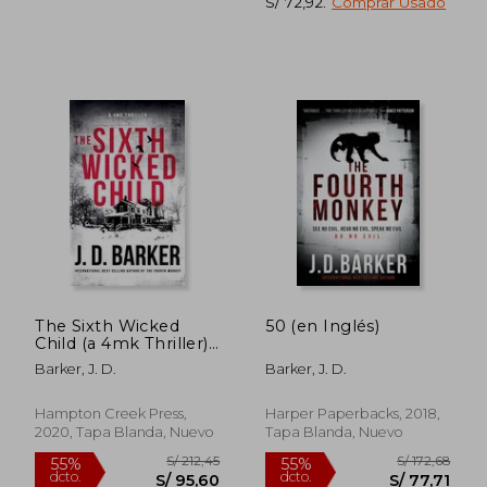
S/ 72,92
.
Comprar Usado
S/ 160,41
S/ 196,
55%
55%
dcto.
dcto.
S/ 72,19
S/ 88,
The Sixth Wicked
50 (en Inglés)
Child (a 4mk Thriller)
(en Inglés)
Barker, J. D.
Barker, J. D.
Hampton Creek Press,
Harper Paperbacks, 2018,
2020, Tapa Blanda, Nuevo
Tapa Blanda, Nuevo