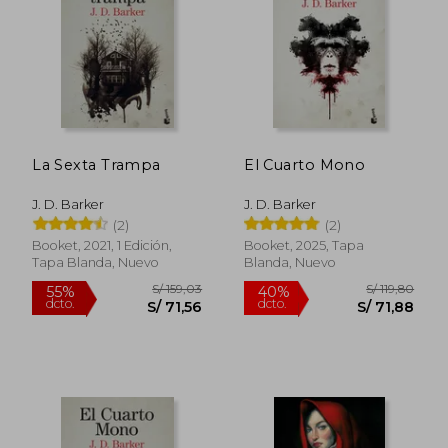
S/ 159,03
S/ 159,
55%
55%
dcto.
dcto.
S/ 71,56
S/ 71,
La Sexta Trampa
El Cuarto Mono
J. D. Barker
J. D. Barker
(2)
(2)
Booket, 2021, 1 Edición,
Booket, 2025, Tapa
Tapa Blanda, Nuevo
Blanda, Nuevo