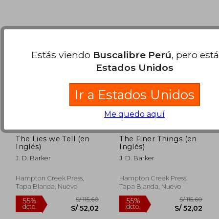
Estás viendo
Buscalibre Perú
, pero est
Estados Unidos
Ir a Estados Unidos
Me quedo aquí
The Lies we Tell (en
The Finer Things (en
Inglés)
Inglés)
J. D. Barker
J. D. Barker
Hampton Creek Press,
Hampton Creek Press,
Tapa Blanda, Nuevo
Tapa Blanda, Nuevo
S/ 212,45
S/ 172
55%
55%
dcto.
dcto.
S/ 95,60
S/ 77,