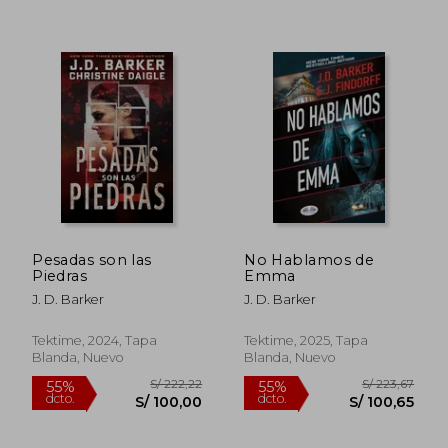
S/ 115,60
S/ 115
55%
55%
dcto.
dcto.
S/ 52,02
S/ 52,
Pesadas son las
No Hablamos de
Piedras
Emma
J. D. Barker
J. D. Barker
Tektime, 2024, Tapa
Tektime, 2025, Tapa
Blanda, Nuevo
Blanda, Nuevo