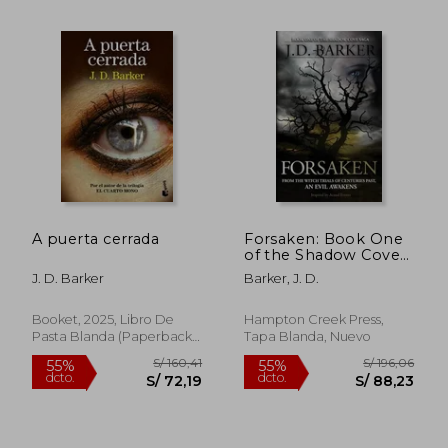
S/ 219,59
S/ 172
55%
40%
dcto.
dcto.
S/ 98,82
S/ 103,
A puerta cerrada
Forsaken: Book One
of the Shadow Cove
Saga
J. D. Barker
Barker, J. D.
Booket, 2025, Libro De
Hampton Creek Press,
Pasta Blanda (paperback),
Tapa Blanda, Nuevo
Nuevo