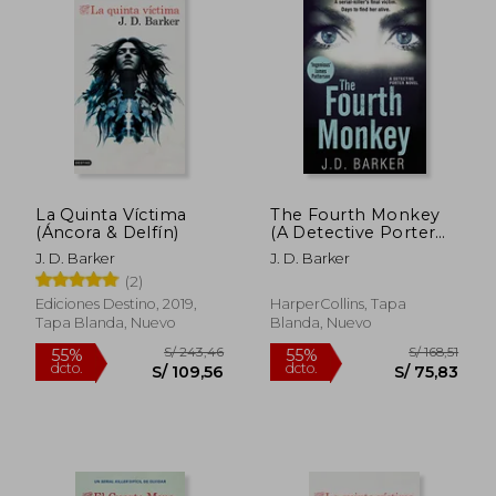
La Quinta Víctima
The Fourth Monkey
(Áncora & Delfín)
(A Detective Porter
novel) (en Inglés)
J. D. Barker
J. D. Barker
(2)
Ediciones Destino, 2019,
HarperCollins, Tapa
Tapa Blanda, Nuevo
Blanda, Nuevo
S/ 219,59
S/ 159,
55%
55%
dcto.
dcto.
S/ 98,82
S/ 71,