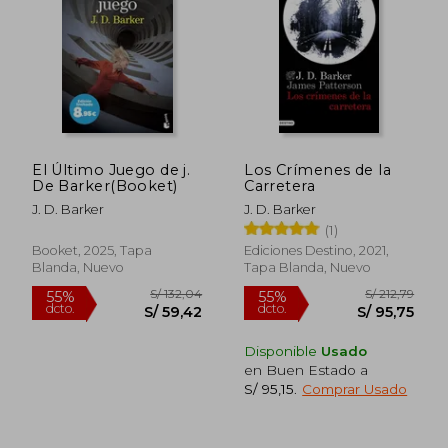
S/ 209,32
S/ 220,
40%
40%
dcto.
dcto.
S/ 125,59
S/ 132,
El Último Juego de j.
Los Crímenes de la
De Barker(Booket)
Carretera
J. D. Barker
J. D. Barker
(1)
Booket, 2025, Tapa
Ediciones Destino, 2021,
Blanda, Nuevo
Tapa Blanda, Nuevo
Disponible
Usado
en Buen Estado a
S/ 95,15
.
Comprar Usado