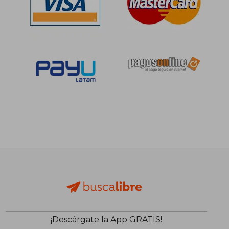
S/ 204,07
S/ 204,
55%
55%
dcto.
dcto.
S/ 91,83
S/ 91,
¡Descárgate la App GRATIS!