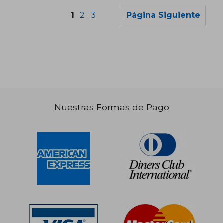
1
2
3
Página Siguiente
Nuestras Formas de Pago
S/ 195,37
S/ 195
55%
55%
dcto.
dcto.
S/ 87,92
S/ 87,