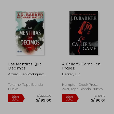
S/ 116,47
S/ 151
55%
55%
dcto.
dcto.
S/ 52,41
S/ 68,
Las Mentiras Que
A Caller'S Game (en
Decimos
Inglés)
Arturo Juan Rodríguez
Barker, J. D.
Sevilla; J D Barker
Tektime, Tapa Blanda,
Hampton Creek Press,
Nuevo
2021, Tapa Blanda, Nuevo