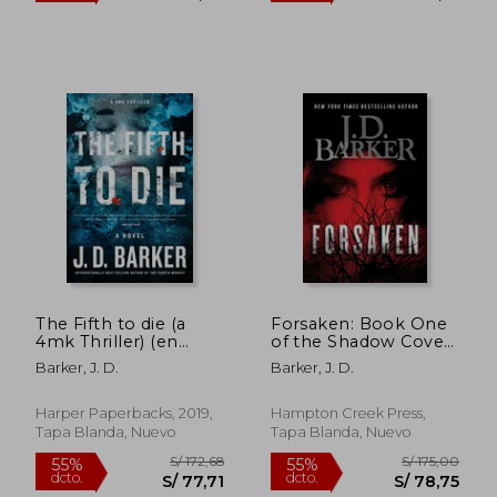
The Fifth to die (a
Forsaken: Book One
S/ 238,44
S/ 173,
40%
55%
4mk Thriller) (en
of the Shadow Cove
dcto.
dcto.
S/ 143,07
S/ 77,
Inglés)
Saga (en Inglés)
Barker, J. D.
Barker, J. D.
Harper Paperbacks, 2019,
Hampton Creek Press,
Tapa Blanda, Nuevo
Tapa Blanda, Nuevo