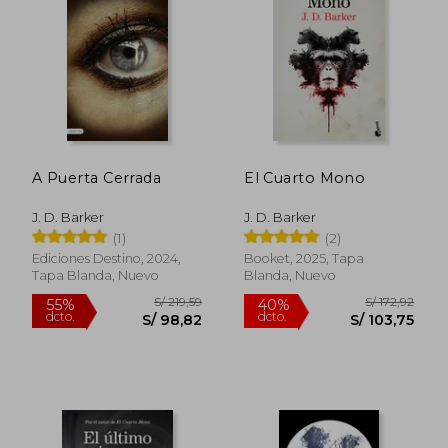
S/ 243,46
S/ 168
55%
55%
dcto.
dcto.
S/ 109,56
S/ 75,
A Puerta Cerrada
El Cuarto Mono
J. D. Barker
J. D. Barker
(1)
(2)
Ediciones Destino, 2024,
Booket, 2025, Tapa
Tapa Blanda, Nuevo
Blanda, Nuevo