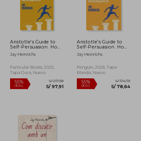
Aristotle's Guide to
Aristotle's Guide to
Self-Persuasion. How
Self-Persuasion. How
Ancient Rhetoric Can
Ancient Rhetoric Can
Jay Heinrichs
Jay Heinrichs
Help You Change
Help You Change
Your Life (en Inglés)
Your Life
Particular Books, 2025,
Penguin, 2026, Tapa
Tapa Dura, Nuevo
Blanda, Nuevo
S/ 196,73
S/ 213
55%
55%
dcto.
dcto.
S/ 88,53
S/ 96,