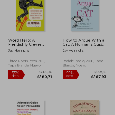
S/ 206,43
S/ 152
55%
55%
dcto.
dcto.
S/ 92,89
S/ 68,
Word Hero: A
How to Argue With a
Fiendishly Clever
Cat: A Human's Guide
Guide to Crafting the
to the art of
Jay Heinrichs
Jay Heinrichs
Lines That get
Persuasion (en
Laughs, go Viral, and
Inglés)
Live Forever (en
Three Rivers Press, 2011,
Rodale Books, 2018, Tapa
Inglés)
Tapa Blanda, Nuevo
Blanda, Nuevo