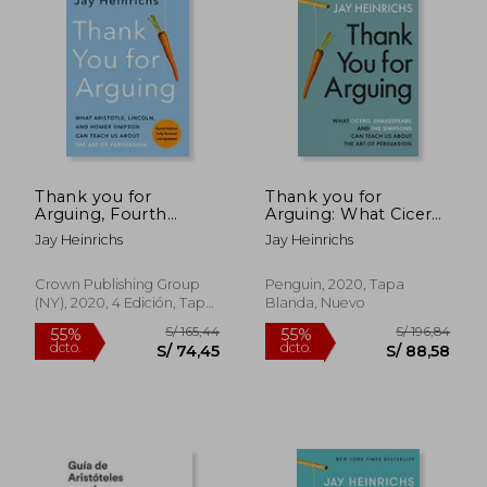
40%
55%
dcto.
dcto.
S/ 27,00
S/ 82,
Thank you for
Thank you for
Arguing, Fourth
Arguing: What Cicero,
Edition (Revised and
Shakespeare and the
Jay Heinrichs
Jay Heinrichs
Updated): What
Simpsons can Teach
Aristotle, Lincoln, and
us About the art of
Homer Simpson can
Persuasion (en
Crown Publishing Group
Penguin, 2020, Tapa
Teach us About the
Inglés)
(NY), 2020, 4 Edición, Tapa
Blanda, Nuevo
art of Persuasion (en
Blanda, Nuevo
Inglés)