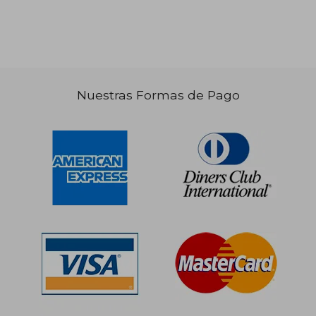
Nuestras Formas de Pago
S/ 183,12
55%
dcto.
S/ 82,40