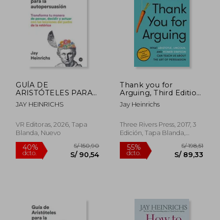
S/ 165,44
S/ 196,
55%
55%
dcto.
dcto.
S/ 74,45
S/ 88,
GUÍA DE
Thank you for
ARISTÓTELES PARA
Arguing, Third Edition:
LA
What Aristotle,
JAY HEINRICHS
Jay Heinrichs
AUTOPERSUASIÓN -
Lincoln, and Homer
TRANSFORMA TU
Simpson can Teach
MANERA DE
us About the art of
VR Editoras, 2026, Tapa
Three Rivers Press, 2017, 3
PENSAR, DECIDIR Y
Persuasion (en
Blanda, Nuevo
Edición, Tapa Blanda,
ACTUAR CON LAS
Inglés)
Usado
LECCIONES DEL
PADRE DE LA
RETÓRICA