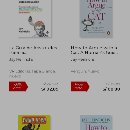
S/ 150,90
S/ 198
40%
55%
dcto.
dcto.
S/ 90,54
S/ 89,
La Guia de Aristoteles
How to Argue with a
Para la
Cat: A Human's Guide
Autopersuasion
to the Art of
Jay Heinrichs
Jay Heinrichs
Persuasion (en
Inglés)
VR Editoras, Tapa Blanda,
Penguin, Nuevo
Nuevo