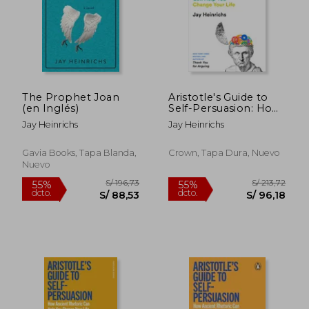
The Prophet Joan
Aristotle's Guide to
(en Inglés)
Self-Persuasion: How
Ancient Rhetoric,
Jay Heinrichs
Jay Heinrichs
Taylor Swift, and Your
S/ 175,09
S/ 138
own Soul can Help
55%
55%
dcto.
dcto.
you Change Your Life
S/ 78,79
S/ 62,
Gavia Books, Tapa Blanda,
Crown, Tapa Dura, Nuevo
(en Inglés)
Nuevo