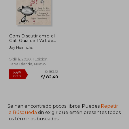
Com Discutir amb el
Gat: Guia de L’Art de
la Persuasió per a
Jay Heinrichs
Humans: 8 (Busca-
Raons) (en Catalán)
Sidillà, 2020, 1 Edición,
Tapa Blanda, Nuevo
S/ 217,58
S/ 174
55%
55%
dcto.
dcto.
S/ 97,91
S/ 78,
Se han encontrado pocos libros. Puedes
Repetir
la Búsqueda
sin exigir que estén presentes todos
los términos buscados..