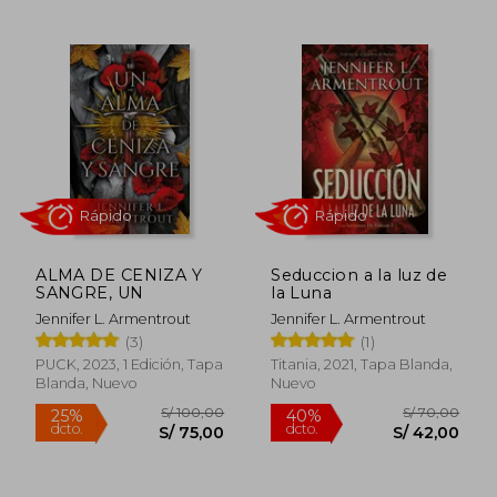
Rápido
Rápido
ALMA DE CENIZA Y
Seduccion a la luz de
SANGRE, UN
la Luna
S/ 100,00
S/ 50,
40%
25%
Jennifer L. Armentrout
Jennifer L. Armentrout
dcto.
dcto.
S/ 60,00
S/ 37,
(3)
(1)
PUCK, 2023, 1 Edición, Tapa
Titania, 2021, Tapa Blanda,
Blanda, Nuevo
Nuevo