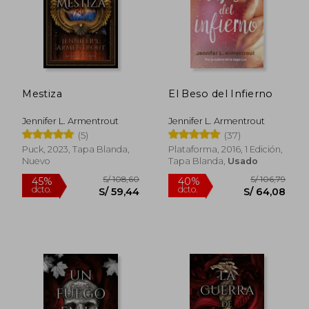
Mestiza
El Beso del Infierno
Rápido
Rápido
Jennifer L. Armentrout
Jennifer L. Armentrout
(5)
(37)
Puck, 2023, Tapa Blanda,
Plataforma, 2016, 1 Edición,
Nuevo
Tapa Blanda,
Usado
S/ 100,00
S/ 100,
30%
30%
dcto.
dcto.
S/ 70,00
S/ 70,