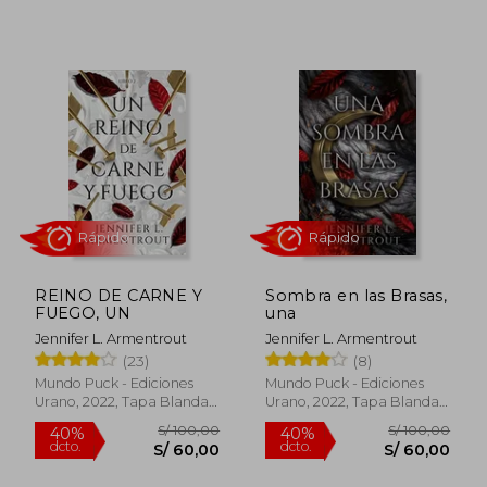
S/ 50,00
S/ 50,
40%
40%
dcto.
dcto.
S/ 30,00
S/ 30,
REINO DE CARNE Y
Sombra en las Brasas,
FUEGO, UN
una
Jennifer L. Armentrout
Jennifer L. Armentrout
(23)
(8)
Mundo Puck - Ediciones
Mundo Puck - Ediciones
Urano, 2022, Tapa Blanda,
Urano, 2022, Tapa Blanda,
Nuevo
Nuevo
Rápido
Rápido