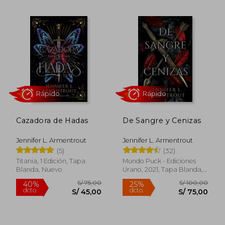
Rápido
Rápido
Cazadora de Hadas
De Sangre y Cenizas
Jennifer L. Armentrout
Jennifer L. Armentrout
(5)
(32)
S/ 100,00
S/ 70,
25%
40%
Titania, 1 Edición, Tapa
Mundo Puck - Ediciones
dcto.
dcto.
S/ 75,00
S/ 42,
Blanda, Nuevo
Urano, 2021, Tapa Blanda,
Nuevo