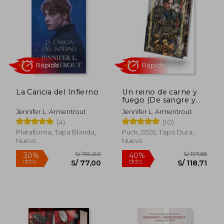
S/ 100,00
S/ 105,
30%
40%
dcto.
dcto.
S/ 70,00
S/ 63,
La Caricia del Infierno
Un reino de carne y
fuego (De sangre y
cenizas 2)
Jennifer L. Armentrout
Jennifer L. Armentrout
(4)
(10)
Plataforma, Tapa Blanda,
Puck, 2026, Tapa Dura,
Nuevo
Nuevo
Rápido
Rápido