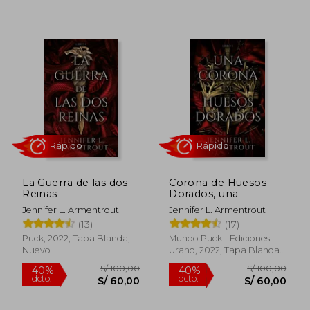
S/ 100,00
S/ 100,
40%
40%
dcto.
dcto.
S/ 60,00
S/ 60,
La Guerra de las dos
Corona de Huesos
Reinas
Dorados, una
Jennifer L. Armentrout
Jennifer L. Armentrout
(13)
(17)
Puck, 2022, Tapa Blanda,
Mundo Puck - Ediciones
Nuevo
Urano, 2022, Tapa Blanda,
Nuevo