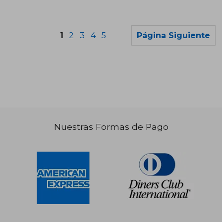
1
2
3
4
5
Página Siguiente
S/ 108,60
S/ 203,
45%
55%
dcto.
dcto.
S/ 59,44
S/ 91,
Nuestras Formas de Pago