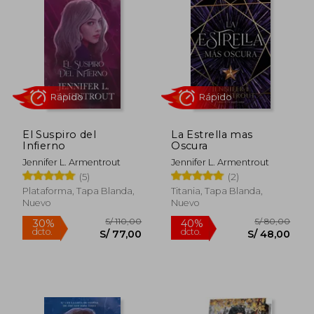
S/ 75,00
S/ 85,
40%
40%
dcto.
dcto.
S/ 45,00
S/ 51,
El Suspiro del
La Estrella mas
Infierno
Oscura
Jennifer L. Armentrout
Jennifer L. Armentrout
(5)
(2)
Plataforma, Tapa Blanda,
Titania, Tapa Blanda,
Nuevo
Nuevo
Rápido
Rápido