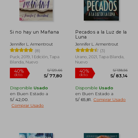
S/ 144,92
S/ 160
40%
40%
dcto.
dcto.
S/ 86,95
S/ 96,
Si no hay un Mañana
Pecados a la Luz de la
Luna
Jennifer L. Armentrout
Jennifer L. Armentrout
(8)
(3)
Puck, 2019, 1 Edición, Tapa
Urano, 2021, Tapa Blanda,
Blanda, Nuevo
Nuevo
Disponible
Usado
Disponible
Usado
en Buen Estado a
en Buen Estado a
S/ 42,00
.
S/ 65,81
.
Comprar Usado
Comprar Usado