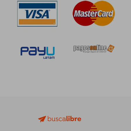
S/ 129,66
S/ 138
40%
40%
dcto.
dcto.
S/ 77,80
S/ 83,