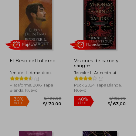
S/ 110,00
S/ 100,
40%
25%
dcto.
dcto.
S/ 66,00
S/ 75,
El Beso del Infierno
Visiones de carne y
sangre
Jennifer L. Armentrout
Jennifer L. Armentrout
(6)
(3)
Plataforma, 2016, Tapa
Puck, 2024, Tapa Blanda,
Blanda, Nuevo
Nuevo
Rápido
Rápido