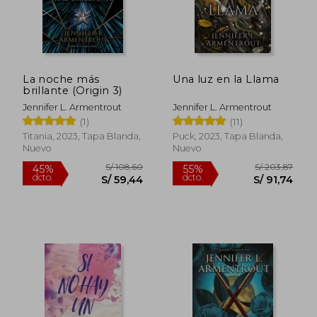
dcto.
dcto.
S/ 59,44
S/ 64,
La noche más
Una luz en la Llama
brillante (Origin 3)
Jennifer L. Armentrout
Jennifer L. Armentrout
(1)
(11)
Titania, 2023, Tapa Blanda,
Puck, 2023, Tapa Blanda,
Nuevo
Nuevo