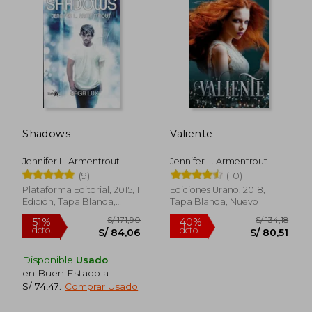
S/ 110,60
S/ 72,
40%
40%
dcto.
dcto.
S/ 66,36
S/ 43,
Shadows
Valiente
Jennifer L. Armentrout
Jennifer L. Armentrout
(9)
(10)
Plataforma Editorial, 2015, 1
Ediciones Urano, 2018,
Edición, Tapa Blanda,
Tapa Blanda, Nuevo
Nuevo
Disponible
Usado
en Buen Estado a
S/ 74,47
.
Comprar Usado