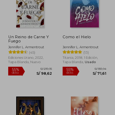
Rápido
Rápido
Un Reino de Carne Y
Como el Hielo
Fuego
Jennifer L. Armentrout
Jennifer L. Armentrout
(45)
(13)
Ediciones Urano, 2022,
Titania, 2018, 1 Edición,
Tapa Blanda, Nuevo
Tapa Blanda,
Usado
S/ 100,00
S/ 100,
30%
30%
dcto.
dcto.
S/ 70,00
S/ 70,