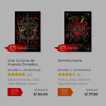
Rápido
Rápido
S/ 100,00
S/ 100,
40%
40%
dcto.
dcto.
S/ 60,00
S/ 60,
Una Corona de
Semihumana
Huesos Dorados
(Libro 3)
Jennifer L. Armentrout
Jennifer L. Armentrout
(23)
(5)
Ediciones Urano, 2022,
Titania, 2023, 1 Edición,
Tapa Blanda, Nuevo
Tapa Blanda, Nuevo