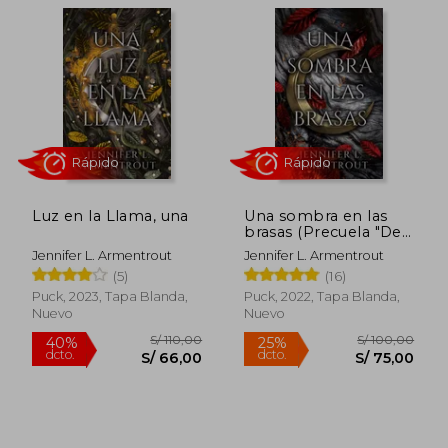
Luz en la Llama, una
Una sombra en las
brasas (Precuela "De
Rápido
Rápido
Sangre y Cenizas")
Jennifer L. Armentrout
Jennifer L. Armentrout
(5)
(16)
Puck, 2023, Tapa Blanda,
Puck, 2022, Tapa Blanda,
Nuevo
Nuevo
S/ 100,00
S/ 130,
40%
25%