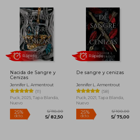
Rápido
Rápido
Nacida de Sangre y
De sangre y cenizas
Cenizas
Jennifer L. Armentrout
Jennifer L. Armentrout
(11)
(58)
Puck, 2025, Tapa Blanda,
Puck, 2021, Tapa Blanda,
Nuevo
Nuevo
S/ 75,00
S/ 100,
40%
25%
dcto.
dcto.
S/ 45,00
S/ 75,