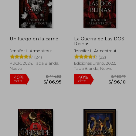
Un fuego en la carne
La Guerra de Las DOS
Reinas
Jennifer L. Armentrout
Jennifer L. Armentrout
(24)
(22)
PUCK, 2024, Tapa Blanda,
Ediciones Urano, 2022,
Nuevo
Tapa Blanda, Nuevo
S/ 219,15
S/ 159
55%
55%
dcto.
dcto.
S/ 98,62
S/ 71,