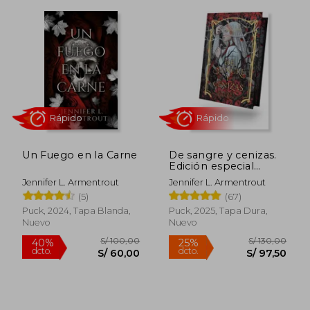
Rápido
Rápido
Un Fuego en la Carne
De sangre y cenizas.
Edición especial
limitada
Jennifer L. Armentrout
Jennifer L. Armentrout
(5)
(67)
Puck, 2024, Tapa Blanda,
Puck, 2025, Tapa Dura,
Nuevo
Nuevo
S/ 110,00
S/ 100,
25%
25%
dcto.
dcto.
S/ 82,50
S/ 75,