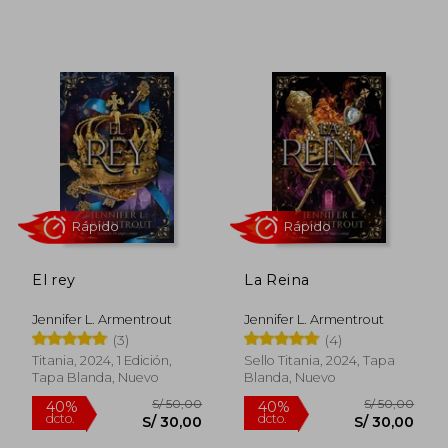
S/ 35,00
S/ 45,
40%
40%
dcto.
dcto.
S/ 21,00
S/ 27,
El rey
La Reina
Jennifer L. Armentrout
Jennifer L. Armentrout
(3)
(4)
Titania, 2024, 1 Edición,
Sello Titania, 2024, Tapa
Tapa Blanda, Nuevo
Blanda, Nuevo
Rápido
Rápido