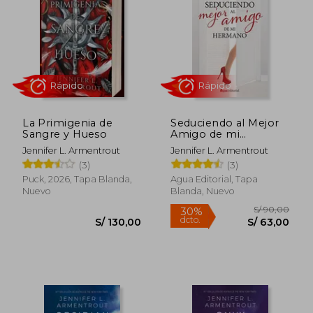
S/ 110,00
S/ 80,
30%
40%
dcto.
dcto.
S/ 77,00
S/ 48,
La Primigenia de
Seduciendo al Mejor
Sangre y Hueso
Amigo de mi
Hermano
Jennifer L. Armentrout
Jennifer L. Armentrout
(3)
(3)
Puck, 2026, Tapa Blanda,
Agua Editorial, Tapa
Nuevo
Blanda, Nuevo
Rápido
Rápido