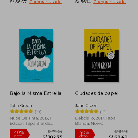
S/ 56,07
.
Comprar Usado
S/ 56,14
.
Comprar Usado
S/ 145,64
S/ 145,
55%
55%
dcto.
dcto.
S/ 65,54
S/ 65,
Bajo la Misma Estrella
Ciudades de papel
John Green
John Green
(19)
(13)
Nube De Tinta, 2013, 1
Debolsillo, 2017, Tapa
Edición, Tapa Blanda,
Blanda, Nuevo
Nuevo