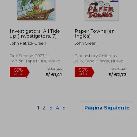
Investigators: All Tide
Paper Towns (en
up (Investigators, 7)
Inglés)
(en Inglés)
John Patrick Green
John Green
S/ 154,49
S/ 208,
40%
55%
First Second, 2023, 1
Bloomsbury Childrens,
dcto.
dcto.
S/ 92,69
S/ 94,
Edición, Tapa Dura, Nuevo
2013, Tapa Blanda, Nuevo
1
2
3
4
5
Página Siguiente