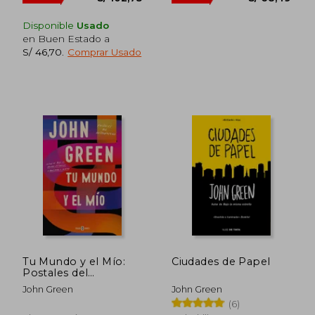
Disponible
Usado
en Buen Estado a
S/ 46,70
.
Comprar Usado
Tu Mundo y el Mío:
Ciudades de Papel
S/ 171,24
S/ 114
40%
40%
Postales del
dcto.
dcto.
S/ 102,75
S/ 68,
Antropoceno (Obras
John Green
John Green
Diversas)
(6)