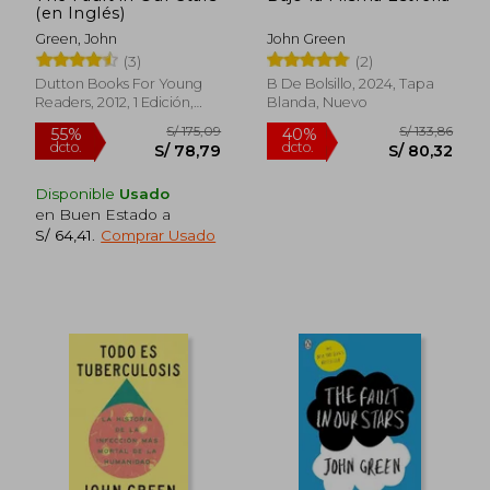
(en Inglés)
Green, John
John Green
(3)
(2)
Dutton Books For Young
B De Bolsillo, 2024, Tapa
S/ 175,09
S/ 745,
55%
55%
Readers, 2012, 1 Edición,
Blanda, Nuevo
dcto.
dcto.
S/ 78,79
S/ 335,
Tapa Dura, Nuevo
Disponible
Usado
en Buen Estado a
S/ 64,41
.
Comprar Usado