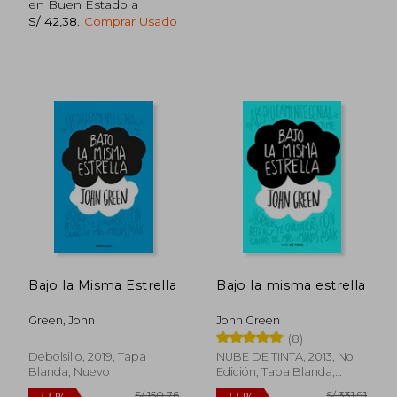
en Buen Estado a
S/ 42,38
.
Comprar Usado
S/ 186,13
S/ 143
55%
40%
dcto.
dcto.
S/ 83,76
S/ 85,
Bajo la Misma Estrella
Bajo la misma estrella
Green, John
John Green
(8)
Debolsillo, 2019, Tapa
NUBE DE TINTA, 2013, No
Blanda, Nuevo
Edición, Tapa Blanda,
Usado