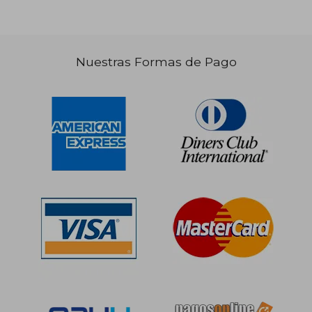
Nuestras Formas de Pago
S/ 150,95
S/ 131
55%
55%
dcto.
dcto.
S/ 67,93
S/ 59,