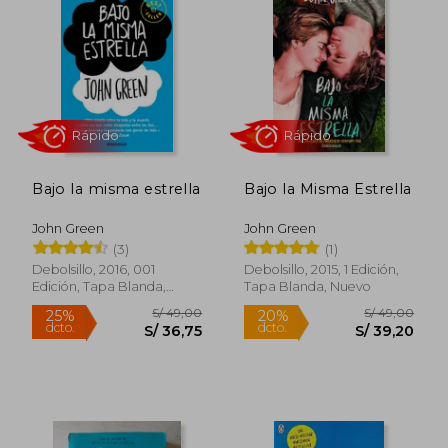
Bajo la misma estrella
Bajo la Misma Estrella
John Green
John Green
(3)
(1)
Rápido
Rápido
Debolsillo, 2016, 001
Debolsillo, 2015, 1 Edición,
Edición, Tapa Blanda,
Tapa Blanda, Nuevo
Nuevo
S/ 49,00
S/ 49,