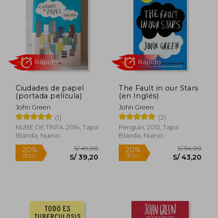
25%
20%
dcto.
dcto.
S/ 36,75
S/ 39,
Ciudades de papel
The Fault in our Stars
(portada película)
(en Inglés)
John Green
John Green
(1)
(2)
NUBE DE TINTA, 2014, Tapa
Penguin, 2013, Tapa
Blanda, Nuevo
Blanda, Nuevo
Rápido
Rápido