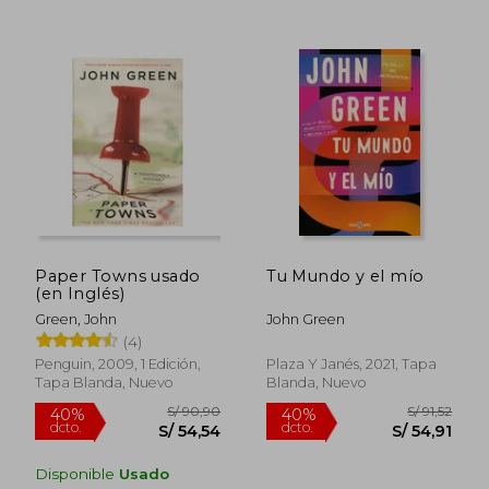
S/ 186,13
S/ 82,
55%
40%
dcto.
dcto.
S/ 83,76
S/ 49,
Paper Towns usado
Tu Mundo y el mío
(en Inglés)
Green, John
John Green
(4)
Penguin, 2009, 1 Edición,
Plaza Y Janés, 2021, Tapa
Tapa Blanda, Nuevo
Blanda, Nuevo
Disponible
Usado