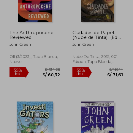
S/ 186,13
S/ 141
55%
55%
dcto.
dcto.
S/ 83,76
S/ 63,
The Anthropocene
Ciudades de Papel.
Reviewed
(Nube de Tinta). (Ed.
Especial)
John Green
John Green
Olf (3/2023),, Tapa Blanda,
Nube De Tinta, 2015, 001
Nuevo
Edición, Tapa Blanda,
Usado