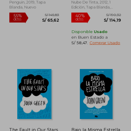
Penguin, 2019, Tapa
Nube De Tinta, 2012, 1
Blanda, Nuevo
Edición, Tapa Blanda,
S/ 97,25
S/ 167,
40%
55%
Nuevo
dcto.
dcto.
S/ 58,35
S/ 75,
Disponible
Usado
en Buen Estado a
S/ 58,47
.
Comprar Usado
The Fault in Our Stars
Bajo la Misma Estrella