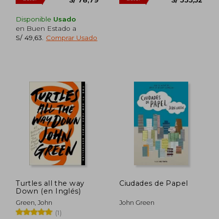
55%
55%
dcto.
dcto.
S/ 67,84
S/ 149,
Disponible
Usado
en Buen Estado a
S/ 49,63
.
Comprar Usado
Turtles all the way
Ciudades de Papel
Down (en Inglés)
Green, John
John Green
(1)