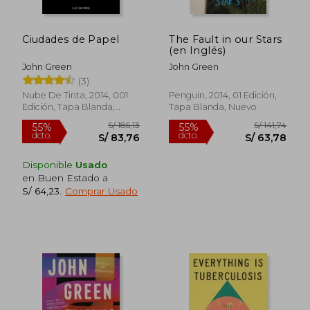
Ciudades de Papel
The Fault in our Stars
(en Inglés)
John Green
John Green
(3)
Nube De Tinta, 2014, 001
Penguin, 2014, 01 Edición,
Edición, Tapa Blanda,
Tapa Blanda, Nuevo
Nuevo
Disponible
Usado
en Buen Estado a
S/ 64,23
.
Comprar Usado
S/ 175,09
S/ 133
55%
40%
dcto.
dcto.
S/ 78,79
S/ 80,