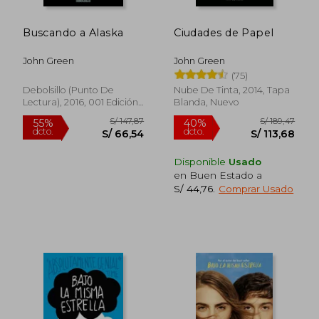
Buscando a Alaska
Ciudades de Papel
John Green
John Green
(75)
Debolsillo (Punto De
Nube De Tinta, 2014, Tapa
Lectura), 2016, 001 Edición,
Blanda, Nuevo
Tapa Blanda, Nuevo
Disponible
Usado
en Buen Estado a
S/ 143,10
S/ 154,
40%
40%
S/ 44,76
.
Comprar Usado
dcto.
dcto.
S/ 85,86
S/ 92,