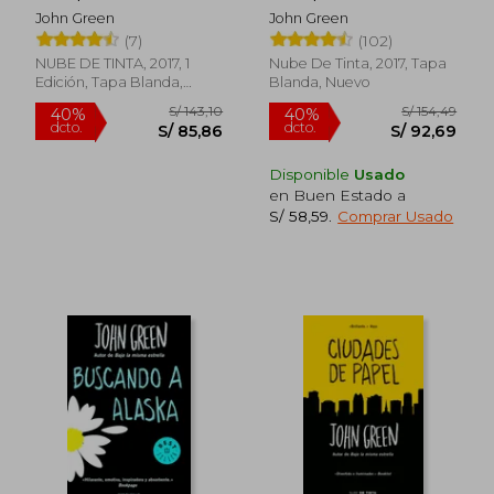
John Green
John Green
(7)
(102)
NUBE DE TINTA, 2017, 1
Nube De Tinta, 2017, Tapa
Edición, Tapa Blanda,
Blanda, Nuevo
Nuevo
S/ 141,22
S/ 171
40%
51%
dcto.
dcto.
S/ 84,73
S/ 84,
Disponible
Usado
en Buen Estado a
S/ 58,59
.
Comprar Usado