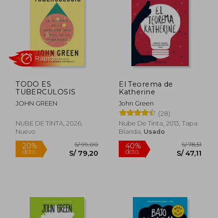
S/ 49,00
S/ 54,
20%
20%
dcto.
dcto.
S/ 39,20
S/ 43,
TODO ES
El Teorema de
TUBERCULOSIS
Katherine
JOHN GREEN
John Green
(28)
NUBE DE TINTA, 2026,
Nube De Tinta, 2013, Tapa
Nuevo
Blanda,
Usado
Rápido