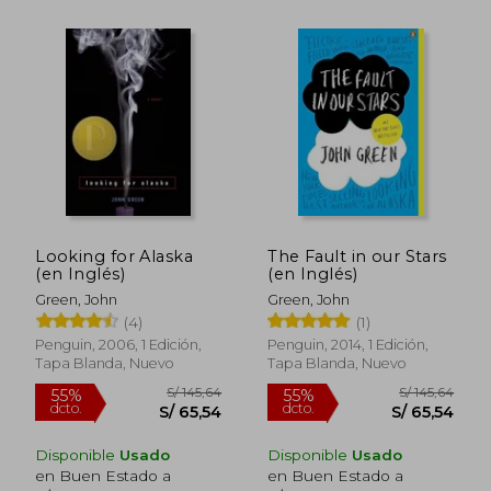
S/ 97,77
S/ 171
40%
51%
dcto.
dcto.
S/ 58,66
S/ 84,
Looking for Alaska
The Fault in our Stars
(en Inglés)
(en Inglés)
Green, John
Green, John
(4)
(1)
Penguin, 2006, 1 Edición,
Penguin, 2014, 1 Edición,
Tapa Blanda, Nuevo
Tapa Blanda, Nuevo
Disponible
Usado
Disponible
Usado
en Buen Estado a
en Buen Estado a