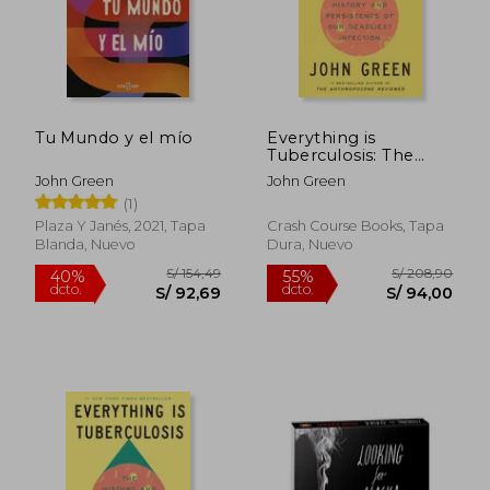
Tu Mundo y el mío
Everything is
Tuberculosis: The
History and
John Green
John Green
Persistence of our
(1)
Deadliest Infection
(en Inglés)
Plaza Y Janés, 2021, Tapa
Crash Course Books, Tapa
Blanda, Nuevo
Dura, Nuevo