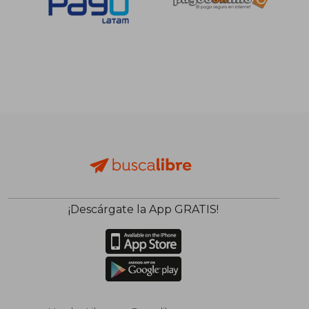
S/ 134,05
S/ 159
55%
55%
dcto.
dcto.
S/ 60,32
S/ 71,
¡Descárgate la App GRATIS!