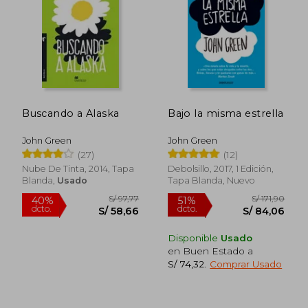
S/ 99,00
S/ 78
20%
40%
dcto.
dcto.
S/ 79,20
S/ 47,
Buscando a Alaska
Bajo la misma estrella
John Green
John Green
(27)
(12)
Nube De Tinta, 2014, Tapa
Debolsillo, 2017, 1 Edición,
Blanda,
Usado
Tapa Blanda, Nuevo
Disponible
Usado
en Buen Estado a
S/ 74,32
.
Comprar Usado