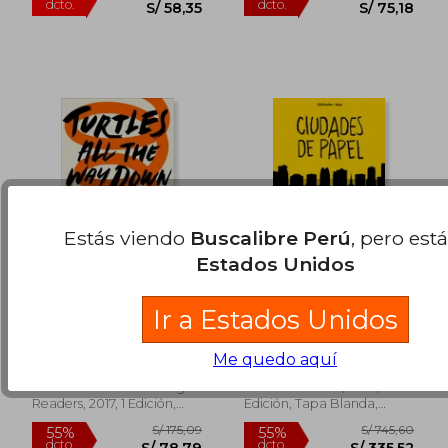
Estás viendo
Buscalibre Perú
, pero est
Estados Unidos
Turtles All the Way
Ciudades de papel
Ir a Estados Unidos
Down (en Inglés)
Green, John
John Green
Me quedo aquí
(17)
(5)
Dutton Books For Young
NUBE DE TINTA, 2014, 1
Readers, 2017, 1 Edición,
Edición, Tapa Blanda,
Tapa Dura, Nuevo
Usado
S/ 150,76
S/ 331