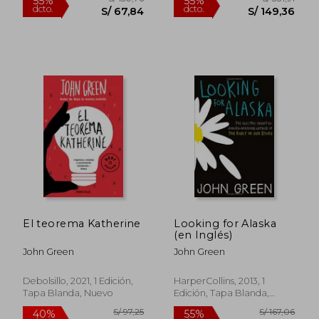
El teorema Katherine
Looking for Alaska
S/ 90,90
S/ 91
40%
40%
(en Inglés)
dcto.
dcto.
S/ 54,54
S/ 54,
John Green
John Green
Debolsillo, 2021, 1 Edición,
HarperCollins, 2013, 1
Tapa Blanda, Nuevo
Edición, Tapa Blanda,
Usado