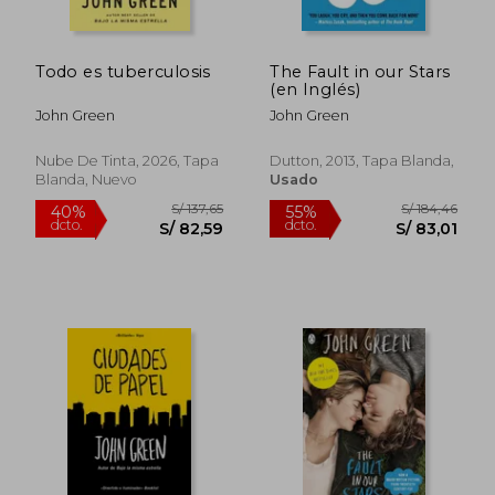
Todo es tuberculosis
The Fault in our Stars
(en Inglés)
John Green
John Green
Nube De Tinta, 2026, Tapa
Dutton, 2013, Tapa Blanda,
Blanda, Nuevo
Usado
S/ 145,83
S/ 190,
55%
40%
dcto.
dcto.
S/ 65,62
S/ 114,