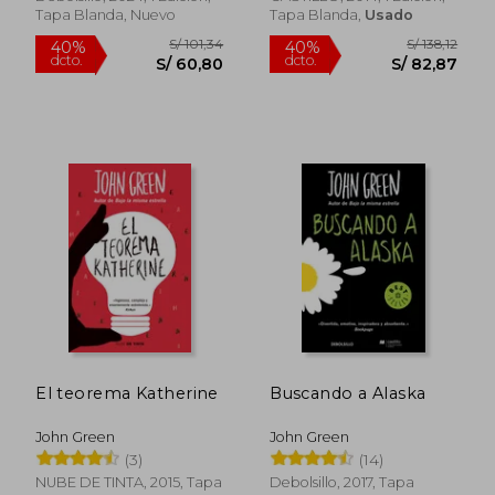
Tapa Blanda, Nuevo
Tapa Blanda,
Usado
S/ 69,88
S/ 116
20%
40%
dcto.
dcto.
S/ 56,00
S/ 69,
El teorema Katherine
Buscando a Alaska
John Green
John Green
(3)
(14)
NUBE DE TINTA, 2015, Tapa
Debolsillo, 2017, Tapa