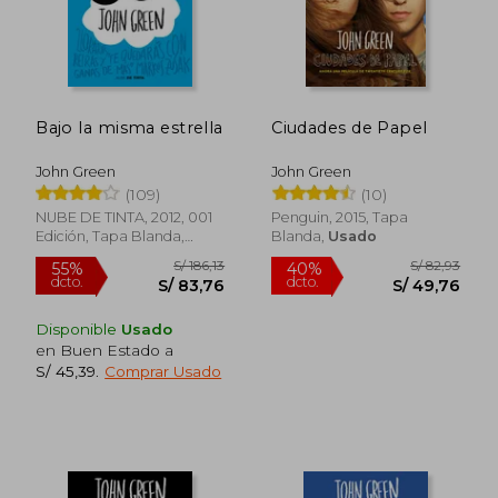
Bajo la misma estrella
Ciudades de Papel
John Green
John Green
(109)
(10)
NUBE DE TINTA, 2012, 001
Penguin, 2015, Tapa
Edición, Tapa Blanda,
Blanda,
Usado
Nuevo
Disponible
Usado
en Buen Estado a
S/ 45,39
.
Comprar Usado
S/ 147,87
S/ 189
55%
40%
dcto.
dcto.
S/ 66,54
S/ 113,