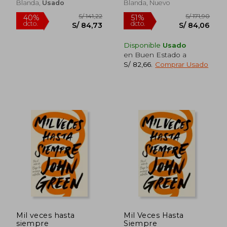
Blanda,
Usado
Blanda, Nuevo
Disponible
Usado
S/ 101,34
S/ 138
40%
40%
en Buen Estado a
dcto.
dcto.
S/ 60,80
S/ 82,
S/ 82,66
.
Comprar Usado
Mil veces hasta
Mil Veces Hasta
siempre
Siempre