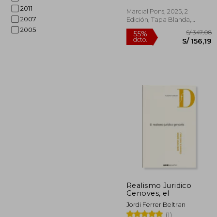
2011
Marcial Pons, 2025, 2
2007
Edición, Tapa Blanda,
Nuevo
2005
S/ 
55%
dcto.
S/ 
Realismo Juridico
Genoves, el
Jordi Ferrer Beltran
(1)