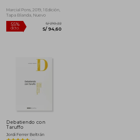
Marcial Pons, 2019, 1 Edición,
Tapa Blanda, Nuevo
S/ 176,09
S/ 210,22
55%
dcto.
S/ 79,24
S/ 94,60
Debatiendo con
Taruffo
Jordi Ferrer Beltrán