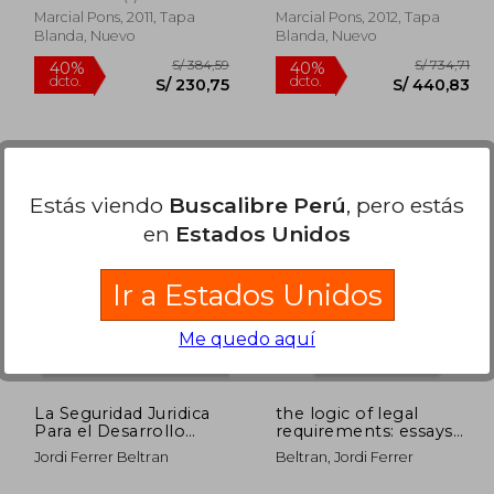
Marcial Pons, 2011, Tapa
Marcial Pons, 2012, Tapa
Blanda, Nuevo
Blanda, Nuevo
Estás viendo
Buscalibre Perú
, pero estás
en
Estados Unidos
Ir a Estados Unidos
384,59
S/ 384,59
40%
40%
dcto.
dcto.
30,75
S/ 230,75
Me quedo aquí
La Seguridad Juridica
the logic of legal
Para el Desarrollo
requirements: essays
Humano: Desafios en
on defeasibility (en
Jordi Ferrer Beltran
Beltran, Jordi Ferrer
Iberoamerica
Inglés)