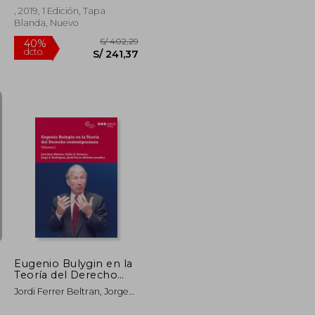
, 2019, 1 Edición, Tapa
Blanda, Nuevo
S/ 734,71
S/ 402,29
40%
dcto.
S/ 440,83
S/ 241,37
Eugenio Bulygin en la
Teoría del Derecho
Contemporánea.
Jordi Ferrer Beltran, Jorge
Volumen i
Luis Rodriguez, Josep Joan