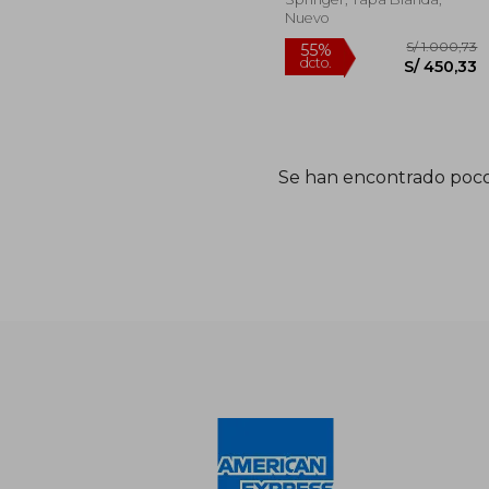
Nuevo
Se han encontrado poco
S/ 1.
55%
dcto.
S/ 4