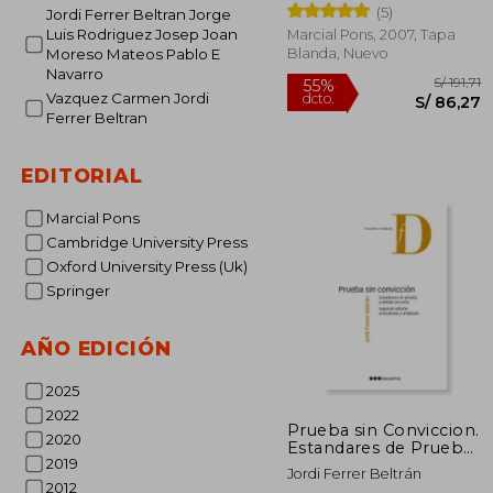
(5)
Jordi Ferrer Beltran Jorge
Luis Rodriguez Josep Joan
Marcial Pons, 2007, Tapa
Blanda, Nuevo
Moreso Mateos Pablo E
Navarro
Vazquez Carmen Jordi
Ferrer Beltran
EDITORIAL
S
55%
Marcial Pons
dcto.
S/ 
Cambridge University Press
Oxford University Press (Uk)
Springer
AÑO EDICIÓN
2025
2022
Prueba sin Conviccion.
2020
Estandares de Prueba
2019
y Debido Proceso
Jordi Ferrer Beltrán
(2Ed. )
2012