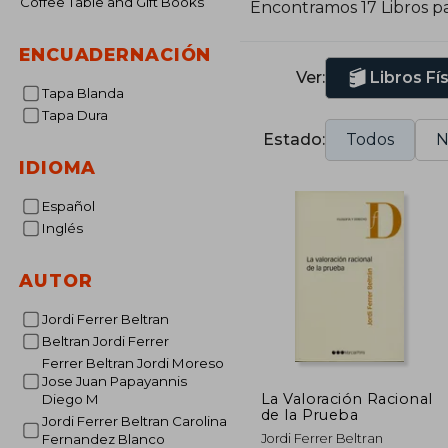
Coffee Table and Gift Books
Encontramos 17 Libros p
ENCUADERNACIÓN
Ver:
Libros Fí
Tapa Blanda
Tapa Dura
Estado:
Todos
N
IDIOMA
Español
Inglés
AUTOR
Jordi Ferrer Beltran
Beltran Jordi Ferrer
Ferrer Beltran Jordi Moreso
Jose Juan Papayannis
La Valoración Racional
Diego M
de la Prueba
Jordi Ferrer Beltran Carolina
Jordi Ferrer Beltran
Fernandez Blanco