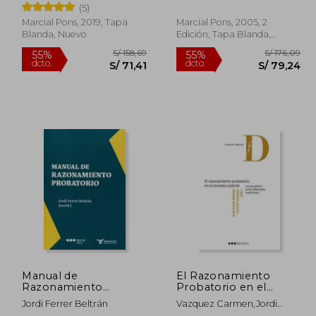
(5)
Marcial Pons, 2019, Tapa
Marcial Pons, 2005, 2
Blanda, Nuevo
Edición, Tapa Blanda,
Nuevo
/ 191,71
S/ 158,69
55%
55%
dcto.
dcto.
86,27
S/ 71,41
Manual de
El Razonamiento
Razonamiento
Probatorio en el
Probatorio
Proceso Judicial
Jordi Ferrer Beltrán
Vazquez Carmen,Jordi
Ferrer Beltran