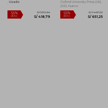
,
Usado
Oxford University Press (uk),
2012, Nuevo
.048,35
S/ 930,64
55%
55%
dcto.
dcto.
71,76
S/ 418,79