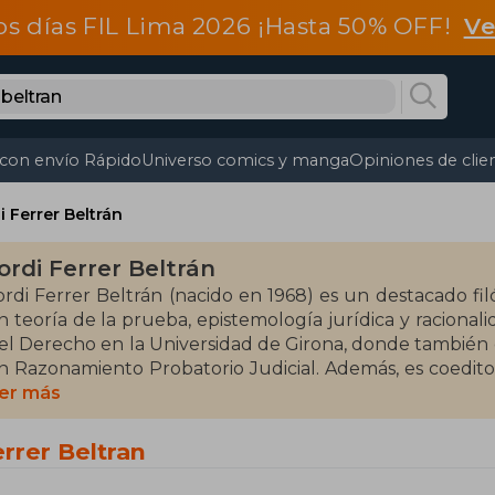
os días FIL Lima 2026 ¡Hasta 50% OFF!
Ve
 con envío Rápido
Universo comics y manga
Opiniones de clie
i Ferrer Beltrán
ordi Ferrer Beltrán
ordi Ferrer Beltrán (nacido en 1968) es un destacado fil
n teoría de la prueba, epistemología jurídica y racionalid
el Derecho en la Universidad de Girona, donde también di
n Razonamiento Probatorio Judicial. Además, es coeditor 
nterdisciplinario de la prueba en el derecho.
er más
errer Beltran