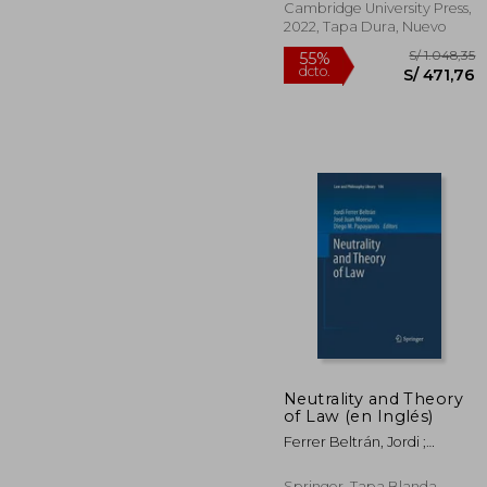
Cambridge University Press,
2022, Tapa Dura, Nuevo
S/ 1
55%
dcto.
S/ 4
Neutrality and Theory
of Law (en Inglés)
Ferrer Beltrán, Jordi ;
Moreso, José Juan ;
Papayannis, Diego M.
Springer, Tapa Blanda,