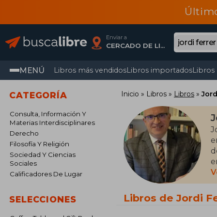
Últim
Enviar a
CERCADO DE LIMA, Lima
MENÚ
Libros más vendidos
Libros importados
Libros
Inicio
Libros
Libros
Jord
CATEGORÍA
Consulta, Información Y
J
Materias Interdisciplinares
J
Derecho
e
Filosofía Y Religión
d
Sociedad Y Ciencias
e
Sociales
i
V
Calificadores De Lugar
Libros de Jordi F
SELECCIONES