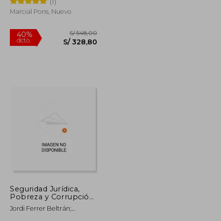
(1)
Marcial Pons, Nuevo
S/ 426,16
S/ 548,00
40%
dcto.
S/ 191,77
S/ 328,80
Seguridad Jurídica,
Pobreza y Corrupción
en Iberoamérica
Jordi Ferrer Beltrán;
Carolina Fernández Blanco