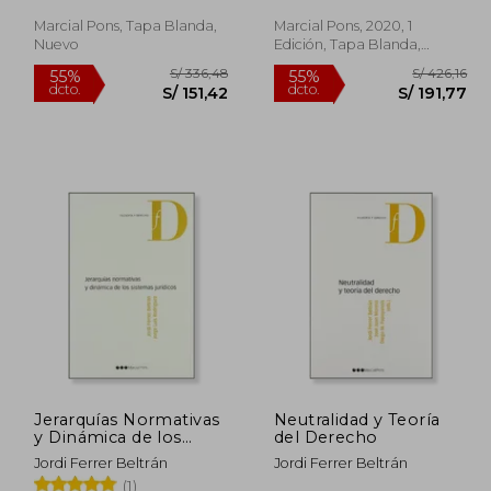
Marcial Pons, Tapa Blanda,
Marcial Pons, 2020, 1
Nuevo
Edición, Tapa Blanda,
Nuevo
347,08
S/ 336,48
55%
55%
dcto.
dcto.
156,19
S/ 151,42
Jerarquías Normativas
Neutralidad y Teoría
y Dinámica de los
del Derecho
Sistemas Jurídicos
Jordi Ferrer Beltrán
Jordi Ferrer Beltrán
(1)