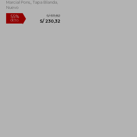
Moreso Mateos, Pablo E.
Marcial Pons,, Tapa Blanda,
Navarro
Nuevo
S/ 1.447,22
S/ 511,82
55%
dcto.
S/ 651,25
S/ 230,32