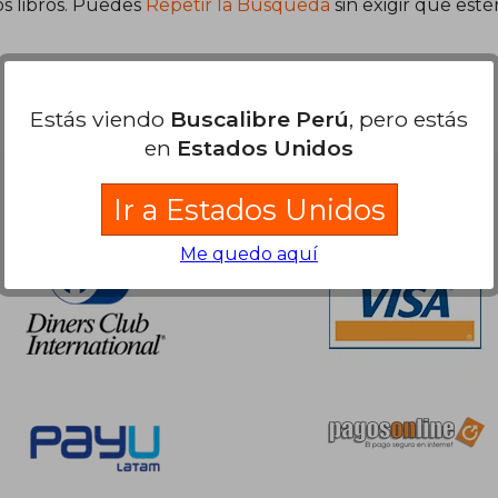
s libros. Puedes
Repetir la Búsqueda
sin exigir que est
Estás viendo
Buscalibre Perú
, pero estás
en
Estados Unidos
Nuestras Formas de Pago
Ir a Estados Unidos
Me quedo aquí