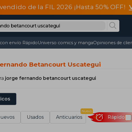
vendido de la FIL 2026 ¡Hasta 50% OFF!
 con envío Rápido
Universo comics y manga
Opiniones de clie
Fernando Betancourt Uscategui
ra
jorge fernando betancourt uscategui
sicos
Nuevo
uevos
Usados
Anticuarios
Rápido