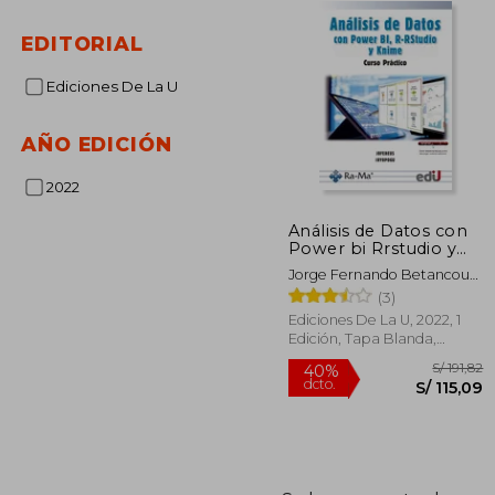
EDITORIAL
Ediciones De La U
AÑO EDICIÓN
2022
Análisis de Datos con
Power bi Rrstudio y
Knime
Jorge Fernando Betancourt
Uscátegui
(3)
Ediciones De La U, 2022, 1
Edición, Tapa Blanda,
Nuevo
S/
40%
dcto.
S/ 