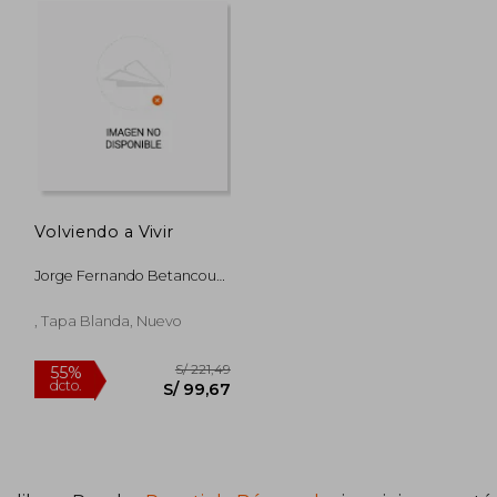
Volviendo a Vivir
Jorge Fernando Betancourt
Uscátegui
, Tapa Blanda, Nuevo
 191,82
S/ 221,49
55%
dcto.
115,09
S/ 99,67