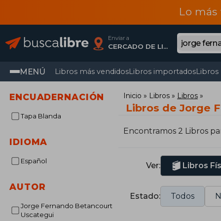
Lo más 
Enviar a
CERCADO DE LIMA, Lima
MENÚ
Libros más vendidos
Libros importados
Libros
Inicio
Libros
Libros
ENCUADERNACIÓN
Libros de Jorge 
Tapa Blanda
Encontramos 2 Libros pa
IDIOMA
Español
Ver:
Libros Fí
AUTOR
Estado:
Todos
N
Jorge Fernando Betancourt
Uscategui