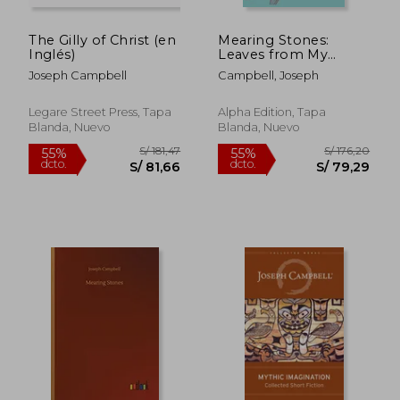
The Gilly of Christ (en
Mearing Stones:
Inglés)
Leaves from My
Note-Book on Tramp
Joseph Campbell
Campbell, Joseph
in Donegal (en
Inglés)
Legare Street Press, Tapa
Alpha Edition, Tapa
Blanda, Nuevo
Blanda, Nuevo
S/ 201,56
S/ 134
55%
55%
dcto.
dcto.
S/ 90,70
S/ 60,