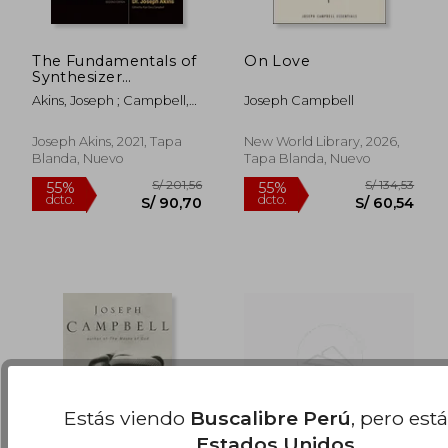
The Fundamentals of
On Love
Synthesizer
Programming (en
Akins, Joseph ; Campbell,
Joseph Campbell
Inglés)
Alan
S/ 124,29
S/ 143,
55%
55%
dcto.
dcto.
S/ 55,93
S/ 64,
Joseph Akins, 2021, Tapa
New World Library, 2026,
Blanda, Nuevo
Tapa Blanda, Nuevo
Estás viendo
Buscalibre Perú
, pero est
Estados Unidos