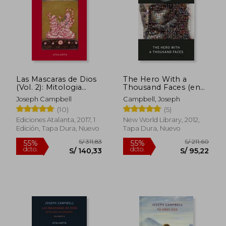
S/ 296,89
S/ 304,
55%
55%
dcto.
dcto.
S/ 133,60
S/ 136,
Las Mascaras de Dios
The Hero With a
(Vol. 2): Mitologia
Thousand Faces (en
Oriental
Inglés)
Joseph Campbell
Campbell, Joseph
(10)
(5)
Ediciones Atalanta, 2017, 1
New World Library, 2012,
Edición, Tapa Dura, Nuevo
Tapa Dura, Nuevo