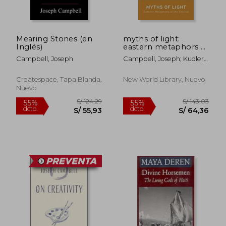
S/ 239,12
S/ 267,
55%
55%
dcto.
dcto.
S/ 107,61
S/ 120,
Mearing Stones (en
myths of light:
Inglés)
eastern metaphors of
the eternal (en
Campbell, Joseph
Campbell, Joseph; Kudler,
Inglés)
David
Createspace, Tapa Blanda,
New World Library, Nuevo
Nuevo