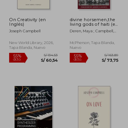
On Creativity (en
divine horsemen,the
S/ 186,49
S/ 160
Inglés)
living gods of haiti (en
55%
55%
dcto.
dcto.
Inglés)
S/ 83,92
S/ 72,
Joseph Campbell
Deren, Maya ; Campbell,
Joseph
New World Library, 2026,
McPherson, Tapa Blanda,
Tapa Blanda, Nuevo
Nuevo