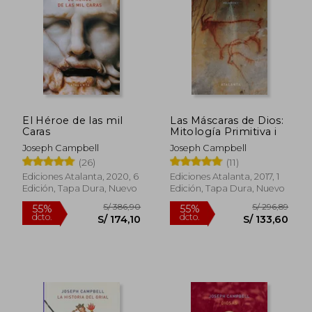
S/ 196,06
S/ 206,
55%
55%
dcto.
dcto.
S/ 88,23
S/ 93,
El Héroe de las mil
Las Máscaras de Dios:
Caras
Mitología Primitiva i
Joseph Campbell
Joseph Campbell
(26)
(11)
Ediciones Atalanta, 2020, 6
Ediciones Atalanta, 2017, 1
Edición, Tapa Dura, Nuevo
Edición, Tapa Dura, Nuevo