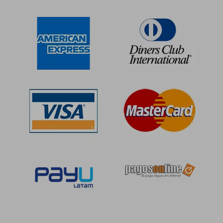
S/ 146,12
S/ 204,
55%
55%
dcto.
dcto.
S/ 65,75
S/ 92,