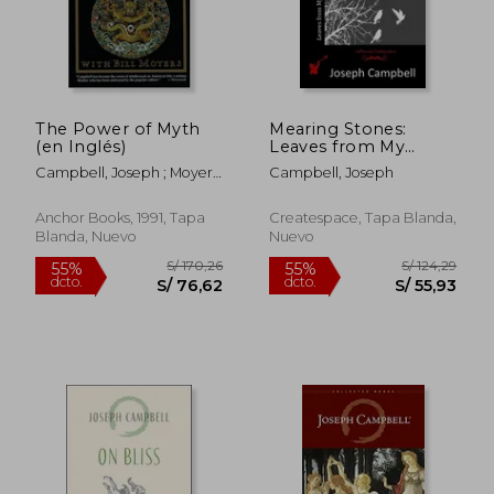
The Power of Myth
Mearing Stones:
(en Inglés)
Leaves from My
Note-Book on Tramp
Campbell, Joseph ; Moyers,
Campbell, Joseph
in Donegal (en
Bill
Inglés)
Anchor Books, 1991, Tapa
Createspace, Tapa Blanda,
Blanda, Nuevo
Nuevo
S/ 231,97
S/ 134
55%
55%
dcto.
dcto.
S/ 104,39
S/ 60,