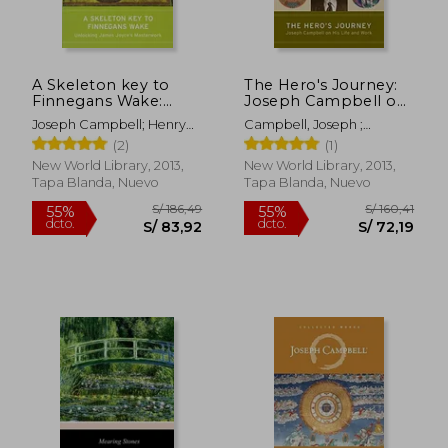
S/ 196,73
S/ 235,
55%
55%
dcto.
dcto.
S/ 88,53
S/ 106,
A Skeleton key to
The Hero's Journey:
Finnegans Wake:
Joseph Campbell on
Unlocking James
his Life and Work
Joseph Campbell; Henry
Campbell, Joseph ;
Joyce's Masterwork
(The Collected Works
Morton Robinson
Cousineau, Phil ; Brown,
(2)
(1)
(en Inglés)
of Joseph Campbell)
Stuart L.
(en Inglés)
New World Library, 2013,
New World Library, 2013,
Tapa Blanda, Nuevo
Tapa Blanda, Nuevo