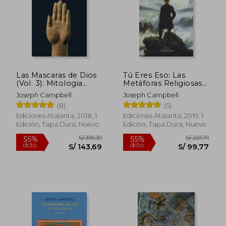
Las Mascaras de Dios
Tú Eres Eso: Las
S/ 311,83
S/ 211
(Vol. 3): Mitologia
Metáforas Religiosas y
55%
55%
dcto.
dcto.
Occidental
su Interpretación
S/ 140,33
S/ 95,
Joseph Campbell
Joseph Campbell
(8)
(5)
Ediciones Atalanta, 2018, 1
Ediciones Atalanta, 2019, 1
Edición, Tapa Dura, Nuevo
Edición, Tapa Dura, Nuevo