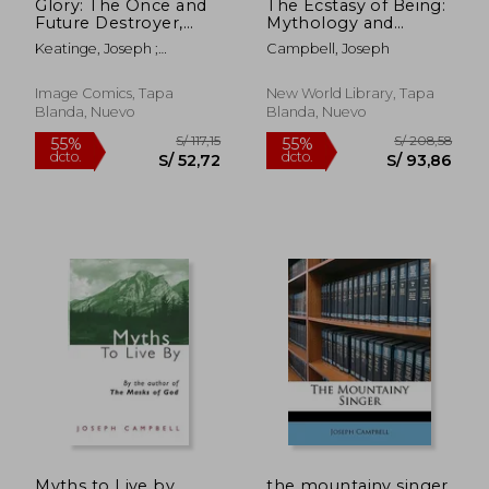
Glory: The Once and
The Ecstasy of Being:
Future Destroyer,
Mythology and
Volume 1 (en Inglés)
Dance (en Inglés)
Keatinge, Joseph ;
Campbell, Joseph
Campbell, Ross
Image Comics, Tapa
New World Library, Tapa
Blanda, Nuevo
Blanda, Nuevo
S/ 196,92
S/ 196
55%
55%
dcto.
dcto.
S/ 88,61
S/ 88,
Myths to Live by
the mountainy singer