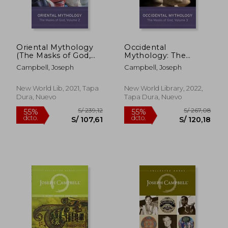
Oriental Mythology
Occidental
(The Masks of God,
Mythology: The
Volume 2) (The Masks
Masks of god Volume
Campbell, Joseph
Campbell, Joseph
of God, 2) (en Inglés)
3 (Masks of God, 3)
(en Inglés)
New World Lib, 2021, Tapa
New World Library, 2022,
Dura, Nuevo
Tapa Dura, Nuevo