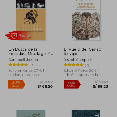
En Busca de la
El Vuelo del Ganso
Felicidad: Mitología Y
Salvaje
Transformación
Campbell, Joseph
Joseph Campbell
Personal
(10)
(2)
Rápido
Editorial Kairos, 2014, 1
Editorial Kairós, 2019, 1
Edición, Tapa Blanda,
Edición, Tapa Blanda,
Nuevo
Nuevo
S/ 95,00
S/ 196,