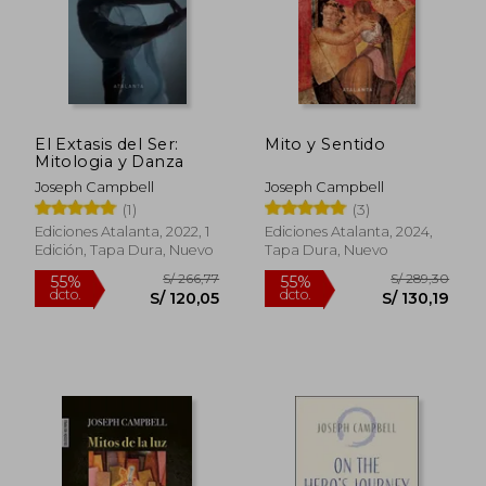
El Extasis del Ser:
Mito y Sentido
Mitologia y Danza
Joseph Campbell
Joseph Campbell
(1)
(3)
Ediciones Atalanta, 2022, 1
Ediciones Atalanta, 2024,
Edición, Tapa Dura, Nuevo
Tapa Dura, Nuevo
S/ 356,89
S/ 274,
55%
55%
dcto.
dcto.
S/ 160,60
S/ 123,