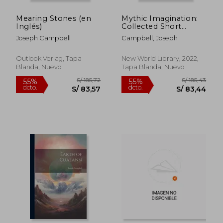
Mearing Stones (en
Mythic Imagination:
Inglés)
Collected Short
Fiction (en Inglés)
Joseph Campbell
Campbell, Joseph
Outlook Verlag, Tapa
New World Library, 2022,
Blanda, Nuevo
Tapa Blanda, Nuevo
S/ 170,26
S/ 168
55%
55%
dcto.
dcto.
S/ 76,62
S/ 75,