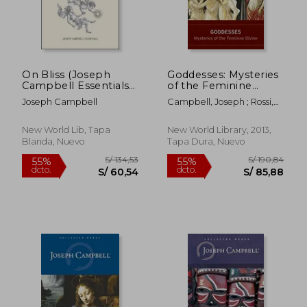
On Bliss (Joseph
Goddesses: Mysteries
Campbell Essentials)
of the Feminine
(en Inglés)
Divine (Collected
Joseph Campbell
Campbell, Joseph ; Rossi,
Works of Joseph
Safron
Campbell) (en Inglés)
New World Lib, Tapa
New World Library, 2013,
Blanda, Nuevo
Tapa Dura, Nuevo
S/ 170,26
S/ 124,
55%
55%
dcto.
dcto.
S/ 76,62
S/ 55,