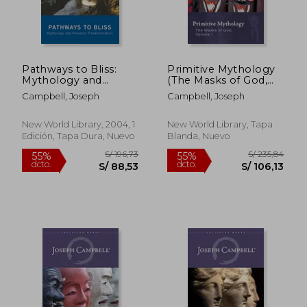
Pathways to Bliss:
Primitive Mythology
Mythology and
(The Masks of God,
Personal
Volume 1) (en Inglés)
Campbell, Joseph
Campbell, Joseph
Transformation (en
Inglés)
New World Library, 2004, 1
New World Library, Tapa
Edición, Tapa Dura, Nuevo
Blanda, Nuevo
S/ 134,53
S/ 190,
55%
55%
dcto.
dcto.
S/ 60,54
S/ 85,