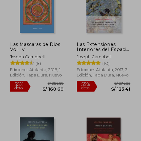
Las Mascaras de Dios
Las Extensiones
Vol. Iv
Interiores del Espacio
Exterior
Joseph Campbell
Joseph Campbell
(8)
(10)
S/ 319,31
S/ 221
55%
55%
dcto.
dcto.
S/ 143,69
S/ 99,
Ediciones Atalanta, 2018, 1
Ediciones Atalanta, 2013, 3
Edición, Tapa Dura, Nuevo
Edición, Tapa Dura, Nuevo