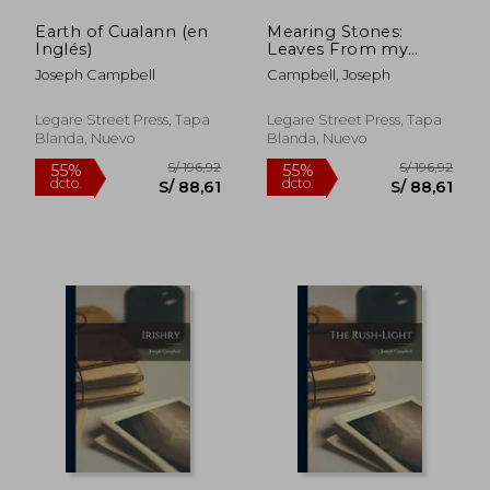
Earth of Cualann (en
Mearing Stones:
Inglés)
Leaves From my
Note-book on Tramp
Joseph Campbell
Campbell, Joseph
in Donegal (en
Inglés)
Legare Street Press, Tapa
Legare Street Press, Tapa
Blanda, Nuevo
Blanda, Nuevo
S/ 181,47
S/ 176,
55%
55%
dcto.
dcto.
S/ 81,66
S/ 79,