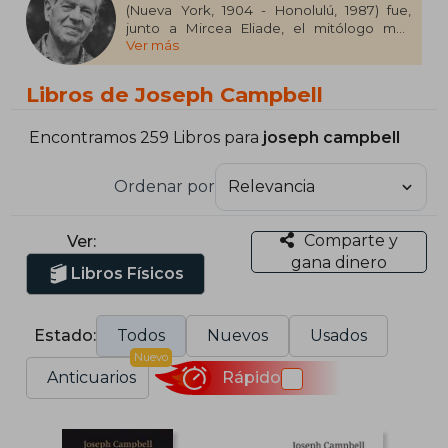
(Nueva York, 1904 - Honolulú, 1987) fue,
junto a Mircea Eliade, el mitólogo más
Ver más
importante de la segunda mitad del siglo
XX. Profesor emérito de literatura en el
Sarah Lawrence College de Nueva York,
Libros de Joseph Campbell
fue un reconocido escritor y
conferenciante de temas de mitología y
religiones comparadas.
Encontramos 259 Libros para
joseph campbell
Ordenar por
Comparte y
Ver:
gana dinero
Libros Físicos
Estado:
Todos
Nuevos
Usados
Nuevo
Anticuarios
Rápido