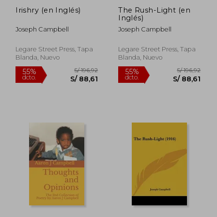
Irishry (en Inglés)
The Rush-Light (en
Inglés)
Joseph Campbell
Joseph Campbell
Legare Street Press, Tapa
Legare Street Press, Tapa
Blanda, Nuevo
Blanda, Nuevo
S/ 185,72
S/ 185
55%
55%
dcto.
dcto.
S/ 83,57
S/ 83,