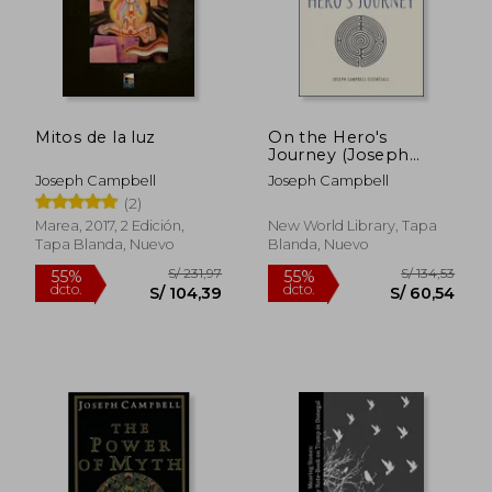
Mitos de la luz
On the Hero's
Journey (Joseph
Campbell Essentials)
Joseph Campbell
Joseph Campbell
(en Inglés)
(2)
Marea, 2017, 2 Edición,
New World Library, Tapa
Tapa Blanda, Nuevo
Blanda, Nuevo
S/ 266,77
S/ 289,
55%
55%
dcto.
dcto.
S/ 120,05
S/ 130,