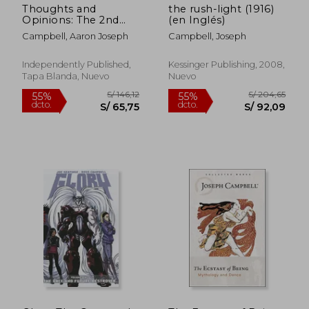
Thoughts and
the rush-light (1916)
Opinions: The 2nd
(en Inglés)
Collection of Poetry
Campbell, Aaron Joseph
Campbell, Joseph
by Aaron J Campbell
(en Inglés)
Independently Published,
Kessinger Publishing, 2008,
Tapa Blanda, Nuevo
Nuevo
S/ 196,92
S/ 196
55%
55%
dcto.
dcto.
S/ 88,61
S/ 88,