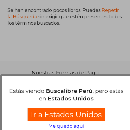
Se han encontrado pocos libros. Puedes
Repetir
S/ 119,75
la Búsqueda
sin exigir que estén presentes todos
40%
dcto.
S/ 71,85
los términos buscados..
Nuestras Formas de Pago
Estás viendo
Buscalibre Perú
, pero estás
en
Estados Unidos
Ir a Estados Unidos
Me quedo aquí