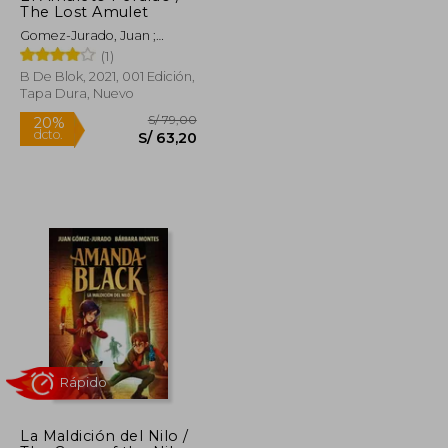
The Lost Amulet
Gomez-Jurado, Juan ;
Montes, Bárbara
(1)
B De Blok, 2021, 001 Edición,
Tapa Dura, Nuevo
Rápido
S/ 79,00
S/ 79,00
20%
La Maldición del Nilo /