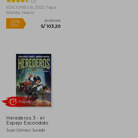
(2)
EDICIONES B, 2023, Tapa
Rápido
Blanda, Nuevo
S/ 79,00
S/ 129,00
20%
dcto.
S/ 63,20
S/ 103,20
Herederos 3 - el
Espejo Escondido
Juan Gómez-Jurado