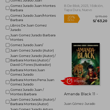
Gomez Jurado Juan
Gomez Jurado Juan Montes
B De Blok, 2023, 1 Edición,
Rápido
Tapa Dura, Nuevo
Barbara
Gomez Jurado Juan/Montes
Barbara
Libros De Juan Gomez
Jurado
Juan Gomez Jurado Barbara
Montes
Gomez Jurado Juan/
Juan Gomez Jurado (Autor)
S/
20%
Juan Gomez Jurado (Autor) /
dcto.
S/ 
Barbara Montes (Autor) /
David G Fores (Ilustrador)
Barbara Montes Juan
Gomez Jurado
Barbara Montes Pena Juan
Gomez Jurado
Gomez Jurado Juan /
Amanda Black 11 -
Montes Barbara
Juan Gomez Jurado (Autor) /
Juan Gómez-Jurado
Barbara Montes (Autor)
Juan Gomez Jurado Arturo