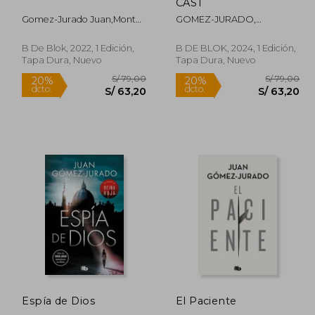
dcto.
dcto.
63,20
S/ 103,20
CAST
Gomez-Jurado Juan,Montes
GOMEZ-JURADO,
Barbara
JUAN/MONTES, BARBARA
B De Blok, 2022, 1 Edición,
B DE BLOK, 2024, 1 Edición,
Tapa Dura, Nuevo
Tapa Dura, Nuevo
Rápido
Rápido
Espía de Dios
El Paciente