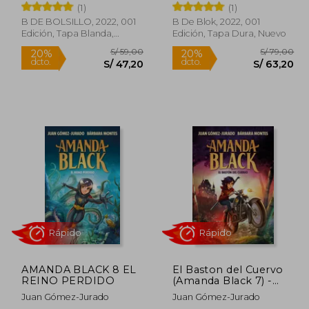
(1)
(1)
B DE BOLSILLO, 2022, 001
B De Blok, 2022, 001
Edición, Tapa Blanda,
Edición, Tapa Dura, Nuevo
Nuevo
 59,00
S/ 59,00
20%
20%
dcto.
dcto.
47,20
S/ 47,20
AMANDA BLACK 8 EL
El Baston del Cuervo
REINO PERDIDO
(Amanda Black 7) -
Juan Gomez Jurado -
Juan Gómez-Jurado
Juan Gómez-Jurado
Libro Físico