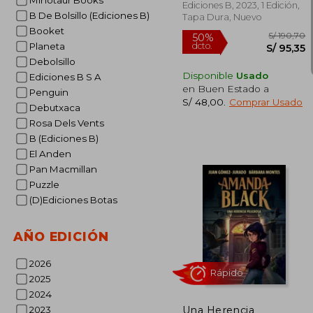
Minotaur Books
Ediciones B, 2023, 1 Edición,
B De Bolsillo (Ediciones B)
Tapa Dura, Nuevo
Booket
Planeta
Debolsillo
Rápido
Disponible
Usado
Ediciones B S A
en Buen Estado a
Penguin
S/ 48,00
.
Comprar Usado
Debutxaca
Rosa Dels Vents
B (Ediciones B)
El Anden
Pan Macmillan
Puzzle
(D)Ediciones Botas
S/ 
50%
dcto.
S/ 
AÑO EDICIÓN
2026
2025
2024
Una Herencia
2023