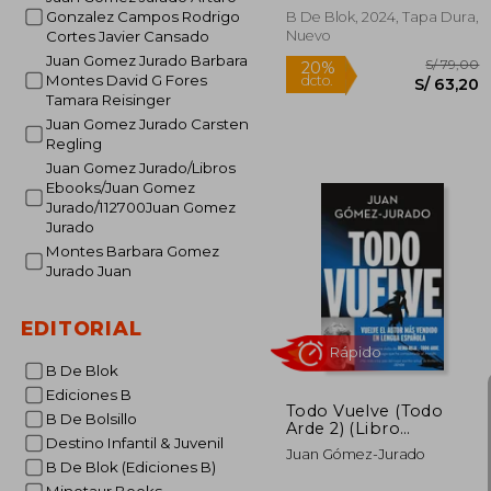
Gonzalez Campos Rodrigo
B De Blok, 2024, Tapa Dura,
Nuevo
Cortes Javier Cansado
Juan Gomez Jurado Barbara
Rápido
Montes David G Fores
Tamara Reisinger
Juan Gomez Jurado Carsten
Regling
Juan Gomez Jurado/Libros
Ebooks/Juan Gomez
Jurado/112700Juan Gomez
Jurado
Montes Barbara Gomez
Jurado Juan
S/
20%
dcto.
S/ 
EDITORIAL
B De Blok
Ediciones B
Todo Vuelve (Todo
B De Bolsillo
Arde 2) (Libro
Destino Infantil & Juvenil
Firmado)
Juan Gómez-Jurado
B De Blok (Ediciones B)