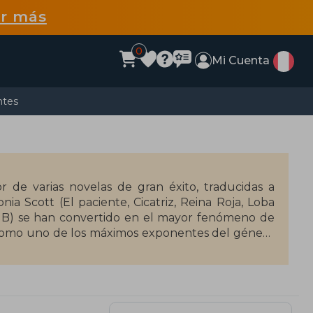
r más
0
Mi Cuenta
ntes
r de varias novelas de gran éxito, traducidas a
ia Scott (El paciente, Cicatriz, Reina Roja, Loba
es B) se han convertido en el mayor fenómeno de
r como uno de los máximos exponentes del género
a Roja, en uno de los proyectos audiovisuales más
ar a los lectores con Todo arde.
dor de los podcast Todopoderosos y Aquí hay