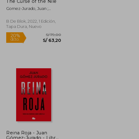
dcto.
S/ 63,20
S/ 63,20
The Curse of the Nile
Gomez-Jurado, Juan ;
Montes, Bárbara
B De Blok, 2022, 1 Edición,
Tapa Dura, Nuevo
Rápido
Reina Roja - Juan
Gómez-Jurado - Libro