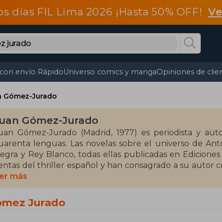
os días FIL Lima 2026 ¡Hasta 50% OFF!
Ve
 con envío Rápido
Universo comics y manga
Opiniones de clie
n Gómez-Jurado
uan Gómez-Jurado
uan Gómez-Jurado (Madrid, 1977) es periodista y auto
uarenta lenguas. Las novelas sobre el universo de Anton
egra y Rey Blanco, todas ellas publicadas en Edicion
entas del thriller español y han consagrado a su auto
 nivel internacional. Prime está adaptando a serie Rein
er más
sperados a nivel internacional. En 2022, volvió a conquist
omez Jurado
ctualmente colabora con varios medios y es cocrea
ragones.