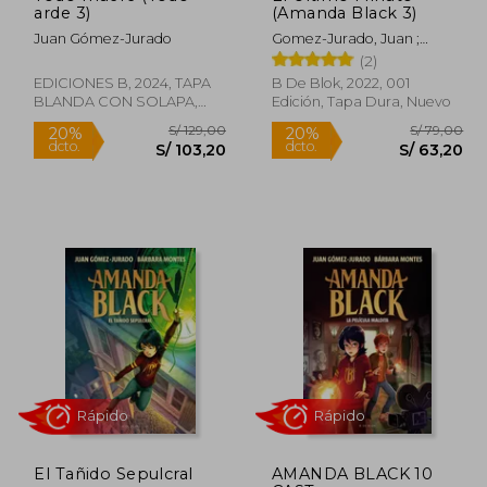
arde 3)
(Amanda Black 3)
Juan Gómez-Jurado
Gomez-Jurado, Juan ;
Montes, Bárbara
(2)
EDICIONES B, 2024, TAPA
B De Blok, 2022, 001
BLANDA CON SOLAPA,
Edición, Tapa Dura, Nuevo
Nuevo
Rápido
Rápido
 79,00
S/ 129,00
20%
20%
El Tañido Sepulcral
AMANDA BLACK 10