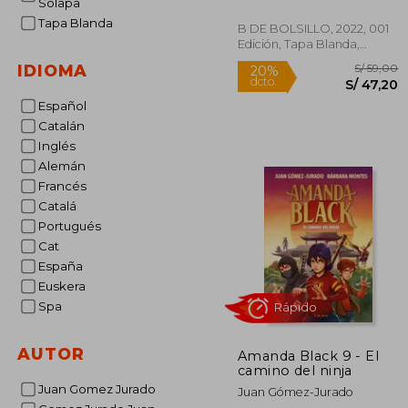
Solapa
Tapa Blanda
B DE BOLSILLO, 2022, 001
Edición, Tapa Blanda,
Nuevo
IDIOMA
Español
Catalán
Inglés
S/
Alemán
20%
dcto.
S/ 
Francés
Catalá
Portugués
Cat
España
Euskera
Spa
AUTOR
Amanda Black 9 - El
camino del ninja
Juan Gomez Jurado
Juan Gómez-Jurado