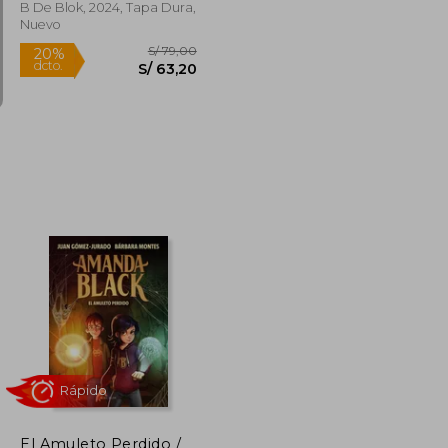
B De Blok, 2024, Tapa Dura,
Nuevo
Rápido
S/ 69,00
S/ 79,00
20%
dcto.
S/ 47,00
S/ 63,20
El Amuleto Perdido /