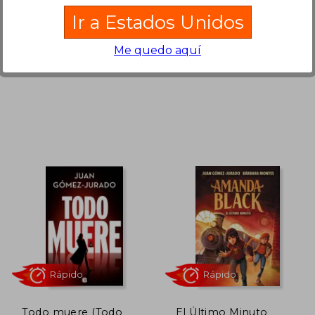
EDICIONES B, 2024, 1
B DE BLOK, 2026, Nuevo
Ir a Estados Unidos
Edición, Tapa Dura, Nuevo
Me quedo aquí
Rápido
Rápido
190,70
S/ 149,00
20%
32%
dcto.
dcto.
95,35
S/ 119,20
Todo muere (Todo
El Último Minuto