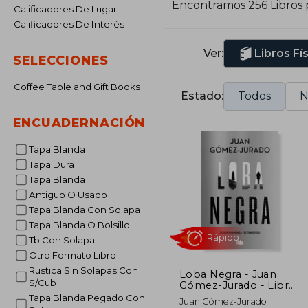
Encontramos 256 Libros
Calificadores De Lugar
Calificadores De Interés
Ver:
Libros Fí
SELECCIONES
Coffee Table and Gift Books
Estado:
Todos
N
ENCUADERNACIÓN
Tapa Blanda
Tapa Dura
Tapa Blanda
Antiguo O Usado
Tapa Blanda Con Solapa
Tapa Blanda O Bolsillo
Tb Con Solapa
Otro Formato Libro
Rustica Sin Solapas Con
Loba Negra - Juan
S/Cub
Gómez-Jurado - Libro
Físico
Rápido
Tapa Blanda Pegado Con
Juan Gómez-Jurado