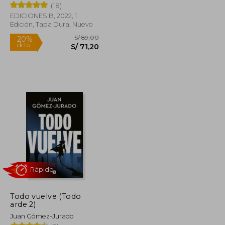
(18)
EDICIONES B, 2022, 1
Edición, Tapa Dura, Nuevo
S/ 79,00
S/ 89,00
20%
dcto.
S/ 63,20
S/ 71,20
Todo vuelve (Todo
arde 2)
Juan Gómez-Jurado