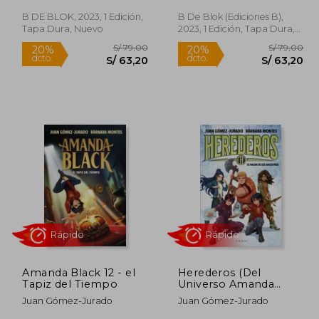
B DE BLOK, 2023, 1 Edición,
B De Blok (Ediciones B),
Rápido
Rápido
Tapa Dura, Nuevo
2023, 1 Edición, Tapa Dura,
Nuevo
 79,00
S/ 79,00
20%
20%
dcto.
dcto.
63,20
S/ 63,20
Amanda Black 12 - el
Herederos (Del
Tapiz del Tiempo
Universo Amanda
Black) 4 - el Hacha de
Juan Gómez-Jurado
Juan Gómez-Jurado
los Ancestros