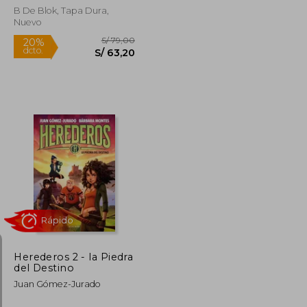
B De Blok, Tapa Dura,
Nuevo
Rápido
S/ 79,00
S/ 79,00
20%
dcto.
S/ 50,00
S/ 63,20
Herederos 2 - la Piedra
del Destino
Juan Gómez-Jurado