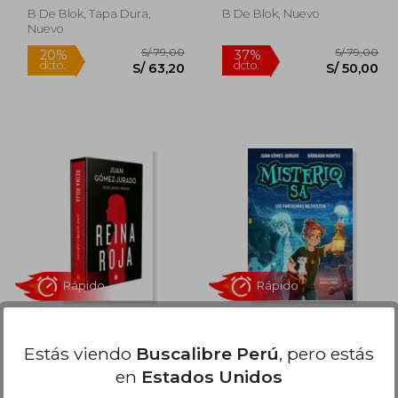
B De Blok, Tapa Dura,
B De Blok, Nuevo
Nuevo
Rápido
Rápido
 79,00
S/ 79,00
20%
37%
dcto.
dcto.
63,20
S/ 63,20
REINA ROJA
MISTERIO S.A. 1 - LOS
(EDICION DE LUJO)
FANTASMAS NO
Estás viendo
Buscalibre Perú
, pero estás
(ANTONIA SCOTT 1)
EXISTEN
Juan Gómez-Jurado
JUAN GÓMEZ-JURADO
en
Estados Unidos
(1)