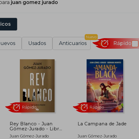
 para
juan gomez jurado
sicos
Nuevo
uevos
Usados
Anticuarios
Rápido
Rey Blanco - Juan
La Campana de Jade
Gómez-Jurado - Libro
Físico
Rápido
Rápido
Juan Gómez-Jurado
Juan Gómez-Jurado