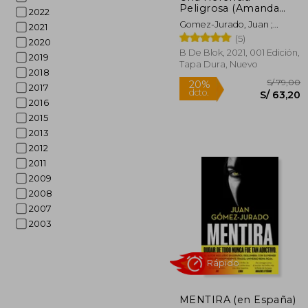
Peligrosa (Amanda
2022
Black 1)
Gomez-Jurado, Juan ;
2021
Montes, Barbara
(5)
2020
B De Blok, 2021, 001 Edición,
2019
Tapa Dura, Nuevo
2018
2017
2016
2015
2013
2012
Rápido
2011
2009
2008
2007
2003
S/
20%
MENTIRA (en España)