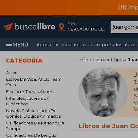
Últim
Enviar a
CERCADO DE LIMA, Lima
MENÚ
Libros más vendidos
Libros importados
Libros
Inicio
Libros
Libros
Jua
CATEGORÍA
Artes
J
Estilos De Vida, Aficiones Y
J
Ocio
c
Ficción Y Temas Afines
N
Infantiles, Juveniles Y
v
Didácticos
a
V
Novela Gráfica, Libros De
e
Cómics, Dibujos Animados
Calificadores De Período De
Libros de Juan G
Tiempo
A
Calificadores De Lengua
d