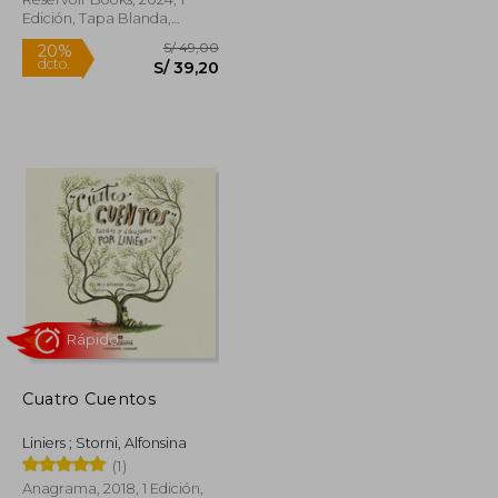
Edición, Tapa Blanda,
Nuevo
Rápido
S/ 49,00
S/ 49,00
20%
Cuatro Cuentos
dcto.
S/ 39,20
S/ 39,20
Liniers ; Storni, Alfonsina
(1)
Anagrama, 2018, 1 Edición,