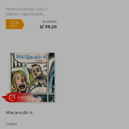
Reservoir Books, 2024, 1
Edición, Tapa Blanda,
Nuevo
S/ 49,00
20%
dcto.
S/ 47,00
S/ 39,20
Macanudo 4
Liniers