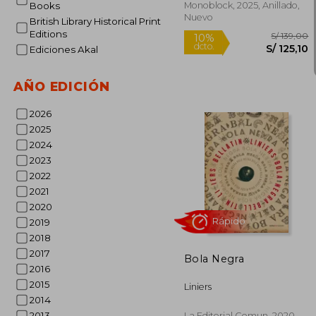
Monoblock, 2025, Anillado,
Books
Nuevo
British Library Historical Print
Editions
Ediciones Akal
Rápido
AÑO EDICIÓN
2026
2025
2024
2023
2022
2021
2020
S/ 
10%
2019
dcto.
S/ 
2018
2017
Bola Negra
2016
2015
Liniers
2014
2013
La Editorial Comun, 2020,