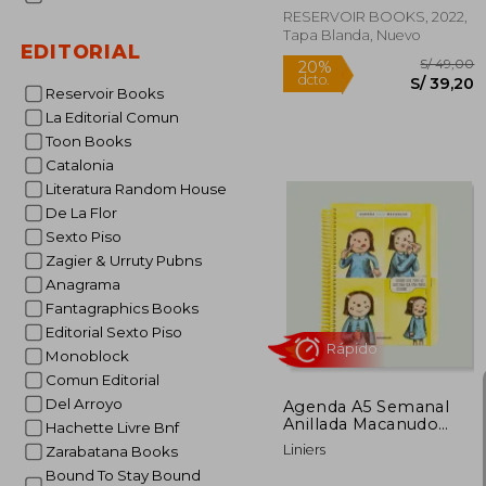
RESERVOIR BOOKS, 2022,
Tapa Blanda, Nuevo
EDITORIAL
Rápido
Reservoir Books
La Editorial Comun
Toon Books
Catalonia
Literatura Random House
De La Flor
Sexto Piso
Zagier & Urruty Pubns
Anagrama
S/
20%
dcto.
S/ 
Fantagraphics Books
Editorial Sexto Piso
Monoblock
Comun Editorial
Del Arroyo
Agenda A5 Semanal
Anillada Macanudo
Hachette Livre Bnf
2026 - Frase Célebre
Liniers
Zarabatana Books
Bound To Stay Bound