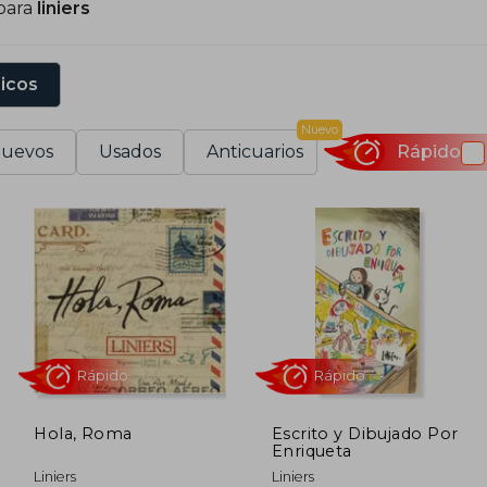
para
liniers
ropia editorial en 2011, Editorial Común. Ha diseñado la
a salido de gira con gran éxito, Andrés Calamaro y Alber
xpone junto a su obra gráfica. En 2018 Macanudo empezó
sicos
ravés de King Features Syndicate. Muchos de sus treinta
E.UU., Canadá, Corea del Sur y China. Hoy en día es 
Nuevo
rgentina.
uevos
Usados
Anticuarios
Rápido
a sido galardonado con el Premio Eisner en 2018, el I
isuales en 2012 o Personalidad Destacada de la Cultura 
ctualmente, vive en Vermont (EE.UU.) con su esposa Angie
Hola, Roma
Escrito y Dibujado Por
Enriqueta
Rápido
Rápido
Liniers
Liniers