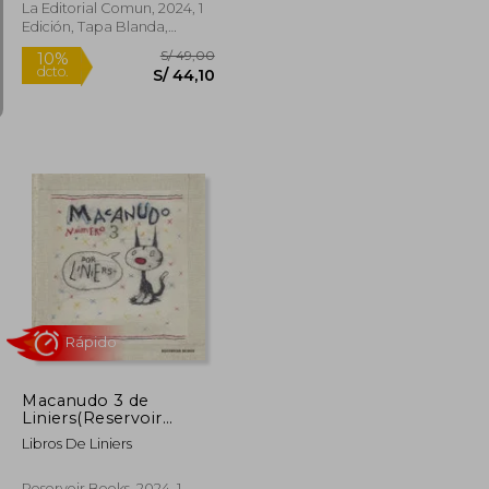
La Editorial Comun, 2024, 1
Edición, Tapa Blanda,
Nuevo
Rápido
S/ 45,00
S/ 49,00
10%
dcto.
S/ 40,50
S/ 44,10
Macanudo 3 de
Liniers(Reservoir
Books)
Libros De Liniers
Reservoir Books, 2024, 1