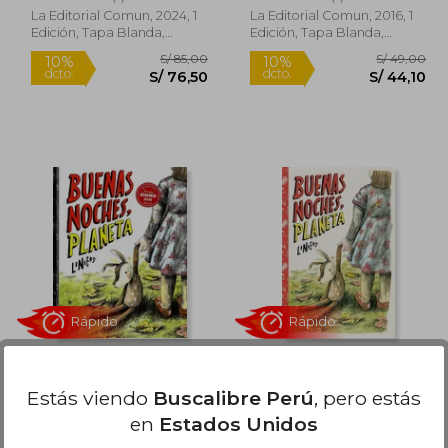
La Editorial Comun, 2024, 1
La Editorial Comun, 2016, 1
Edición, Tapa Blanda,
Edición, Tapa Blanda,
Nuevo
Nuevo
Rápido
Rápido
 49,00
S/ 85,00
10%
10%
dcto.
dcto.
39,20
S/ 76,50
Buenas Noches,
Buenas noches,
Planeta
Planeta
Estás viendo
Buscalibre Perú
, pero estás
Liniers
Liniers
en
Estados Unidos