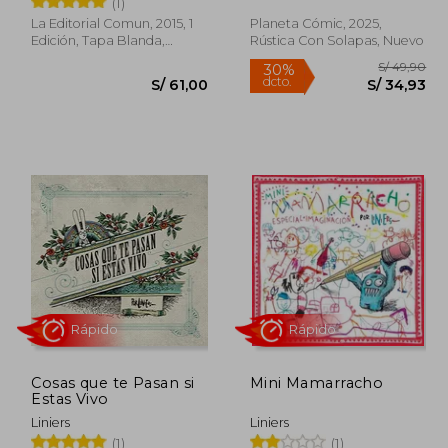
(1)
La Editorial Comun, 2015, 1
Planeta Cómic, 2025,
Rápido
Rápido
Edición, Tapa Blanda,
Rústica Con Solapas, Nuevo
Nuevo
 69,00
30%
dcto.
62,10
S/ 61,00
Cosas que te Pasan si
Mini Mamarracho
Estas Vivo
Liniers
Liniers
(1)
(1)