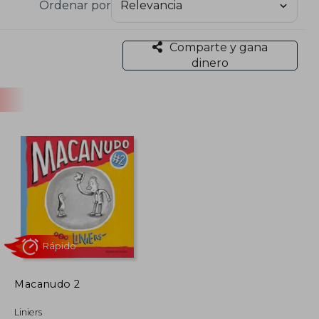
Ordenar por
s portadas de discos de Kevin Johansen, con quien
t Pla. También pinta cuadros, que vende a miles y
 a publicarse en diarios de los Estados Unidos a
Comparte y gana
 libros se han editado en Europa, Latinoamérica,
dinero
uno de los grandes referentes de la historieta
nkpot Award en 2018, Diploma al Mérito en Artes
en 2014.
, sus tres hijas y un perro.
Macanudo 2
Rápido
Liniers