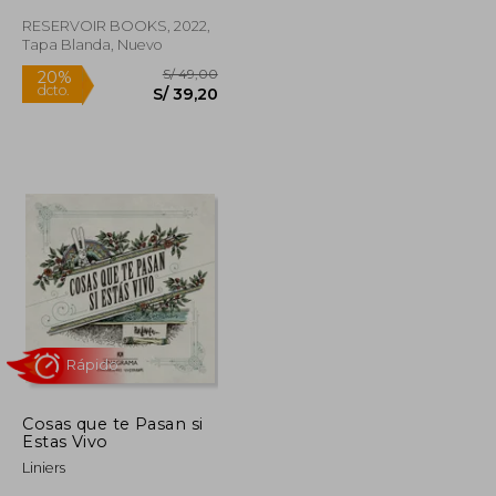
RESERVOIR BOOKS, 2022,
Rápido
Tapa Blanda, Nuevo
S/ 49,90
S/ 49,00
20%
dcto.
S/ 34,93
S/ 39,20
Cosas que te Pasan si
Estas Vivo
Liniers