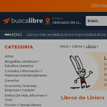
Últim
Enviar a
CERCADO DE LIMA, Lima
MENÚ
Libros más vendidos
Libros importados
Libros
Inicio
Libros
Libros
CATEGORÍA
Artes
L
Biografías, Literatura Y
L
Estudios Literarios
P
Consulta, Información Y
e
Materias Interdisciplinares
c
Derecho
a
V
Economía, Finanzas,
Empresa Y Gestión
H
Estilos De Vida, Aficiones Y
Libros de Liniers
Ocio
l
Ficción Y Temas Afines
P