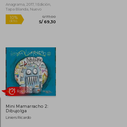
Anagrama, 2017, 1 Edición,
Tapa Blanda, Nuevo
Rápido
S/ 49,00
S/ 77,00
10%
dcto.
S/ 44,10
S/ 69,30
Mini Mamarracho 2:
Dibujolga
Liniers Ricardo