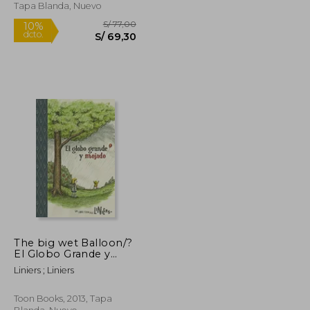
Tapa Blanda, Nuevo
Rápido
The big wet Balloon/?
El Globo Grande y
Mojado
S/ 49,00
S/ 77,00
10%
Liniers ; Liniers
dcto.
S/ 39,20
S/ 69,30
Toon Books, 2013, Tapa