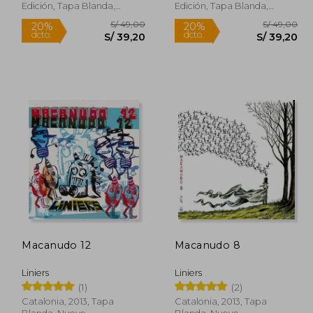
Edición, Tapa Blanda,
Edición, Tapa Blanda,
Nuevo
Nuevo
Rápido
Rápido
Macanudo 12
Macanudo 8
 45,00
S/ 49,00
20%
20%
Liniers
Liniers
dcto.
dcto.
40,50
S/ 39,20
(1)
(2)
Catalonia, 2013, Tapa
Catalonia, 2013, Tapa