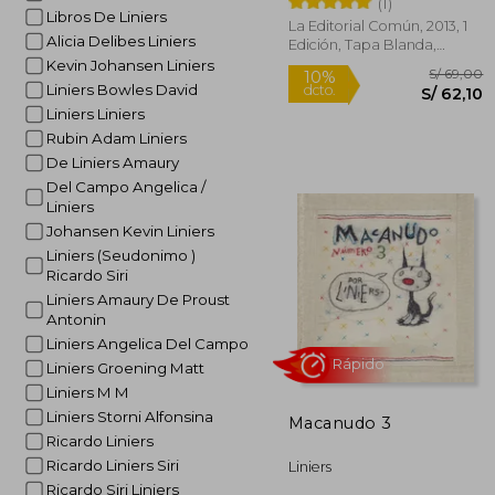
(1)
Libros De Liniers
La Editorial Común, 2013, 1
Rápido
Alicia Delibes Liniers
Edición, Tapa Blanda,
Nuevo
Kevin Johansen Liniers
Liniers Bowles David
Liniers Liniers
Rubin Adam Liniers
De Liniers Amaury
Del Campo Angelica /
Liniers
Johansen Kevin Liniers
S/
10%
Liniers (Seudonimo )
dcto.
S/ 
Ricardo Siri
Liniers Amaury De Proust
Antonin
Liniers Angelica Del Campo
Liniers Groening Matt
Liniers M M
Liniers Storni Alfonsina
Macanudo 3
Ricardo Liniers
Ricardo Liniers Siri
Liniers
Ricardo Siri Liniers