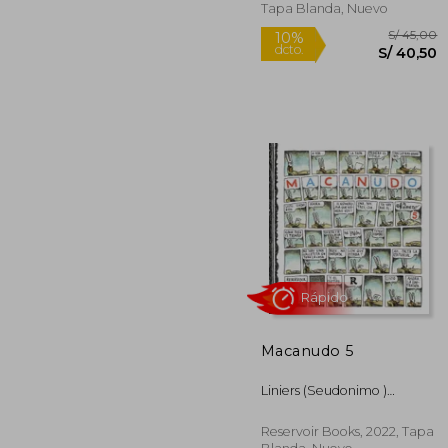
Tapa Blanda, Nuevo
Rápido
Macanudo 5
S/
10%
Liniers (Seudonimo )
dcto.
S/ 
Ricardo Siri
Reservoir Books, 2022, Tapa