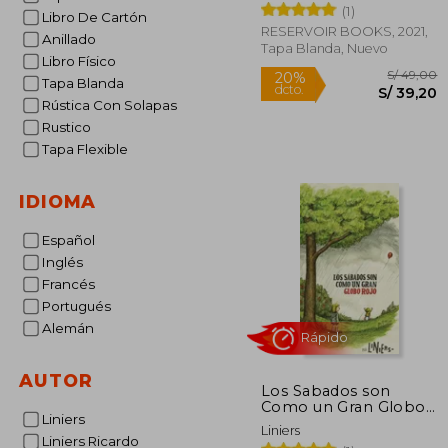
(1)
Libro De Cartón
RESERVOIR BOOKS, 2021,
Anillado
Tapa Blanda, Nuevo
Libro Físico
Tapa Blanda
Rústica Con Solapas
Rustico
Tapa Flexible
S/
20%
dcto.
IDIOMA
S/ 
Español
Inglés
Francés
Portugués
Alemán
AUTOR
Los Sabados son
Como un Gran Globo
Liniers
Rojo - Liniers - Libro
Liniers
Físico
Liniers Ricardo