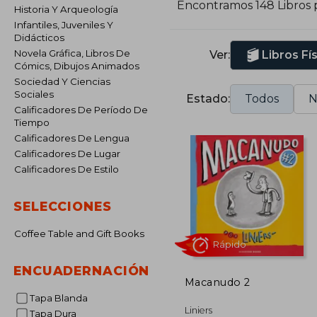
Encontramos 148 Libros 
Historia Y Arqueología
p
Infantiles, Juveniles Y
h
Didácticos
e
Novela Gráfica, Libros De
Ver:
Libros Fí
t
Cómics, Dibujos Animados
E
Sociedad Y Ciencias
a
Sociales
Estado:
Todos
N
Calificadores De Período De
H
Tiempo
V
Calificadores De Lengua
Calificadores De Lugar
A
Calificadores De Estilo
SELECCIONES
Coffee Table and Gift Books
ENCUADERNACIÓN
Macanudo 2
Tapa Blanda
Rápido
Liniers
Tapa Dura