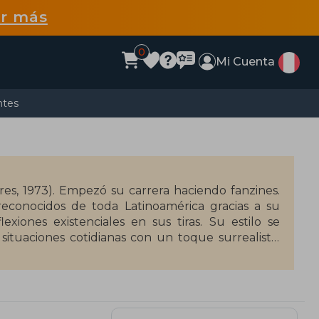
r más
0
Mi Cuenta
ntes
res, 1973). Empezó su carrera haciendo fanzines.
reconocidos de toda Latinoamérica gracias a su
iones existenciales en sus tiras. Su estilo se
situaciones cotidianas con un toque surrealista,
e y filosófica.
w y más recientemente ha ilustrado la portada de
ta gráfico publicó su tira Bonjour en el diario
n y semanalmente en El País de España. Creó su