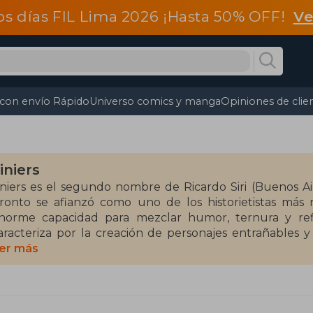
os días FIL Lima 2026 ¡Hasta 50% OFF!
Ve
 con envío Rápido
Universo comics y manga
Opiniones de clie
iniers
iniers es el segundo nombre de Ricardo Siri (Buenos Ai
ronto se afianzó como uno de los historietistas más 
norme capacidad para mezclar humor, ternura y reflex
aracteriza por la creación de personajes entrañables y 
bordando temas universales desde una perspectiva amabl
er más
a colaborado en Rolling Stone, Virginia Quarterly Revie
a prestigiosa publicación The New Yorker. Como humoris
ágina/12, y desde 2002, publica Macanudo en La Nació