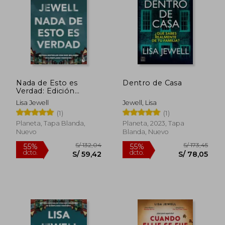
S/ 163,02
S/ 180,
55%
40%
dcto.
dcto.
S/ 73,36
S/ 108,
Nada de Esto es
Dentro de Casa
Verdad: Edición
Limitada a Precio
Lisa Jewell
Jewell, Lisa
Especial
(1)
(1)
Planeta, Tapa Blanda,
Planeta, 2023, Tapa
Nuevo
Blanda, Nuevo