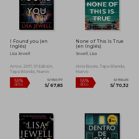
I Found you (en
None of This Is True
Inglés)
(en Inglés)
Lisa Jewell
Jewell, Lisa
Arrow, 2017, 01 Edición,
Atria Books, Tapa Blanda,
Tapa Blanda, Nuevo
Nuevo
S/ 206,43
S/ 152
55%
55%
dcto.
dcto.
S/ 92,89
S/ 68,