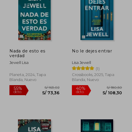
S/ 99,90
S/ 180,
35%
40%
dcto.
dcto.
S/ 64,94
S/ 108,
Nada de esto es
No le dejes entrar
verdad
Jewell Lisa
Lisa Jewell
(1)
Planeta, 2024, Tapa
Crossbooks, 2025, Tapa
Blanda, Nuevo
Blanda, Nuevo