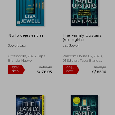
S/ 159,14
S/ 165
55%
55%
No lo dejes entrar
The Family Upstairs
dcto.
dcto.
S/ 71,61
S/ 74,
(en Inglés)
Jewell, Lisa
Lisa Jewell
Crossbooks, 2026, Tapa
Random House Uk, 2020,
Blanda, Nuevo
01 Edición, Tapa Blanda,
Usado