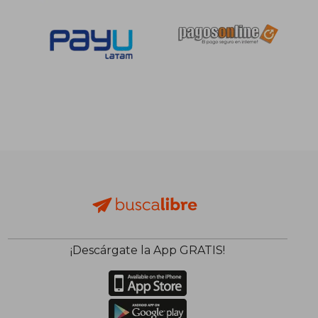
S/ 122,00
S/ 156
55%
55%
dcto.
dcto.
S/ 54,90
S/ 70,
¡Descárgate la App GRATIS!