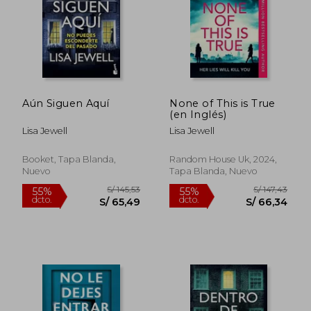
Aún Siguen Aquí
None of This is True
S/ 175,19
S/ 186
(en Inglés)
40%
52%
dcto.
dcto.
S/ 105,11
S/ 89,
Lisa Jewell
Lisa Jewell
Booket, Tapa Blanda,
Random House Uk, 2024,
Nuevo
Tapa Blanda, Nuevo