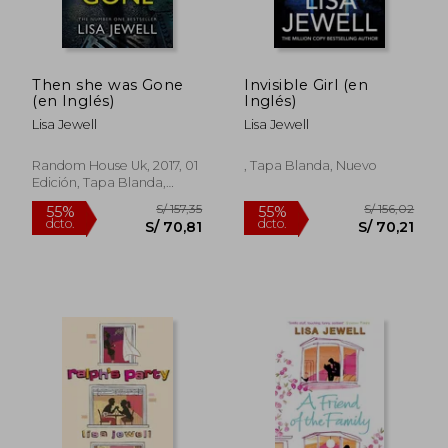
S/ 143,22
S/ 199
55%
55%
dcto.
dcto.
S/ 64,45
S/ 89,
Then she was Gone
Invisible Girl (en
(en Inglés)
Inglés)
Lisa Jewell
Lisa Jewell
Random House Uk, 2017, 01
, Tapa Blanda, Nuevo
Edición, Tapa Blanda,
Nuevo