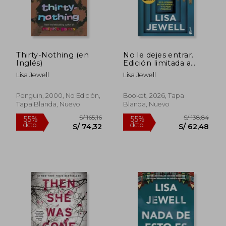
Thirty-Nothing (en
No le dejes entrar.
Inglés)
Edición limitada a
precio especial
Lisa Jewell
Lisa Jewell
Penguin, 2000, No Edición,
Booket, 2026, Tapa
Tapa Blanda, Nuevo
Blanda, Nuevo
S/ 160,41
S/ 164
55%
55%
dcto.
dcto.
S/ 72,19
S/ 73,