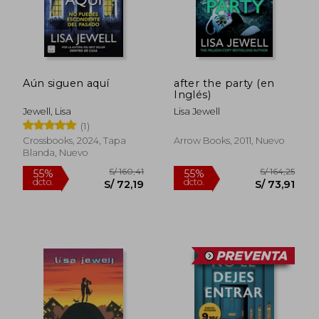
Aún siguen aquí
after the party (en
Inglés)
Jewell, Lisa
Lisa Jewell
(1)
Crossbooks, 2024, Tapa
Arrow Books, 2011, Nuevo
Blanda, Nuevo
S/ 156,26
S/ 159
55%
55%
dcto.
dcto.
S/ 70,32
S/ 71,