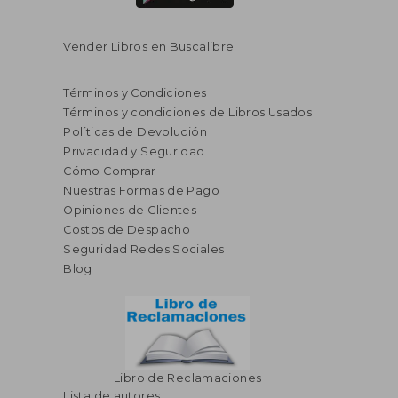
Vender Libros en Buscalibre
Términos y Condiciones
Términos y condiciones de Libros Usados
Políticas de Devolución
Privacidad y Seguridad
Cómo Comprar
Nuestras Formas de Pago
Opiniones de Clientes
S/ 234,54
S/ 156
55%
55%
Costos de Despacho
dcto.
dcto.
S/ 105,54
S/ 70,
Seguridad Redes Sociales
Blog
Libro de Reclamaciones
Lista de autores