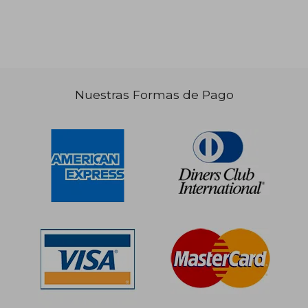
Nuestras Formas de Pago
S/ 209,55
S/ 291
55%
50%
dcto.
dcto.
S/ 94,30
S/ 145,