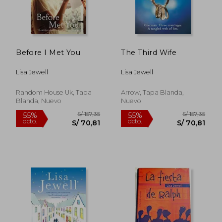
Before I Met You
The Third Wife
Lisa Jewell
Lisa Jewell
Random House Uk, Tapa
Arrow, Tapa Blanda,
Blanda, Nuevo
Nuevo
S/ 156,02
S/ 156
55%
55%
dcto.
dcto.
S/ 70,21
S/ 70,