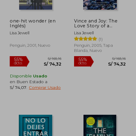
one-hit wonder (en
Vince and Joy: The
S/ 157,35
S/ 156,
Inglés)
Love Story of a
55%
55%
dcto.
dcto.
Lifetime (en Inglés)
S/ 70,81
S/ 70,
Lisa Jewell
Lisa Jewell
(1)
Penguin, 2001, Nuevo
Penguin, 2005, Tapa
Blanda, Nuevo
Disponible
Usado
en Buen Estado a
S/ 74,07
.
Comprar Usado