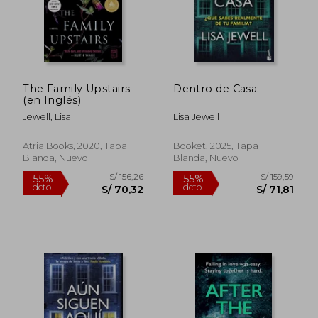
The Family Upstairs
Dentro de Casa:
(en Inglés)
Jewell, Lisa
Lisa Jewell
Atria Books, 2020, Tapa
Booket, 2025, Tapa
Blanda, Nuevo
Blanda, Nuevo
S/ 150,77
S/ 156
55%
55%
dcto.
dcto.
S/ 67,85
S/ 70,