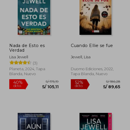
S/ 132,04
S/ 173
55%
55%
dcto.
dcto.
S/ 59,42
S/ 78,
Nada de Esto es
Cuando Ellie se fue
Verdad
Lisa Jewell
Jewell, Lisa
(3)
Planeta, 2024, Tapa
Duomo Ediciones, 2022,
Blanda, Nuevo
Tapa Blanda, Nuevo