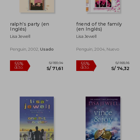
S/ 159,26
S/ 159
40%
55%
dcto.
dcto.
S/ 95,56
S/ 71,
ralph's party (en
friend of the family
Inglés)
(en Inglés)
Lisa Jewell
Lisa Jewell
Penguin, 2002,
Usado
Penguin, 2004, Nuevo