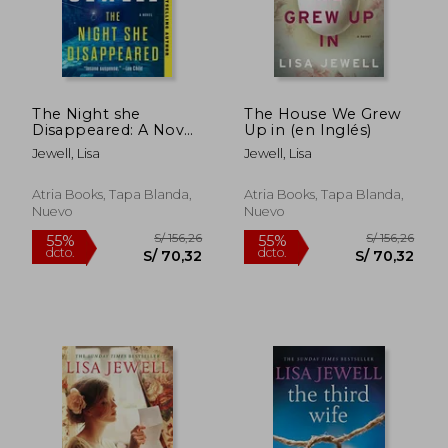
The Night she
The House We Grew
Disappeared: A Novel
Up in (en Inglés)
(en Inglés)
Jewell, Lisa
Jewell, Lisa
Atria Books, Tapa Blanda,
Atria Books, Tapa Blanda,
Nuevo
Nuevo
S/ 150,77
S/ 157
55%
55%
dcto.
dcto.
S/ 67,85
S/ 70,