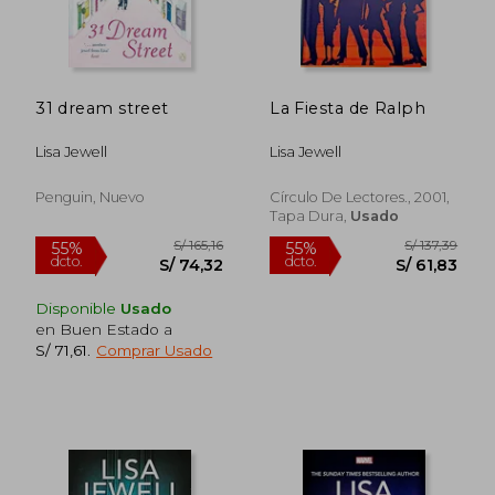
31 dream street
La Fiesta de Ralph
Lisa Jewell
Lisa Jewell
Penguin, Nuevo
Círculo De Lectores., 2001,
Tapa Dura,
Usado
Disponible
Usado
en Buen Estado a
S/ 71,61
.
Comprar Usado
S/ 156,26
S/ 156
55%
55%
dcto.
dcto.
S/ 70,32
S/ 70,