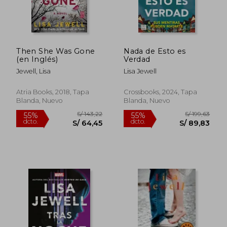
Then She Was Gone
Nada de Esto es
(en Inglés)
Verdad
Jewell, Lisa
Lisa Jewell
Atria Books, 2018, Tapa
Crossbooks, 2024, Tapa
Blanda, Nuevo
Blanda, Nuevo
S/ 165,16
S/ 138,
55%
55%
dcto.
dcto.
S/ 74,32
S/ 62,