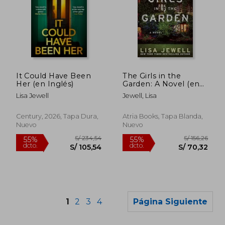
S/ 165,16
S/ 137
55%
55%
dcto.
dcto.
S/ 74,32
S/ 61,
It Could Have Been
The Girls in the
Her (en Inglés)
Garden: A Novel (en
Inglés)
Lisa Jewell
Jewell, Lisa
Century, 2026, Tapa Dura,
Atria Books, Tapa Blanda,
Nuevo
Nuevo
1
2
3
4
Página Siguiente