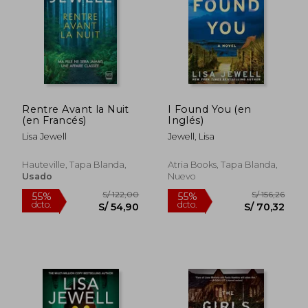
S/ 157,35
S/ 157
55%
55%
dcto.
dcto.
S/ 70,81
S/ 70,
Rentre Avant la Nuit
I Found You (en
(en Francés)
Inglés)
Lisa Jewell
Jewell, Lisa
Hauteville, Tapa Blanda,
Atria Books, Tapa Blanda,
Usado
Nuevo