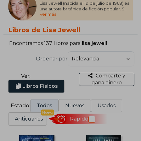
Lisa Jewell (nacida el 19 de julio de 1968) es
una autora británica de ficción popular. Sus
Ver más
libros incluyen Ralph's Party, Thirtynothing,
After The Party (una secuela de Ralph's
Party), y posteriormente Then She Was
Libros de Lisa Jewell
Gone, The Family Upstairs, Invisible Girl y
The Night She Disappeared.​ Su último libro
Nada de esto es cierto se publicó en julio
Encontramos 137 Libros para
lisa jewell
de 2023.
Ordenar por
Comparte y
Ver:
gana dinero
Libros Físicos
Estado:
Todos
Nuevos
Usados
Nuevo
Anticuarios
Rápido