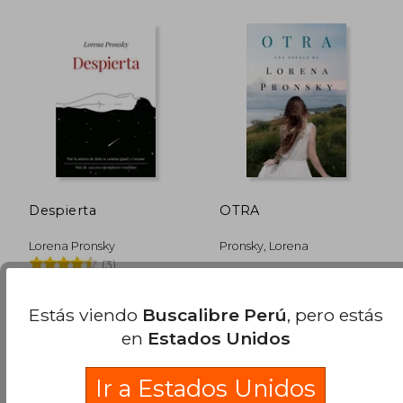
S/ 165,24
S/ 215
55%
53%
dcto.
dcto.
S/ 74,36
S/ 100,
Despierta
OTRA
Lorena Pronsky
Pronsky, Lorena
(3)
VERGARA, 2020, Tapa
VERGARA, 2026, Tapa
Blanda, Nuevo
Blanda, Nuevo
Estás viendo
Buscalibre Perú
, pero estás
en
Estados Unidos
Ir a Estados Unidos