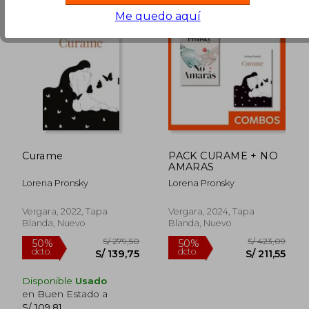
Me quedo aquí
Curame
PACK CURAME + NO
AMARAS
S/ 215,05
S/ 215
53%
53%
dcto.
dcto.
Lorena Pronsky
Lorena Pronsky
S/ 100,84
S/ 100,
Vergara, 2022, Tapa
Vergara, 2024, Tapa
Blanda, Nuevo
Blanda, Nuevo
Disponible
Usado
en Buen Estado a
S/ 109,81
.