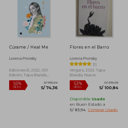
S/ 215,05
S/ 155
53%
55%
dcto.
dcto.
S/ 100,84
S/ 70,
Cúrame / Heal Me
Flores en el Barro
Lorena Pronsky
Lorena Pronsky
(1)
Ediciones B, 2022, 001
Vergara, 2023, Tapa
Edición, Tapa Blanda,
Blanda, Nuevo
Nuevo
Disponible
Usado
en Buen Estado a
S/ 83,94
.
Comprar Usado