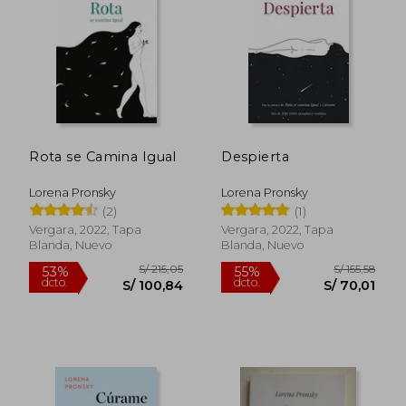
S/ 154,49
S/ 215
50%
53%
dcto.
dcto.
S/ 77,24
S/ 100,
Rota se Camina Igual
Despierta
Lorena Pronsky
Lorena Pronsky
(2)
(1)
Vergara, 2022, Tapa
Vergara, 2022, Tapa
Blanda, Nuevo
Blanda, Nuevo