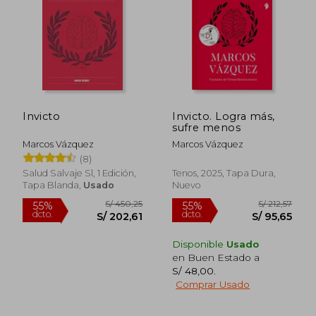
S/ 276,43
S/ 172
40%
40%
dcto.
dcto.
S/ 165,86
S/ 103,
Invicto
Invicto. Logra más,
sufre menos
Marcos Vázquez
Marcos Vázquez
(8)
Salud Salvaje Sl, 1 Edición,
Tenos, 2025, Tapa Dura,
Tapa Blanda,
Usado
Nuevo
Disponible
Usado
en Buen Estado a
S/ 48,00
.
Comprar Usado