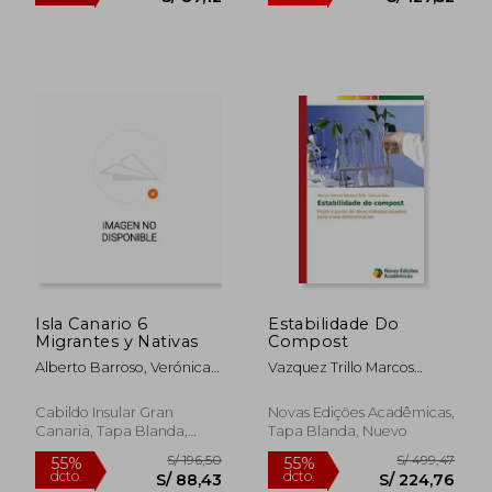
dcto.
dcto.
S/ 81,15
S/ 99,
Isla Canario 6
Estabilidade Do
Migrantes y Nativas
Compost
Alberto Barroso, Verónica;
Vazquez Trillo Marcos
Delgado Darias, Teresa;
Antonio
Moreno Benítez, Marcos;
Cabildo Insular Gran
Novas Edições Acadêmicas,
Velasco Vázquez, Javier
Canaria, Tapa Blanda,
Tapa Blanda, Nuevo
Nuevo