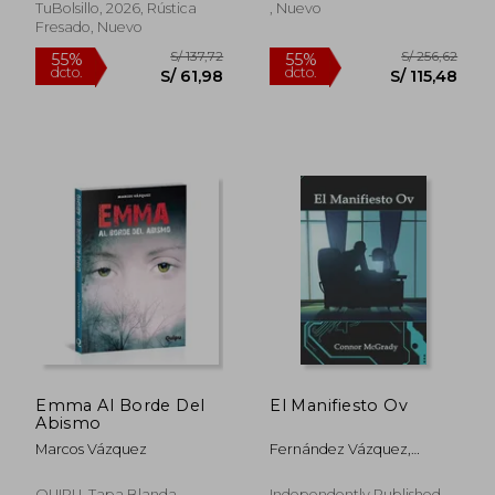
TuBolsillo, 2026, Rústica
, Nuevo
Fresado, Nuevo
S/ 285,48
S/ 171
50%
51%
dcto.
dcto.
S/ 142,74
S/ 84,
Emma Al Borde Del
El Manifiesto Ov
Abismo
Marcos Vázquez
Fernández Vázquez,
Marcos
QUIPU, Tapa Blanda,
Independently Published,