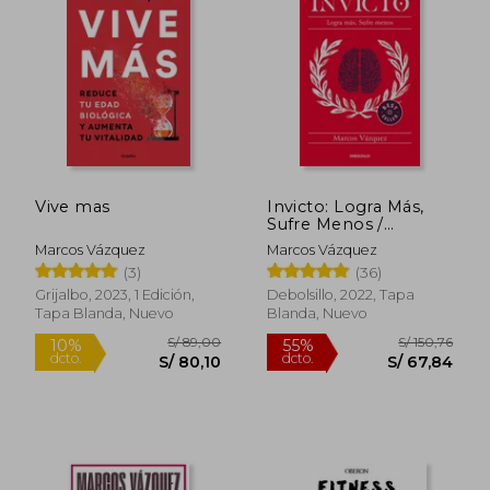
Vive mas
Invicto: Logra Más,
Sufre Menos /
Undefeated: Achieve
Marcos Vázquez
Marcos Vázquez
More and Suffer Less
(3)
(36)
Grijalbo, 2023, 1 Edición,
Debolsillo, 2022, Tapa
Tapa Blanda, Nuevo
Blanda, Nuevo
S/ 89,00
S/ 150,