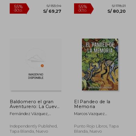
S/ 155,58
S/ 238,
55%
55%
dcto.
dcto.
S/ 70,01
S/ 107,
Baldomero el gran
El Pandeo de la
Aventurero: La Cueva
Memoria
Mágica
Fernández Vázquez,
Marcos Vazquez
Marcos
Consuegra
Independently Published,
Punto Rojo Libros, Tapa
Tapa Blanda, Nuevo
Blanda, Nuevo