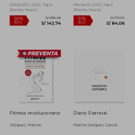
GRIJALBO, 2024, Tapa
Montena, 2025, Tapa
Blanda, Nuevo
Blanda, Nuevo
S/ 166,95
S/ 180,
55%
55%
dcto.
dcto.
S/ 75,13
S/ 81,
Fitness revolucionario
Diario Esencial
Vázquez, Marcos
Marcos Vazquez Garcia