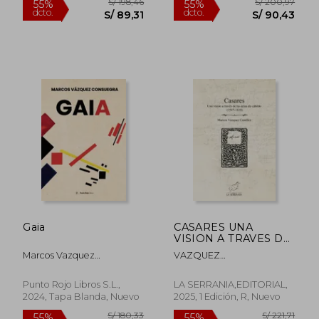
Gaia
CASARES UNA
VISION A TRAVES DE
LAS ACTAS DE
Marcos Vazquez
VAZQUEZ
S/ 138,78
S/ 200,
55%
55%
CABILDO 1547 (en
Consuegra
CANDILES,MARCOS
dcto.
dcto.
S/ 62,45
S/ 90,
Castellano)
Punto Rojo Libros S.L.,
LA SERRANIA,EDITORIAL,
2024, Tapa Blanda, Nuevo
2025, 1 Edición, R, Nuevo