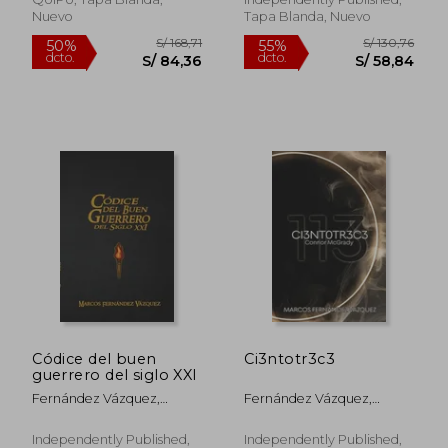
Nuevo
Tapa Blanda, Nuevo
S/ 137,72
S/ 256,
55%
55%
dcto.
dcto.
S/ 61,98
S/ 115,
Códice del buen
Ci3ntotr3c3
guerrero del siglo XXI
Fernández Vázquez,
Fernández Vázquez,
Marcos
Marcos
Independently Published,
Independently Published,