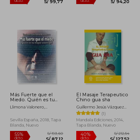
Más Fuerte que el
El Masaje Terapeutico
Miedo. Quién es tu
Chino gua sha
Mayor Enemigo
Llimona Valonero,
Guillermo Jesús Vázquez
Enrique,Rojas-Marcos,
López,María Del Carmen
(1)
Laura,Vázquez, Miguel
Márquez Díaz,Marcos Díaz
Sevilla España, 2018, Tapa
Mandala Ediciones, 2014,
Mastellari
Blanda, Nuevo
Tapa Blanda, Nuevo
S/ 180,33
S/ 221
55%
55%