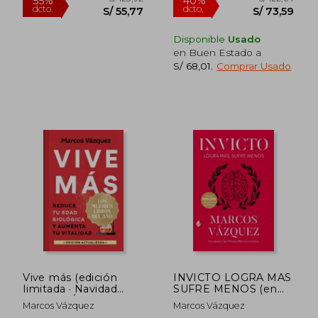
Disponible
Usado
en Buen Estado a
S/ 68,01
.
Comprar Usado
Vive más (edición
INVICTO LOGRA MAS
S/ 123,92
S/ 122,
55%
40%
limitada · Navidad
SUFRE MENOS (en
dcto.
dcto.
S/ 55,77
S/ 73,
Grandes Éxitos) (en
Castellano)
Marcos Vázquez
Marcos Vázquez
spa)