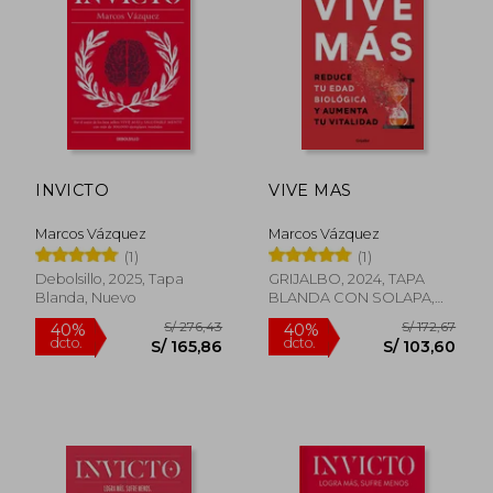
S/ 165,24
S/ 207,
55%
55%
dcto.
dcto.
S/ 74,36
S/ 93,
INVICTO
VIVE MAS
Marcos Vázquez
Marcos Vázquez
(1)
(1)
Debolsillo, 2025, Tapa
GRIJALBO, 2024, TAPA
Blanda, Nuevo
BLANDA CON SOLAPA,
Nuevo