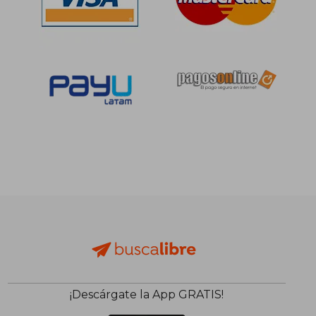
S/ 189,48
S/ 228
55%
55%
dcto.
dcto.
S/ 85,27
S/ 102,
¡Descárgate la App GRATIS!