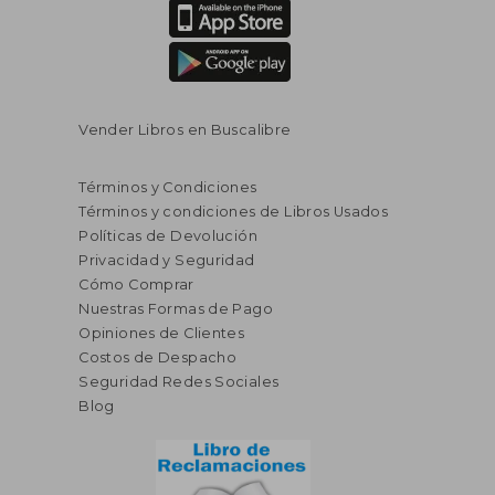
Vender Libros en Buscalibre
Términos y Condiciones
Términos y condiciones de Libros Usados
S/ 110,17
S/ 214,
40%
55%
Políticas de Devolución
dcto.
dcto.
S/ 66,10
S/ 96,
Privacidad y Seguridad
Cómo Comprar
Nuestras Formas de Pago
Opiniones de Clientes
Costos de Despacho
Seguridad Redes Sociales
Blog