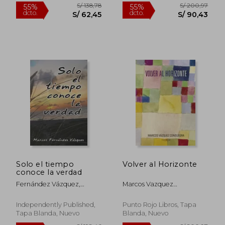
S/ 153,94
S/ 178
55%
55%
Solo el tiempo
Volver al Horizonte
dcto.
dcto.
S/ 69,27
S/ 80,
conoce la verdad
Fernández Vázquez,
Marcos Vazquez
Marcos
Consuegra
Independently Published,
Punto Rojo Libros, Tapa
Tapa Blanda, Nuevo
Blanda, Nuevo