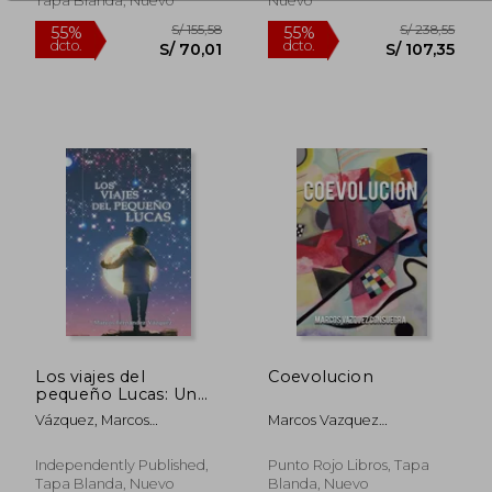
Tapa Blanda, Nuevo
Nuevo
S/ 140,91
S/ 148,
55%
55%
dcto.
dcto.
S/ 63,41
S/ 66,
Los viajes del
Coevolucion
pequeño Lucas: Un
homenaje a "El
Vázquez, Marcos
Marcos Vazquez
Principito" de Antoine
Fernández
Consuegra
de Saint-Exupéry
Independently Published,
Punto Rojo Libros, Tapa
Tapa Blanda, Nuevo
Blanda, Nuevo