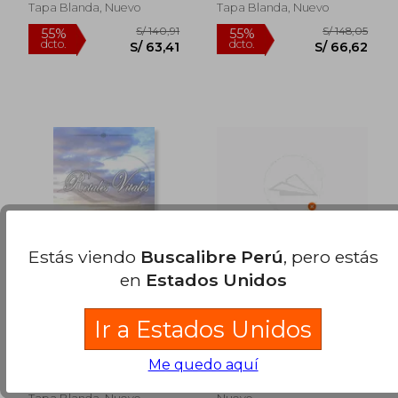
Tapa Blanda, Nuevo
Tapa Blanda, Nuevo
S/ 168,71
S/ 130,
50%
55%
dcto.
dcto.
S/ 84,36
S/ 58,
Estás viendo
Buscalibre Perú
, pero estás
en
Estados Unidos
Retales Vitales
Akira: El Valor del
Ir a Estados Unidos
Trono
Fernández Vázquez,
Marcos De Juan Vázquez
Marcos
Me quedo aquí
Independently Published,
Héroes De Papel, 1 Edición,