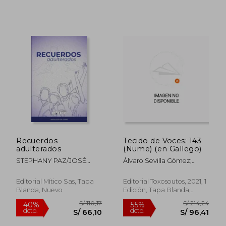
S/ 193,60
S/ 212
55%
40%
dcto.
dcto.
S/ 87,12
S/ 127,
Recuerdos
Tecido de Voces: 143
adulterados
(Nume) (en Gallego)
STEPHANY PAZ/JOSÉ
Álvaro Sevilla Gómez;
MANUEL LADINO
Amancio Pampín Suárez;
RAMÍREZ/DIEGO
Emilio Castro Fustes;
Editorial Mítico Sas, Tapa
Editorial Toxosoutos, 2021, 1
PANIAGUA NÁJERA/ABRIL
Francisco Fernández
Blanda, Nuevo
Edición, Tapa Blanda,
VALERIA REYES
Davila; Francisco Gómez
Nuevo
REYES/KAREN
Regenjo; Laura Veiga;
MOREIRA/MARTÍN
Marcos Gallego Fernández;
GONZALO NÚÑEZ
Mari Carmen González