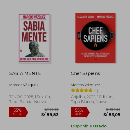
S/ 450,25
S/ 212
55%
55%
dcto.
dcto.
S/ 202,61
S/ 95,
SABIA MENTE
Chef Sapiens
Marcos Vázquez
Marcos Vázquez
(1)
TENOS, 2025, 1 Edición,
Grijalbo, 2022, 1 Edición,
Tapa Blanda, Nuevo
Tapa Blanda, Nuevo
Disponible
Usado