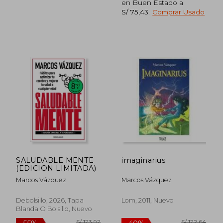
en Buen Estado a
S/ 75,43
.
Comprar Usado
S/ 199,63
S/ 184
55%
55%
dcto.
dcto.
S/ 89,83
S/ 83,
SALUDABLE MENTE
imaginarius
(EDICION LIMITADA)
Marcos Vázquez
Marcos Vázquez
Debolsillo, 2026, Tapa
Lom, 2011, Nuevo
Blanda O Bolsillo, Nuevo