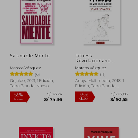
10%
55%
dcto.
dcto.
S/ 80,10
S/ 67,
Saludable Mente
Fitness
Revolucionario:
Lecciones Ancestrales
Marcos Vázquez
Marcos Vázquez
Para una Salud Salvaje
(6)
(11)
Grijalbo, 2021, 1 Edición,
Anaya Multimedia, 2018, 1
Tapa Blanda, Nuevo
Edición, Tapa Blanda,
Nuevo