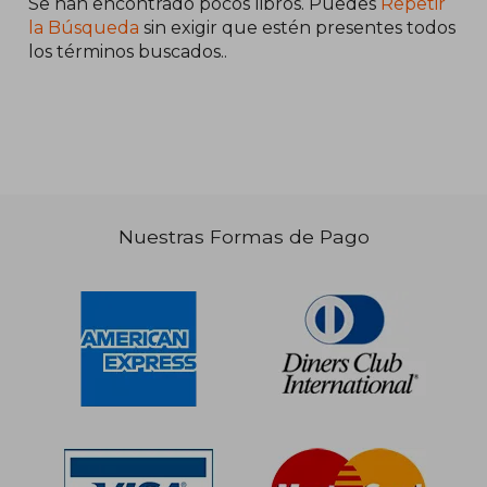
Se han encontrado pocos libros. Puedes
Repetir
Gorches;Rica
la Búsqueda
sin exigir que estén presentes todos
los términos buscados..
Nuestras Formas de Pago
S/ 293,41
40%
dcto.
S/ 176,05