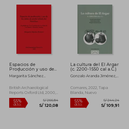
S/ 231,97
S/ 259,
55%
55%
dcto.
dcto.
S/ 104,39
S/ 116,
Espacios de
La cultura del El Argar
Producción y uso de
(c. 2200-1550 cal a.C.)
los Útiles de Piedra
Margarita Sánchez
Gonzalo Aranda Jiménez,
Tallada del Neolítico:
Romero
Sandra Montón-Subías,
El Poblado de "Los
Margarita Sánchez
Castillejos de las
British Archaeological
Comares, 2022, Tapa
Romero
Peñas de los Gitanos"
Reports Oxford Ltd, 2000,
Blanda, Nuevo
(Granada,.
Tapa Blanda, Nuevo
Archaeological
Reports International
Series) (en Inglés)