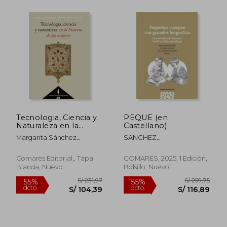
S/ 206,43
S/ 229
55%
55%
dcto.
dcto.
S/ 92,89
S/ 103,
Tecnologia, Ciencia y
PEQUE (en
Naturaleza en la
Castellano)
Historia de las Mujer
Margarita Sánchez
SANCHEZ
Romero
ROMERO,MARGARITA
Comares Editorial,, Tapa
COMARES, 2025, 1 Edición,
Blanda, Nuevo
Bolsillo, Nuevo