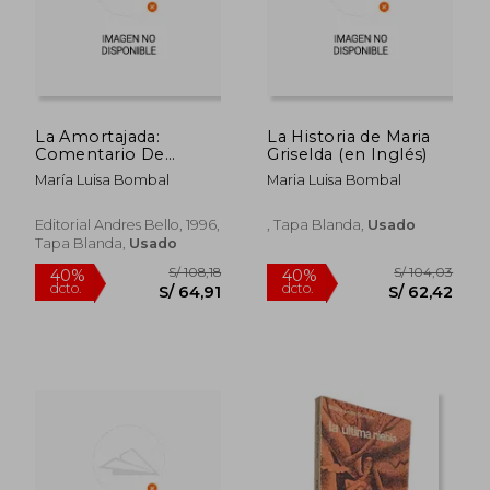
La Amortajada:
La Historia de Maria
Comentario De
Griselda (en Inglés)
Manuel Pena Munoz
María Luisa Bombal
Maria Luisa Bombal
Editorial Andres Bello, 1996,
, Tapa Blanda,
Usado
Tapa Blanda,
Usado
S/ 173,37
S/ 182
55%
55%
dcto.
dcto.
S/ 78,02
S/ 82,