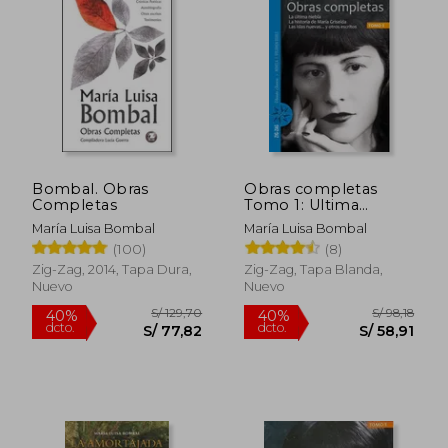
Bombal. Obras
Obras completas
Completas
Tomo 1: Ultima
Niebla, Historia de
María Luisa Bombal
María Luisa Bombal
Maria Griselda y Otros
(100)
(8)
Zig-Zag, 2014, Tapa Dura,
Zig-Zag, Tapa Blanda,
Nuevo
Nuevo
S/ 129,70
S/ 98