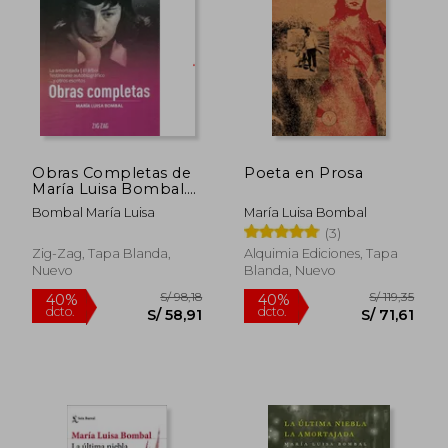
S/ 134,30
S/ 93,
55%
40%
dcto.
dcto.
S/ 60,44
S/ 56,
Obras Completas de
Poeta en Prosa
María Luisa Bombal.
Tomo 2
Bombal María Luisa
María Luisa Bombal
(3)
Zig-Zag, Tapa Blanda,
Alquimia Ediciones, Tapa
Nuevo
Blanda, Nuevo