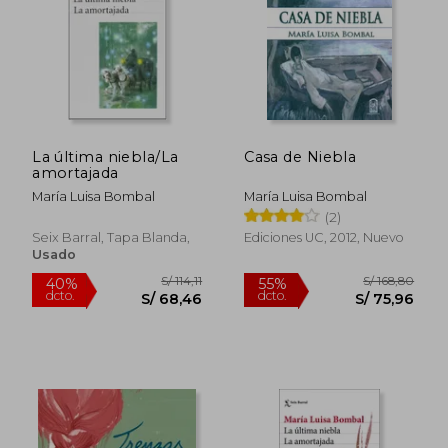
S/ 171,48
S/ 143,
40%
40%
dcto.
dcto.
S/ 102,89
S/ 86,
La última niebla/La
Casa de Niebla
amortajada
María Luisa Bombal
María Luisa Bombal
(2)
Seix Barral, Tapa Blanda,
Ediciones UC, 2012, Nuevo
Usado