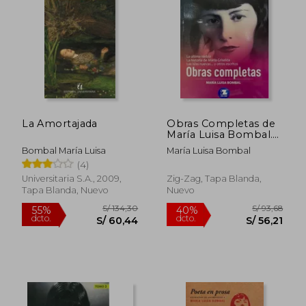
40%
40%
dcto.
dcto.
S/ 77,82
S/ 58,
La Amortajada
Obras Completas de
María Luisa Bombal.
Tomo 1
Bombal María Luisa
María Luisa Bombal
(4)
Universitaria S.A., 2009,
Zig-Zag, Tapa Blanda,
Tapa Blanda, Nuevo
Nuevo