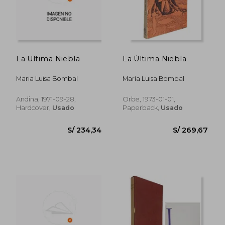
La Ultima Niebla
La Última Niebla
Maria Luisa Bombal
María Luisa Bombal
Andina, 1971-09-28,
Orbe, 1973-01-01,
Hardcover,
Usado
Paperback,
Usado
S/ 108,18
S/ 104,
40%
40%
dcto.
dcto.
S/ 64,91
S/ 62,