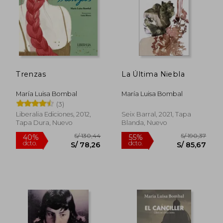
Trenzas
La Última Niebla
S/ 114,11
S/ 168,
40%
55%
dcto.
dcto.
S/ 68,46
S/ 75,
María Luisa Bombal
María Luisa Bombal
(3)
Liberalia Ediciones, 2012,
Seix Barral, 2021, Tapa
Tapa Dura, Nuevo
Blanda, Nuevo