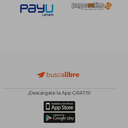
S/ 3.873,15
S/ 2.601,
¡Descárgate la App GRATIS!