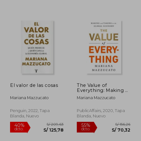
S/ 224,05
S/ 160,
55%
55%
dcto.
dcto.
S/ 100,82
S/ 72,
El valor de las cosas
The Value of
Everything: Making &
Taking in the Global
Mariana Mazzucato
Mariana Mazzucato
Economy Economics
Interested People
Want Problems of
Penguin, 2022, Tapa
PublicAffairs, 2020, Tapa
Modern-Day
Blanda, Nuevo
Blanda, Nuevo
Capitalism to
Improve Benefits
99% Financial Times
Business Book (en
Inglés)