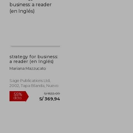
strategy for business:
a reader (en Inglés)
Mariana Mazzucato
Sage Publications Ltd,
2002, Tapa Blanda, Nuevo
S/ 290,53
S/ 240,
55%
55%
dcto.
dcto.
S/ 130,74
S/ 108,