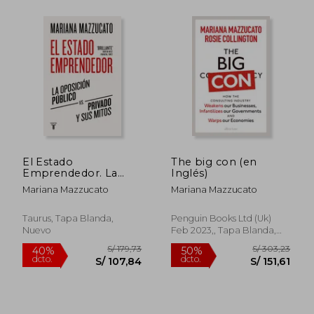
S/ 160,61
S/ 174
55%
55%
dcto.
dcto.
El Estado
The big con (en
S/ 72,27
S/ 78,
Emprendedor. La
Inglés)
Oposición Público vs.
Mariana Mazzucato
Mariana Mazzucato
Privado y sus Mitos
Taurus, Tapa Blanda,
Penguin Books Ltd (Uk)
Nuevo
Feb 2023,, Tapa Blanda,
Nuevo