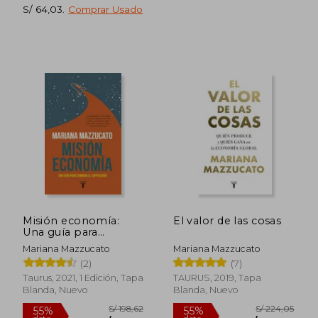
S/ 64,03
.
Comprar Usado
S/ 154,49
S/ 159,
40%
40%
dcto.
dcto.
S/ 92,69
S/ 95,
Misión economía:
El valor de las cosas
Una guía para
cambiar el
Mariana Mazzucato
Mariana Mazzucato
capitalismo
(2)
(7)
Taurus, 2021, 1 Edición, Tapa
TAURUS, 2019, Tapa
Blanda, Nuevo
Blanda, Nuevo