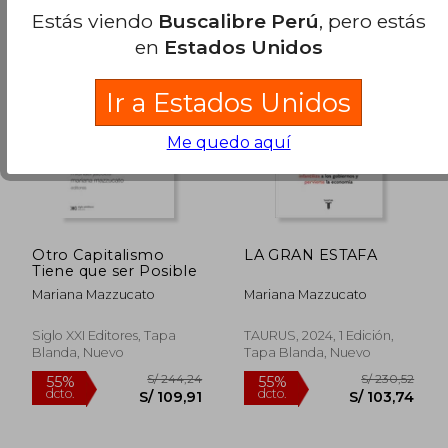
Estás viendo
Buscalibre Perú
, pero estás
en
Estados Unidos
S/ 209,63
S/ 156
40%
55%
Ir a Estados Unidos
dcto.
dcto.
S/ 125,78
S/ 70,
Me quedo aquí
Otro Capitalismo
LA GRAN ESTAFA
Tiene que ser Posible
Mariana Mazzucato
Mariana Mazzucato
Siglo XXI Editores, Tapa
TAURUS, 2024, 1 Edición,
Blanda, Nuevo
Tapa Blanda, Nuevo