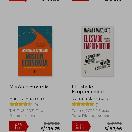
Misión economía
El Estado
Emprendedor
Mariana Mazzucato
Mariana Mazzucato
(2)
(1)
S/ 159,80
S/ 121
TAURUS, 2021, Tapa
Taurus, 2022, 1 Edición,
40%
55%
dcto.
dcto.
S/ 95,88
S/ 54,
Blanda, Nuevo
Tapa Blanda, Nuevo