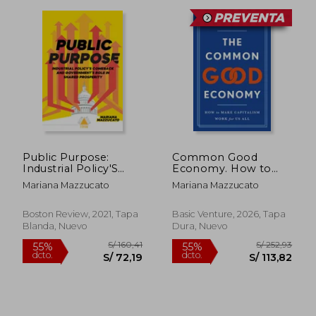
Public Purpose:
Common Good
Industrial Policy'S
Economy. How to
S/ 177,89
S/ 285,
Comeback and
Make Capitalism
55%
50%
Mariana Mazzucato
Mariana Mazzucato
Government'S Role
Work for Us All (en
dcto.
dcto.
S/ 80,05
S/ 142,
in Shared Prosperity
Inglés)
(Boston Review (en
Boston Review, 2021, Tapa
Basic Venture, 2026, Tapa
Inglés)
Blanda, Nuevo
Dura, Nuevo