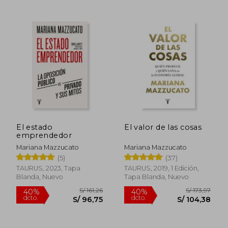
S/ 68,28
S/ 137
40%
40%
dcto.
dcto.
S/ 40,97
S/ 82,
El estado
El valor de las cosas
emprendedor
Mariana Mazzucato
Mariana Mazzucato
(5)
(37)
TAURUS, 2023, Tapa
TAURUS, 2019, 1 Edición,
Blanda, Nuevo
Tapa Blanda, Nuevo