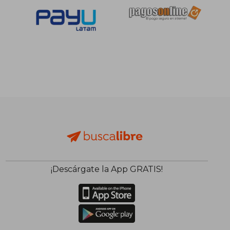
S/ 549,81
S/ 930,
55%
55%
dcto.
dcto.
S/ 247,41
S/ 418,
¡Descárgate la App GRATIS!