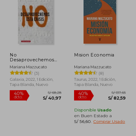
20%
10%
dcto.
dcto.
S/ 39,20
S/ 89,
No
Mision Economia
Desaprovechemos
Esta Crisis
Mariana Mazzucato
Mariana Mazzucato
(3)
(8)
Galaxia, 2022, 1 Edición,
Taurus, 2022, 1 Edición,
Tapa Blanda, Nuevo
Tapa Blanda, Nuevo
Disponible
Usado
en Buen Estado a
S/ 56,60
.
Comprar Usado