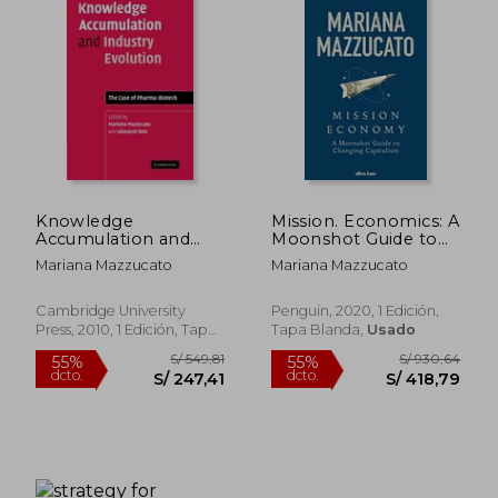
Knowledge
Mission. Economics: A
Accumulation and
Moonshot Guide to
Industry Evolution
Changing Capitalism
Mariana Mazzucato
Mariana Mazzucato
Paperback (en
(en Inglés)
Inglés)
Cambridge University
Penguin, 2020, 1 Edición,
Press, 2010, 1 Edición, Tapa
Tapa Blanda,
Usado
Blanda, Nuevo
S/ 278,04
S/ 253,
55%
55%
dcto.
dcto.
S/ 125,12
S/ 114,