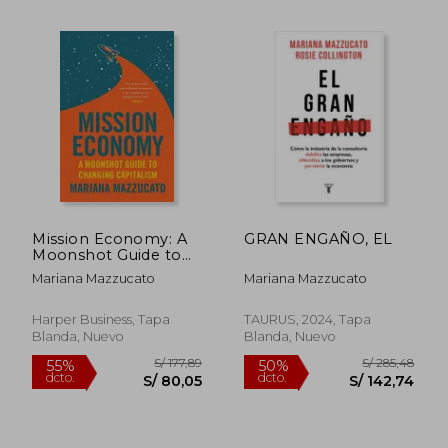
S/ 244,24
S/ 230,
55%
55%
dcto.
dcto.
S/ 109,91
S/ 103,
Mission Economy: A
GRAN ENGAÑO, EL
Moonshot Guide to
Changing Capitalism
Mariana Mazzucato
Mariana Mazzucato
(en Inglés)
Harper Business, Tapa
TAURUS, 2024, Tapa
Blanda, Nuevo
Blanda, Nuevo