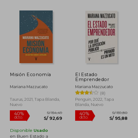
S/ 161,26
S/ 173
40%
40%
dcto.
dcto.
S/ 96,75
S/ 104,
Misión Economía
El Estado
Emprendedor
Mariana Mazzucato
Mariana Mazzucato
(8)
Taurus, 2021, Tapa Blanda,
Penguin, 2022, Tapa
Nuevo
Blanda, Nuevo
Disponible
Usado
en Buen Estado a