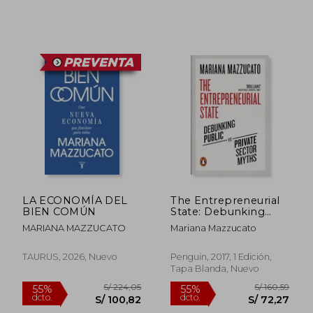
LA ECONOMÍA DEL
The Entrepreneurial
BIEN COMÚN
State: Debunking
Public vs. Private
MARIANA MAZZUCATO
Mariana Mazzucato
Sector Myths (en
Inglés)
TAURUS, 2026, Nuevo
Penguin, 2017, 1 Edición,
Tapa Blanda, Nuevo
S/ 279,50
S/ 217,
50%
55%
dcto.
dcto.
S/ 139,75
S/ 97,