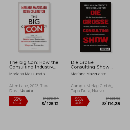
The big Con: How the
Die Große
Consulting Industry
Consulting-Show:
Weakens our
Wie die
Mariana Mazzucato
Mariana Mazzucato
Businesses,
Beratungsbranche
Infantilizes our
Unsere Unternehmen
S/ 179,73
S/ 303,
Governments and
Schwächt, den Staat
Allen Lane, 2023, Tapa
Campus Verlag Gmbh,,
40%
50%
Hijacks our
Unterwandert und die
dcto.
dcto.
S/ 107,84
S/ 151,
Dura,
Usado
Tapa Dura, Nuevo
Economies (en
Wirtschaft
Inglés)
Vereinnahmt (en
Alemán)