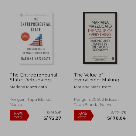
S/ 174,75
S/ 255,
55%
55%
dcto.
dcto.
S/ 78,64
S/ 114,
The Entrepreneurial
The Value of
State: Debunking
Everything: Making
Public vs Private
and Taking in the
Mariana Mazzucato
Mariana Mazzucato
Sector Myths (en
Global Economy (en
Inglés)
Inglés)
Penguin, Tapa Blanda,
Penguin, 2019, 2 Edición,
Nuevo
Tapa Blanda, Nuevo