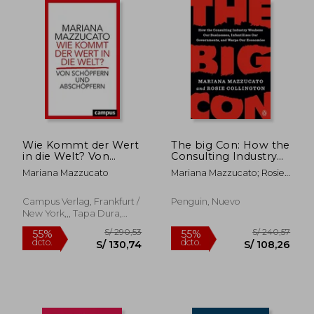
Wie Kommt der Wert
The big Con: How the
in die Welt? Von
Consulting Industry
Schöpfern und
Weakens our
Mariana Mazzucato
Mariana Mazzucato; Rosie
Abschöpfern. Aus
Businesses,
Collington
dem Englischen von
Infantilizes our
Bernhard Schmid. (en
Governments, and
Campus Verlag, Frankfurt /
Penguin, Nuevo
Alemán)
Warps our
New York,,, Tapa Dura,
Economies (en
Nuevo
Inglés)
S/ 160,41
S/ 252,
55%
55%
dcto.
dcto.
S/ 72,19
S/ 113,