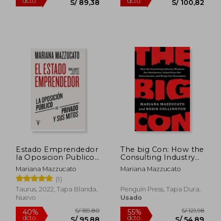
Estado Emprendedor
The big Con: How the
la Oposicion Publico
Consulting Industry
S/ 198,62
S/ 224,
vs Privado y sus Mitos
Weakens our
55%
55%
Mariana Mazzucato
Mariana Mazzucato
Businesses,
dcto.
dcto.
S/ 89,38
S/ 100,
(1)
Infantilizes our
Governments, and
Taurus, 2022, Tapa Blanda,
Penguin Press, Tapa Dura,
Warps our
Nuevo
Usado
Economies (en
Inglés)