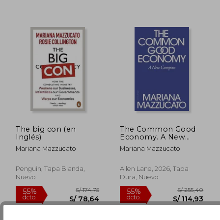
S/ 216,53
S/ 162
40%
55%
dcto.
dcto.
S/ 129,92
S/ 73,
The big con (en
The Common Good
Inglés)
Economy. A New
Compass
Mariana Mazzucato
Mariana Mazzucato
Penguin, Tapa Blanda,
Allen Lane, 2026, Tapa
Nuevo
Dura, Nuevo