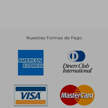
Nuestras Formas de Pago
S/ 167,62
S/ 174
55%
55%
dcto.
dcto.
S/ 75,43
S/ 78,