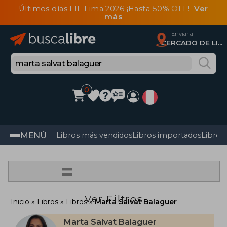
Últimos días FIL Lima 2026 ¡Hasta 50% OFF!
Ver
más
Enviar a
CERCADO DE LIMA, Lima
0
MENÚ
Libros más vendidos
Libros importados
Libros
=
Ver Filtros
Inicio
Libros
Libros
Marta Salvat Balaguer
Marta Salvat Balaguer