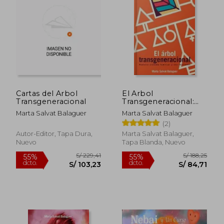
S/ 201,66
S/ 270,
40%
55%
dcto.
dcto.
S/ 120,99
S/ 121,
Cartas del Arbol
El Arbol
Transgeneracional
Transgeneracional:
Nuestro Sistema
Marta Salvat Balaguer
Marta Salvat Balaguer
Familiar y sus
(2)
Lealtades
Autor-Editor, Tapa Dura,
Marta Salvat Balaguer,
Nuevo
Tapa Blanda, Nuevo