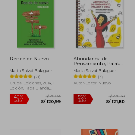
S/ 178,05
S/ 178,
40%
40%
dcto.
dcto.
S/ 106,83
S/ 106,
Decide de Nuevo
Abundancia de
Pensamiento, Palabra
y Obra
Marta Salvat Balaguer
Marta Salvat Balaguer
(21)
(3)
Grupal Ediciones, 2014, 1
Autor-Editor, Nuevo
Edición, Tapa Blanda,
Nuevo