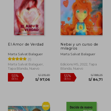
S/ 229,41
S/ 188
55%
55%
dcto.
dcto.
S/ 103,23
S/ 84,
El Amor de Verdad
Nebai y un curso de
milagros
Marta Salvat Balaguer
Marta Salvat Balaguer
(1)
Marta Salvat Balaguer,
Edicions MS, 2022, Tapa
Tapa Blanda, Nuevo
Blanda, Nuevo