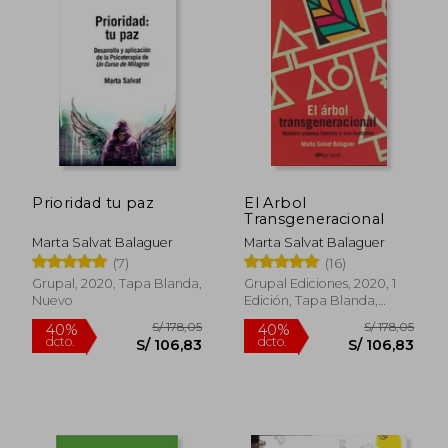
S/ 152,48
S/ 152
40%
40%
dcto.
dcto.
S/ 91,49
S/ 91,
Prioridad tu paz
El Arbol
Transgeneracional
Marta Salvat Balaguer
Marta Salvat Balaguer
(7)
(16)
Grupal, 2020, Tapa Blanda,
Grupal Ediciones, 2020, 1
Nuevo
Edición, Tapa Blanda,
Nuevo