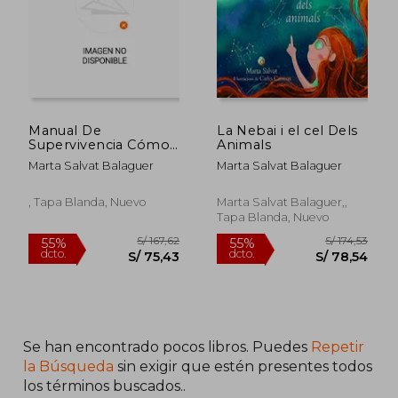
Manual De
La Nebai i el cel Dels
Supervivencia Cómo
Animals
Convertir Los
Marta Salvat Balaguer
Marta Salvat Balaguer
Obstáculos De Cada
D¡a En Una Súper
Vivencia
, Tapa Blanda, Nuevo
Marta Salvat Balaguer,,
Tapa Blanda, Nuevo
S/ 174,53
S/ 1.379
55%
55%
dcto.
dcto.
S/ 78,54
S/ 620,
Se han encontrado pocos libros. Puedes
Repetir
la Búsqueda
sin exigir que estén presentes todos
los términos buscados..