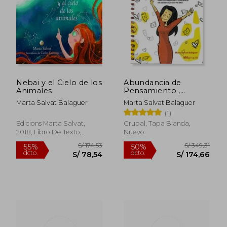
Nebai y el Cielo de los
Abundancia de
Animales
Pensamiento ,
Palabra y Obra
Marta Salvat Balaguer
Marta Salvat Balaguer
(1)
S/ 188,25
S/ 222,
55%
55%
Edicions Marta Salvat,
Grupal, Tapa Blanda,
dcto.
dcto.
S/ 84,71
S/ 100,
2018, Libro De Texto,
Nuevo
Nuevo