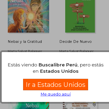
Nebai y la Gratitud
Decide De Nuevo
S/ 215,69
S/ 188
55%
55%
dcto.
dcto.
S/ 97,06
S/ 84,
Marta Salvat Balaguer
Marta Salvat Balaguer
Autor-Editor, 2024, Tapa
, Tapa Blanda, Nuevo
Estás viendo
Buscalibre Perú
, pero estás
Blanda, Nuevo
en
Estados Unidos
Ir a Estados Unidos
Me quedo aquí