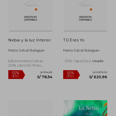
Nebai y la luz Interior
TÚ Eres Yo
Marta Salvat Balaguer
Marta Salvat Balaguer
Edicions Marta Salvat,
, 2015, Tapa Dura,
Usado
2018, Libro De Texto,
S/ 174,53
S/ 349,
Nuevo
55%
50%
dcto.
dcto.
S/ 78,54
S/ 174,