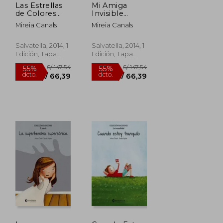
Las Estrellas
Mi Amiga
de Colores
Invisible
(Rústica):
(Rústica):
Mireia Canals
Mireia Canals
Emociones 3
Emociones 1
(la Alegría)
(la Muerte)
(Emociones
(Emociones
Salvatella, 2014, 1
Salvatella, 2014, 1
(Rústica))
(Rústica))
Edición, Tapa
Edición, Tapa
Blanda, Nuevo
Blanda, Nuevo
S/ 147,54
S/ 147,54
55%
55%
dcto.
dcto.
S/ 66,39
S/ 66,39