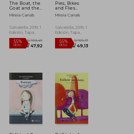
The Boat, the
Pies, Bikes
Goat and the
and Flies
Soap (Sounds
(Sounds
Mireia Canals
Mireia Canals
Aloud, the
Aloud, the
Phonic
Phonic
Collection 2)
Collection 1)
Salvatella, 2019, 1
Salvatella, 2019, 1
(en Inglés)
(en Inglés)
Edición, Tapa
Edición, Tapa
Blanda, Nuevo
Blanda, Nuevo
S/ 193,94
S/ 106,49
40%
55%
dcto.
dcto.
S/ 116,36
S/ 47,92