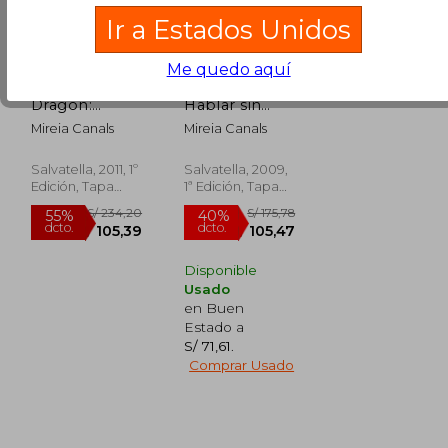
Ir a Estados Unidos
Me quedo aquí
La Cola de
El Cuento de
Dragón:
Hablar sin
Emociones 2
Gritar: Marcos
Mireia Canals
Mireia Canals
(la Rabia)
y Maria 4
Salvatella, 2011, 1º
Salvatella, 2009,
Edición, Tapa
1ª Edición, Tapa
Dura,
Usado
Dura, Nuevo
Disponible
Usado
S/ 184,86
S/ 155,24
40%
55%
en Buen
dcto.
dcto.
S/ 110,92
S/ 69,86
Estado a
S/ 71,61
.
Comprar Usado