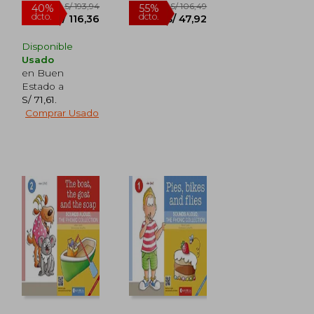
Disponible
Usado
en Buen
Estado a
S/ 71,61
.
Comprar Usado
S/ 147,54
S/ 106,49
55%
55%
dcto.
dcto.
S/ 66,39
S/ 47,92