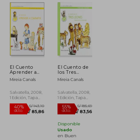
El Cuento
El Cuento de
Aprender a
los Tres
Compartir:
Leones
Mireia Canals
Mireia Canals
Marcos y
Maria 9
Salvatella, 2008,
Salvatella, 2008,
1 Edición, Tapa
1 Edición, Tapa
Dura, Nuevo
Dura, Nuevo
S/ 234,20
S/ 175,78
55%
40%
dcto.
dcto.
S/ 105,39
S/ 105,47
Disponible
Usado
en Buen