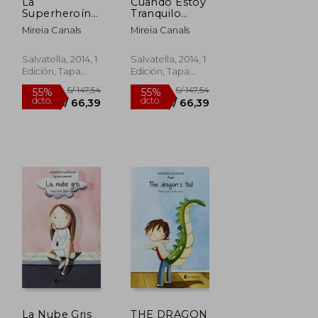
La
Cuando Estoy
Superheroína
Tranquilo
Supersónica
(Rústica):
Mireia Canals
Mireia Canals
(Rústica):
Emociones 9
Emociones 5
(la
(el Miedo)
Tranquilidad)
Salvatella, 2014, 1
Salvatella, 2014, 1
(Emociones
Edición, Tapa
Edición, Tapa
(Rústica))
Blanda, Nuevo
Blanda, Nuevo
S/ 147,54
S/ 147,54
55%
55%
dcto.
dcto.
S/ 66,39
S/ 66,39
La Nube Gris
THE DRAGON