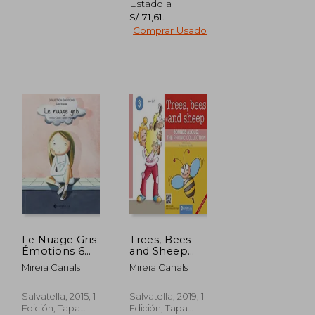
Estado a
S/ 71,61
.
Comprar Usado
Le Nuage Gris:
Trees, Bees
Émotions 6
and Sheep
(Les Tracas)
(Sounds
Mireia Canals
Mireia Canals
(Collection
Aloud, the
Émotions
Phonic
(Francés)) (en
Collection 3)
Salvatella, 2015, 1
Salvatella, 2019, 1
Francés)
(en Inglés)
Edición, Tapa
Edición, Tapa