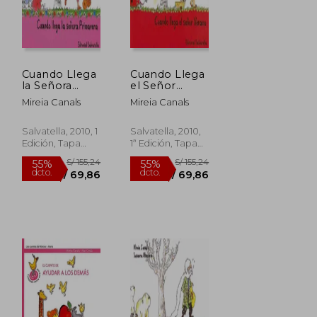
Cuando Llega
Cuando Llega
la Señora
el Señor
Primavera
Verano
Mireia Canals
Mireia Canals
Salvatella, 2010, 1
Salvatella, 2010,
Edición, Tapa
1ª Edición, Tapa
S/ 147,54
S/ 153,45
55%
55%
Blanda, Nuevo
Blanda, Nuevo
dcto.
dcto.
S/ 66,39
S/ 69,05