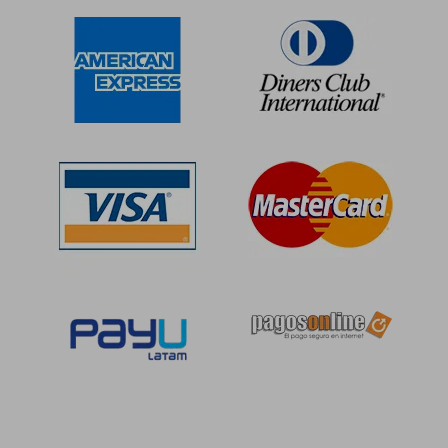
S/ 106,49
S/ 109,17
55%
55%
dcto.
dcto.
S/ 47,92
S/ 49,13