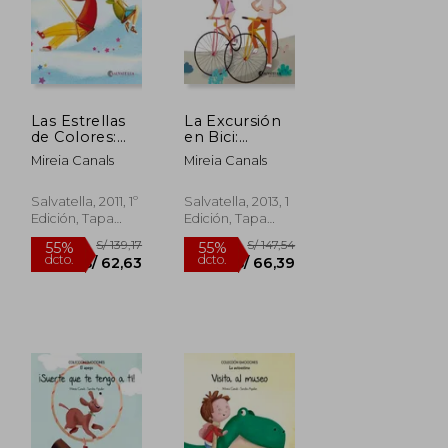
S/ 66,39
S/ 66,39
Las Estrellas
La Excursión
de Colores:
en Bici:
Emociones 3
Emociones 12
Mireia Canals
Mireia Canals
(la Alegria)
(la
Frustración)
Salvatella, 2011, 1º
Salvatella, 2013, 1
Edición, Tapa
Edición, Tapa
Dura, Nuevo
Blanda, Nuevo