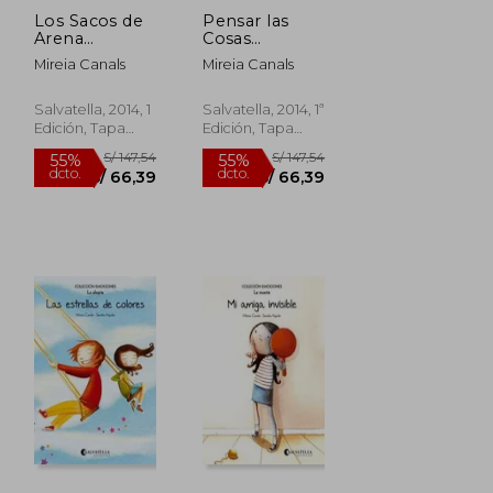
Los Sacos de
Pensar las
Arena
Cosas
(Rústica):
(Rústica):
Mireia Canals
Mireia Canals
Emociones 4
Emociones 8
(la Tristeza)
(la
(Emociones
Impulsividad)
Salvatella, 2014, 1
Salvatella, 2014, 1ª
(Rústica))
(Emociones
Edición, Tapa
Edición, Tapa
(Rústica))
Blanda, Nuevo
Blanda, Nuevo
S/ 147,54
S/ 147,54
55%
55%
dcto.
dcto.
S/ 66,39
S/ 66,39