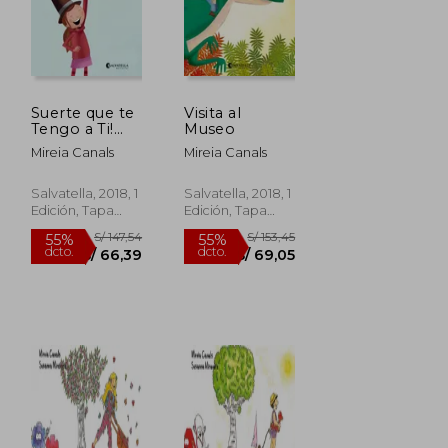
Suerte que te
Visita al
Tengo a Ti!
Museo
Emociones 11
Mireia Canals
Mireia Canals
(el Apego)
S/ 139,17
S/ 147,54
55%
55%
dcto.
dcto.
S/ 62,63
S/ 66,39
Salvatella, 2018, 1
Salvatella, 2018, 1
Edición, Tapa
Edición, Tapa
Blanda, Nuevo
Blanda, Nuevo