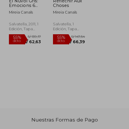
El Núvol Gris:
Réfléchir Aux
Emocions 6
Choses
(la
Mireia Canals
Mireia Canals
Preocupació)
(en Catalán)
Salvatella, 2011, 1
Salvatella, 1
Edición, Tapa
Edición, Tapa
Dura, Nuevo
Blanda, Nuevo
Nuestras Formas de Pago