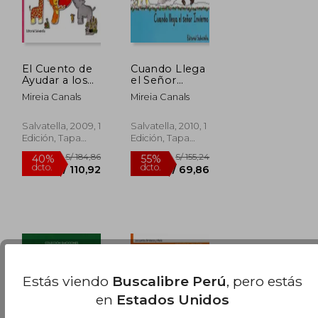
El Cuento de
Cuando Llega
Ayudar a los
el Señor
Demas
Invierno
Mireia Canals
Mireia Canals
Salvatella, 2009, 1
Salvatella, 2010, 1
Edición, Tapa
Edición, Tapa
Dura, Nuevo
Blanda, Nuevo
S/ 155,24
S/ 155,24
55%
55%
dcto.
dcto.
S/ 69,86
S/ 69,86
Estás viendo
Buscalibre Perú
, pero estás
en
Estados Unidos