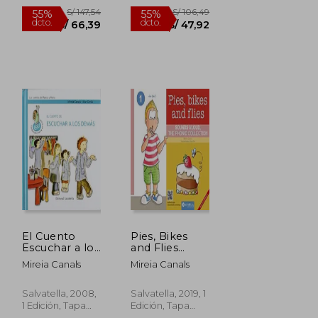
Blanda, Nuevo
Blanda, Nuevo
S/ 143,10
S/ 185,69
40%
55%
dcto.
dcto.
S/ 85,86
S/ 83,56
El Cuento
Pies, Bikes
Escuchar a los
and Flies
Demás:
(Sounds
Mireia Canals
Mireia Canals
Marcos y
Aloud, the
Maria 8
Phonic
Collection 1)
Salvatella, 2008,
Salvatella, 2019, 1
(en Inglés)
1 Edición, Tapa
Edición, Tapa
Dura, Nuevo
Blanda, Nuevo