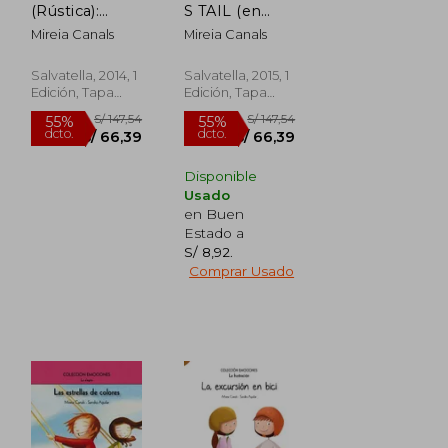
(Rústica):
S TAIL (en
Emociones 6
Inglés)
Mireia Canals
Mireia Canals
(la
Preocupación)
(Emociones
Salvatella, 2014, 1
Salvatella, 2015, 1
(Rústica))
Edición, Tapa
Edición, Tapa
Blanda, Nuevo
Blanda, Nuevo
Disponible
Usado
en Buen
Estado a
S/ 8,92
.
Comprar Usado
S/ 147,54
S/ 147,54
55%
55%
dcto.
dcto.