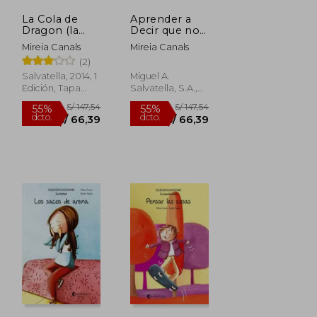
La Cola de
Aprender a
Dragon (la
Decir que no
Rabia)
(la Asertividad)
Mireia Canals
Mireia Canals
(2)
Salvatella, 2014, 1
Miguel A.
Edición, Tapa
Salvatella, S.A.,
Blanda, Nuevo
2014, 1 Edición,
Tapa Blanda,
Nuevo
S/ 147,54
S/ 147,54
55%
55%
dcto.
dcto.
S/ 66,39
S/ 66,39